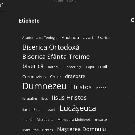
15 aprilie 2010
ă”
C
Etichete
Anul nou
avort
Academia de Teologie
Biserica
Biserica Ortodoxă
Biserica Sfânta Treime
biserică
copil
Botezul
Conferință
Copii
dragoste
Coronavirus
Cruce
Dumnezeu
Hristos
Icoana
Iisus Hristos
Ierusalim
Iisus
Lucășeuca
Ilarion Boian
Israel
mamă
Mitropolia
Mitropolia Moldovei;
moarte
Nașterea Domnului
Mântuitorul Hristos