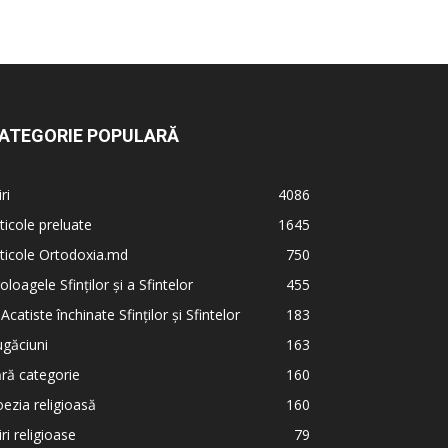
ATEGORIE POPULARĂ
iri
4086
ticole preluate
1645
ticole Ortodoxia.md
750
oloagele Sfinților și a Sfintelor
455
 Acatiste închinate Sfinților și Sfintelor
183
găciuni
163
ră categorie
160
ezia religioasă
160
iri religioase
79