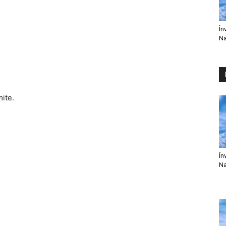
În
Na
mite.
În
Na