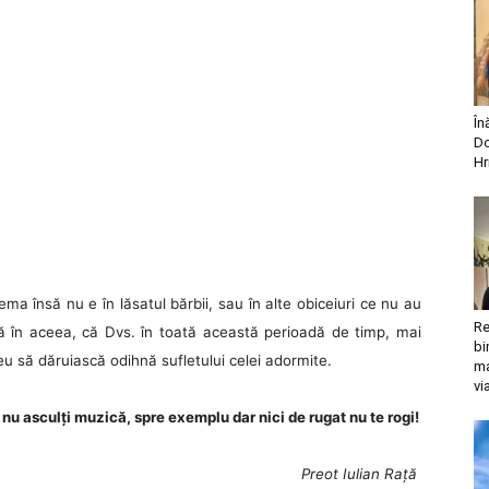
În
Do
Hr
ema însă nu e în lăsatul bărbii, sau în alte obiceiuri ce nu au
Re
ă în aceea, că Dvs. în toată această perioadă de timp, mai
bi
u să dăruiască odihnă sufletului celei adormite.
ma
vi
e nu asculți muzică, spre exemplu dar nici de rugat nu te rogi!
Preot Iulian Rață