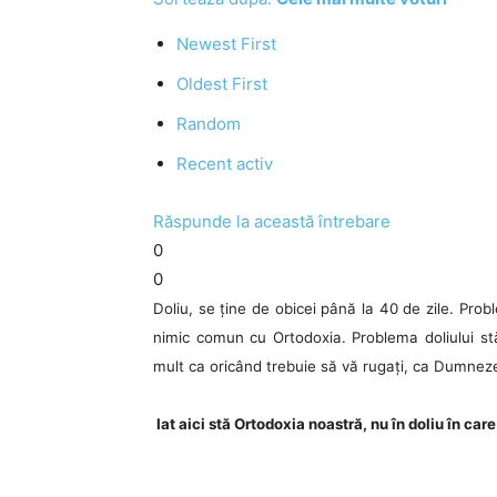
Newest First
Oldest First
Random
Recent activ
Răspunde la această întrebare
0
0
Doliu, se ține de obicei până la 40 de zile. Probl
nimic comun cu Ortodoxia. Problema doliului st
mult ca oricând trebuie să vă rugați, ca Dumneze
Iat aici stă Ortodoxia noastră, nu în doliu în car