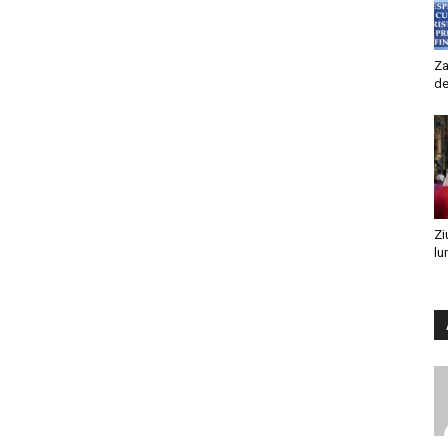
Za
de
Zi
lu