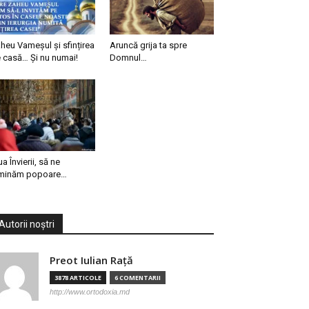
heu Vameșul și sfințirea
Aruncă grija ta spre
 casă… Și nu numai!
Domnul…
ua Învierii, să ne
minăm popoare…
Autorii noștri
Preot Iulian Raţă
3878 ARTICOLE
6 COMENTARII
http://www.ortodoxia.md