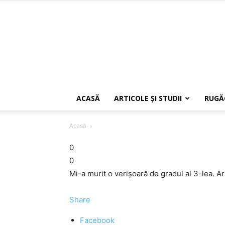
ACASĂ
ARTICOLE ŞI STUDII
RUGĂ
Acasă
0
0
Mi-a murit o verişoară de gradul al 3-lea. Ar
Share
Facebook