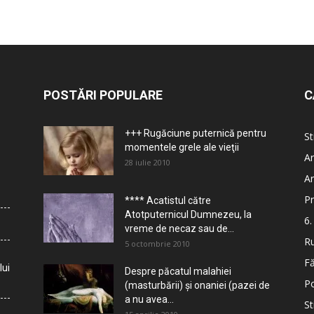
POSTĂRI POPULARE
C
+++ Rugăciune puternică pentru
St
momentele grele ale vieţii
Ar
28 iulie 2010
Ar
Pr
**** Acatistul către
Atotputernicul Dumnezeu, la
6.
vreme de necaz sau de...
Ru
5 octombrie 2010
Fă
lui
Despre păcatul malahiei
Po
(masturbării) şi onaniei (pazei de
a nu avea...
St