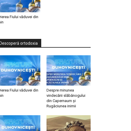
vierea Fiului văduvei din
in
Descoperă ortodoxia
vierea Fiului văduvei din
Despre minunea
in
vindecării slăbănogului
din Capernaum și
Rugăciunea inimii