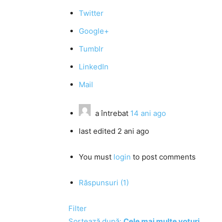
Twitter
Google+
Tumblr
LinkedIn
Mail
a întrebat
14 ani ago
last edited 2 ani ago
You must
login
to post comments
Răspunsuri (1)
Filter
Sortează după:
Cele mai multe voturi