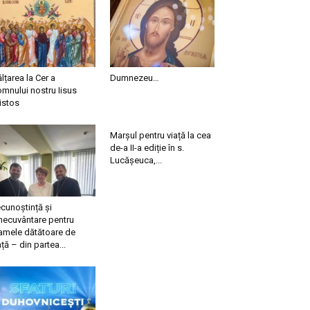
ălțarea la Cer a
Dumnezeu…
mnului nostru Iisus
istos
Marșul pentru viață la cea
de-a II-a ediție în s.
Lucășeuca,...
cunoștință și
necuvântare pentru
mele dătătoare de
ață – din partea...