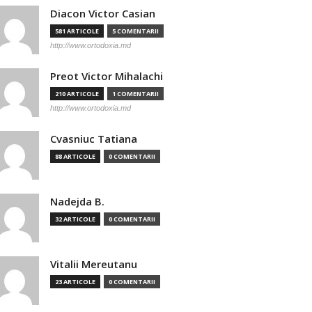
Diacon Victor Casian
581 ARTICOLE
5 COMENTARII
http://www.ortodoxia.md
Preot Victor Mihalachi
210 ARTICOLE
1 COMENTARII
http://www.ortodoxia.md
Cvasniuc Tatiana
88 ARTICOLE
0 COMENTARII
Nadejda B.
32 ARTICOLE
0 COMENTARII
Vitalii Mereutanu
23 ARTICOLE
0 COMENTARII