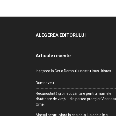
ALEGEREA EDITORULUI
Articole recente
Înălțarea la Cer a Domnului nostru Iisus Hristos
Dumnezeu…
Recunoștință și binecuvântare pentru mamele
dătătoare de viață – din partea preoților Vicariatu
Orhei
Marșul pentru viață la cea de-a II-a ediție în s.