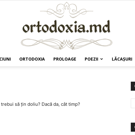
CIUNI
ORTODOXIA
PROLOAGE
POEZII
LĂCAŞURI
Ortodoxia.md
 trebui să ţin doliu? Dacă da, cât timp?