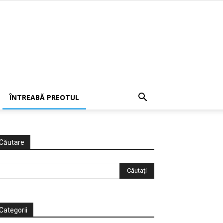
ÎNTREABĂ PREOTUL
Căutare
Categorii