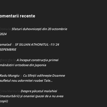
omentarii recente
Sfaturi duhovnicești din 20 octombrie
Doina
la
2024
amalad
SF SILUAN ATHONITUL -11/ 24
la
SEPEMBRIE
A început construcţia primei
gheorghe
la
mănăstiri ortodoxe din Japonia
Radu Mungiu
Cu Sfinții odihnește Doamne
la
sufletul nou adormitei roabei Tale…
Despre păcatul malahiei
Crina Marina
la
(masturbării) şi onaniei (pazei de a nu avea
copii)