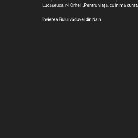
Lucășeuca, r-l Orhei: „Pentru viață, cu inimă curat
Învierea Fiului văduvei din Nain