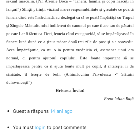
sexual masculin. (Păr. Arsenie Boca – ”Tinerii, familia şi copii născuţi în
lanţuri”) Sfinţii părinţi, văzând marea responsabilitate şi greutate ce poartă
femeia când este însărcinată, au dezlegat ca să se poată împărtăşi cu Trupul
şi Sângele Mântuitorului indiferent de canonul pe care îl are sau de păcatul
pe care l-ar fi făcut ea. Deci, femeia când este gravidă, să se împărtăşească în
fiecare lună după ce a ţinut măcar două-trei zile de post şi s-a spovedit.
Acea Împărtăşanie, ea nu o ia pentru vrednicia ei, asemenea unui om
normal, ci pentru ajutorul copilului. Este foarte important să se
împărtăşească pentru că îl ajută foarte mult pe copil, îl întăreşte, îi dă
sănătate, îl fereşte de boli. (Arhim.Iochim Pârvulescu -” Sfătuiri
duhovniceşti”)
Hristos a Înviat!
Preot Iulian Rață
Guest
a răspuns
14 ani ago
You must
login
to post comments