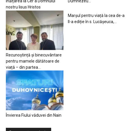
Înălțarea la Cer a Domnului
Dumnezeu…
nostru Iisus Hristos
Marșul pentru viață la cea de-a
II-a ediție în s. Lucășeuca,...
Recunoștință și binecuvântare
pentru mamele dătătoare de
viață – din partea...
Învierea Fiului văduvei din Nain