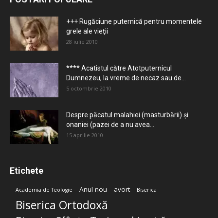
+++ Rugăciune puternică pentru momentele
grele ale vieţii
28 iulie 2010
**** Acatistul către Atotputernicul
Dumnezeu, la vreme de necaz sau de...
5 octombrie 2010
Despre păcatul malahiei (masturbării) şi
onaniei (pazei de a nu avea...
15 aprilie 2010
Etichete
Anul nou
avort
Academia de Teologie
Biserica
Biserica Ortodoxă