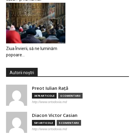
Ziua Învierii, să ne luminăm
popoare…
Autorii noștri
Preot Iulian Raţă
3878 ARTICOLE
6 COMENTARII
http://www.ortodoxia.md
Diacon Victor Casian
581 ARTICOLE
5 COMENTARII
http://www.ortodoxia.md