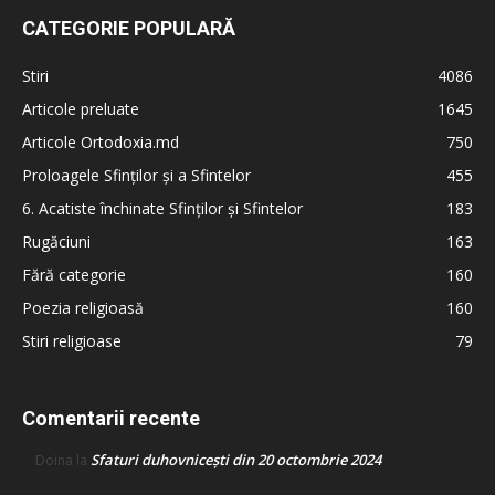
CATEGORIE POPULARĂ
Stiri
4086
Articole preluate
1645
Articole Ortodoxia.md
750
Proloagele Sfinților și a Sfintelor
455
6. Acatiste închinate Sfinților și Sfintelor
183
Rugăciuni
163
Fără categorie
160
Poezia religioasă
160
Stiri religioase
79
Comentarii recente
Sfaturi duhovnicești din 20 octombrie 2024
Doina
la