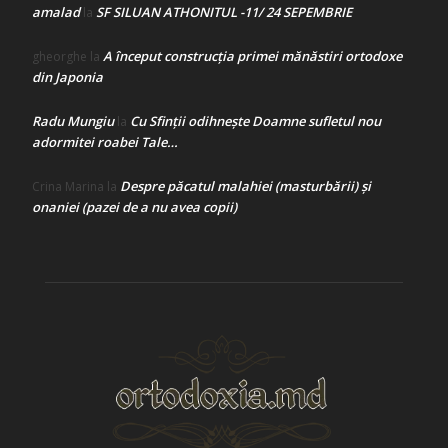
amalad
SF SILUAN ATHONITUL -11/ 24 SEPEMBRIE
la
A început construcţia primei mănăstiri ortodoxe
gheorghe
la
din Japonia
Radu Mungiu
Cu Sfinții odihnește Doamne sufletul nou
la
adormitei roabei Tale…
Despre păcatul malahiei (masturbării) şi
Crina Marina
la
onaniei (pazei de a nu avea copii)