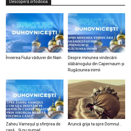
Descoperă ortodoxia
Învierea Fiului văduvei din Nain
Despre minunea vindecării
slăbănogului din Capernaum și
Rugăciunea inimii
Zaheu Vameșul și sfințirea de
Aruncă grija ta spre Domnul…
casă… Și nu numai!