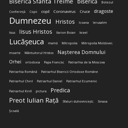
Biserica Sfânta Treime
biserică
Botezul
dragoste
copil
Coronavirus
Cruce
Conferință
Copii
Dumnezeu
Hristos
Icoana
Ierusalim
Iisus Hristos
Iisus
Ilarion Boian
Israel
Lucășeuca
mamă
Mitropolia
Mitropolia Moldovei;
Nașterea Domnului
moarte
Mântuitorul Hristos
Orhei
ortodoxia
Papa Francisc
Patriarhia de la Moscova
Patriarhia Română
Patriarhul Bisericii Ortodoxe Române
Patriarhul Chiril
Patriarhul Daniel
Patriarhul Ecumenic
Predica
Patriarhul Kirill
pictura
Preot Iulian Rață
Sfaturi duhovnicești;
Sinaxa
Școală