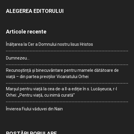
ALEGEREA EDITORULUI
Articole recente
Înălțarea la Cer a Domnului nostru Iisus Hristos
Dumnezeu…
Recunoștință și binecuvântare pentru mamele dătătoare de
viață – din partea preoților Vicariatului Orhei
Marșul pentru viață la cea de-a II-a ediție în s. Lucășeuca, r-l
Orhei: „Pentru viață, cu inimă curată”
Învierea Fiului văduvei din Nain
POSTĂRI POPULARE