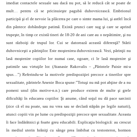
imediat contactele sexuale sau dacă nu pot, să le reducă cât se poate de
mult… pentru că se pricinuieşte pagubă duhovnicească. Embrionul
participă şi el de nevoie la plăcerea pe care o simte mama lui, şi astfel încă
din pântece dobândeşte patimă. Există prunci care sug şi care se aprind
trupeşte, în timp ce există tineri de 18-20 de ani care au o nepătimire, şi nu
sunt războiţi de trupul lor. Cui se datorează această diferenţă? Stării
duhovniceşti a părinţilor. Este moştenirea duhovnicească. Vezi, părinţii nu
lasă moştenire copiilor lor numai case, ogoare, ci le lasă moştenire şi
patimile sau virtuţile lor. (Atanasie Rakovalis – „Părintele Paisie mi-a
spus…”) Referindu-se la motivele predispoziţiei precoce a tinerilor spre
sexualitate, părintele Arsenie Boca spune:”Totuşi nu mă pot abţine de a nu
pomeni unul (din motive-n.n.) care produce extrem de multe şi grele
dificultăţi în educarea copiilor. Şi anume, când soţul nu dă pace sarcinii
(zice că el nu poate, sau nu vrea sau se declară stăpân pe legile naturii),
atunci copiii vin pe lume cu predispoziţii precoce spre sexualitate. Aceasta
îi face îndărătnici şi foarte greu educabili. Explicaţia biologică: au crescut
în mediul uterin hrăniţi cu sânge prea îmbibat cu testosteron, hormon