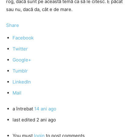
rog, dacă sunt pe această temă ca să le citesc. E păcat
sau nu, dacă da, cât e de mare.
Share
Facebook
Twitter
Google+
Tumblr
LinkedIn
Mail
a întrebat
14 ani ago
last edited 2 ani ago
You must
login
to post comments