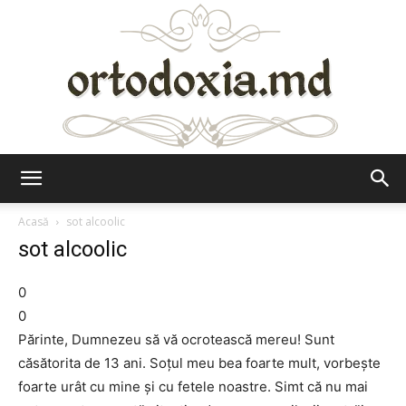
Ortodoxia.md
Acasă
sot alcoolic
sot alcoolic
0
0
Părinte, Dumnezeu să vă ocrotească mereu! Sunt
căsătorita de 13 ani. Soţul meu bea foarte mult, vorbeşte
foarte urât cu mine şi cu fetele noastre. Simt că nu mai