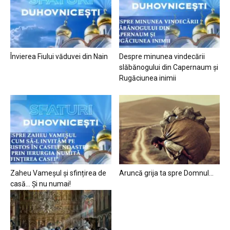
Învierea Fiului văduvei din Nain
Despre minunea vindecării
slăbănogului din Capernaum și
Rugăciunea inimii
Zaheu Vameșul și sfințirea de
Aruncă grija ta spre Domnul…
casă… Și nu numai!