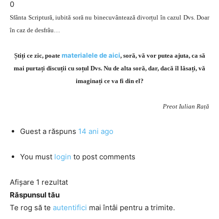
0
Sfânta Scriptură, iubită soră nu binecuvântează divorțul în cazul Dvs. Doar
în caz de desfrâu…
materialele de aici
Știți ce zic, poate
, soră, vă vor putea ajuta, ca să
mai purtați discuții cu soțul Dvs. Nu de alta soră, dar, dacă îl lăsați, vă
imaginați ce va fi din el?
Preot Iulian Rață
Guest
a răspuns
14 ani ago
You must
login
to post comments
Afișare 1 rezultat
Răspunsul tău
Te rog să te
autentifici
mai întâi pentru a trimite.