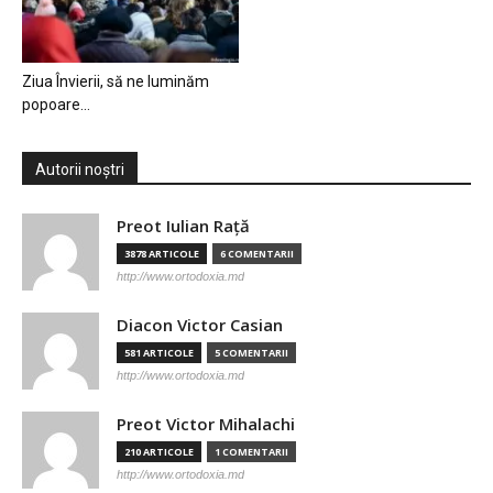
Ziua Învierii, să ne luminăm
popoare…
Autorii noștri
Preot Iulian Raţă
3878 ARTICOLE
6 COMENTARII
http://www.ortodoxia.md
Diacon Victor Casian
581 ARTICOLE
5 COMENTARII
http://www.ortodoxia.md
Preot Victor Mihalachi
210 ARTICOLE
1 COMENTARII
http://www.ortodoxia.md