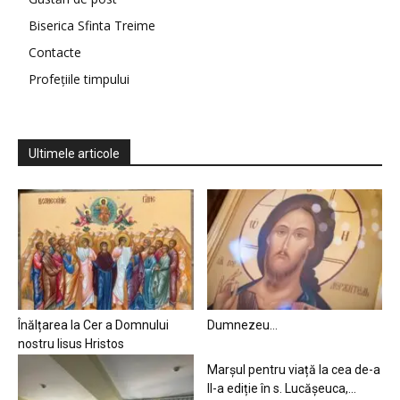
Biserica Sfinta Treime
Contacte
Profețiile timpului
Ultimele articole
Înălțarea la Cer a Domnului
Dumnezeu…
nostru Iisus Hristos
Marșul pentru viață la cea de-a
II-a ediție în s. Lucășeuca,...