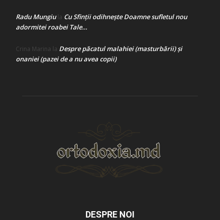
Radu Mungiu
Cu Sfinții odihnește Doamne sufletul nou
la
adormitei roabei Tale…
Despre păcatul malahiei (masturbării) şi
Crina Marina
la
onaniei (pazei de a nu avea copii)
DESPRE NOI