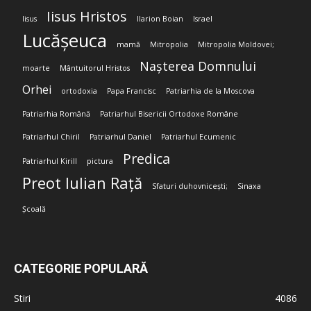
Iisus Hristos
Iisus
Ilarion Boian
Israel
Lucășeuca
mamă
Mitropolia
Mitropolia Moldovei;
Nașterea Domnului
moarte
Mântuitorul Hristos
Orhei
ortodoxia
Papa Francisc
Patriarhia de la Moscova
Patriarhia Română
Patriarhul Bisericii Ortodoxe Române
Patriarhul Chiril
Patriarhul Daniel
Patriarhul Ecumenic
Predica
Patriarhul Kirill
pictura
Preot Iulian Rață
Sfaturi duhovnicești;
Sinaxa
Școală
CATEGORIE POPULARĂ
Stiri
4086