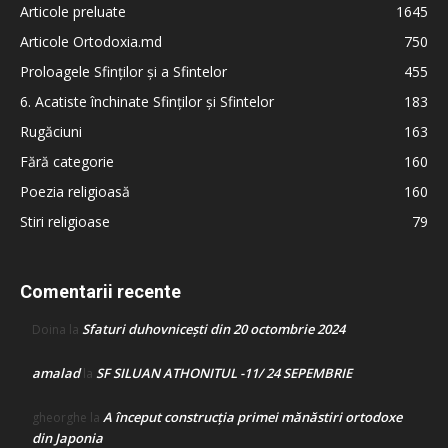
Articole preluate
1645
Articole Ortodoxia.md
750
Proloagele Sfinților și a Sfintelor
455
6. Acatiste închinate Sfinților și Sfintelor
183
Rugăciuni
163
Fără categorie
160
Poezia religioasă
160
Stiri religioase
79
Comentarii recente
Sfaturi duhovnicești din 20 octombrie 2024
Doina
la
amalad
SF SILUAN ATHONITUL -11/ 24 SEPEMBRIE
la
A început construcţia primei mănăstiri ortodoxe
gheorghe
la
din Japonia