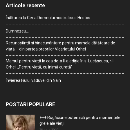
Articole recente
Înălțarea la Cer a Domnului nostru Iisus Hristos
Dumnezeu…
Recunoștință și binecuvântare pentru mamele dătătoare de
viață – din partea preoților Vicariatului Orhei
Marșul pentru viață la cea de-a II-a ediție în s. Lucășeuca, r-l
Orhei: „Pentru viață, cu inimă curată”
Învierea Fiului văduvei din Nain
POSTĂRI POPULARE
+++ Rugăciune puternică pentru momentele
grele ale vieţii
28 iulie 2010