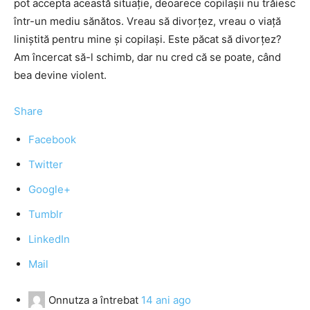
pot accepta această situaţie, deoarece copilaşii nu trăiesc
într-un mediu sănătos. Vreau să divorţez, vreau o viaţă
liniştită pentru mine şi copilaşi. Este păcat să divorţez?
Am încercat să-l schimb, dar nu cred că se poate, când
bea devine violent.
Share
Facebook
Twitter
Google+
Tumblr
LinkedIn
Mail
Onnutza
a întrebat
14 ani ago