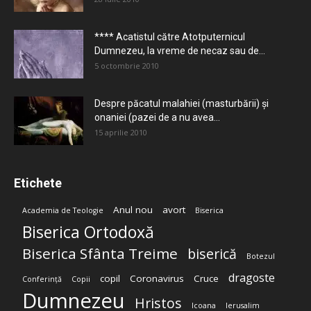
**** Acatistul către Atotputernicul
Dumnezeu, la vreme de necaz sau de...
5 octombrie 2010
Despre păcatul malahiei (masturbării) şi
onaniei (pazei de a nu avea...
15 aprilie 2010
Etichete
Anul nou
avort
Academia de Teologie
Biserica
Biserica Ortodoxă
Biserica Sfânta Treime
biserică
Botezul
dragoste
copil
Coronavirus
Cruce
Conferință
Copii
Dumnezeu
Hristos
Icoana
Ierusalim