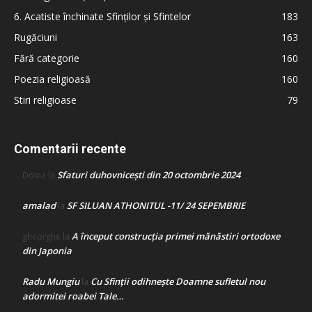
6. Acatiste închinate Sfinților și Sfintelor
183
Rugăciuni
163
Fără categorie
160
Poezia religioasă
160
Stiri religioase
79
Comentarii recente
Sfaturi duhovnicești din 20 octombrie 2024
Doina
la
amalad
SF SILUAN ATHONITUL -11/ 24 SEPEMBRIE
la
A început construcţia primei mănăstiri ortodoxe
gheorghe
la
din Japonia
Radu Mungiu
Cu Sfinții odihnește Doamne sufletul nou
la
adormitei roabei Tale…