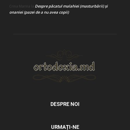
Despre păcatul malahiei (masturbării) şi
Crina Marina
la
onaniei (pazei de a nu avea copii)
DESPRE NOI
URMAȚI-NE