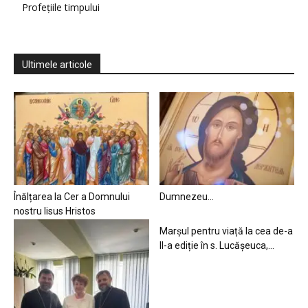
Profețiile timpului
Ultimele articole
Înălțarea la Cer a Domnului
Dumnezeu…
nostru Iisus Hristos
Marșul pentru viață la cea de-a
II-a ediție în s. Lucășeuca,...