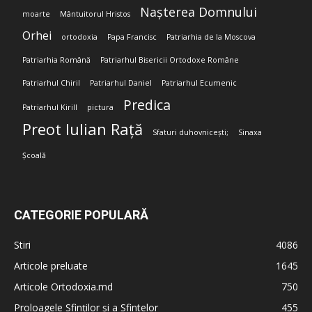
Nașterea Domnului
moarte
Mântuitorul Hristos
Orhei
ortodoxia
Papa Francisc
Patriarhia de la Moscova
Patriarhia Română
Patriarhul Bisericii Ortodoxe Române
Patriarhul Chiril
Patriarhul Daniel
Patriarhul Ecumenic
Predica
Patriarhul Kirill
pictura
Preot Iulian Rață
Sfaturi duhovnicești;
Sinaxa
Școală
CATEGORIE POPULARĂ
Stiri
4086
Articole preluate
1645
Articole Ortodoxia.md
750
Proloagele Sfinților și a Sfintelor
455