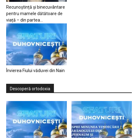
Recunoștință și binecuvântare
pentru mamele dătătoare de
viață – din partea...
Învierea Fiului văduvei din Nain
Descoperă ortodoxia