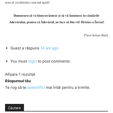
sens al cuvântului cum mă ajută!
Dumnezeu să vă binecuvânteze și să vă lumineze în căutările
Adevărului, pentru că Adevărul, ne face să fim vii! Hristos a Înviat!
Preot Iulian Rață
Guest
a răspuns
14 ani ago
You must
login
to post comments
Afișare 1 rezultat
Răspunsul tău
Te rog să te
autentifici
mai întâi pentru a trimite.
Căutare