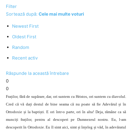
Filter
Sortează după:
Cele mai multe voturi
Newest First
Oldest First
Random
Recent activ
Răspunde la această întrebare
0
0
Fraților, fără de supărare, dar, ori suntem cu Hristos, ori suntem cu diavolul.
Cred că vă dați destul de bine seama că nu poate să fie Adevărul și în
Ortodoxie și la baptiști. E ori într-o parte, ori în alta! Deja, rămâne ca să
munciți fraților, pentru al descoperi pe Dumnezeul nostru. Eu, l-am
descoperit în Ortodoxie. Eu îl simt aici, simt și înțeleg și văd, în adevăratul