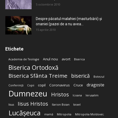
5 octombrie 2010
Despre păcatul malahiei (masturbării) şi
onaniei (pazei de a nu avea...
15 aprilie 2010
Etichete
Anul nou
avort
Academia de Teologie
Biserica
Biserica Ortodoxă
Biserica Sfânta Treime
biserică
Botezul
dragoste
copil
Coronavirus
Cruce
Conferință
Copii
Dumnezeu
Hristos
Icoana
Ierusalim
Iisus Hristos
Iisus
Ilarion Boian
Israel
Lucășeuca
mamă
Mitropolia
Mitropolia Moldovei;