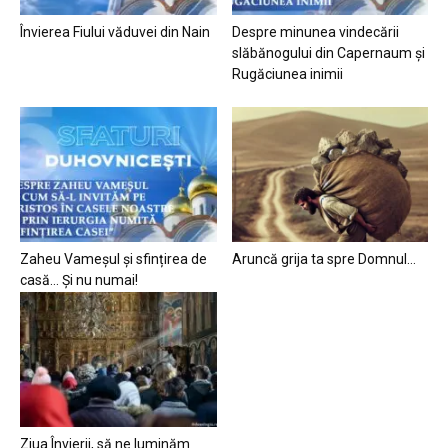
Învierea Fiului văduvei din Nain
Despre minunea vindecării
slăbănogului din Capernaum și
Rugăciunea inimii
Zaheu Vameșul și sfințirea de
Aruncă grija ta spre Domnul…
casă… Și nu numai!
Ziua Învierii, să ne luminăm