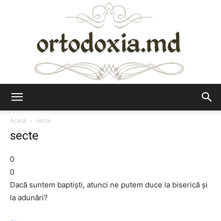
Ortodoxia.md
Acasă
secte
secte
0
0
Dacă suntem baptişti, atunci ne putem duce la biserică şi
la adunări?