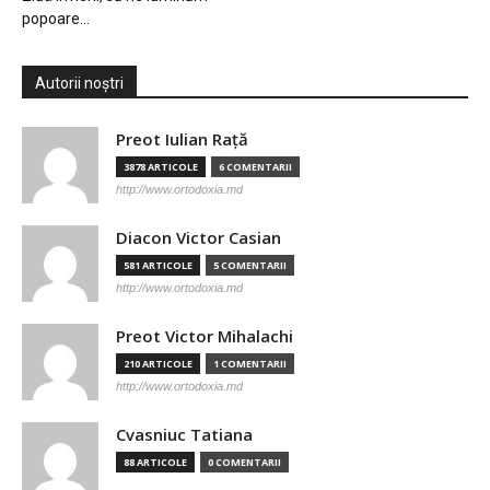
popoare…
Autorii noștri
Preot Iulian Raţă
3878 ARTICOLE
6 COMENTARII
http://www.ortodoxia.md
Diacon Victor Casian
581 ARTICOLE
5 COMENTARII
http://www.ortodoxia.md
Preot Victor Mihalachi
210 ARTICOLE
1 COMENTARII
http://www.ortodoxia.md
Cvasniuc Tatiana
88 ARTICOLE
0 COMENTARII