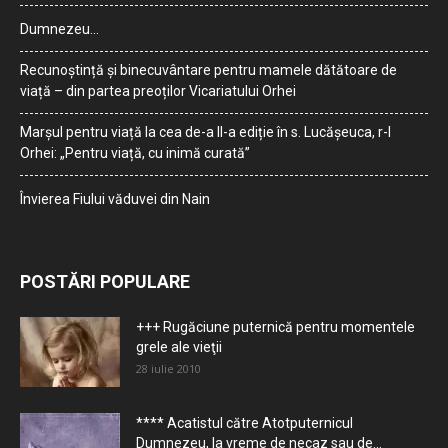
Dumnezeu…
Recunoștință și binecuvântare pentru mamele dătătoare de
viață – din partea preoților Vicariatului Orhei
Marșul pentru viață la cea de-a II-a ediție în s. Lucășeuca, r-l
Orhei: „Pentru viață, cu inimă curată”
Învierea Fiului văduvei din Nain
POSTĂRI POPULARE
+++ Rugăciune puternică pentru momentele
grele ale vieţii
28 iulie 2010
**** Acatistul către Atotputernicul
Dumnezeu, la vreme de necaz sau de...