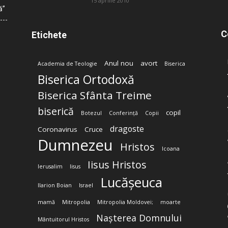
15 aprilie 2010
ă”
C
Etichete
Anul nou
avort
Academia de Teologie
Biserica
Biserica Ortodoxă
Biserica Sfânta Treime
biserică
copil
Botezul
Conferință
Copii
dragoste
Coronavirus
Cruce
Dumnezeu
Hristos
Icoana
Iisus Hristos
Ierusalim
Iisus
Lucășeuca
Ilarion Boian
Israel
mamă
Mitropolia
Mitropolia Moldovei;
moarte
Nașterea Domnului
Mântuitorul Hristos