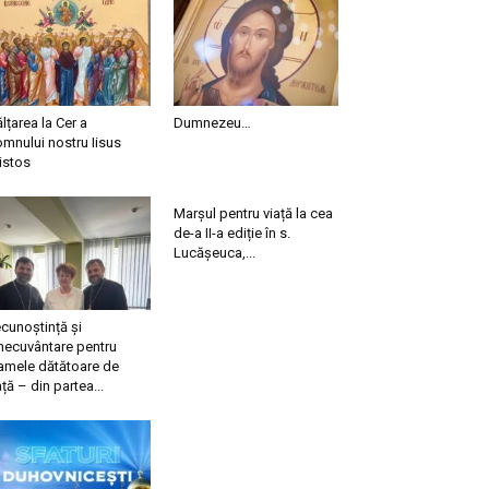
ălțarea la Cer a
Dumnezeu…
mnului nostru Iisus
istos
Marșul pentru viață la cea
de-a II-a ediție în s.
Lucășeuca,...
cunoștință și
necuvântare pentru
mele dătătoare de
ață – din partea...