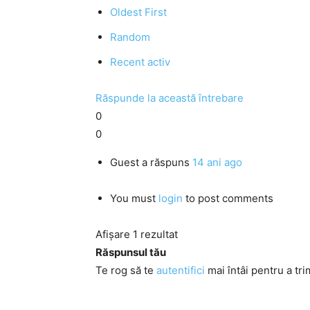
Oldest First
Random
Recent activ
Răspunde la această întrebare
0
0
Guest
a răspuns
14 ani ago
You must
login
to post comments
Afișare 1 rezultat
Răspunsul tău
Te rog să te
autentifici
mai întâi pentru a tri