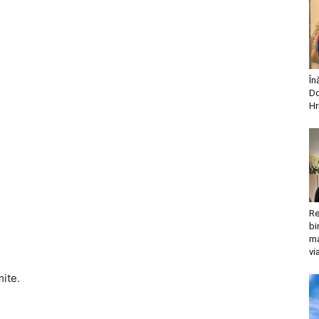
În
Do
Hr
Re
bi
ma
vi
mite.