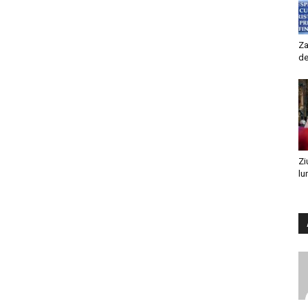
Za
de
Zi
lu