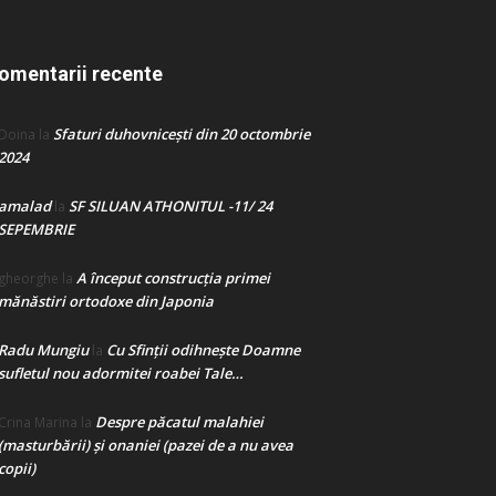
omentarii recente
Sfaturi duhovnicești din 20 octombrie
Doina
la
2024
amalad
SF SILUAN ATHONITUL -11/ 24
la
SEPEMBRIE
A început construcţia primei
gheorghe
la
mănăstiri ortodoxe din Japonia
Radu Mungiu
Cu Sfinții odihnește Doamne
la
sufletul nou adormitei roabei Tale…
Despre păcatul malahiei
Crina Marina
la
(masturbării) şi onaniei (pazei de a nu avea
copii)