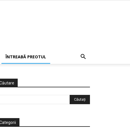
ÎNTREABĂ PREOTUL
Căutare
Categorii