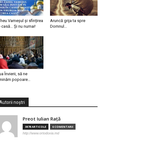
heu Vameșul și sfințirea
Aruncă grija ta spre
 casă… Și nu numai!
Domnul…
ua Învierii, să ne
minăm popoare…
Autorii noștri
Preot Iulian Raţă
3878 ARTICOLE
6 COMENTARII
http://www.ortodoxia.md