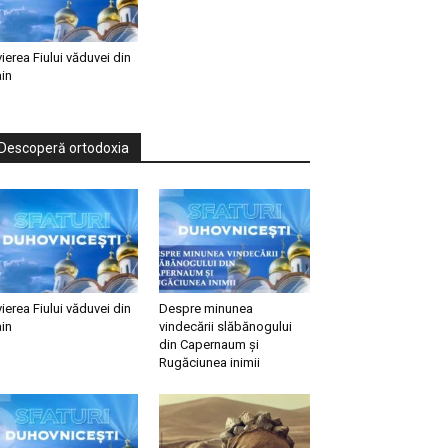
vierea Fiului văduvei din
in
Descoperă ortodoxia
vierea Fiului văduvei din
Despre minunea
in
vindecării slăbănogului
din Capernaum și
Rugăciunea inimii