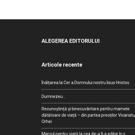
ALEGEREA EDITORULUI
Articole recente
Înălțarea la Cer a Domnului nostru Iisus Hristos
Dumnezeu…
Recunoștință și binecuvântare pentru mamele
dătătoare de viață – din partea preoților Vicariatu
Orhei
Marșul pentru viață la cea de-a II-a ediție în s.