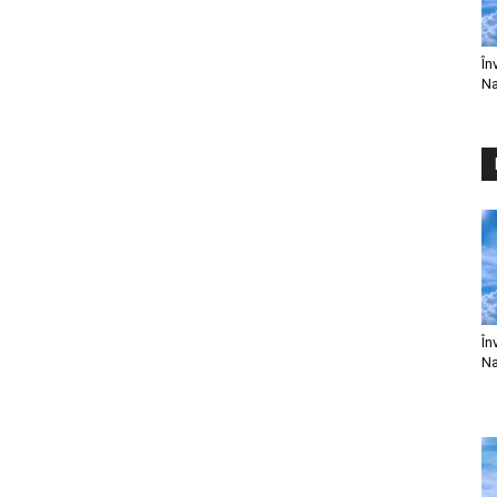
În
Na
În
Na