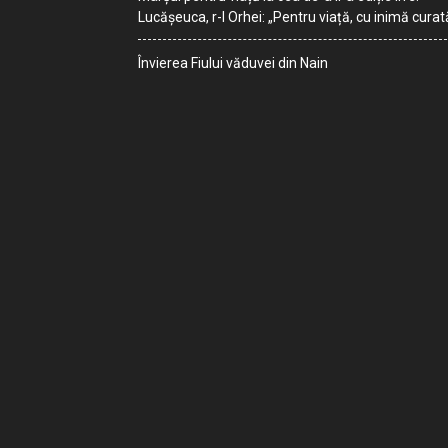
Lucășeuca, r-l Orhei: „Pentru viață, cu inimă curat
Învierea Fiului văduvei din Nain