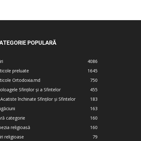
ATEGORIE POPULARĂ
iri
4086
ticole preluate
1645
ticole Ortodoxia.md
750
oloagele Sfinților și a Sfintelor
455
 Acatiste închinate Sfinților și Sfintelor
183
găciuni
163
ră categorie
160
ezia religioasă
160
iri religioase
79