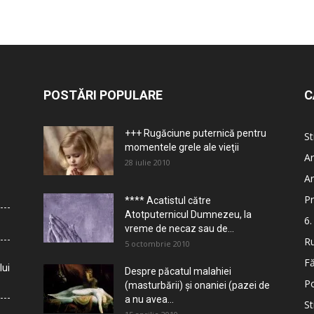
POSTĂRI POPULARE
C
+++ Rugăciune puternică pentru
St
momentele grele ale vieţii
Ar
28 iulie 2010
Ar
Pr
**** Acatistul către
Atotputernicul Dumnezeu, la
6.
vreme de necaz sau de...
Ru
5 octombrie 2010
Fă
lui
Despre păcatul malahiei
Po
(masturbării) şi onaniei (pazei de
a nu avea...
St