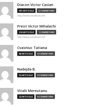
Diacon Victor Casian
581 ARTICOLE
5 COMENTARII
http://www.ortodoxia.md
Preot Victor Mihalachi
210 ARTICOLE
1 COMENTARII
http://www.ortodoxia.md
Cvasniuc Tatiana
88 ARTICOLE
0 COMENTARII
Nadejda B.
32 ARTICOLE
0 COMENTARII
Vitalii Mereutanu
23 ARTICOLE
0 COMENTARII