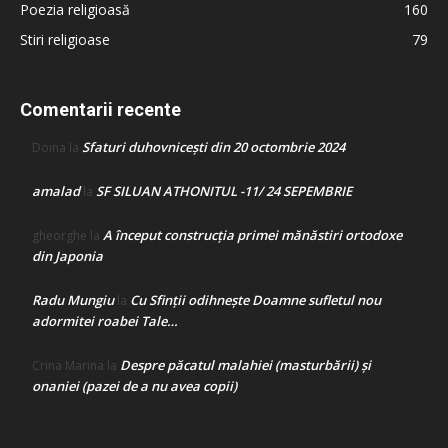
Poezia religioasă
160
Stiri religioase
79
Comentarii recente
Sfaturi duhovnicești din 20 octombrie 2024
Doina
la
amalad
SF SILUAN ATHONITUL -11/ 24 SEPEMBRIE
la
A început construcţia primei mănăstiri ortodoxe
gheorghe
la
din Japonia
Radu Mungiu
Cu Sfinții odihnește Doamne sufletul nou
la
adormitei roabei Tale…
Despre păcatul malahiei (masturbării) şi
Crina Marina
la
onaniei (pazei de a nu avea copii)