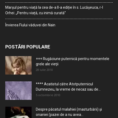
Marșul pentru viață la cea de-a II-a ediție în s. Lucășeuca, r-l
Orhei: „Pentru viață, cu inimă curată”
Învierea Fiului văduvei din Nain
POSTĂRI POPULARE
+++ Rugăciune puternică pentru momentele
grele ale vieţii
28 iulie 2010
**** Acatistul către Atotputernicul
Dumnezeu, la vreme de necaz sau de...
5 octombrie 2010
Despre păcatul malahiei (masturbării) şi
onaniei (pazei de a nu avea...