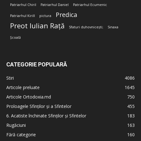
Patriarhul Chiril
Patriarhul Daniel
Patriarhul Ecumenic
Predica
Patriarhul Kirill
pictura
Preot Iulian Rață
Sfaturi duhovnicești;
Sinaxa
Școală
CATEGORIE POPULARĂ
Stiri
4086
Articole preluate
1645
Articole Ortodoxia.md
750
Proloagele Sfinților și a Sfintelor
455
6. Acatiste închinate Sfinților și Sfintelor
183
Rugăciuni
163
Fără categorie
160