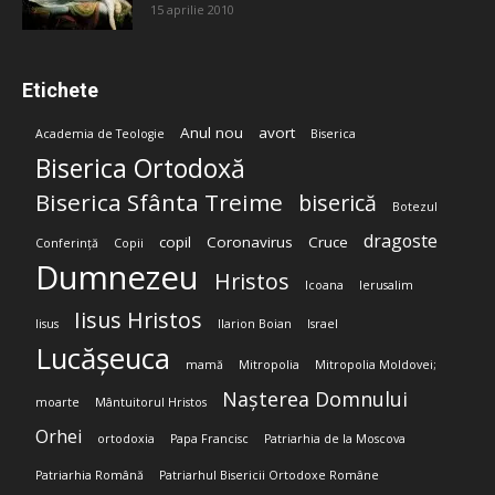
15 aprilie 2010
Etichete
Anul nou
avort
Academia de Teologie
Biserica
Biserica Ortodoxă
Biserica Sfânta Treime
biserică
Botezul
dragoste
copil
Coronavirus
Cruce
Conferință
Copii
Dumnezeu
Hristos
Icoana
Ierusalim
Iisus Hristos
Iisus
Ilarion Boian
Israel
Lucășeuca
mamă
Mitropolia
Mitropolia Moldovei;
Nașterea Domnului
moarte
Mântuitorul Hristos
Orhei
ortodoxia
Papa Francisc
Patriarhia de la Moscova
Patriarhia Română
Patriarhul Bisericii Ortodoxe Române