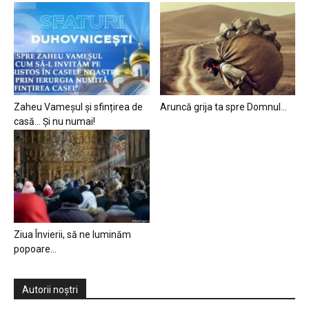
Zaheu Vameșul și sfințirea de
Aruncă grija ta spre Domnul…
casă… Și nu numai!
Ziua Învierii, să ne luminăm
popoare…
Autorii noștri