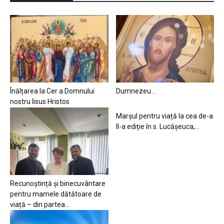
Înălțarea la Cer a Domnului
Dumnezeu…
nostru Iisus Hristos
Marșul pentru viață la cea de-a
II-a ediție în s. Lucășeuca,...
Recunoștință și binecuvântare
pentru mamele dătătoare de
viață – din partea...