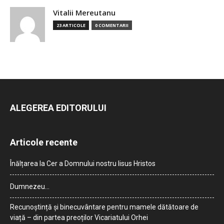
Vitalii Mereutanu
23 ARTICOLE
0 COMENTARII
ALEGEREA EDITORULUI
Articole recente
Înălțarea la Cer a Domnului nostru Iisus Hristos
Dumnezeu…
Recunoștință și binecuvântare pentru mamele dătătoare de
viață – din partea preoților Vicariatului Orhei