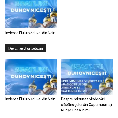
Învierea Fiului văduvei din Nain
Descoperă ortodoxia
Învierea Fiului văduvei din Nain
Despre minunea vindecării
slăbănogului din Capernaum și
Rugăciunea inimii