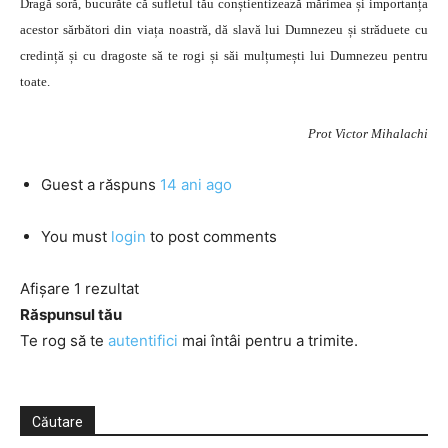
Dragă soră, bucurăte că sufletul tău conștientizează mărimea și importanța
acestor sărbători din viața noastră, dă slavă lui Dumnezeu și străduete cu
credință și cu dragoste să te rogi și săi mulțumești lui Dumnezeu pentru
toate.
Prot Victor Mihalachi
Guest
a răspuns
14 ani ago
You must
login
to post comments
Afișare 1 rezultat
Răspunsul tău
Te rog să te
autentifici
mai întâi pentru a trimite.
Căutare