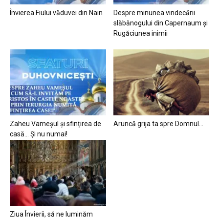
Învierea Fiului văduvei din Nain
Despre minunea vindecării
slăbănogului din Capernaum și
Rugăciunea inimii
Zaheu Vameșul și sfințirea de
Aruncă grija ta spre Domnul…
casă… Și nu numai!
Ziua Învierii, să ne luminăm