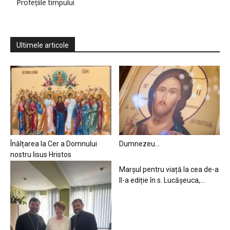
Profețiile timpului
Ultimele articole
Înălțarea la Cer a Domnului
Dumnezeu…
nostru Iisus Hristos
Marșul pentru viață la cea de-a
II-a ediție în s. Lucășeuca,...