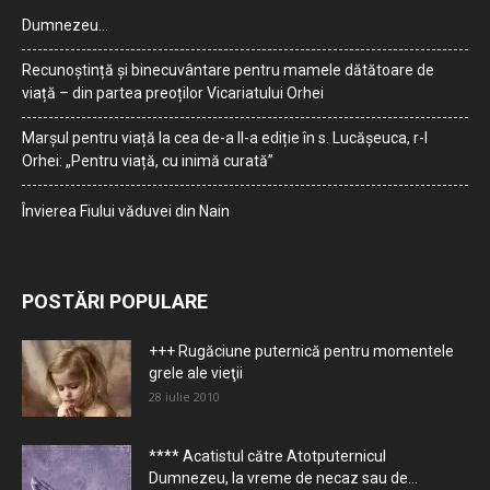
Dumnezeu…
Recunoștință și binecuvântare pentru mamele dătătoare de
viață – din partea preoților Vicariatului Orhei
Marșul pentru viață la cea de-a II-a ediție în s. Lucășeuca, r-l
Orhei: „Pentru viață, cu inimă curată”
Învierea Fiului văduvei din Nain
POSTĂRI POPULARE
+++ Rugăciune puternică pentru momentele
grele ale vieţii
28 iulie 2010
**** Acatistul către Atotputernicul
Dumnezeu, la vreme de necaz sau de...