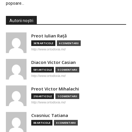
popoare…
Autorii noștri
Preot Iulian Raţă
3878 ARTICOLE
6 COMENTARII
http://www.ortodoxia.md
Diacon Victor Casian
581 ARTICOLE
5 COMENTARII
http://www.ortodoxia.md
Preot Victor Mihalachi
210 ARTICOLE
1 COMENTARII
http://www.ortodoxia.md
Cvasniuc Tatiana
88 ARTICOLE
0 COMENTARII