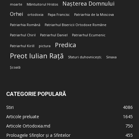
Nașterea Domnului
moarte
Mântuitorul Hristos
Orhei
ortodoxia
Papa Francisc
Patriarhia de la Moscova
Patriarhia Română
Patriarhul Bisericii Ortodoxe Române
Patriarhul Chiril
Patriarhul Daniel
Patriarhul Ecumenic
Predica
Patriarhul Kirill
pictura
Preot Iulian Rață
Sfaturi duhovnicești;
Sinaxa
Școală
CATEGORIE POPULARĂ
Stiri
4086
Articole preluate
1645
Articole Ortodoxia.md
750
Proloagele Sfinților și a Sfintelor
455