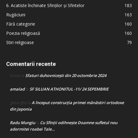
6. Acatiste închinate Sfinților și Sfintelor
183
Rugăciuni
163
Fără categorie
160
Poezia religioasă
160
Stiri religioase
79
Comentarii recente
Sfaturi duhovnicești din 20 octombrie 2024
Doina
la
amalad
SF SILUAN ATHONITUL -11/ 24 SEPEMBRIE
la
A început construcţia primei mănăstiri ortodoxe
gheorghe
la
din Japonia
Radu Mungiu
Cu Sfinții odihnește Doamne sufletul nou
la
adormitei roabei Tale…