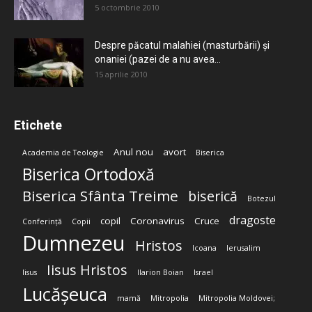
5 octombrie 2010
Despre păcatul malahiei (masturbării) şi
onaniei (pazei de a nu avea...
15 aprilie 2010
Etichete
Anul nou
avort
Academia de Teologie
Biserica
Biserica Ortodoxă
Biserica Sfânta Treime
biserică
Botezul
dragoste
copil
Coronavirus
Cruce
Conferință
Copii
Dumnezeu
Hristos
Icoana
Ierusalim
Iisus Hristos
Iisus
Ilarion Boian
Israel
Lucășeuca
mamă
Mitropolia
Mitropolia Moldovei;