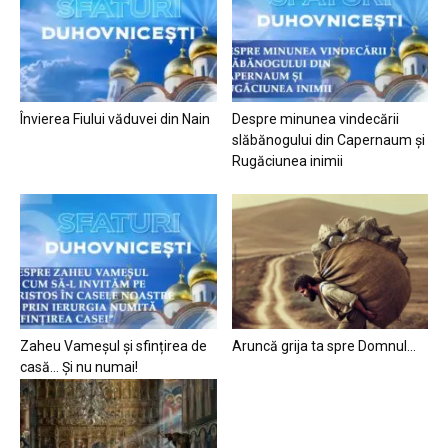
Învierea Fiului văduvei din Nain
Despre minunea vindecării
slăbănogului din Capernaum și
Rugăciunea inimii
Zaheu Vameșul și sfințirea de
Aruncă grija ta spre Domnul…
casă… Și nu numai!