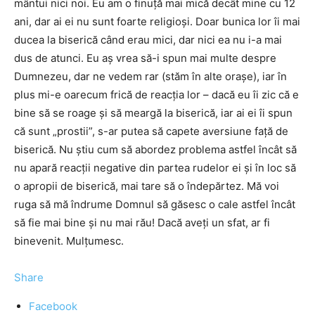
mântui nici noi. Eu am o finuţă mai mică decât mine cu 12
ani, dar ai ei nu sunt foarte religioşi. Doar bunica lor îi mai
ducea la biserică când erau mici, dar nici ea nu i-a mai
dus de atunci. Eu aş vrea să-i spun mai multe despre
Dumnezeu, dar ne vedem rar (stăm în alte oraşe), iar în
plus mi-e oarecum frică de reacţia lor – dacă eu îi zic că e
bine să se roage şi să meargă la biserică, iar ai ei îi spun
că sunt „prostii”, s-ar putea să capete aversiune faţă de
biserică. Nu ştiu cum să abordez problema astfel încât să
nu apară reacţii negative din partea rudelor ei şi în loc să
o apropii de biserică, mai tare să o îndepărtez. Mă voi
ruga să mă îndrume Domnul să găsesc o cale astfel încât
să fie mai bine şi nu mai rău! Dacă aveţi un sfat, ar fi
binevenit. Mulţumesc.
Share
Facebook