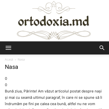
Ortodoxia.md
Acasă
Nasa
Nasa
0
0
Bună ziua, Părinte! Am văzut articolul postat despre naşi
şi mai cu seamă ultimul paragraf, în care ni se spune să îi
îndrumăm pe fini pe calea cea bună, altfel nu ne vom