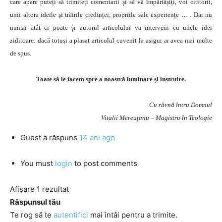
care apare puteți să trimiteți comentarii și să vă împărtășiți, voi cititorii,
unii altora ideile și trăirile credinței, propriile sale experiențe … . Dar nu
numai atât ci poate și autorul articolului va interveni cu unele idei
ziditoare: dacă totuși a plasat articolul cuvenit la asigur ar avea mai multe
de spus.
Toate să le facem spre a noastră luminare și instruire.
Cu râvnă întru Domnul
Vitalii Mereuţanu – Magistru în Teologie
Guest
a răspuns
14 ani ago
You must
login
to post comments
Afișare 1 rezultat
Răspunsul tău
Te rog să te
autentifici
mai întâi pentru a trimite.