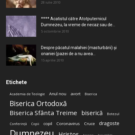
28 iulie 2010
**** Acatistul către Atotputernicul
Dumnezeu, la vreme de necaz sau de...
5 octombrie 2010
Despre păcatul malahiei (masturbării) şi
onaniei (pazei de a nu avea...
15 aprilie 2010
Etichete
Anul nou
avort
Academia de Teologie
Biserica
Biserica Ortodoxă
Biserica Sfânta Treime
biserică
Botezul
dragoste
copil
Coronavirus
Cruce
Conferință
Copii
Dumnezeu
Hristos