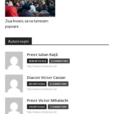
Ziua Învierii, să ne luminăm
popoare…
Autorii noștri
Preot Iulian Raţă
3878 ARTICOLE
6 COMENTARII
http://www.ortodoxia.md
Diacon Victor Casian
581 ARTICOLE
5 COMENTARII
http://www.ortodoxia.md
Preot Victor Mihalachi
210 ARTICOLE
1 COMENTARII
http://www.ortodoxia.md