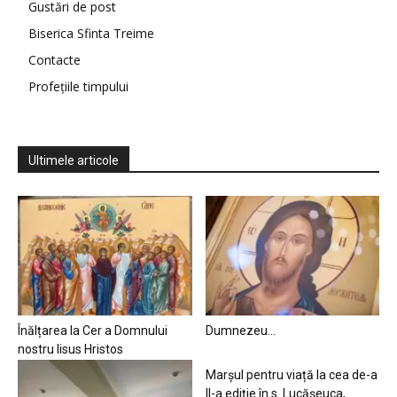
Gustări de post
Biserica Sfinta Treime
Contacte
Profețiile timpului
Ultimele articole
Înălțarea la Cer a Domnului
Dumnezeu…
nostru Iisus Hristos
Marșul pentru viață la cea de-a
II-a ediție în s. Lucășeuca,...