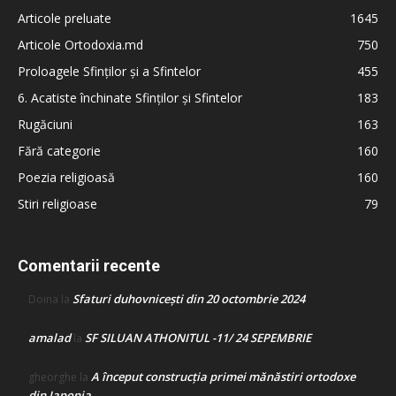
Articole preluate
1645
Articole Ortodoxia.md
750
Proloagele Sfinților și a Sfintelor
455
6. Acatiste închinate Sfinților și Sfintelor
183
Rugăciuni
163
Fără categorie
160
Poezia religioasă
160
Stiri religioase
79
Comentarii recente
Sfaturi duhovnicești din 20 octombrie 2024
Doina
la
amalad
SF SILUAN ATHONITUL -11/ 24 SEPEMBRIE
la
A început construcţia primei mănăstiri ortodoxe
gheorghe
la
din Japonia