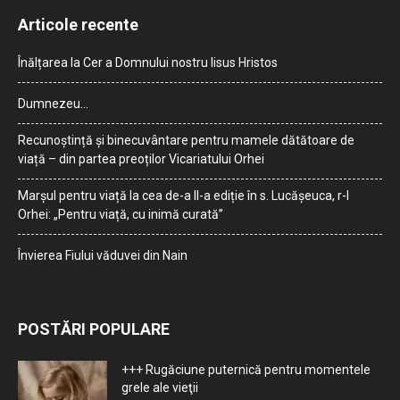
Articole recente
Înălțarea la Cer a Domnului nostru Iisus Hristos
Dumnezeu…
Recunoștință și binecuvântare pentru mamele dătătoare de
viață – din partea preoților Vicariatului Orhei
Marșul pentru viață la cea de-a II-a ediție în s. Lucășeuca, r-l
Orhei: „Pentru viață, cu inimă curată”
Învierea Fiului văduvei din Nain
POSTĂRI POPULARE
+++ Rugăciune puternică pentru momentele
grele ale vieţii