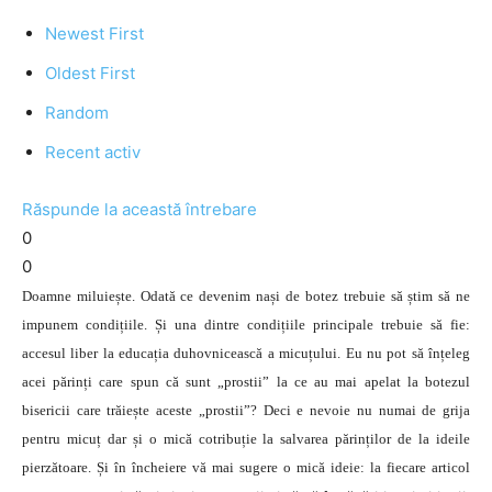
Newest First
Oldest First
Random
Recent activ
Răspunde la această întrebare
0
0
Doamne miluiește. Odată ce devenim nași de botez trebuie să știm să ne
impunem condițiile. Și una dintre condițiile principale trebuie să fie:
accesul liber la educația duhovnicească a micuțului. Eu nu pot să înțeleg
acei părinți care spun că sunt „prostii” la ce au mai apelat la botezul
bisericii care trăiește aceste „prostii”? Deci e nevoie nu numai de grija
pentru micuț dar și o mică cotribuție la salvarea părinților de la ideile
pierzătoare. Și în încheiere vă mai sugere o mică ideie: la fiecare articol