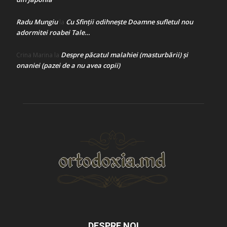
Radu Mungiu
Cu Sfinții odihnește Doamne sufletul nou
la
adormitei roabei Tale…
Despre păcatul malahiei (masturbării) şi
Crina Marina
la
onaniei (pazei de a nu avea copii)
DESPRE NOI