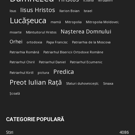
Icoana
Ierusalim
Iisus Hristos
Iisus
Ilarion Boian
Israel
Lucășeuca
mamă
Mitropolia
Mitropolia Moldovei;
Nașterea Domnului
moarte
Mântuitorul Hristos
Orhei
ortodoxia
Papa Francisc
Patriarhia de la Moscova
Patriarhia Română
Patriarhul Bisericii Ortodoxe Române
Patriarhul Chiril
Patriarhul Daniel
Patriarhul Ecumenic
Predica
Patriarhul Kirill
pictura
Preot Iulian Rață
Sfaturi duhovnicești;
Sinaxa
Școală
CATEGORIE POPULARĂ
Stiri
4086