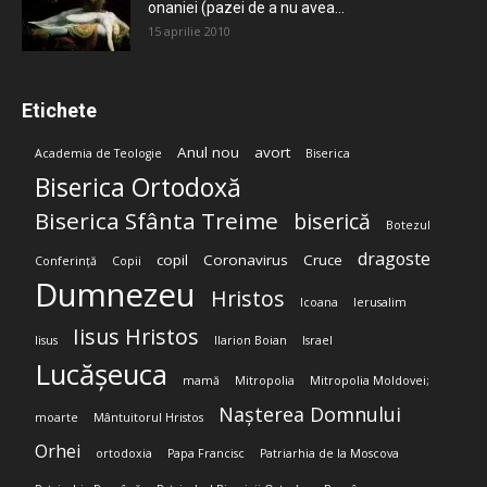
onaniei (pazei de a nu avea...
15 aprilie 2010
Etichete
Anul nou
avort
Academia de Teologie
Biserica
Biserica Ortodoxă
Biserica Sfânta Treime
biserică
Botezul
dragoste
copil
Coronavirus
Cruce
Conferință
Copii
Dumnezeu
Hristos
Icoana
Ierusalim
Iisus Hristos
Iisus
Ilarion Boian
Israel
Lucășeuca
mamă
Mitropolia
Mitropolia Moldovei;
Nașterea Domnului
moarte
Mântuitorul Hristos
Orhei
ortodoxia
Papa Francisc
Patriarhia de la Moscova