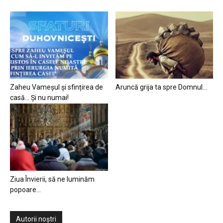
Zaheu Vameșul și sfințirea de
Aruncă grija ta spre Domnul…
casă… Și nu numai!
Ziua Învierii, să ne luminăm
popoare…
Autorii noștri