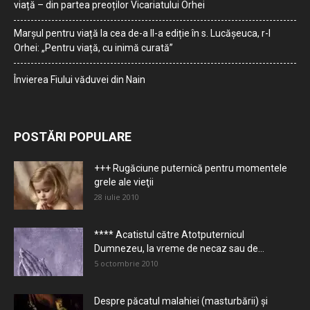
viață – din partea preoților Vicariatului Orhei
Marșul pentru viață la cea de-a II-a ediție în s. Lucășeuca, r-l
Orhei: „Pentru viață, cu inimă curată”
Învierea Fiului văduvei din Nain
POSTĂRI POPULARE
+++ Rugăciune puternică pentru momentele
grele ale vieţii
28 iulie 2010
**** Acatistul către Atotputernicul
Dumnezeu, la vreme de necaz sau de...
5 octombrie 2010
Despre păcatul malahiei (masturbării) şi