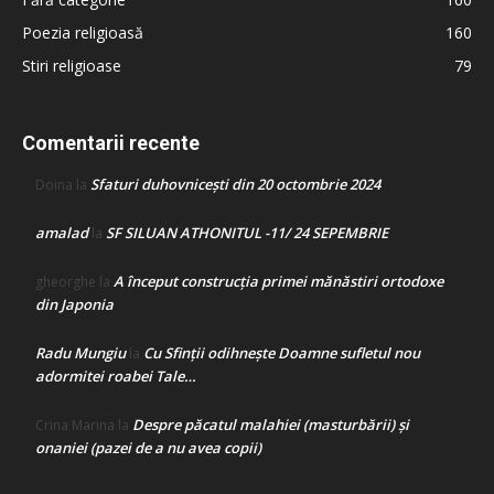
Poezia religioasă
160
Stiri religioase
79
Comentarii recente
Sfaturi duhovnicești din 20 octombrie 2024
Doina
la
amalad
SF SILUAN ATHONITUL -11/ 24 SEPEMBRIE
la
A început construcţia primei mănăstiri ortodoxe
gheorghe
la
din Japonia
Radu Mungiu
Cu Sfinții odihnește Doamne sufletul nou
la
adormitei roabei Tale…
Despre păcatul malahiei (masturbării) şi
Crina Marina
la
onaniei (pazei de a nu avea copii)