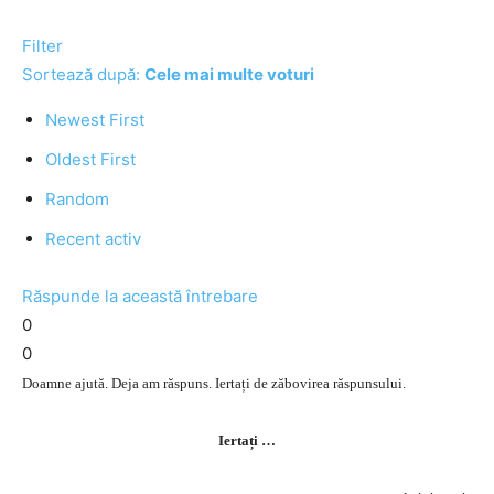
Filter
Sortează după:
Cele mai multe voturi
Newest First
Oldest First
Random
Recent activ
Răspunde la această întrebare
0
0
Doamne ajută. Deja am răspuns. Iertați de zăbovirea răspunsului.
Iertați …