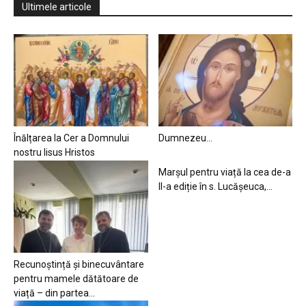
Ultimele articole
Înălțarea la Cer a Domnului
Dumnezeu…
nostru Iisus Hristos
Marșul pentru viață la cea de-a
II-a ediție în s. Lucășeuca,...
Recunoștință și binecuvântare
pentru mamele dătătoare de
viață – din partea...