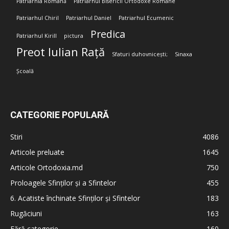
Patriarhia Română
Patriarhul Bisericii Ortodoxe Române
Patriarhul Chiril
Patriarhul Daniel
Patriarhul Ecumenic
Predica
Patriarhul Kirill
pictura
Preot Iulian Rață
Sfaturi duhovnicești;
Sinaxa
Școală
CATEGORIE POPULARĂ
Stiri
4086
Articole preluate
1645
Articole Ortodoxia.md
750
Proloagele Sfinților și a Sfintelor
455
6. Acatiste închinate Sfinților și Sfintelor
183
Rugăciuni
163
Fără categorie
160