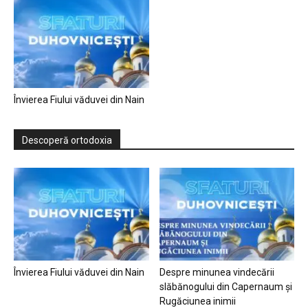
Învierea Fiului văduvei din Nain
Descoperă ortodoxia
Învierea Fiului văduvei din Nain
Despre minunea vindecării
slăbănogului din Capernaum și
Rugăciunea inimii