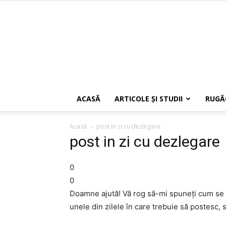
ACASĂ
ARTICOLE ŞI STUDII
RUGĂ
Acasă
post in zi cu dezlegare
post in zi cu dezlegare
0
0
Doamne ajută! Vă rog să-mi spuneţi cum se 
unele din zilele în care trebuie să postesc,