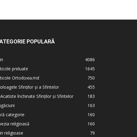
ATEGORIE POPULARĂ
iri
4086
ticole preluate
1645
ticole Ortodoxia.md
750
oloagele Sfinților și a Sfintelor
455
 Acatiste închinate Sfinților și Sfintelor
183
găciuni
163
ră categorie
160
ezia religioasă
160
iri religioase
79