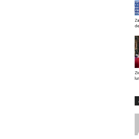
Za
de
Zi
lu