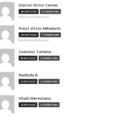
Diacon Victor Casian
581 ARTICOLE
5 COMENTARII
http://www.ortodoxia.md
Preot Victor Mihalachi
210 ARTICOLE
1 COMENTARII
http://www.ortodoxia.md
Cvasniuc Tatiana
88 ARTICOLE
0 COMENTARII
Nadejda B.
32 ARTICOLE
0 COMENTARII
Vitalii Mereutanu
23 ARTICOLE
0 COMENTARII