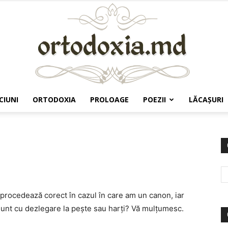
CIUNI
ORTODOXIA
PROLOAGE
POEZII
LĂCAŞURI
Ortodoxia.md
procedează corect în cazul în care am un canon, iar
 sunt cu dezlegare la peşte sau harţi? Vă mulţumesc.