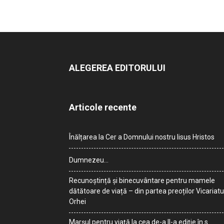
ALEGEREA EDITORULUI
Articole recente
Înălțarea la Cer a Domnului nostru Iisus Hristos
Dumnezeu…
Recunoștință și binecuvântare pentru mamele
dătătoare de viață – din partea preoților Vicariatu
Orhei
Marșul pentru viață la cea de-a II-a ediție în s.