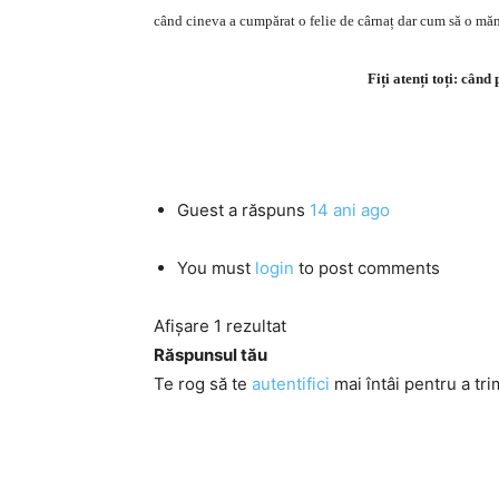
când cineva a cumpărat o felie de cârnaț dar cum să o mă
Fiți atenți toți: cân
Guest
a răspuns
14 ani ago
You must
login
to post comments
Afișare 1 rezultat
Răspunsul tău
Te rog să te
autentifici
mai întâi pentru a tri