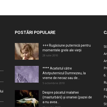
POSTĂRI POPULARE
C
+++ Rugăciune puternică pentru
St
momentele grele ale vieţii
Ar
28 iulie 2010
Ar
Pr
**** Acatistul către
Atotputernicul Dumnezeu, la
6.
vreme de necaz sau de...
Ru
5 octombrie 2010
Fă
lui
Despre păcatul malahiei
Po
(masturbării) şi onaniei (pazei de
a nu avea...
St