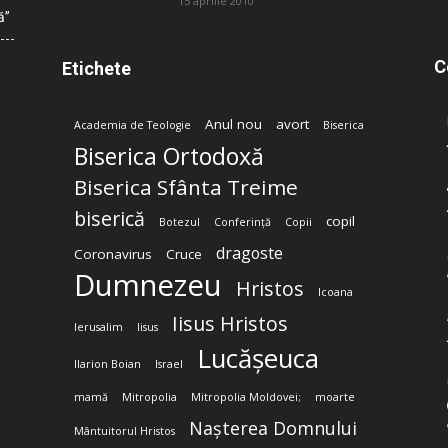
15 aprilie 2010
ă”
C
Etichete
Anul nou
avort
Academia de Teologie
Biserica
Biserica Ortodoxă
Biserica Sfânta Treime
biserică
copil
Botezul
Conferință
Copii
dragoste
Coronavirus
Cruce
Dumnezeu
Hristos
Icoana
Iisus Hristos
Ierusalim
Iisus
Lucășeuca
Ilarion Boian
Israel
mamă
Mitropolia
Mitropolia Moldovei;
moarte
Nașterea Domnului
Mântuitorul Hristos