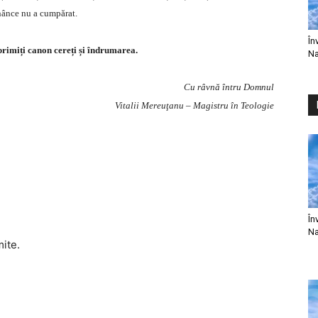
nânce nu a cumpărat.
În
d primiți canon cereți și îndrumarea.
Na
Cu râvnă întru Domnul
Vitalii Mereuţanu – Magistru în Teologie
În
Na
mite.