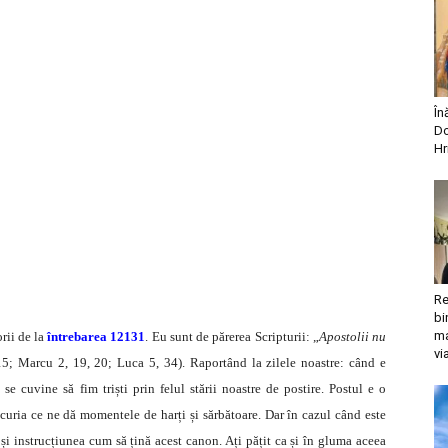
În
Do
Hr
Re
bi
ma
rii de la
întrebarea 12131
. Eu sunt de părerea Scripturii: „
Apostolii nu
vi
15; Marcu 2, 19, 20; Luca 5, 34). Raportând la zilele noastre: când e
 se cuvine să fim triști prin felul stării noastre de postire. Postul e o
ucuria ce ne dă momentele de harți și sărbătoare. Dar în cazul când este
 și instrucțiunea cum să țină acest canon. Ați pățit ca și în gluma aceea