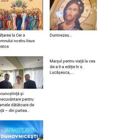
ălțarea la Cer a
Dumnezeu…
mnului nostru Iisus
istos
Marșul pentru viață la cea
de-a II-a ediție în s.
Lucășeuca,...
cunoștință și
necuvântare pentru
mele dătătoare de
ață – din partea...