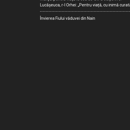
Lucășeuca, r-l Orhei: „Pentru viață, cu inimă curat
Învierea Fiului văduvei din Nain