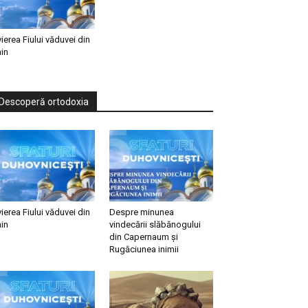
vierea Fiului văduvei din
in
Descoperă ortodoxia
vierea Fiului văduvei din
Despre minunea
in
vindecării slăbănogului
din Capernaum și
Rugăciunea inimii