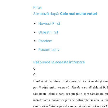
Filter
Sortează după:
Cele mai multe voturi
Newest First
Oldest First
Random
Recent activ
Răspunde la această întrebare
0
0
Bună să vă fie inima. Un răspuns pe măsură am dat și suro
pot fi trişti atâta vreme cât Mirele e cu ei
” (Matei 9, 
sărbătoare, când e harți sau pregătiri spre sărbătoare nu
manifestare a pocăinței și nu se potrivește cu veselia, b
canon să se întrebe pe cel care a dat canonul să se ceară