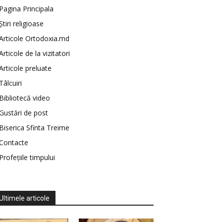
Pagina Principala
Știri religioase
Articole Ortodoxia.md
Articole de la vizitatori
Articole preluate
Tâlcuiri
Bibliotecă video
Gustări de post
Biserica Sfinta Treime
Contacte
Profețiile timpului
Ultimele articole