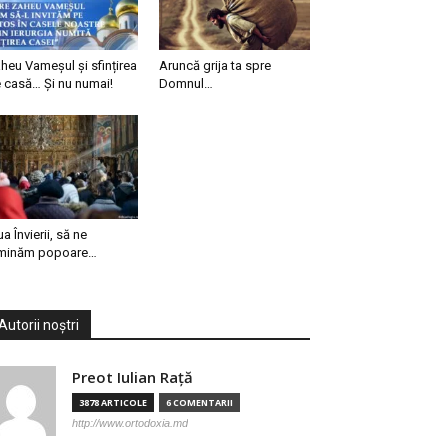
heu Vameșul și sfințirea
Aruncă grija ta spre
 casă… Și nu numai!
Domnul…
ua Învierii, să ne
minăm popoare…
Autorii noștri
Preot Iulian Raţă
3878 ARTICOLE
6 COMENTARII
http://www.ortodoxia.md