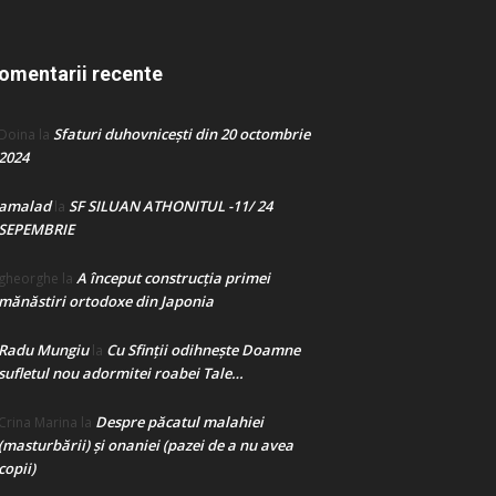
omentarii recente
Sfaturi duhovnicești din 20 octombrie
Doina
la
2024
amalad
SF SILUAN ATHONITUL -11/ 24
la
SEPEMBRIE
A început construcţia primei
gheorghe
la
mănăstiri ortodoxe din Japonia
Radu Mungiu
Cu Sfinții odihnește Doamne
la
sufletul nou adormitei roabei Tale…
Despre păcatul malahiei
Crina Marina
la
(masturbării) şi onaniei (pazei de a nu avea
copii)