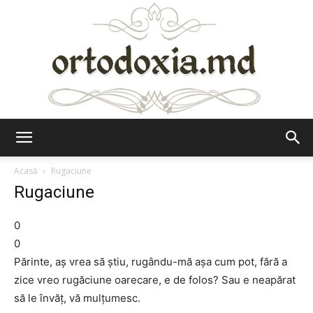
Ortodoxia.md
Acasă
Rugaciune
Rugaciune
0
0
Părinte, aş vrea să ştiu, rugându-mă aşa cum pot, fără a
zice vreo rugăciune oarecare, e de folos? Sau e neapărat
să le învăţ, vă mulţumesc.