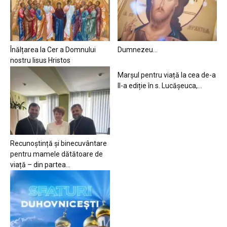
Înălțarea la Cer a Domnului
Dumnezeu…
nostru Iisus Hristos
Marșul pentru viață la cea de-a
II-a ediție în s. Lucășeuca,...
Recunoștință și binecuvântare
pentru mamele dătătoare de
viață – din partea...