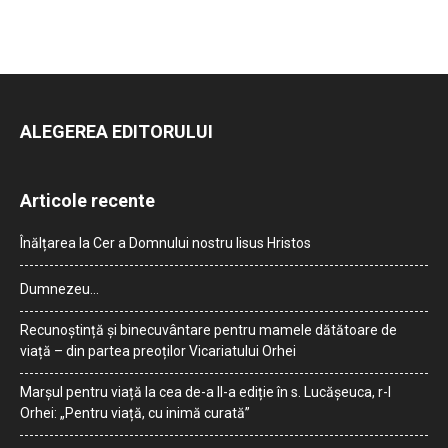
ALEGEREA EDITORULUI
Articole recente
Înălțarea la Cer a Domnului nostru Iisus Hristos
Dumnezeu…
Recunoștință și binecuvântare pentru mamele dătătoare de
viață – din partea preoților Vicariatului Orhei
Marșul pentru viață la cea de-a II-a ediție în s. Lucășeuca, r-l
Orhei: „Pentru viață, cu inimă curată”