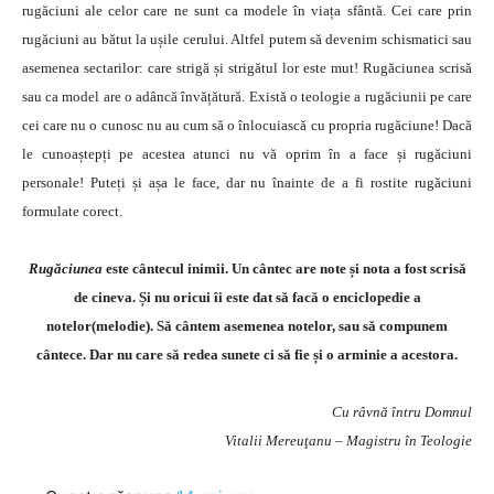
rugăciuni ale celor care ne sunt ca modele în viața sfântă. Cei care prin
rugăciuni au bătut la ușile cerului. Altfel putem să devenim schismatici sau
asemenea sectarilor: care strigă și strigătul lor este mut! Rugăciunea scrisă
sau ca model are o adâncă învățătură. Există o teologie a rugăciunii pe care
cei care nu o cunosc nu au cum să o înlocuiască cu propria rugăciune! Dacă
le cunoaștepți pe acestea atunci nu vă oprim în a face și rugăciuni
personale! Puteți și așa le face, dar nu înainte de a fi rostite rugăciuni
formulate corect.
Rugăciunea
este cântecul inimii. Un cântec are note și nota a fost scrisă
de cineva. Și nu oricui îi este dat să facă o enciclopedie a
notelor(melodie). Să cântem asemenea notelor, sau să compunem
cântece. Dar nu care să redea sunete ci să fie și o arminie a acestora.
Cu râvnă întru Domnul
Vitalii Mereuţanu – Magistru în Teologie