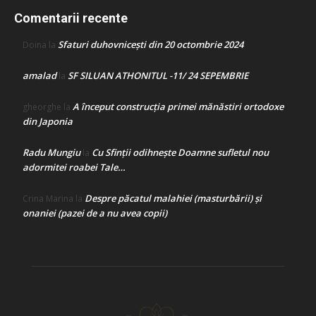
Comentarii recente
Sfaturi duhovnicești din 20 octombrie 2024
Doina
la
amalad
SF SILUAN ATHONITUL -11/ 24 SEPEMBRIE
la
A început construcţia primei mănăstiri ortodoxe
gheorghe
la
din Japonia
Radu Mungiu
Cu Sfinții odihnește Doamne sufletul nou
la
adormitei roabei Tale…
Despre păcatul malahiei (masturbării) şi
Crina Marina
la
onaniei (pazei de a nu avea copii)