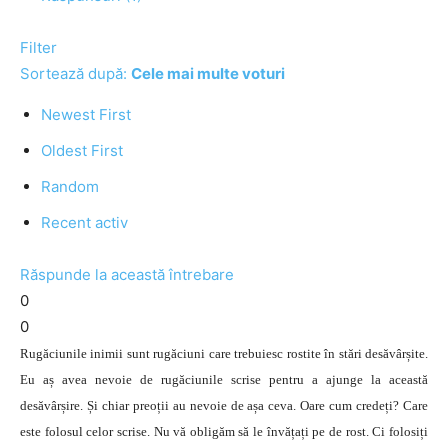
Filter
Sortează după:
Cele mai multe voturi
Newest First
Oldest First
Random
Recent activ
Răspunde la această întrebare
0
0
Rugăciunile inimii sunt rugăciuni care trebuiesc rostite în stări desăvârșite.
Eu aș avea nevoie de rugăciunile scrise pentru a ajunge la această
desăvârșire. Și chiar preoții au nevoie de așa ceva. Oare cum credeți? Care
este folosul celor scrise. Nu vă obligăm să le învățați pe de rost. Ci folosiți