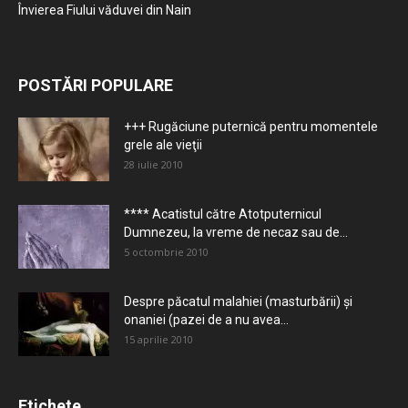
Învierea Fiului văduvei din Nain
POSTĂRI POPULARE
+++ Rugăciune puternică pentru momentele
grele ale vieţii
28 iulie 2010
**** Acatistul către Atotputernicul
Dumnezeu, la vreme de necaz sau de...
5 octombrie 2010
Despre păcatul malahiei (masturbării) şi
onaniei (pazei de a nu avea...
15 aprilie 2010
Etichete