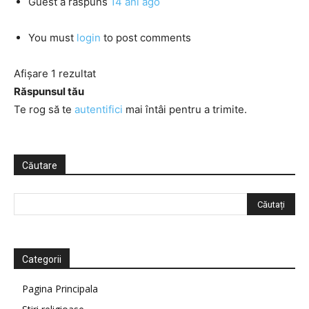
Guest
a răspuns
14 ani ago
You must
login
to post comments
Afișare 1 rezultat
Răspunsul tău
Te rog să te
autentifici
mai întâi pentru a trimite.
Căutare
Categorii
Pagina Principala