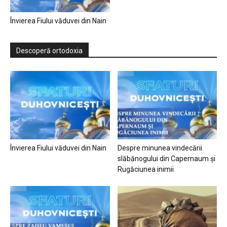
Învierea Fiului văduvei din Nain
Descoperă ortodoxia
Învierea Fiului văduvei din Nain
Despre minunea vindecării
slăbănogului din Capernaum și
Rugăciunea inimii