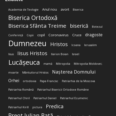
Anul nou
avort
Academia de Teologie
Biserica
Biserica Ortodoxă
Biserica Sfânta Treime
biserică
Botezul
dragoste
copil
Coronavirus
Cruce
Conferință
Copii
Dumnezeu
Hristos
Icoana
Ierusalim
Iisus Hristos
Iisus
Ilarion Boian
Israel
Lucășeuca
mamă
Mitropolia
Mitropolia Moldovei;
Nașterea Domnului
moarte
Mântuitorul Hristos
Orhei
ortodoxia
Papa Francisc
Patriarhia de la Moscova
Patriarhia Română
Patriarhul Bisericii Ortodoxe Române
Patriarhul Chiril
Patriarhul Daniel
Patriarhul Ecumenic
Predica
Patriarhul Kirill
pictura
Preot Iulian Rață