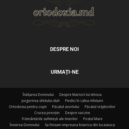
DESPRE NOI
URMAȚI-NE
Înălțarea Domnului
Despre Martorii lui Iehova
pogorirea-sfintului-duh
Piedici în calea mîntuirii
Ortodoxia pentru copii
Păcatul avortului
Păcatul vrăjitoriilor
Crucea preoției
Despre vaccine
Frământările sufletești ale tinerilor
Postul Mare
Învierea Domnului
Sa finisam impreuna biserica din lucaseuca