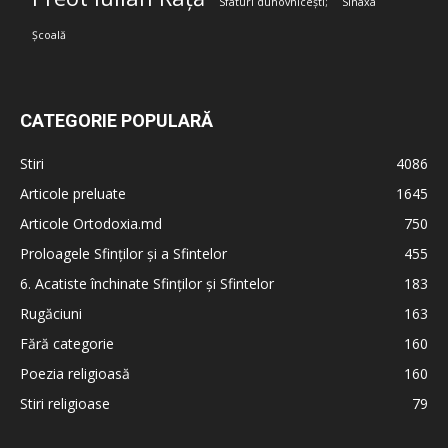
Sfaturi duhovnicești;
Sinaxa
Școală
CATEGORIE POPULARĂ
Stiri
4086
Articole preluate
1645
Articole Ortodoxia.md
750
Proloagele Sfinților și a Sfintelor
455
6. Acatiste închinate Sfinților și Sfintelor
183
Rugăciuni
163
Fără categorie
160
Poezia religioasă
160
Stiri religioase
79