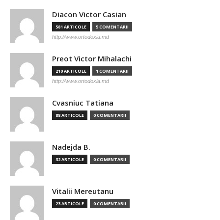
Diacon Victor Casian
581 ARTICOLE
5 COMENTARII
http://www.ortodoxia.md
Preot Victor Mihalachi
210 ARTICOLE
1 COMENTARII
http://www.ortodoxia.md
Cvasniuc Tatiana
88 ARTICOLE
0 COMENTARII
Nadejda B.
32 ARTICOLE
0 COMENTARII
Vitalii Mereutanu
23 ARTICOLE
0 COMENTARII