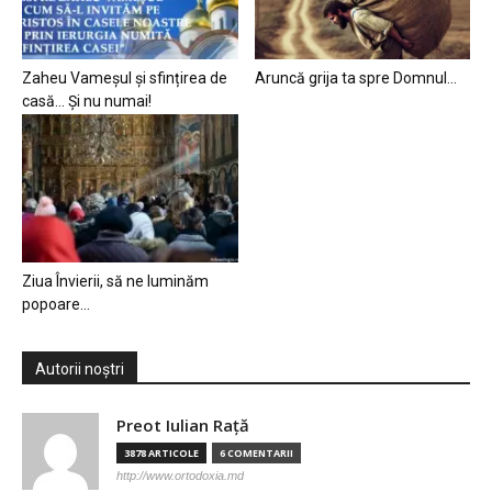
Zaheu Vameșul și sfințirea de
Aruncă grija ta spre Domnul…
casă… Și nu numai!
Ziua Învierii, să ne luminăm
popoare…
Autorii noștri
Preot Iulian Raţă
3878 ARTICOLE
6 COMENTARII
http://www.ortodoxia.md