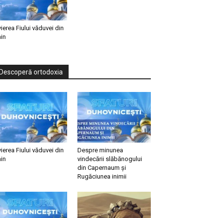
vierea Fiului văduvei din
in
Descoperă ortodoxia
vierea Fiului văduvei din
Despre minunea
in
vindecării slăbănogului
din Capernaum și
Rugăciunea inimii