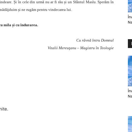
indeare. Și în cele din urmă nu ar fi rău și un Sfântul Maslu. Sperăm în
i nădăjduim și ne rugăm pentru vindecarea lui.
În
Na
u mila și cu îndurarea.
Cu râvnă întru Domnul
Vitalii Mereuţanu – Magistru în Teologie
În
Na
mite.