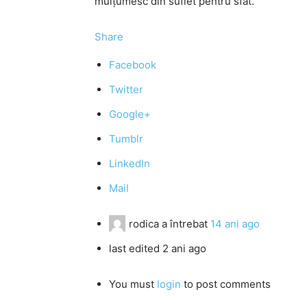
mulţumesc din suflet pentru sfat.
Share
Facebook
Twitter
Google+
Tumblr
LinkedIn
Mail
rodica
a întrebat
14 ani ago
last edited 2 ani ago
You must
login
to post comments