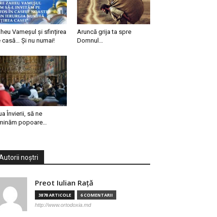
heu Vameșul și sfințirea
Aruncă grija ta spre
 casă… Și nu numai!
Domnul…
ua Învierii, să ne
minăm popoare…
Autorii noștri
Preot Iulian Raţă
3878 ARTICOLE
6 COMENTARII
http://www.ortodoxia.md