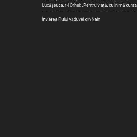
Lucășeuca, r-l Orhei: „Pentru viață, cu inimă curat
Învierea Fiului văduvei din Nain