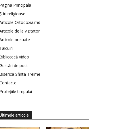
Pagina Principala
Știri religioase
Articole Ortodoxia.md
Articole de la vizitatori
Articole preluate
Tâlcuiri
Bibliotecă video
Gustări de post
Biserica Sfinta Treime
Contacte
Profețiile timpului
Ultimele articole