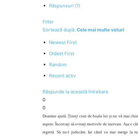
Răspunsuri (1)
Filter
Sortează după:
Cele mai multe voturi
Newest First
Oldest First
Random
Recent activ
Răspunde la această întrebare
0
0
Doamne ajută. Țineți cont de boala lui și nu vă mai chinui
supere. Încercați să evitați motivele de inervare. Așa e câ
regretă. Să nu-l judecăm. Iar când va mai merge la ru