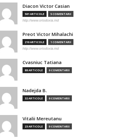
Diacon Victor Casian
581 ARTICOLE
5 COMENTARII
http://www.ortodoxia.md
Preot Victor Mihalachi
210 ARTICOLE
1 COMENTARII
http://www.ortodoxia.md
Cvasniuc Tatiana
88 ARTICOLE
0 COMENTARII
Nadejda B.
32 ARTICOLE
0 COMENTARII
Vitalii Mereutanu
23 ARTICOLE
0 COMENTARII