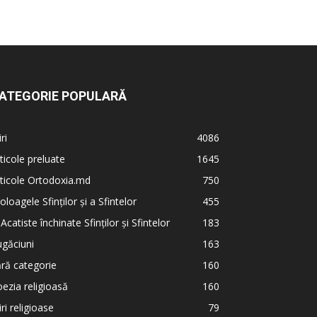
ATEGORIE POPULARĂ
iri
4086
ticole preluate
1645
ticole Ortodoxia.md
750
oloagele Sfinților și a Sfintelor
455
 Acatiste închinate Sfinților și Sfintelor
183
găciuni
163
ră categorie
160
ezia religioasă
160
iri religioase
79