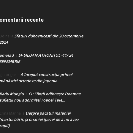
omentarii recente
Sfaturi duhovnicești din 20 octombrie
Doina
la
2024
amalad
SF SILUAN ATHONITUL -11/ 24
la
SEPEMBRIE
A început construcţia primei
gheorghe
la
mănăstiri ortodoxe din Japonia
Radu Mungiu
Cu Sfinții odihnește Doamne
la
sufletul nou adormitei roabei Tale…
Despre păcatul malahiei
Crina Marina
la
(masturbării) şi onaniei (pazei de a nu avea
copii)