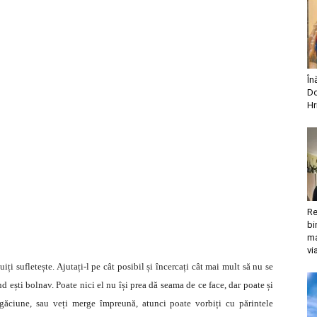
În
Do
Hr
Re
bi
ma
vi
ți sufletește. Ajutați-l pe cât posibil și încercați cât mai mult să nu se
nd ești bolnav. Poate nici el nu își prea dă seama de ce face, dar poate și
găciune, sau veți merge împreună, atunci poate vorbiți cu părintele