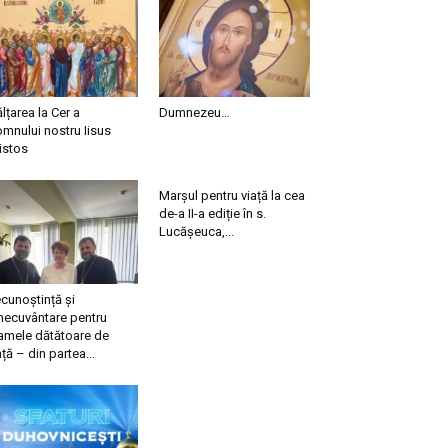
ălțarea la Cer a
Dumnezeu…
mnului nostru Iisus
istos
Marșul pentru viață la cea
de-a II-a ediție în s.
Lucășeuca,...
cunoștință și
necuvântare pentru
mele dătătoare de
ață – din partea...