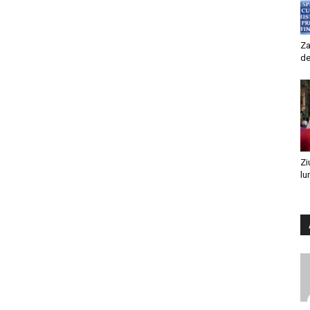
Za
de
Zi
lu