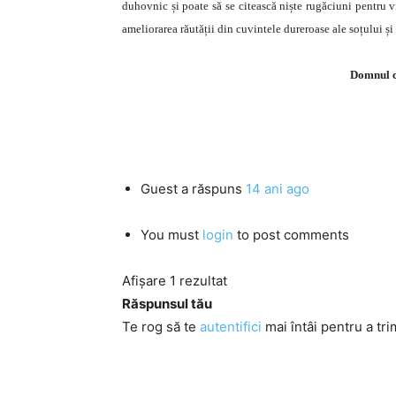
duhovnic și poate să se citească niște rugăciuni pentru v
ameliorarea răutății din cuvintele dureroase ale soțului ș
Domnul c
Guest
a răspuns
14 ani ago
You must
login
to post comments
Afișare 1 rezultat
Răspunsul tău
Te rog să te
autentifici
mai întâi pentru a tri