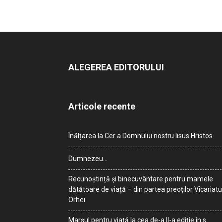
ALEGEREA EDITORULUI
Articole recente
Înălțarea la Cer a Domnului nostru Iisus Hristos
Dumnezeu…
Recunoștință și binecuvântare pentru mamele
dătătoare de viață – din partea preoților Vicariatu
Orhei
Marșul pentru viață la cea de-a II-a ediție în s.