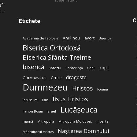
15 aprilie 2010
ă”
C
Etichete
Anul nou
avort
Academia de Teologie
Biserica
Biserica Ortodoxă
Biserica Sfânta Treime
biserică
copil
Botezul
Conferință
Copii
dragoste
Coronavirus
Cruce
Dumnezeu
Hristos
Icoana
Iisus Hristos
Ierusalim
Iisus
Lucășeuca
Ilarion Boian
Israel
mamă
Mitropolia
Mitropolia Moldovei;
moarte
Nașterea Domnului
Mântuitorul Hristos