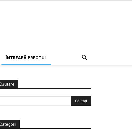
ÎNTREABĂ PREOTUL
Căutare
Categorii