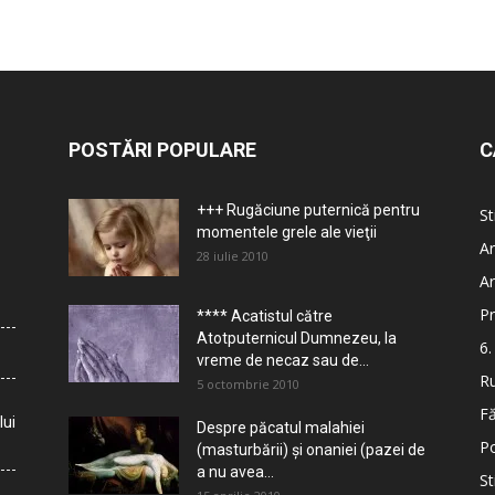
POSTĂRI POPULARE
C
+++ Rugăciune puternică pentru
St
momentele grele ale vieţii
Ar
28 iulie 2010
Ar
Pr
**** Acatistul către
Atotputernicul Dumnezeu, la
6.
vreme de necaz sau de...
Ru
5 octombrie 2010
Fă
lui
Despre păcatul malahiei
Po
(masturbării) şi onaniei (pazei de
a nu avea...
St