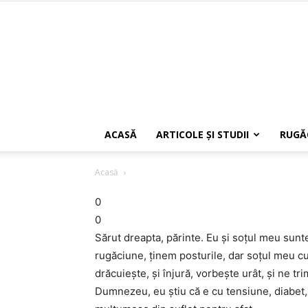
ACASĂ
ARTICOLE ŞI STUDII
RUGĂ
Acasă
0
0
Sărut dreapta, părinte. Eu şi soţul meu sunt
rugăciune, ţinem posturile, dar soţul meu c
drăcuieşte, şi înjură, vorbeşte urât, şi ne t
Dumnezeu, eu ştiu că e cu tensiune, diabet,