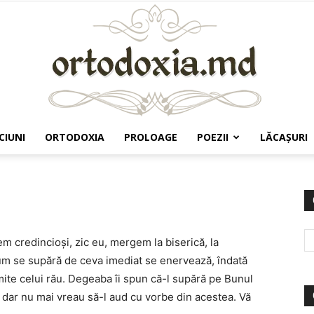
CIUNI
ORTODOXIA
PROLOAGE
POEZII
LĂCAŞURI
Ortodoxia.md
em credincioşi, zic eu, mergem la biserică, la
um se supără de ceva imediat se enervează, îndată
rimite celui rău. Degeaba îi spun că-l supără pe Bunul
 dar nu mai vreau să-l aud cu vorbe din acestea. Vă