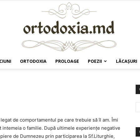
CIUNI
ORTODOXIA
PROLOAGE
POEZII
LĂCAŞURI
Ortodoxia.md
e legat de comportamentul pe care trebuie să îl am. Îmi
ot intemeia o familie. După ultimele experienţe negative
iere de Dumnezeu prin participarea la Sf.Liturghie,