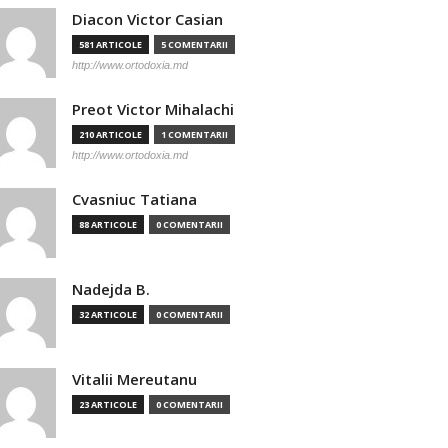
Diacon Victor Casian
581 ARTICOLE
5 COMENTARII
http://www.ortodoxia.md
Preot Victor Mihalachi
210 ARTICOLE
1 COMENTARII
http://www.ortodoxia.md
Cvasniuc Tatiana
88 ARTICOLE
0 COMENTARII
Nadejda B.
32 ARTICOLE
0 COMENTARII
Vitalii Mereutanu
23 ARTICOLE
0 COMENTARII