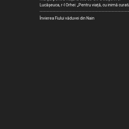
Lucășeuca, r-l Orhei: „Pentru viață, cu inimă curat
Învierea Fiului văduvei din Nain