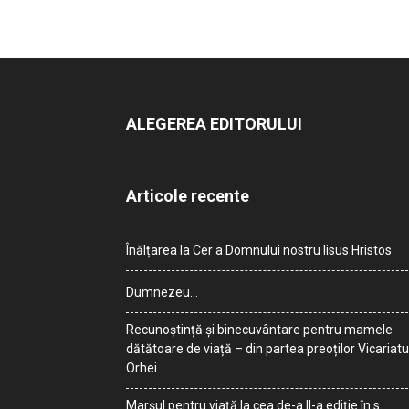
ALEGEREA EDITORULUI
Articole recente
Înălțarea la Cer a Domnului nostru Iisus Hristos
Dumnezeu…
Recunoștință și binecuvântare pentru mamele
dătătoare de viață – din partea preoților Vicariatu
Orhei
Marșul pentru viață la cea de-a II-a ediție în s.