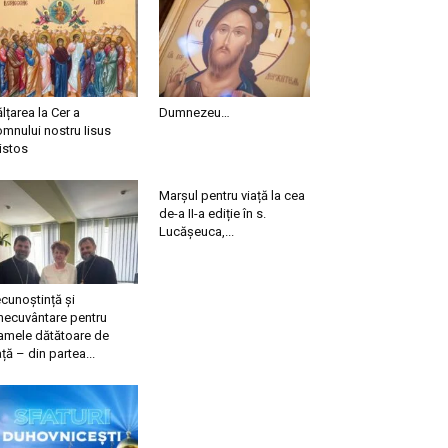
ălțarea la Cer a
Dumnezeu…
mnului nostru Iisus
istos
Marșul pentru viață la cea
de-a II-a ediție în s.
Lucășeuca,...
cunoștință și
necuvântare pentru
mele dătătoare de
ață – din partea...