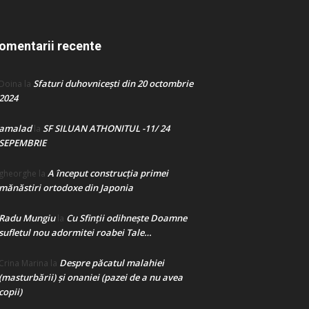
omentarii recente
Sfaturi duhovnicești din 20 octombrie
Doina
la
2024
amalad
SF SILUAN ATHONITUL -11/ 24
la
SEPEMBRIE
A început construcţia primei
gheorghe
la
mănăstiri ortodoxe din Japonia
Radu Mungiu
Cu Sfinții odihnește Doamne
la
sufletul nou adormitei roabei Tale…
Despre păcatul malahiei
Crina Marina
la
(masturbării) şi onaniei (pazei de a nu avea
copii)