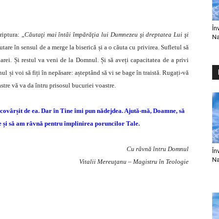
În
iptura: „
Căutaţi mai
întâi
împărăţia lui Dumnezeu şi dreptatea Lui şi
Na
tare în sensul de a merge la biserică și a o căuta cu privirea. Sufletul să
rei. Și restul va veni de la Domnul. Și să aveți capacitatea de a privi
l și voi să fiți în nepăsare: așteptând să vi se bage în traistă. Rugați-vă
stre vă va da întru prisosul bucuriei voastre.
iu covârșit de ea. Dar în Tine îmi pun nădejdea. Ajută-mă, Doamne, să
ne și să am râvnă pentru împlinirea poruncilor Tale.
Cu râvnă întru Domnul
În
Na
Vitalii Mereuţanu – Magistru în Teologie