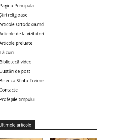
Pagina Principala
Știri religioase
Articole Ortodoxia.md
Articole de la vizitatori
Articole preluate
Tâlcuiri
Bibliotecă video
Gustări de post
Biserica Sfinta Treime
Contacte
Profețiile timpului
Ultimele articole