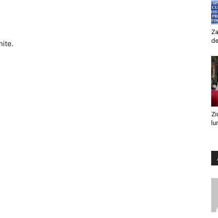
Za
de
mite.
Zi
lu