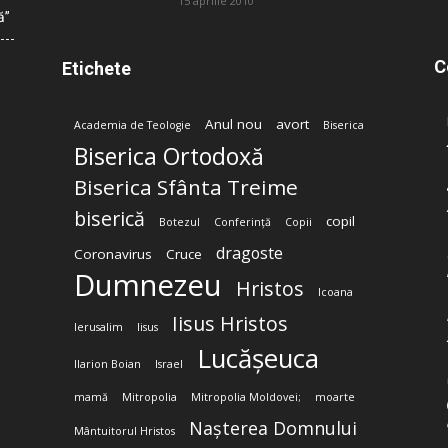
15 aprilie 2010
ă”
C
Etichete
Anul nou
avort
Academia de Teologie
Biserica
Biserica Ortodoxă
Biserica Sfânta Treime
biserică
copil
Botezul
Conferință
Copii
dragoste
Coronavirus
Cruce
Dumnezeu
Hristos
Icoana
Iisus Hristos
Ierusalim
Iisus
Lucășeuca
Ilarion Boian
Israel
mamă
Mitropolia
Mitropolia Moldovei;
moarte
Nașterea Domnului
Mântuitorul Hristos