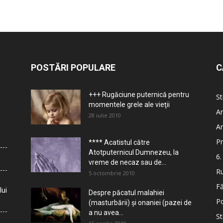
POSTĂRI POPULARE
C
+++ Rugăciune puternică pentru
St
momentele grele ale vieţii
Ar
28 iulie 2010
Ar
Pr
**** Acatistul către
Atotputernicul Dumnezeu, la
6.
vreme de necaz sau de...
Ru
5 octombrie 2010
Fă
lui
Despre păcatul malahiei
Po
(masturbării) şi onaniei (pazei de
a nu avea...
St