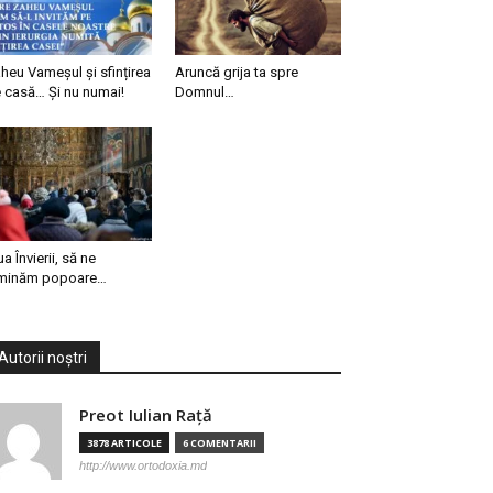
heu Vameșul și sfințirea
Aruncă grija ta spre
 casă… Și nu numai!
Domnul…
ua Învierii, să ne
minăm popoare…
Autorii noștri
Preot Iulian Raţă
3878 ARTICOLE
6 COMENTARII
http://www.ortodoxia.md