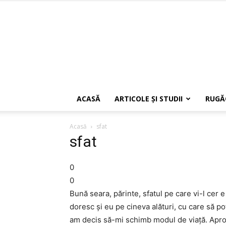
ACASĂ
ARTICOLE ŞI STUDII
RUGĂ
Acasă
sfat
sfat
0
0
Bună seara, părinte, sfatul pe care vi-l cer 
doresc şi eu pe cineva alături, cu care să p
am decis să-mi schimb modul de viaţă. Aprop