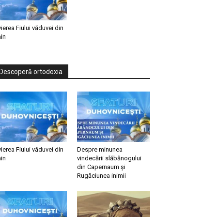
vierea Fiului văduvei din
in
Descoperă ortodoxia
vierea Fiului văduvei din
Despre minunea
in
vindecării slăbănogului
din Capernaum și
Rugăciunea inimii