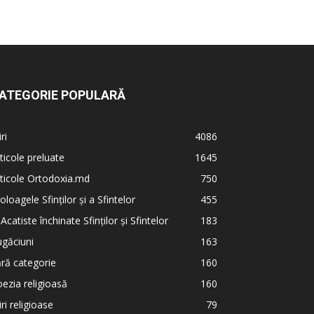
ATEGORIE POPULARĂ
iri
4086
ticole preluate
1645
ticole Ortodoxia.md
750
oloagele Sfinților și a Sfintelor
455
 Acatiste închinate Sfinților și Sfintelor
183
găciuni
163
ră categorie
160
ezia religioasă
160
iri religioase
79