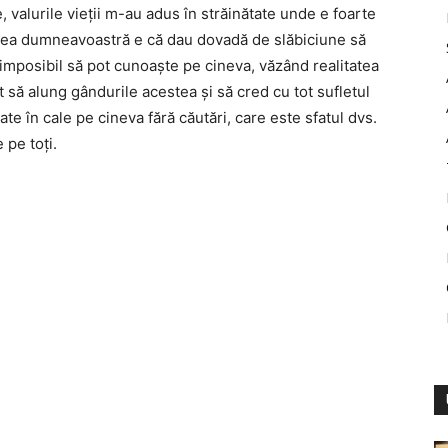
, valurile vieţii m-au adus în străinătate unde e foarte
rerea dumneavoastră e că dau dovadă de slăbiciune să
mposibil să pot cunoaşte pe cineva, văzând realitatea
upt să alung gândurile acestea şi să cred cu tot sufletul
e în cale pe cineva fără căutări, care este sfatul dvs.
pe toţi.