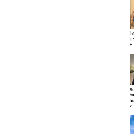
În
Do
Hr
Re
bi
ma
vi