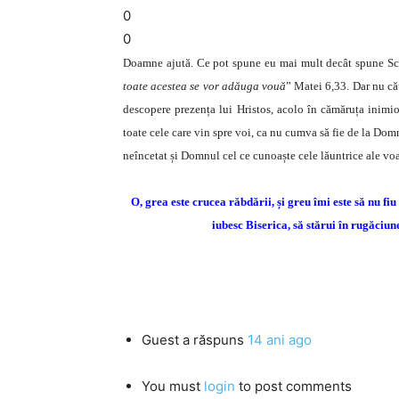
0
0
Doamne ajută. Ce pot spune eu mai mult decât spune Scr
toate acestea se vor adăuga vouă
” Matei 6,33. Dar nu cău
descopere prezența lui Hristos, acolo în cămăruța inimioa
toate cele care vin spre voi, ca nu cumva să fie de la Domnu
neîncetat și Domnul cel ce cunoaște cele lăuntrice ale voa
O, grea este crucea răbdării, și greu îmi este să nu f
iubesc Biserica, să stărui în rugăciu
Guest
a răspuns
14 ani ago
You must
login
to post comments