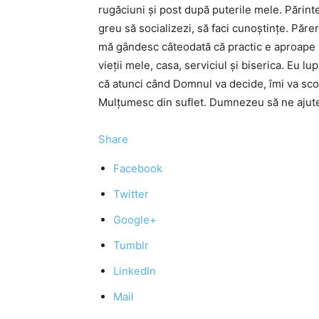
rugăciuni şi post după puterile mele. Părinte
greu să socializezi, să faci cunoştinţe. Pă
mă gândesc câteodată că practic e aproape i
vieţii mele, casa, serviciul şi biserica. Eu l
că atunci când Domnul va decide, îmi va scoat
Mulţumesc din suflet. Dumnezeu să ne ajute 
Share
Facebook
Twitter
Google+
Tumblr
LinkedIn
Mail