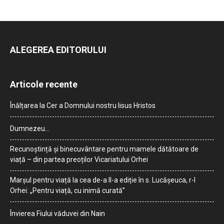
ALEGEREA EDITORULUI
Articole recente
Înălțarea la Cer a Domnului nostru Iisus Hristos
Dumnezeu…
Recunoștință și binecuvântare pentru mamele dătătoare de
viață – din partea preoților Vicariatului Orhei
Marșul pentru viață la cea de-a II-a ediție în s. Lucășeuca, r-l
Orhei: „Pentru viață, cu inimă curată”
Învierea Fiului văduvei din Nain