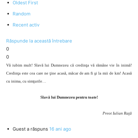
Oldest First
Random
Recent activ
Răspunde la această întrebare
0
0
Vă iubim mult! Slavă lui Dumnezeu că credinţa vă rămâne vie în inimă!
Credinţa este cea care ne ţine acasă, măcar de am fi şi la mii de km! Acasă
cu inima, cu simţurile…
Slavă lui Dumnezeu pentru toate!
Preot Iulian Raţă
Guest
a răspuns
16 ani ago