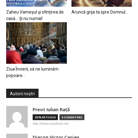
Zaheu Vameșul și sfințirea de
Aruncă grija ta spre Domnul…
casă… Și nu numai!
Ziua Învierii, să ne luminăm
popoare…
Autorii noștri
Preot Iulian Raţă
3878 ARTICOLE
6 COMENTARII
http://www.ortodoxia.md
Diacon Victor Casian