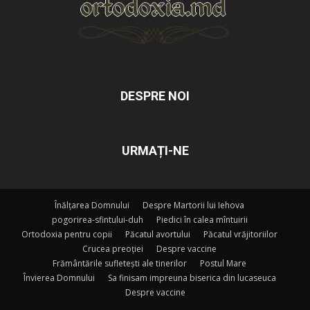
DESPRE NOI
URMAȚI-NE
Înălțarea Domnului
Despre Martorii lui Iehova
pogorirea-sfintului-duh
Piedici în calea mîntuirii
Ortodoxia pentru copii
Păcatul avortului
Păcatul vrăjitoriilor
Crucea preoției
Despre vaccine
Frământările sufletești ale tinerilor
Postul Mare
Învierea Domnului
Sa finisam impreuna biserica din lucaseuca
Despre vaccine