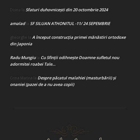
Sfaturi duhovnicești din 20 octombrie 2024
Doina
la
amalad
SF SILUAN ATHONITUL -11/ 24 SEPEMBRIE
la
A început construcţia primei mănăstiri ortodoxe
gheorghe
la
din Japonia
Radu Mungiu
Cu Sfinții odihnește Doamne sufletul nou
la
adormitei roabei Tale…
Despre păcatul malahiei (masturbării) şi
Crina Marina
la
onaniei (pazei de a nu avea copii)