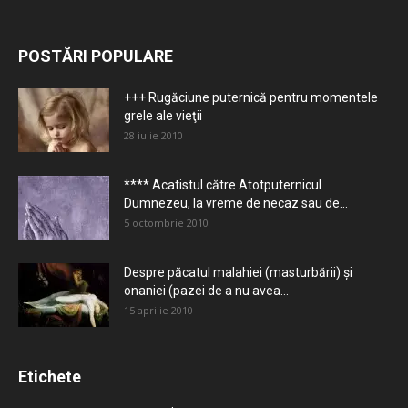
POSTĂRI POPULARE
+++ Rugăciune puternică pentru momentele
grele ale vieţii
28 iulie 2010
**** Acatistul către Atotputernicul
Dumnezeu, la vreme de necaz sau de...
5 octombrie 2010
Despre păcatul malahiei (masturbării) şi
onaniei (pazei de a nu avea...
15 aprilie 2010
Etichete