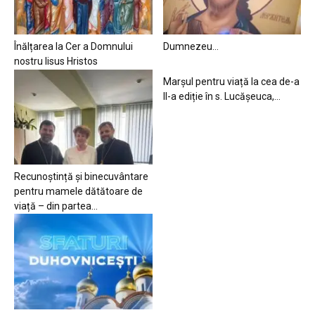
Înălțarea la Cer a Domnului
Dumnezeu…
nostru Iisus Hristos
Marșul pentru viață la cea de-a
II-a ediție în s. Lucășeuca,...
Recunoștință și binecuvântare
pentru mamele dătătoare de
viață – din partea...