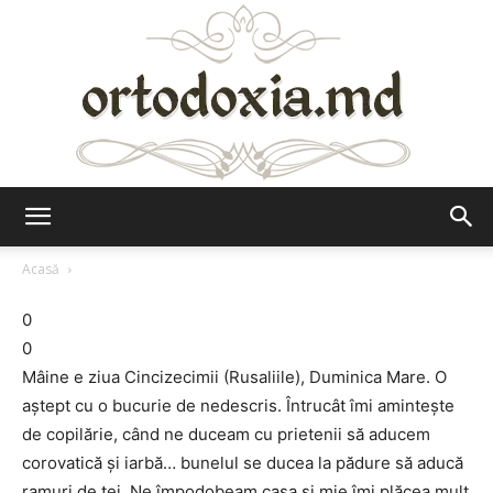
Ortodoxia.md
Acasă
0
0
Mâine e ziua Cincizecimii (Rusaliile), Duminica Mare. O
aștept cu o bucurie de nedescris. Întrucât îmi amintește
de copilărie, când ne duceam cu prietenii să aducem
corovatică și iarbă… bunelul se ducea la pădure să aducă
ramuri de tei. Ne împodobeam casa și mie îmi plăcea mult