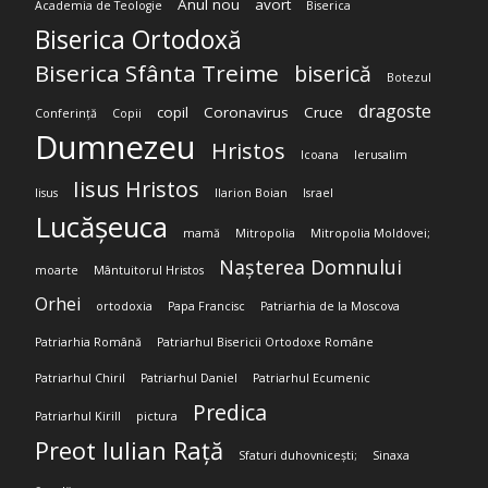
Anul nou
avort
Academia de Teologie
Biserica
Biserica Ortodoxă
Biserica Sfânta Treime
biserică
Botezul
dragoste
copil
Coronavirus
Cruce
Conferință
Copii
Dumnezeu
Hristos
Icoana
Ierusalim
Iisus Hristos
Iisus
Ilarion Boian
Israel
Lucășeuca
mamă
Mitropolia
Mitropolia Moldovei;
Nașterea Domnului
moarte
Mântuitorul Hristos
Orhei
ortodoxia
Papa Francisc
Patriarhia de la Moscova
Patriarhia Română
Patriarhul Bisericii Ortodoxe Române
Patriarhul Chiril
Patriarhul Daniel
Patriarhul Ecumenic
Predica
Patriarhul Kirill
pictura
Preot Iulian Rață
Sfaturi duhovnicești;
Sinaxa