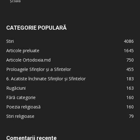
Școală
CATEGORIE POPULARĂ
Stiri
4086
Articole preluate
1645
Articole Ortodoxia.md
750
Proloagele Sfinților și a Sfintelor
455
6. Acatiste închinate Sfinților și Sfintelor
183
Rugăciuni
163
Fără categorie
160
Poezia religioasă
160
Stiri religioase
79
Comentarii recente