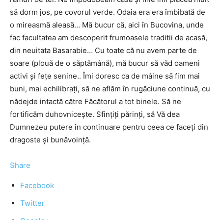
să dorm jos, pe covorul verde. Odaia era era îmbibată de
o mireasmă aleasă… Mă bucur că, aici în Bucovina, unde
fac facultatea am descoperit frumoasele traditii de acasă,
din neuitata Basarabie… Cu toate că nu avem parte de
soare (plouă de o săptămână), mă bucur să văd oameni
activi și fețe senine.. Îmi doresc ca de mâine să fim mai
buni, mai echilibrați, să ne aflăm în rugăciune continuă, cu
nădejde intactă către Făcătorul a tot binele. Să ne
fortificăm duhovnicește. Sfințiți părinți, să Vă dea
Dumnezeu putere în continuare pentru ceea ce faceți din
dragoste și bunăvoință.
Share
Facebook
Twitter