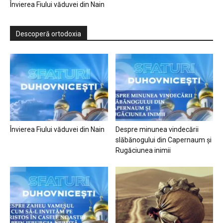
Învierea Fiului văduvei din Nain
Descoperă ortodoxia
Învierea Fiului văduvei din Nain
Despre minunea vindecării
slăbănogului din Capernaum și
Rugăciunea inimii