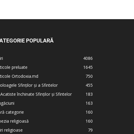
ATEGORIE POPULARĂ
iri
4086
ticole preluate
1645
ticole Ortodoxia.md
750
oloagele Sfinților și a Sfintelor
455
 Acatiste închinate Sfinților și Sfintelor
183
găciuni
163
ră categorie
160
ezia religioasă
160
iri religioase
79