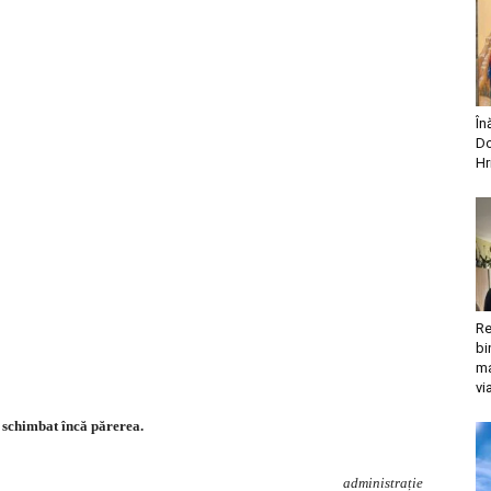
În
Do
Hr
Re
bi
ma
vi
schimbat încă părerea.
administrație