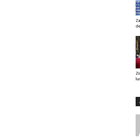
Za
de
Zi
lu