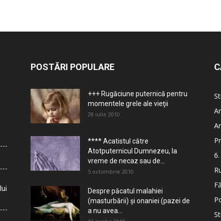
POSTĂRI POPULARE
C
+++ Rugăciune puternică pentru
St
momentele grele ale vieţii
Ar
28 iulie 2010
Ar
Pr
**** Acatistul către
Atotputernicul Dumnezeu, la
6.
vreme de necaz sau de...
Ru
5 octombrie 2010
Fă
lui
Despre păcatul malahiei
Po
(masturbării) şi onaniei (pazei de
a nu avea...
St