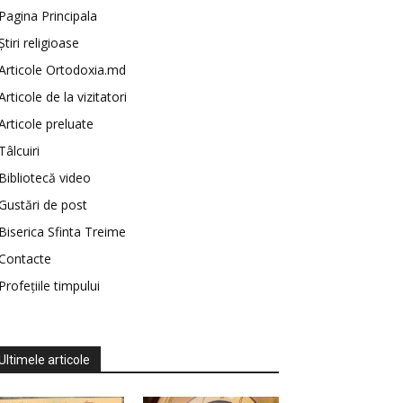
Pagina Principala
Știri religioase
Articole Ortodoxia.md
Articole de la vizitatori
Articole preluate
Tâlcuiri
Bibliotecă video
Gustări de post
Biserica Sfinta Treime
Contacte
Profețiile timpului
Ultimele articole