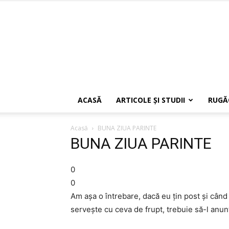
ACASĂ
ARTICOLE ŞI STUDII
RUGĂ
Acasă
BUNA ZIUA PARINTE
BUNA ZIUA PARINTE
0
0
Am aşa o întrebare, dacă eu ţin post şi când
serveşte cu ceva de frupt, trebuie să-l anun