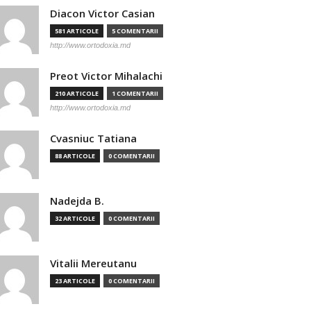
Diacon Victor Casian
581 ARTICOLE
5 COMENTARII
http://www.ortodoxia.md
Preot Victor Mihalachi
210 ARTICOLE
1 COMENTARII
http://www.ortodoxia.md
Cvasniuc Tatiana
88 ARTICOLE
0 COMENTARII
Nadejda B.
32 ARTICOLE
0 COMENTARII
Vitalii Mereutanu
23 ARTICOLE
0 COMENTARII