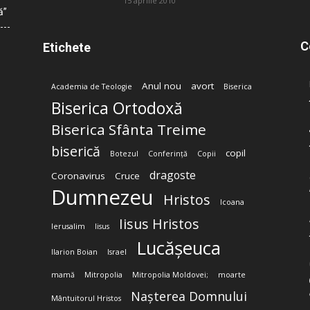
15 aprilie 2010
ă”
C
Etichete
Anul nou
avort
Academia de Teologie
Biserica
Biserica Ortodoxă
Biserica Sfânta Treime
biserică
copil
Botezul
Conferință
Copii
dragoste
Coronavirus
Cruce
Dumnezeu
Hristos
Icoana
Iisus Hristos
Ierusalim
Iisus
Lucășeuca
Ilarion Boian
Israel
mamă
Mitropolia
Mitropolia Moldovei;
moarte
Nașterea Domnului
Mântuitorul Hristos