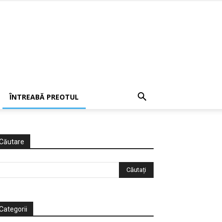
ÎNTREABĂ PREOTUL
Căutare
Categorii