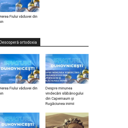
vierea Fiului văduvei din
in
Descoperă ortodoxia
vierea Fiului văduvei din
Despre minunea
in
vindecării slăbănogului
din Capernaum și
Rugăciunea inimii