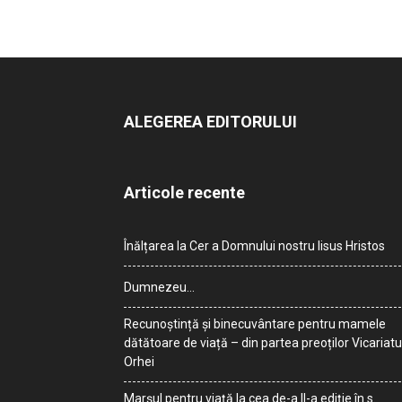
ALEGEREA EDITORULUI
Articole recente
Înălțarea la Cer a Domnului nostru Iisus Hristos
Dumnezeu…
Recunoștință și binecuvântare pentru mamele
dătătoare de viață – din partea preoților Vicariatu
Orhei
Marșul pentru viață la cea de-a II-a ediție în s.