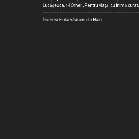
Lucășeuca, r-l Orhei: „Pentru viață, cu inimă curat
Învierea Fiului văduvei din Nain