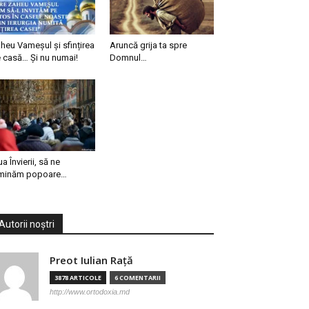
heu Vameșul și sfințirea
Aruncă grija ta spre
 casă… Și nu numai!
Domnul…
ua Învierii, să ne
minăm popoare…
Autorii noștri
Preot Iulian Raţă
3878 ARTICOLE
6 COMENTARII
http://www.ortodoxia.md