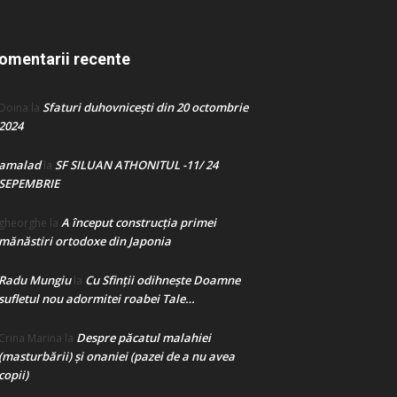
omentarii recente
Sfaturi duhovnicești din 20 octombrie
Doina
la
2024
amalad
SF SILUAN ATHONITUL -11/ 24
la
SEPEMBRIE
A început construcţia primei
gheorghe
la
mănăstiri ortodoxe din Japonia
Radu Mungiu
Cu Sfinții odihnește Doamne
la
sufletul nou adormitei roabei Tale…
Despre păcatul malahiei
Crina Marina
la
(masturbării) şi onaniei (pazei de a nu avea
copii)