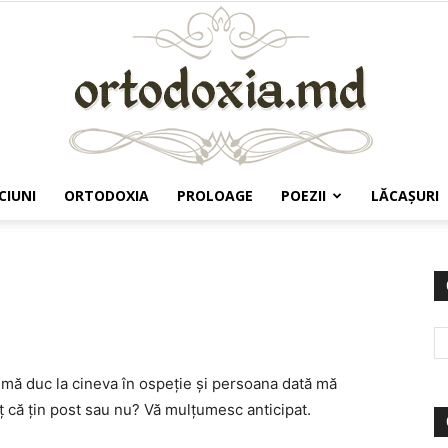
CIUNI
ORTODOXIA
PROLOAGE
POEZII
LĂCAŞURI
Ortodoxia.md
 mă duc la cineva în ospeţie şi persoana dată mă
ţ că ţin post sau nu? Vă mulţumesc anticipat.