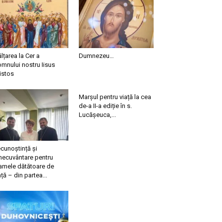
ălțarea la Cer a
Dumnezeu…
mnului nostru Iisus
istos
Marșul pentru viață la cea
de-a II-a ediție în s.
Lucășeuca,...
cunoștință și
necuvântare pentru
mele dătătoare de
ață – din partea...