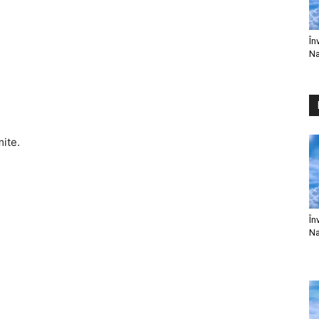
În
Na
mite.
În
Na