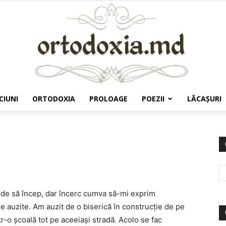
CIUNI
ORTODOXIA
PROLOAGE
POEZII
LĂCAŞURI
Ortodoxia.md
unde să încep, dar încerc cumva să-mi exprim
le auzite. Am auzit de o biserică în construcţie de pe
tr-o şcoală tot pe aceeiaşi stradă. Acolo se fac