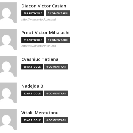
Diacon Victor Casian
581 ARTICOLE
5 COMENTARII
http://www.ortodoxia.md
Preot Victor Mihalachi
210 ARTICOLE
1 COMENTARII
http://www.ortodoxia.md
Cvasniuc Tatiana
88 ARTICOLE
0 COMENTARII
Nadejda B.
32 ARTICOLE
0 COMENTARII
Vitalii Mereutanu
23 ARTICOLE
0 COMENTARII