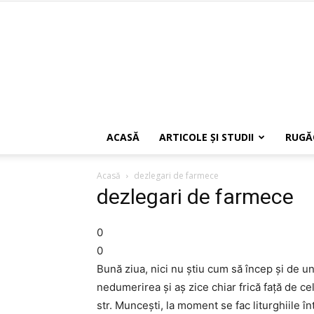
ACASĂ
ARTICOLE ŞI STUDII
RUGĂ
Acasă
dezlegari de farmece
dezlegari de farmece
0
0
Bună ziua, nici nu ştiu cum să încep şi de 
nedumerirea şi aş zice chiar frică faţă de ce
str. Munceşti, la moment se fac liturghiile în