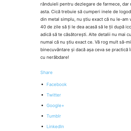
rânduieli pentru dezlegare de farmece, dar 
asta. Cică trebuie să cumperi inele de logod
din metal simplu, nu ştiu exact că nu le-am 
40 de zile să ţi le dea acasă să le ţii după 
adică să te căsătoreşti. Alte detalii nu mai 
numai că nu ştiu exact ce. Vă rog mult să-mi
binecuvântare şi dacă aşa ceva se practică 
cu nerăbdare!
Share
Facebook
Twitter
Google+
Tumblr
LinkedIn