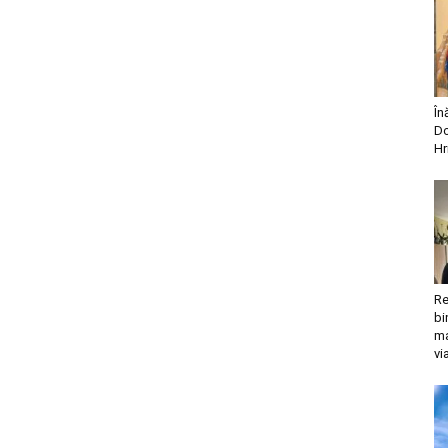
În
Do
Hr
Re
bi
ma
vi