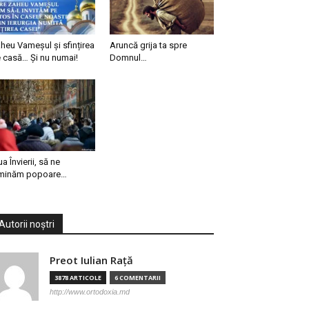
heu Vameșul și sfințirea
Aruncă grija ta spre
 casă… Și nu numai!
Domnul…
ua Învierii, să ne
minăm popoare…
Autorii noștri
Preot Iulian Raţă
3878 ARTICOLE
6 COMENTARII
http://www.ortodoxia.md