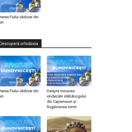
vierea Fiului văduvei din
in
Descoperă ortodoxia
vierea Fiului văduvei din
Despre minunea
in
vindecării slăbănogului
din Capernaum și
Rugăciunea inimii