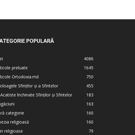
ATEGORIE POPULARĂ
iri
4086
ticole preluate
1645
ticole Ortodoxia.md
750
oloagele Sfinților și a Sfintelor
455
 Acatiste închinate Sfinților și Sfintelor
183
găciuni
163
ră categorie
160
ezia religioasă
160
iri religioase
79