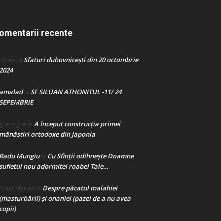
omentarii recente
Sfaturi duhovnicești din 20 octombrie
Doina
la
2024
amalad
SF SILUAN ATHONITUL -11/ 24
la
SEPEMBRIE
A început construcţia primei
gheorghe
la
mănăstiri ortodoxe din Japonia
Radu Mungiu
Cu Sfinții odihnește Doamne
la
sufletul nou adormitei roabei Tale…
Despre păcatul malahiei
Crina Marina
la
(masturbării) şi onaniei (pazei de a nu avea
copii)