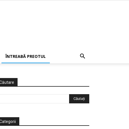
ÎNTREABĂ PREOTUL
Căutare
Categorii