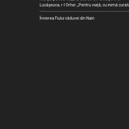
Lucășeuca, r-l Orhei: „Pentru viață, cu inimă curat
Învierea Fiului văduvei din Nain