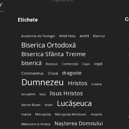
15 aprilie 2010
ă”
C
Etichete
Anul nou
avort
Academia de Teologie
Biserica
Biserica Ortodoxă
Biserica Sfânta Treime
biserică
copil
Botezul
Conferință
Copii
dragoste
Coronavirus
Cruce
Dumnezeu
Hristos
Icoana
Iisus Hristos
Ierusalim
Iisus
Lucășeuca
Ilarion Boian
Israel
mamă
Mitropolia
Mitropolia Moldovei;
moarte
Nașterea Domnului
Mântuitorul Hristos