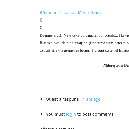
Răspunde la această întrebare
0
0
Doamne ajută. Nu e ceva cu caracter pur ortodox. Nu vre
Biserică este, de cine aparține și pe urmă vom cerceta 
trebuie să evite asemenea lucruri. Nu sunt cu temei hristo
Miluiește-ne D
Guest
a răspuns
14 ani ago
You must
login
to post comments