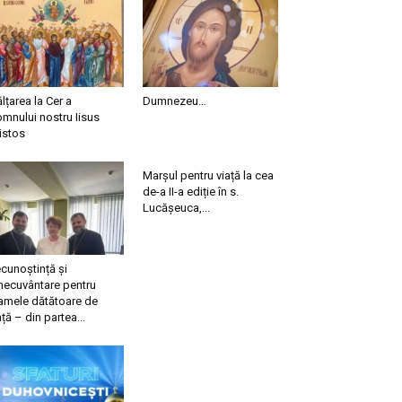
ălțarea la Cer a
Dumnezeu…
mnului nostru Iisus
istos
Marșul pentru viață la cea
de-a II-a ediție în s.
Lucășeuca,...
cunoștință și
necuvântare pentru
mele dătătoare de
ață – din partea...