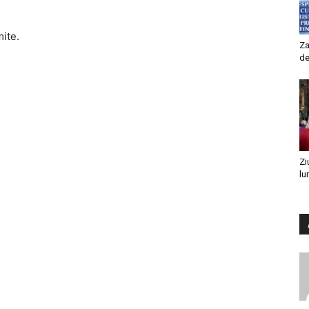
mite.
Za
de
Zi
lu