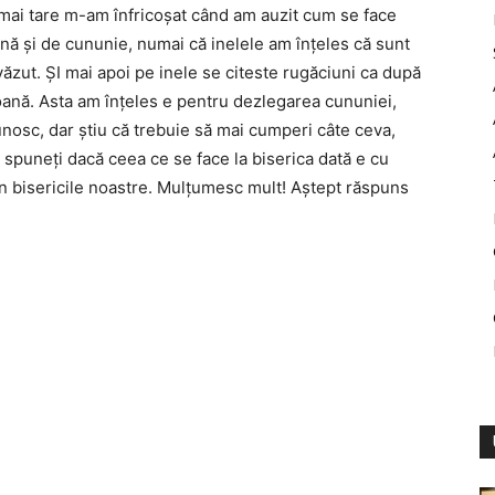
mai tare m-am înfricoşat când am auzit cum se face
nă şi de cununie, numai că inelele am înţeles că sunt
văzut. ŞI mai apoi pe inele se citeste rugăciuni ca după
icoană. Asta am înţeles e pentru dezlegarea cununiei,
cunosc, dar ştiu că trebuie să mai cumperi câte ceva,
 spuneţi dacă ceea ce se face la biserica dată e cu
în bisericile noastre. Mulţumesc mult! Aştept răspuns