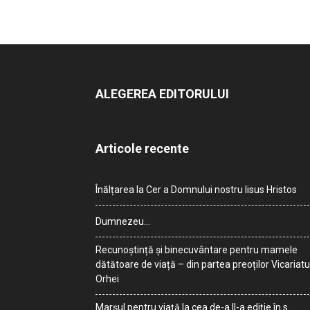
ALEGEREA EDITORULUI
Articole recente
Înălțarea la Cer a Domnului nostru Iisus Hristos
Dumnezeu…
Recunoștință și binecuvântare pentru mamele
dătătoare de viață – din partea preoților Vicariatu
Orhei
Marșul pentru viață la cea de-a II-a ediție în s.