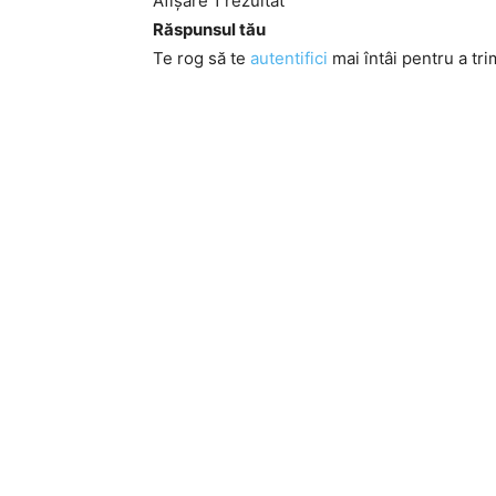
Afișare 1 rezultat
Răspunsul tău
Te rog să te
autentifici
mai întâi pentru a tri