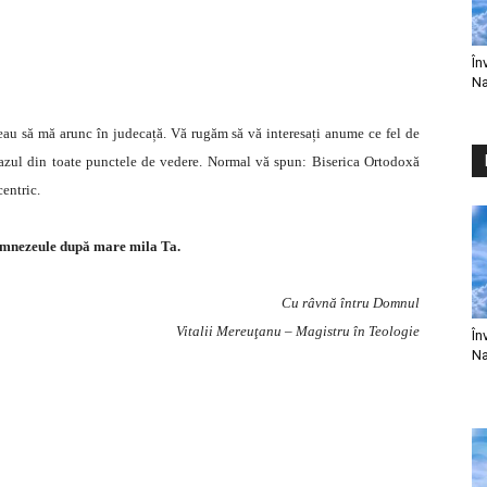
În
Na
au să mă arunc în judecață. Vă rugăm să vă interesați anume ce fel de
cazul din toate punctele de vedere. Normal vă spun: Biserica Ortodoxă
centric.
umnezeule după mare mila Ta.
Cu râvnă întru Domnul
Vitalii Mereuţanu – Magistru în Teologie
În
Na