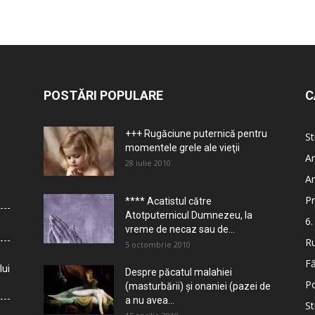
POSTĂRI POPULARE
C
+++ Rugăciune puternică pentru
St
momentele grele ale vieţii
Ar
28 iulie 2010
Ar
Pr
**** Acatistul către
Atotputernicul Dumnezeu, la
6.
vreme de necaz sau de...
Ru
5 octombrie 2010
Fă
lui
Despre păcatul malahiei
Po
(masturbării) şi onaniei (pazei de
a nu avea...
St