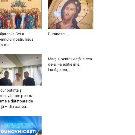
ălțarea la Cer a
Dumnezeu…
mnului nostru Iisus
istos
Marșul pentru viață la cea
de-a II-a ediție în s.
Lucășeuca,...
cunoștință și
necuvântare pentru
mele dătătoare de
ață – din partea...