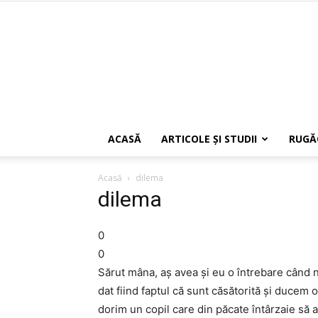
ACASĂ
ARTICOLE ŞI STUDII
RUGĂ
Acasă
dilema
dilema
0
0
Sărut mâna, aş avea şi eu o întrebare când 
dat fiind faptul că sunt căsătorită şi ducem
dorim un copil care din păcate întârzaie să 