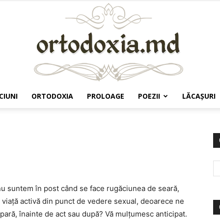
CIUNI
ORTODOXIA
PROLOAGE
POEZII
LĂCAŞURI
Ortodoxia.md
nu suntem în post când se face rugăciunea de seară,
 o viaţă activă din punct de vedere sexual, deoarece ne
apară, înainte de act sau după? Vă mulţumesc anticipat.