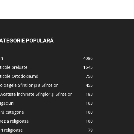
ATEGORIE POPULARĂ
iri
4086
ticole preluate
1645
ticole Ortodoxia.md
750
oloagele Sfinților și a Sfintelor
455
 Acatiste închinate Sfinților și Sfintelor
183
găciuni
163
ră categorie
160
ezia religioasă
160
iri religioase
79