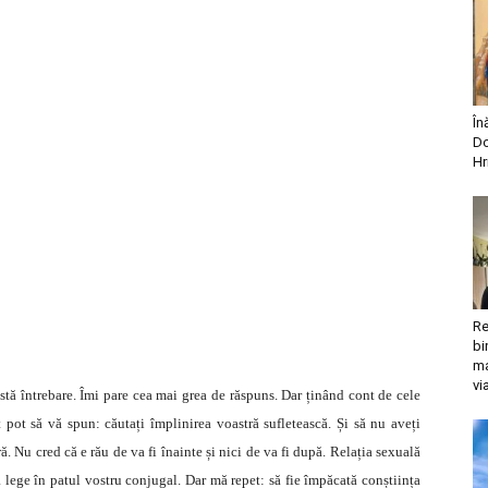
În
Do
Hr
Re
bi
ma
vi
tă întrebare. Îmi pare cea mai grea de răspuns. Dar ținând cont de cele
pot să vă spun: căutați împlinirea voastră sufletească. Și să nu aveți
ă. Nu cred că e rău de va fi înainte și nici de va fi după. Relația sexuală
ă lege în patul vostru conjugal. Dar mă repet: să fie împăcată conștiința