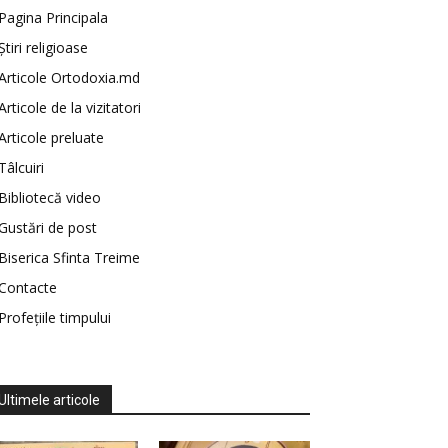
Pagina Principala
Știri religioase
Articole Ortodoxia.md
Articole de la vizitatori
Articole preluate
Tâlcuiri
Bibliotecă video
Gustări de post
Biserica Sfinta Treime
Contacte
Profețiile timpului
Ultimele articole