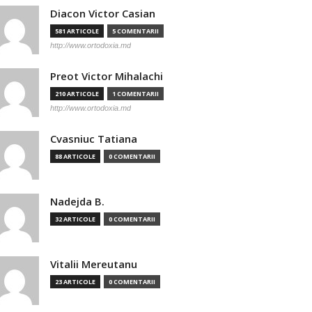
Diacon Victor Casian
581 ARTICOLE
5 COMENTARII
http://www.ortodoxia.md
Preot Victor Mihalachi
210 ARTICOLE
1 COMENTARII
http://www.ortodoxia.md
Cvasniuc Tatiana
88 ARTICOLE
0 COMENTARII
Nadejda B.
32 ARTICOLE
0 COMENTARII
Vitalii Mereutanu
23 ARTICOLE
0 COMENTARII