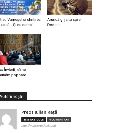
heu Vameșul și sfințirea
Aruncă grija ta spre
 casă… Și nu numai!
Domnul…
ua Învierii, să ne
minăm popoare…
Autorii noștri
Preot Iulian Raţă
3878 ARTICOLE
6 COMENTARII
http://www.ortodoxia.md