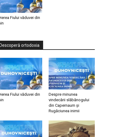
vierea Fiului văduvei din
in
Descoperă ortodoxia
vierea Fiului văduvei din
Despre minunea
in
vindecării slăbănogului
din Capernaum și
Rugăciunea inimii