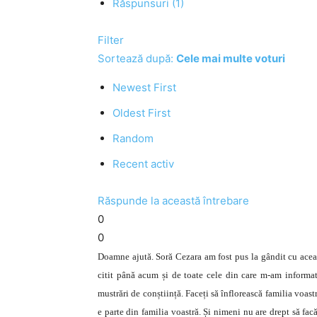
Răspunsuri (1)
Filter
Sortează după:
Cele mai multe voturi
Newest First
Oldest First
Random
Recent activ
Răspunde la această întrebare
0
0
Doamne ajută. Soră Cezara am fost pus la gândit cu aceas
citit până acum și de toate cele din care m-am informat 
mustrări de conștiință. Faceți să înflorească familia voastr
e parte din familia voastră. Și nimeni nu are drept să fac