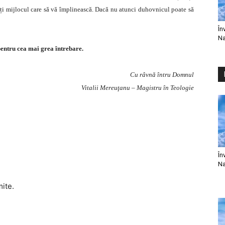
tați mijlocul care să vă împlinească. Dacă nu atunci duhovnicul poate să
În
Na
ntru cea mai grea întrebare.
Cu râvnă întru Domnul
Vitalii Mereuţanu – Magistru în Teologie
În
Na
mite.