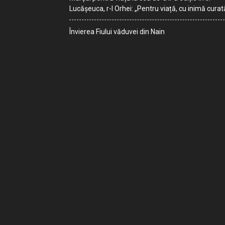
Lucășeuca, r-l Orhei: „Pentru viață, cu inimă curat
Învierea Fiului văduvei din Nain