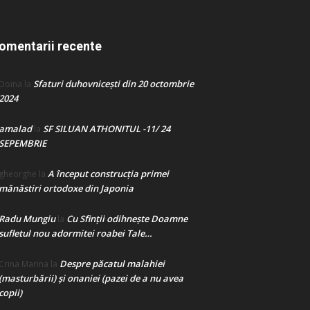
omentarii recente
Sfaturi duhovnicești din 20 octombrie
Doina
la
2024
amalad
SF SILUAN ATHONITUL -11/ 24
la
SEPEMBRIE
A început construcţia primei
gheorghe
la
mănăstiri ortodoxe din Japonia
Radu Mungiu
Cu Sfinții odihnește Doamne
la
sufletul nou adormitei roabei Tale…
Despre păcatul malahiei
Crina Marina
la
(masturbării) şi onaniei (pazei de a nu avea
copii)