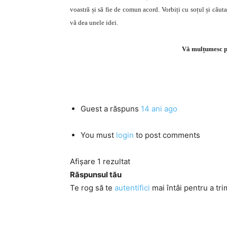
voastră și să fie de comun acord. Vorbiți cu soțul și cău
vă dea unele idei.
Vă mulțumesc pe
Guest
a răspuns
14 ani ago
You must
login
to post comments
Afișare 1 rezultat
Răspunsul tău
Te rog să te
autentifici
mai întâi pentru a tri