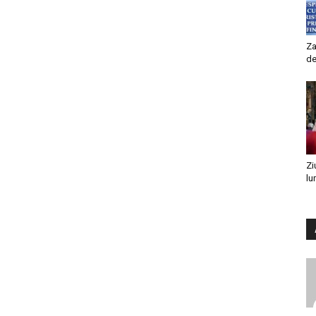
Za
de
Zi
lu