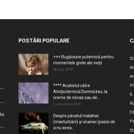
POSTĂRI POPULARE
C
+++ Rugăciune puternică pentru
St
momentele grele ale vieţii
Ar
28 iulie 2010
Ar
Pr
**** Acatistul către
Atotputernicul Dumnezeu, la
6.
vreme de necaz sau de...
Ru
5 octombrie 2010
Fă
lui
Despre păcatul malahiei
Po
(masturbării) şi onaniei (pazei de
a nu avea...
St