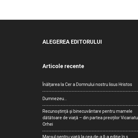
ALEGEREA EDITORULUI
Articole recente
Înălțarea la Cer a Domnului nostru Iisus Hristos
Dumnezeu…
Recunoștință și binecuvântare pentru mamele
dătătoare de viață – din partea preoților Vicariatu
Orhei
Marșul pentru viață la cea de-a II-a ediție în s.