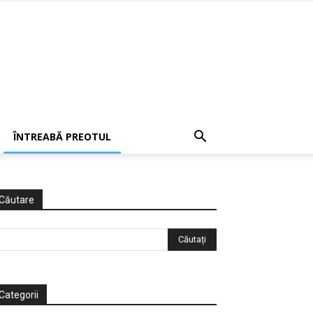
ÎNTREABĂ PREOTUL
Căutare
Categorii