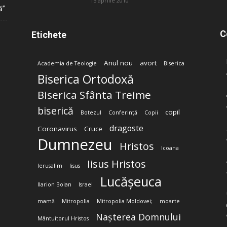
15 aprilie 2010
ă”
C
Etichete
Anul nou
avort
Academia de Teologie
Biserica
Biserica Ortodoxă
Biserica Sfânta Treime
biserică
copil
Botezul
Conferință
Copii
dragoste
Coronavirus
Cruce
Dumnezeu
Hristos
Icoana
Iisus Hristos
Ierusalim
Iisus
Lucășeuca
Ilarion Boian
Israel
mamă
Mitropolia
Mitropolia Moldovei;
moarte
Nașterea Domnului
Mântuitorul Hristos