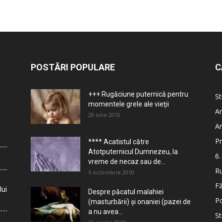
POSTĂRI POPULARE
C
+++ Rugăciune puternică pentru
St
momentele grele ale vieţii
Ar
28 iulie 2010
Ar
Pr
**** Acatistul către
Atotputernicul Dumnezeu, la
6.
vreme de necaz sau de...
Ru
5 octombrie 2010
Fă
lui
Despre păcatul malahiei
Po
(masturbării) şi onaniei (pazei de
a nu avea...
St