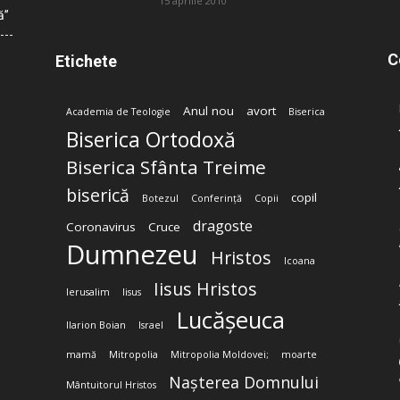
15 aprilie 2010
ă”
C
Etichete
Anul nou
avort
Academia de Teologie
Biserica
Biserica Ortodoxă
Biserica Sfânta Treime
biserică
copil
Botezul
Conferință
Copii
dragoste
Coronavirus
Cruce
Dumnezeu
Hristos
Icoana
Iisus Hristos
Ierusalim
Iisus
Lucășeuca
Ilarion Boian
Israel
mamă
Mitropolia
Mitropolia Moldovei;
moarte
Nașterea Domnului
Mântuitorul Hristos