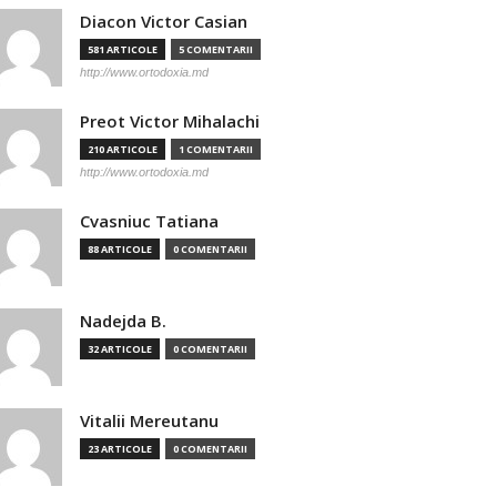
Diacon Victor Casian
581 ARTICOLE
5 COMENTARII
http://www.ortodoxia.md
Preot Victor Mihalachi
210 ARTICOLE
1 COMENTARII
http://www.ortodoxia.md
Cvasniuc Tatiana
88 ARTICOLE
0 COMENTARII
Nadejda B.
32 ARTICOLE
0 COMENTARII
Vitalii Mereutanu
23 ARTICOLE
0 COMENTARII