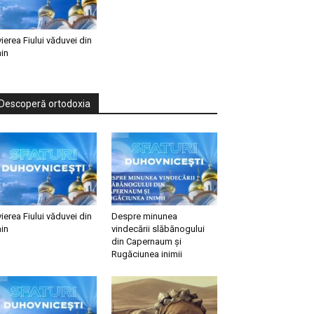
vierea Fiului văduvei din
in
Descoperă ortodoxia
vierea Fiului văduvei din
Despre minunea
in
vindecării slăbănogului
din Capernaum și
Rugăciunea inimii