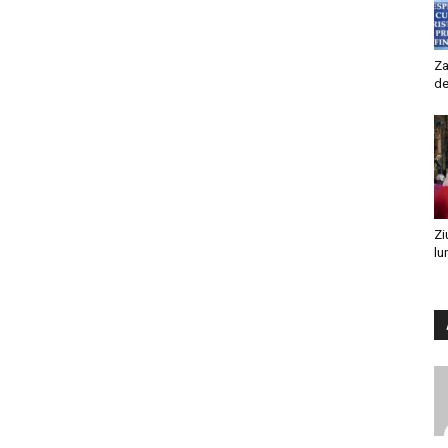
Za
de
Zi
lu