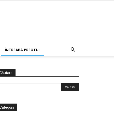
ÎNTREABĂ PREOTUL
Căutare
Categorii