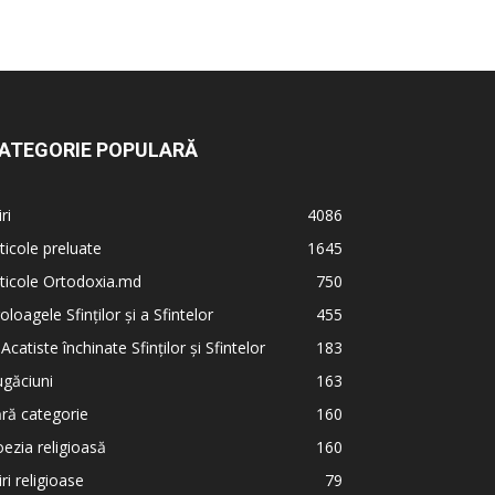
ATEGORIE POPULARĂ
iri
4086
ticole preluate
1645
ticole Ortodoxia.md
750
oloagele Sfinților și a Sfintelor
455
 Acatiste închinate Sfinților și Sfintelor
183
găciuni
163
ră categorie
160
ezia religioasă
160
iri religioase
79