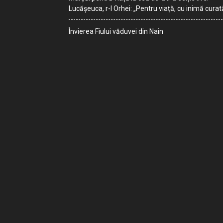
Lucășeuca, r-l Orhei: „Pentru viață, cu inimă curat
Învierea Fiului văduvei din Nain