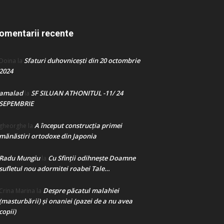
omentarii recente
Sfaturi duhovnicești din 20 octombrie
Doina
la
2024
amalad
SF SILUAN ATHONITUL -11/ 24
la
SEPEMBRIE
A început construcţia primei
gheorghe
la
mănăstiri ortodoxe din Japonia
Radu Mungiu
Cu Sfinții odihnește Doamne
la
sufletul nou adormitei roabei Tale…
Despre păcatul malahiei
Crina Marina
la
(masturbării) şi onaniei (pazei de a nu avea
copii)