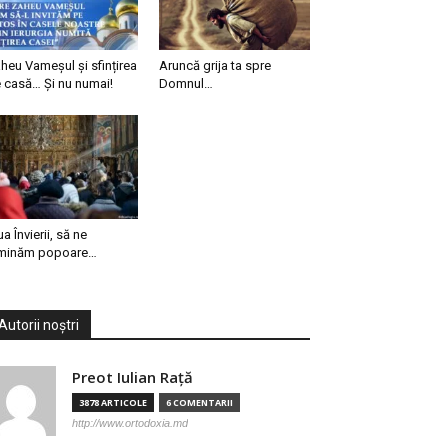
heu Vameșul și sfințirea
Aruncă grija ta spre
 casă… Și nu numai!
Domnul…
ua Învierii, să ne
minăm popoare…
Autorii noștri
Preot Iulian Raţă
3878 ARTICOLE
6 COMENTARII
http://www.ortodoxia.md