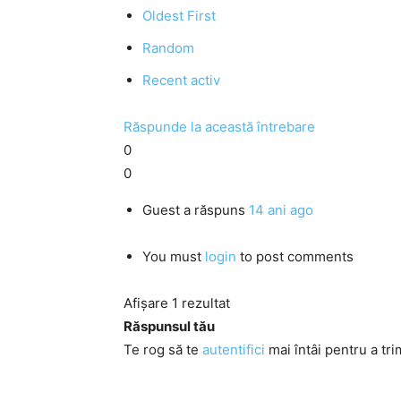
Oldest First
Random
Recent activ
Răspunde la această întrebare
0
0
Guest
a răspuns
14 ani ago
You must
login
to post comments
Afișare 1 rezultat
Răspunsul tău
Te rog să te
autentifici
mai întâi pentru a tri