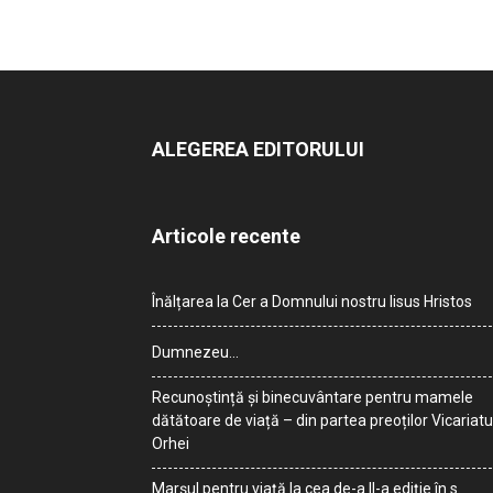
ALEGEREA EDITORULUI
Articole recente
Înălțarea la Cer a Domnului nostru Iisus Hristos
Dumnezeu…
Recunoștință și binecuvântare pentru mamele
dătătoare de viață – din partea preoților Vicariatu
Orhei
Marșul pentru viață la cea de-a II-a ediție în s.