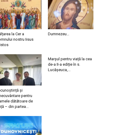
ălțarea la Cer a
Dumnezeu…
mnului nostru Iisus
istos
Marșul pentru viață la cea
de-a II-a ediție în s.
Lucășeuca,...
cunoștință și
necuvântare pentru
mele dătătoare de
ață – din partea...