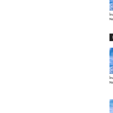
În
Na
În
Na