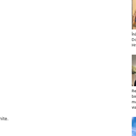
În
Do
Hr
Re
bi
ma
vi
mite.