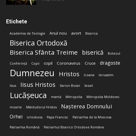
Etichete
Anul nou
avort
Academia de Teologie
Biserica
Biserica Ortodoxă
Biserica Sfânta Treime
biserică
Botezul
dragoste
copil
Coronavirus
Cruce
Conferință
Copii
Dumnezeu
Hristos
Icoana
Ierusalim
Iisus Hristos
Iisus
Ilarion Boian
Israel
Lucășeuca
mamă
Mitropolia
Mitropolia Moldovei;
Nașterea Domnului
moarte
Mântuitorul Hristos
Orhei
ortodoxia
Papa Francisc
Patriarhia de la Moscova
Patriarhia Română
Patriarhul Bisericii Ortodoxe Române