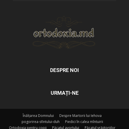
DESPRE NOI
URMAȚI-NE
Înălțarea Domnului
Despre Martorii lui Iehova
pogorirea-sfintului-duh
Piedici în calea mîntuirii
Ortodoxia pentru copii
Păcatul avortului
Păcatul vrăjitoriilor