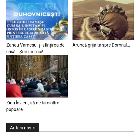
Zaheu Vameșul și sfințirea de
Aruncă grija ta spre Domnul…
casă… Și nu numai!
Ziua Învierii, să ne luminăm
popoare…
Autorii noștri