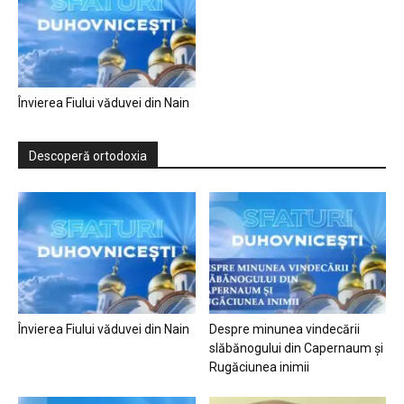
Învierea Fiului văduvei din Nain
Descoperă ortodoxia
Învierea Fiului văduvei din Nain
Despre minunea vindecării
slăbănogului din Capernaum și
Rugăciunea inimii