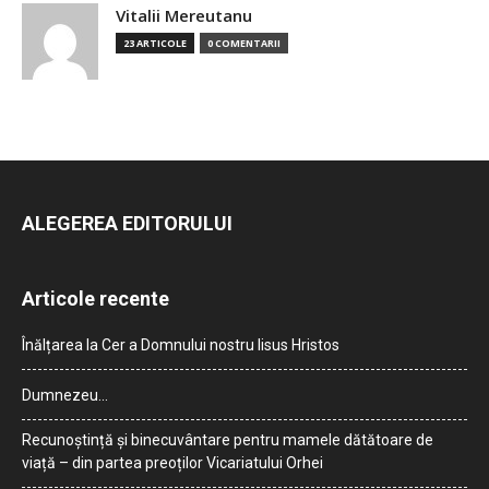
Vitalii Mereutanu
23 ARTICOLE
0 COMENTARII
ALEGEREA EDITORULUI
Articole recente
Înălțarea la Cer a Domnului nostru Iisus Hristos
Dumnezeu…
Recunoștință și binecuvântare pentru mamele dătătoare de
viață – din partea preoților Vicariatului Orhei