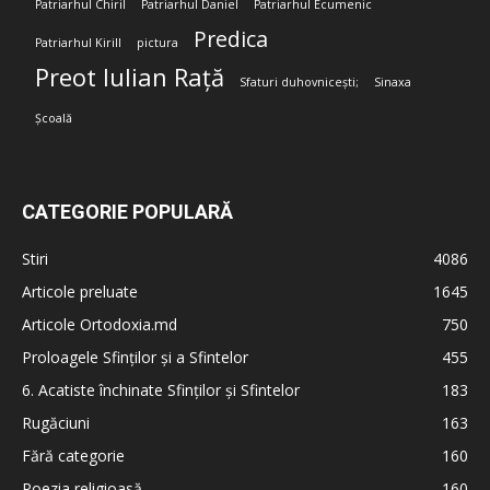
Patriarhul Chiril
Patriarhul Daniel
Patriarhul Ecumenic
Predica
Patriarhul Kirill
pictura
Preot Iulian Rață
Sfaturi duhovnicești;
Sinaxa
Școală
CATEGORIE POPULARĂ
Stiri
4086
Articole preluate
1645
Articole Ortodoxia.md
750
Proloagele Sfinților și a Sfintelor
455
6. Acatiste închinate Sfinților și Sfintelor
183
Rugăciuni
163
Fără categorie
160
Poezia religioasă
160