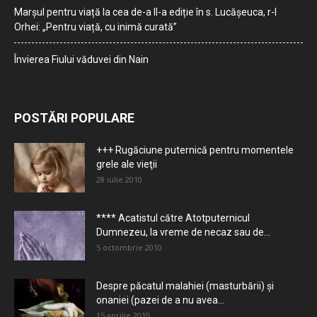
Marșul pentru viață la cea de-a II-a ediție în s. Lucășeuca, r-l
Orhei: „Pentru viață, cu inimă curată”
Învierea Fiului văduvei din Nain
POSTĂRI POPULARE
+++ Rugăciune puternică pentru momentele
grele ale vieţii
28 iulie 2010
**** Acatistul către Atotputernicul
Dumnezeu, la vreme de necaz sau de...
5 octombrie 2010
Despre păcatul malahiei (masturbării) şi
onaniei (pazei de a nu avea...
15 aprilie 2010