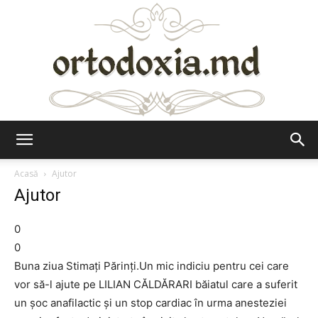
Ortodoxia.md
Acasă
Ajutor
Ajutor
0
0
Buna ziua Stimați Părinți.Un mic indiciu pentru cei care
vor să-l ajute pe LILIAN CĂLDĂRARI băiatul care a suferit
un şoc anafilactic şi un stop cardiac în urma anesteziei