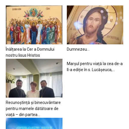
Înălțarea la Cer a Domnului
Dumnezeu…
nostru Iisus Hristos
Marșul pentru viață la cea de-a
II-a ediție în s. Lucășeuca,...
Recunoștință și binecuvântare
pentru mamele dătătoare de
viață – din partea...