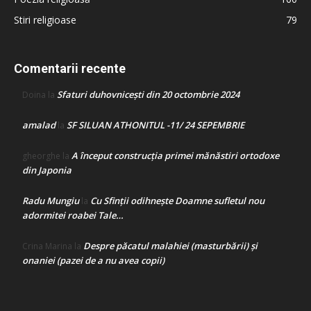
Stiri religioase
79
Comentarii recente
Sfaturi duhovnicești din 20 octombrie 2024
Doina
la
amalad
SF SILUAN ATHONITUL -11/ 24 SEPEMBRIE
la
A început construcţia primei mănăstiri ortodoxe
gheorghe
la
din Japonia
Radu Mungiu
Cu Sfinții odihnește Doamne sufletul nou
la
adormitei roabei Tale…
Despre păcatul malahiei (masturbării) şi
Crina Marina
la
onaniei (pazei de a nu avea copii)