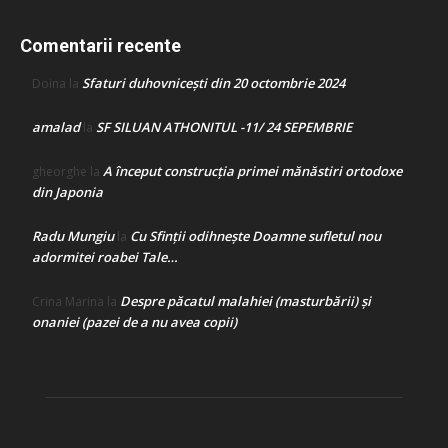
Comentarii recente
Sfaturi duhovnicești din 20 octombrie 2024
Doina
la
amalad
SF SILUAN ATHONITUL -11/ 24 SEPEMBRIE
la
A început construcţia primei mănăstiri ortodoxe
gheorghe
la
din Japonia
Radu Mungiu
Cu Sfinții odihnește Doamne sufletul nou
la
adormitei roabei Tale…
Despre păcatul malahiei (masturbării) şi
Crina Marina
la
onaniei (pazei de a nu avea copii)