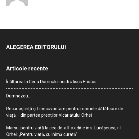
ALEGEREA EDITORULUI
Articole recente
Înălțarea la Cer a Domnului nostru Iisus Hristos
Dumnezeu…
Recunoștință și binecuvântare pentru mamele dătătoare de
viață – din partea preoților Vicariatului Orhei
Marșul pentru viață la cea de-a II-a ediție în s. Lucășeuca, r-l
Orhei: „Pentru viață, cu inimă curată”