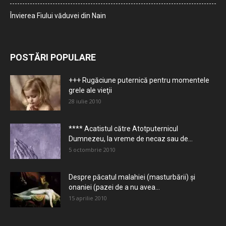
Învierea Fiului văduvei din Nain
POSTĂRI POPULARE
+++ Rugăciune puternică pentru momentele
grele ale vieţii
28 iulie 2010
**** Acatistul către Atotputernicul
Dumnezeu, la vreme de necaz sau de...
5 octombrie 2010
Despre păcatul malahiei (masturbării) şi
onaniei (pazei de a nu avea...
15 aprilie 2010