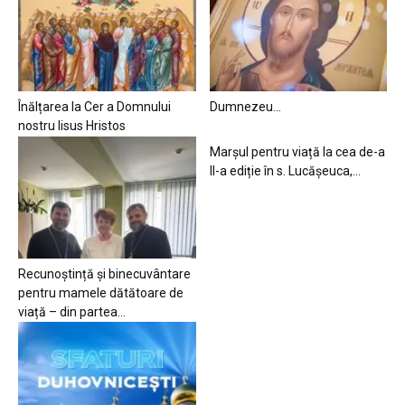
Înălțarea la Cer a Domnului
Dumnezeu…
nostru Iisus Hristos
Marșul pentru viață la cea de-a
II-a ediție în s. Lucășeuca,...
Recunoștință și binecuvântare
pentru mamele dătătoare de
viață – din partea...