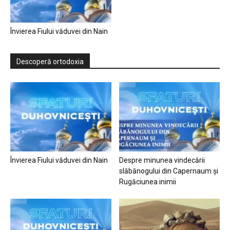
Învierea Fiului văduvei din Nain
Descoperă ortodoxia
Învierea Fiului văduvei din Nain
Despre minunea vindecării
slăbănogului din Capernaum și
Rugăciunea inimii