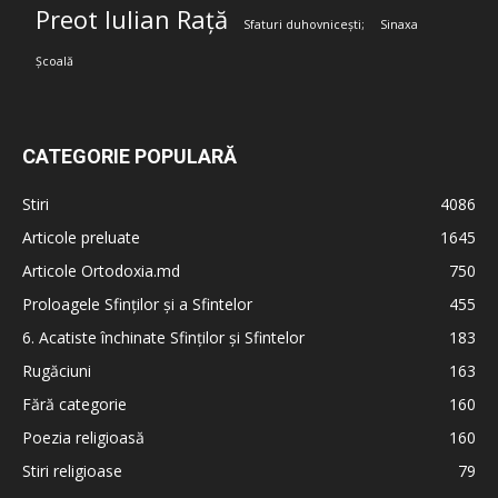
Preot Iulian Rață
Sfaturi duhovnicești;
Sinaxa
Școală
CATEGORIE POPULARĂ
Stiri
4086
Articole preluate
1645
Articole Ortodoxia.md
750
Proloagele Sfinților și a Sfintelor
455
6. Acatiste închinate Sfinților și Sfintelor
183
Rugăciuni
163
Fără categorie
160
Poezia religioasă
160
Stiri religioase
79