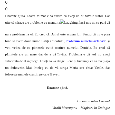
0
0
Doamne ajută. Foarte frumos e să auzim că aveți un duhovnic stabil. Dar
uite că săracu are probleme cu memoria
. Însă mie mi se pară că
nu e problema la el. Eu cred că Duhul este asupra lui. Pentru că nu e prea
bine să avem două nume. Citiți articolul: „
Problema numelui ortodox
” și
veți vedea de ce părintele evită rostirea numelui Daniela. Eu cred că
părintele are un mare dar de a vă învăța. Problema e că voi nu aveți
suficienta de al înțelege. Lăsați să vă strige Elena și bucurați-vă că aveți așa
un duhovnic. Mai înțeleg eu de vă striga Maria sau chiar Vasile, dar
folosește numele creștin pe care îl aveți.
Doamne ajută.
Cu râvnă întru Domnul
Vitalii Mereuţanu – Magistru în Teologie