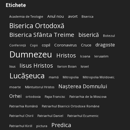
Etichete
Anul nou
avort
Academia de Teologie
Biserica
Biserica Ortodoxă
Biserica Sfânta Treime
biserică
Botezul
dragoste
copil
Coronavirus
Cruce
Conferință
Copii
Dumnezeu
Hristos
Icoana
Ierusalim
Iisus Hristos
Iisus
Ilarion Boian
Israel
Lucășeuca
mamă
Mitropolia
Mitropolia Moldovei;
Nașterea Domnului
moarte
Mântuitorul Hristos
Orhei
ortodoxia
Papa Francisc
Patriarhia de la Moscova
Patriarhia Română
Patriarhul Bisericii Ortodoxe Române
Patriarhul Chiril
Patriarhul Daniel
Patriarhul Ecumenic
Predica
Patriarhul Kirill
pictura