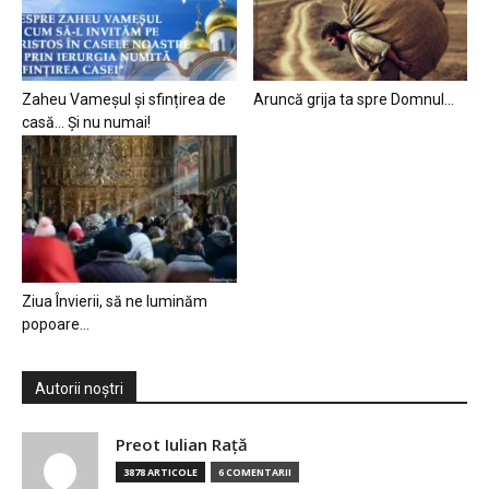
Zaheu Vameșul și sfințirea de
Aruncă grija ta spre Domnul…
casă… Și nu numai!
Ziua Învierii, să ne luminăm
popoare…
Autorii noștri
Preot Iulian Raţă
3878 ARTICOLE
6 COMENTARII