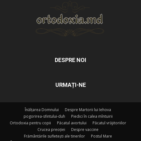
DESPRE NOI
URMAȚI-NE
Înălțarea Domnului
Despre Martorii lui Iehova
pogorirea-sfintului-duh
Piedici în calea mîntuirii
Ortodoxia pentru copii
Păcatul avortului
Păcatul vrăjitoriilor
Crucea preoției
Despre vaccine
Frământările sufletești ale tinerilor
Postul Mare