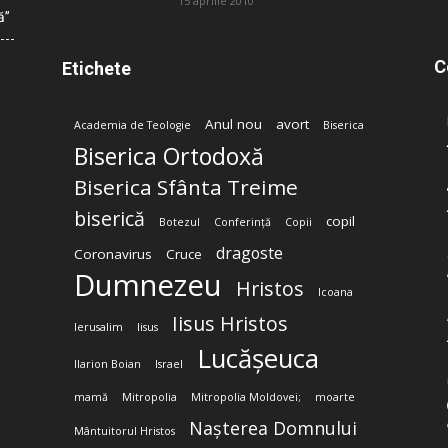
15 aprilie 2010
ă”
C
Etichete
Anul nou
avort
Academia de Teologie
Biserica
Biserica Ortodoxă
Biserica Sfânta Treime
biserică
copil
Botezul
Conferință
Copii
dragoste
Coronavirus
Cruce
Dumnezeu
Hristos
Icoana
Iisus Hristos
Ierusalim
Iisus
Lucășeuca
Ilarion Boian
Israel
mamă
Mitropolia
Mitropolia Moldovei;
moarte
Nașterea Domnului
Mântuitorul Hristos