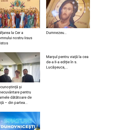
ălțarea la Cer a
Dumnezeu…
mnului nostru Iisus
istos
Marșul pentru viață la cea
de-a II-a ediție în s.
Lucășeuca,...
cunoștință și
necuvântare pentru
mele dătătoare de
ață – din partea...