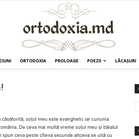
CIUNI
ORTODOXIA
PROLOAGE
POEZII
LĂCAŞURI
Ortodoxia.md
!
ă căsătorită, soțul meu este evanghelic iar cununia
n România. De ceva mai multă vreme soțul meu și băiatul
i spun ceva peste cîteva secunde altceva se uită cu