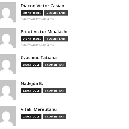
Diacon Victor Casian
581 ARTICOLE
5 COMENTARII
http://www.ortodoxia.md
Preot Victor Mihalachi
210 ARTICOLE
1 COMENTARII
http://www.ortodoxia.md
Cvasniuc Tatiana
88 ARTICOLE
0 COMENTARII
Nadejda B.
32 ARTICOLE
0 COMENTARII
Vitalii Mereutanu
23 ARTICOLE
0 COMENTARII