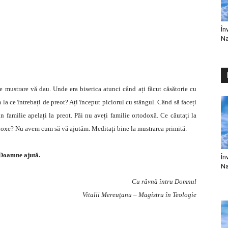
În
Na
 mustrare vă dau. Unde era biserica atunci când ați făcut căsătorie cu
la ce întrebați de preot? Ați început piciorul cu stângul. Când să faceți
din familie apelați la preot. Păi nu aveți familie ortodoxă. Ce căutați la
odoxe? Nu avem cum să vă ajutăm. Meditați bine la mustrarea primită.
Doamne ajută.
În
Na
Cu râvnă întru Domnul
Vitalii Mereuţanu – Magistru în Teologie