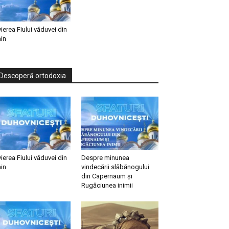
vierea Fiului văduvei din
in
Descoperă ortodoxia
vierea Fiului văduvei din
Despre minunea
in
vindecării slăbănogului
din Capernaum și
Rugăciunea inimii