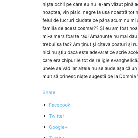
niște ochii pe care eu nu le-am văzut pină a
noaptea, vin pisici negre la ușa noastră tot 
felul de lucruri ciudate ce până acum nu mi 
familia de acest coșmar?? Și eu am fost noap
mi-a mers foarte rău! Amănunte nu mai dau p
trebui să fac? Am ținut și cîteva posturi și
nici nu știu dacă este adevărat ce scrie aco
care era chipurile tot de religie evanghelică
unele se văd iar altele nu se aude așa că un
mult să prinesc niște sugestii de la Domnia 
Share
Facebook
Twitter
Google+