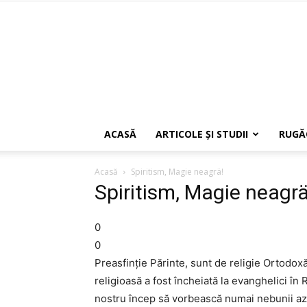
ACASĂ
ARTICOLE ŞI STUDII
RUGĂ
Acasă
Spiritism, Magie neagrä!
Spiritism, Magie neagrä
0
0
Preasfinție Părinte, sunt de religie Ortodox
religioasă a fost încheiată la evanghelici î
nostru încep să vorbească numai nebunii az