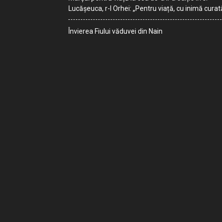
Lucășeuca, r-l Orhei: „Pentru viață, cu inimă curat
Învierea Fiului văduvei din Nain