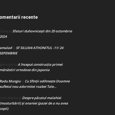
omentarii recente
Sfaturi duhovnicești din 20 octombrie
Doina
la
2024
amalad
SF SILUAN ATHONITUL -11/ 24
la
SEPEMBRIE
A început construcţia primei
gheorghe
la
mănăstiri ortodoxe din Japonia
Radu Mungiu
Cu Sfinții odihnește Doamne
la
sufletul nou adormitei roabei Tale…
Despre păcatul malahiei
Crina Marina
la
(masturbării) şi onaniei (pazei de a nu avea
copii)