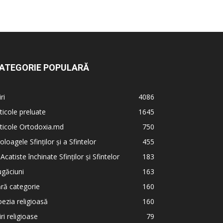
ATEGORIE POPULARĂ
iri
4086
ticole preluate
1645
ticole Ortodoxia.md
750
oloagele Sfinților și a Sfintelor
455
 Acatiste închinate Sfinților și Sfintelor
183
găciuni
163
ră categorie
160
ezia religioasă
160
iri religioase
79