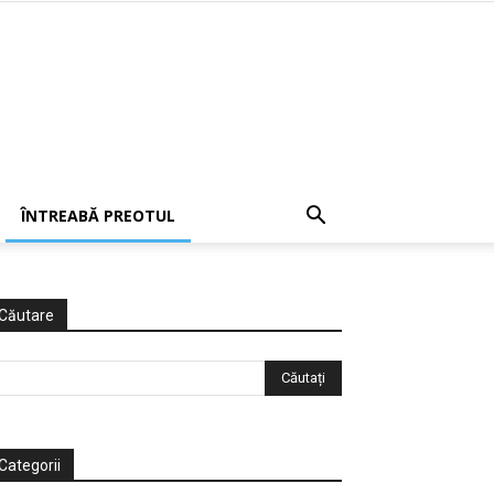
ÎNTREABĂ PREOTUL
Căutare
Categorii