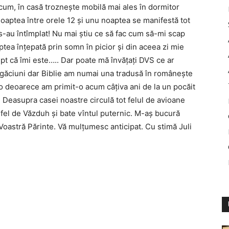
cum, în casă troznește mobilă mai ales în dormitor
noaptea între orele 12 și unu noaptea se manifestă tot
s-au întîmplat! Nu mai știu ce să fac cum să-mi scap
tea înțepată prin somn în picior și din aceea zi mie
t că îmi este….. Dar poate mă învățați DVS ce ar
 rugăciuni dar Biblie am numai una tradusă în românește
lo deoarece am primit-o acum câțiva ani de la un pocăit
. Deasupra casei noastre circulă tot felul de avioane
 fel de Văzduh și bate vîntul puternic. M-aș bucură
Voastră Părinte. Vă mulțumesc anticipat. Cu stimă Juli