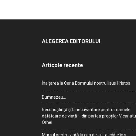
ALEGEREA EDITORULUI
Articole recente
Înălțarea la Cer a Domnului nostru Iisus Hristos
Dumnezeu…
Recunoștință și binecuvântare pentru mamele
dătătoare de viață – din partea preoților Vicariatu
Orhei
Marșul pentru viață la cea de-a II-a ediție în s.