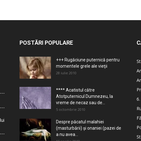
POSTĂRI POPULARE
C
+++ Rugăciune puternică pentru
St
momentele grele ale vieţii
Ar
28 iulie 2010
Ar
Pr
**** Acatistul către
Atotputernicul Dumnezeu, la
6.
vreme de necaz sau de...
Ru
5 octombrie 2010
Fă
lui
Despre păcatul malahiei
Po
(masturbării) şi onaniei (pazei de
a nu avea...
St