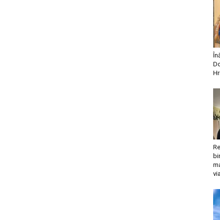
În
Do
Hr
Re
bi
ma
vi