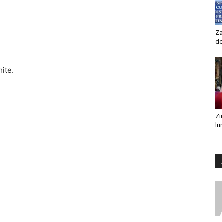
Za
de
mite.
Zi
lu