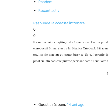
Random
Recent activ
Răspunde la această întrebare
0
0
Nu îmi permite conștiința să vă spun ceva. Dar un pic de
eterodocși? Și mai ales nu în Biserica Ortodoxă. Păi acum 
totul să fie bine nu ați căutat biserica. Să cu lucrurile 
preot cu întrebări care privesc persoane care nu sunt ort
Guest
a răspuns
14 ani ago