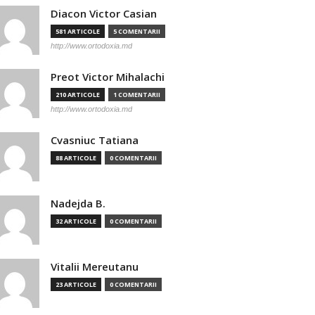
Diacon Victor Casian
581 ARTICOLE
5 COMENTARII
http://www.ortodoxia.md
Preot Victor Mihalachi
210 ARTICOLE
1 COMENTARII
http://www.ortodoxia.md
Cvasniuc Tatiana
88 ARTICOLE
0 COMENTARII
Nadejda B.
32 ARTICOLE
0 COMENTARII
Vitalii Mereutanu
23 ARTICOLE
0 COMENTARII