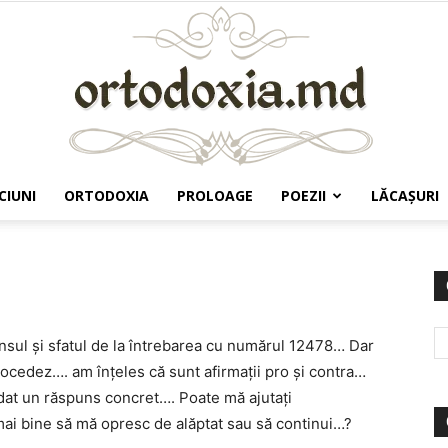
CIUNI
ORTODOXIA
PROLOAGE
POEZII
LĂCAŞURI
Ortodoxia.md
sul și sfatul de la întrebarea cu numărul 12478… Dar
rocedez…. am înțeles că sunt afirmații pro și contra…
 dat un răspuns concret…. Poate mă ajutați
i bine să mă opresc de alăptat sau să continui…?