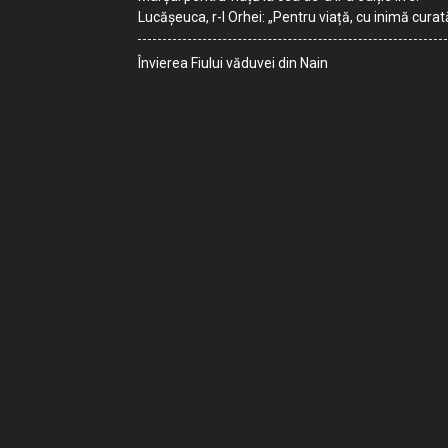
Lucășeuca, r-l Orhei: „Pentru viață, cu inimă curat
Învierea Fiului văduvei din Nain