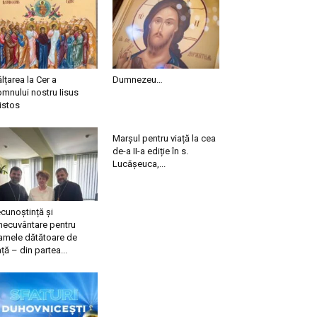
ălțarea la Cer a
Dumnezeu…
mnului nostru Iisus
istos
Marșul pentru viață la cea
de-a II-a ediție în s.
Lucășeuca,...
cunoștință și
necuvântare pentru
mele dătătoare de
ață – din partea...