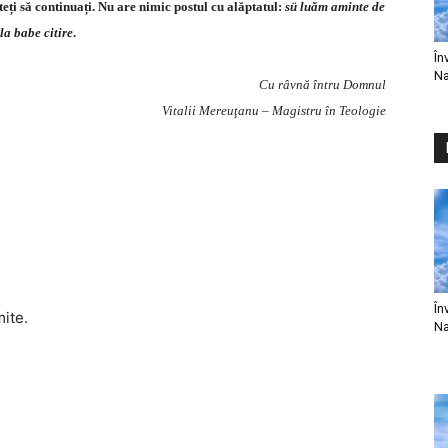
teți să continuați. Nu are nimic postul cu alăptatul:
sü luăm aminte de
la babe citire
.
În
Na
Cu râvnă întru Domnul
Vitalii Mereuţanu – Magistru în Teologie
În
mite.
Na