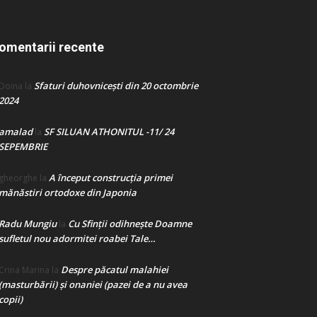
omentarii recente
Sfaturi duhovnicești din 20 octombrie
Doina
la
2024
amalad
SF SILUAN ATHONITUL -11/ 24
la
SEPEMBRIE
A început construcţia primei
gheorghe
la
mănăstiri ortodoxe din Japonia
Radu Mungiu
Cu Sfinții odihnește Doamne
la
sufletul nou adormitei roabei Tale…
Despre păcatul malahiei
Crina Marina
la
(masturbării) şi onaniei (pazei de a nu avea
copii)