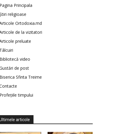
Pagina Principala
Știri religioase
Articole Ortodoxia.md
Articole de la vizitatori
Articole preluate
Tâlcuiri
Bibliotecă video
Gustări de post
Biserica Sfinta Treime
Contacte
Profețiile timpului
Ultimele articole