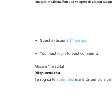
Am spus: e băbism. Puteți să vă opriți de alăptat sau pu
Guest
a răspuns
14 ani ago
You must
login
to post comments
Afișare 1 rezultat
Răspunsul tău
Te rog să te
autentifici
mai întâi pentru a tri