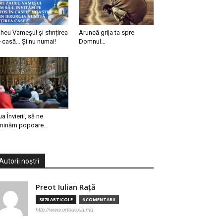
heu Vameșul și sfințirea
Aruncă grija ta spre
 casă… Și nu numai!
Domnul…
ua Învierii, să ne
minăm popoare…
Autorii noștri
Preot Iulian Raţă
3878 ARTICOLE
6 COMENTARII
http://www.ortodoxia.md