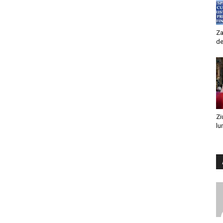
Za
de
Zi
lu