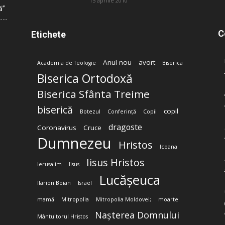
15 aprilie 2010
ă”
C
Etichete
Anul nou
avort
Academia de Teologie
Biserica
Biserica Ortodoxă
Biserica Sfânta Treime
biserică
copil
Botezul
Conferință
Copii
dragoste
Coronavirus
Cruce
Dumnezeu
Hristos
Icoana
Iisus Hristos
Ierusalim
Iisus
Lucășeuca
Ilarion Boian
Israel
mamă
Mitropolia
Mitropolia Moldovei;
moarte
Nașterea Domnului
Mântuitorul Hristos