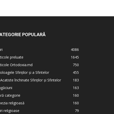
ATEGORIE POPULARĂ
iri
4086
ticole preluate
1645
ticole Ortodoxia.md
750
oloagele Sfinților și a Sfintelor
455
 Acatiste închinate Sfinților și Sfintelor
183
găciuni
163
ră categorie
160
ezia religioasă
160
iri religioase
79