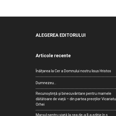
ALEGEREA EDITORULUI
Articole recente
Înălțarea la Cer a Domnului nostru Iisus Hristos
Dumnezeu…
Recunoștință și binecuvântare pentru mamele
dătătoare de viață – din partea preoților Vicariatu
Orhei
Marșul pentru viață la cea de-a II-a ediție în s.