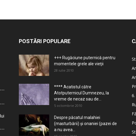
POSTĂRI POPULARE
C
+++ Rugăciune puternică pentru
St
momentele grele ale vieţii
Ar
28 iulie 2010
Ar
Pr
**** Acatistul către
Atotputernicul Dumnezeu, la
6.
vreme de necaz sau de...
Ru
5 octombrie 2010
Fă
lui
Despre păcatul malahiei
Po
(masturbării) şi onaniei (pazei de
a nu avea...
St