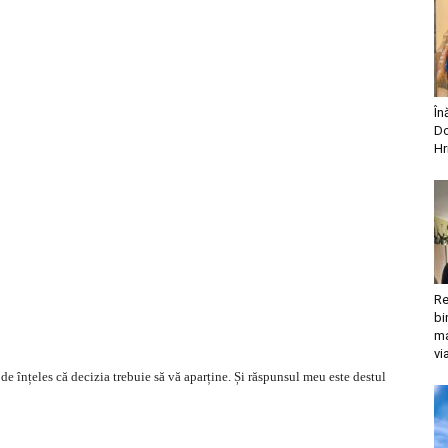
În
Do
Hr
Re
bi
ma
vi
de înțeles că decizia trebuie să vă aparține. Și răspunsul meu este destul