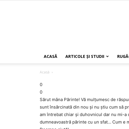
ACASĂ
ARTICOLE ŞI STUDII
RUGĂ
Acasă
0
0
Sărut mâna Părinte! Vă mulțumesc de răspun
sunt însărcinată din nou și nu știu cum să p
am întrebat chiar și duhovnicul dar nu mi-a
dumneavoastră părinte cu un sfat… Cum e ma