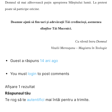
Domnul să mai zăbovească puțin apropierea Sfârșitului lumii. La protest
poate să participe oricine.
Doamne ajută să fim tari și adevărații Tăi credincioși, asemenea
sfinților Tăi Mucenici.
Cu râvnă întru Domnul
Vitalii Mereuţanu – Magistru în Teologie
Guest
a răspuns
14 ani ago
You must
login
to post comments
Afișare 1 rezultat
Răspunsul tău
Te rog să te
autentifici
mai întâi pentru a trimite.