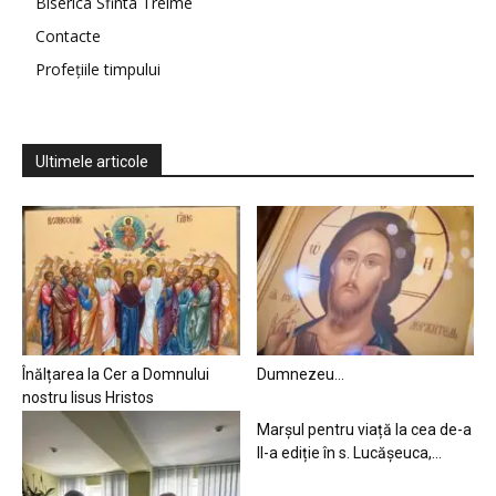
Biserica Sfinta Treime
Contacte
Profețiile timpului
Ultimele articole
Înălțarea la Cer a Domnului
Dumnezeu…
nostru Iisus Hristos
Marșul pentru viață la cea de-a
II-a ediție în s. Lucășeuca,...