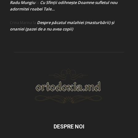
Radu Mungiu
Cu Sfinții odihnește Doamne sufletul nou
la
adormitei roabei Tale…
Despre păcatul malahiei (masturbării) şi
Crina Marina
la
onaniei (pazei de a nu avea copii)
DESPRE NOI