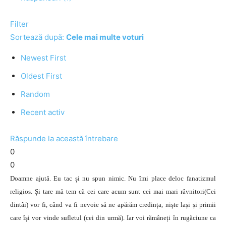
Filter
Sortează după:
Cele mai multe voturi
Newest First
Oldest First
Random
Recent activ
Răspunde la această întrebare
0
0
Doamne ajută. Eu tac și nu spun nimic. Nu îmi place deloc fanatizmul
religios. Și tare mă tem că cei care acum sunt cei mai mari râvnitori(Cei
dintâi) vor fi, când va fi nevoie să ne apărăm credința, niște lași și primii
care își vor vinde sufletul (cei din urmă). Iar voi rămâneți în rugăciune ca