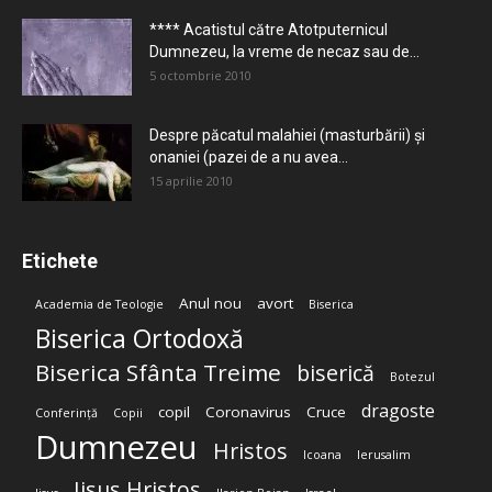
**** Acatistul către Atotputernicul
Dumnezeu, la vreme de necaz sau de...
5 octombrie 2010
Despre păcatul malahiei (masturbării) şi
onaniei (pazei de a nu avea...
15 aprilie 2010
Etichete
Anul nou
avort
Academia de Teologie
Biserica
Biserica Ortodoxă
Biserica Sfânta Treime
biserică
Botezul
dragoste
copil
Coronavirus
Cruce
Conferință
Copii
Dumnezeu
Hristos
Icoana
Ierusalim
Iisus Hristos