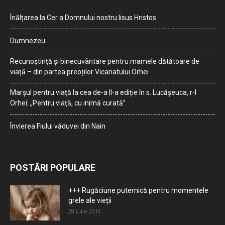
Înălțarea la Cer a Domnului nostru Iisus Hristos
Dumnezeu…
Recunoștință și binecuvântare pentru mamele dătătoare de
viață – din partea preoților Vicariatului Orhei
Marșul pentru viață la cea de-a II-a ediție în s. Lucășeuca, r-l
Orhei: „Pentru viață, cu inimă curată”
Învierea Fiului văduvei din Nain
POSTĂRI POPULARE
+++ Rugăciune puternică pentru momentele
grele ale vieţii
28 iulie 2010