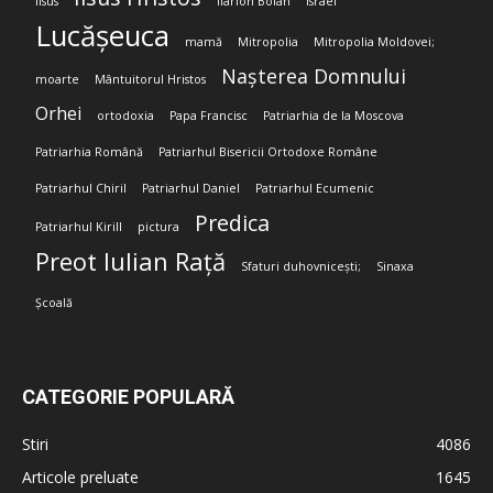
Iisus
Ilarion Boian
Israel
Lucășeuca
mamă
Mitropolia
Mitropolia Moldovei;
Nașterea Domnului
moarte
Mântuitorul Hristos
Orhei
ortodoxia
Papa Francisc
Patriarhia de la Moscova
Patriarhia Română
Patriarhul Bisericii Ortodoxe Române
Patriarhul Chiril
Patriarhul Daniel
Patriarhul Ecumenic
Predica
Patriarhul Kirill
pictura
Preot Iulian Rață
Sfaturi duhovnicești;
Sinaxa
Școală
CATEGORIE POPULARĂ
Stiri
4086
Articole preluate
1645