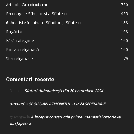
Articole Ortodoxia.md
750
Proloagele Sfinților și a Sfintelor
455
6. Acatiste închinate Sfinților și Sfintelor
183
Rugăciuni
163
Fără categorie
160
Poezia religioasă
160
Stiri religioase
79
Comentarii recente
Sfaturi duhovnicești din 20 octombrie 2024
Doina
la
amalad
SF SILUAN ATHONITUL -11/ 24 SEPEMBRIE
la
A început construcţia primei mănăstiri ortodoxe
gheorghe
la
din Japonia