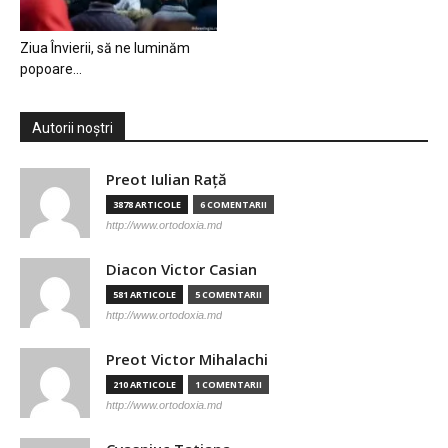
Ziua Învierii, să ne luminăm
popoare…
Autorii noștri
Preot Iulian Raţă
3878 ARTICOLE
6 COMENTARII
http://www.ortodoxia.md
Diacon Victor Casian
581 ARTICOLE
5 COMENTARII
http://www.ortodoxia.md
Preot Victor Mihalachi
210 ARTICOLE
1 COMENTARII
http://www.ortodoxia.md