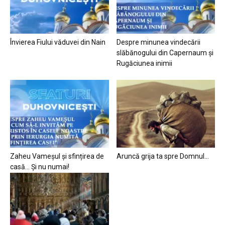
Învierea Fiului văduvei din Nain
Despre minunea vindecării
slăbănogului din Capernaum și
Rugăciunea inimii
Zaheu Vameșul și sfințirea de
Aruncă grija ta spre Domnul…
casă… Și nu numai!