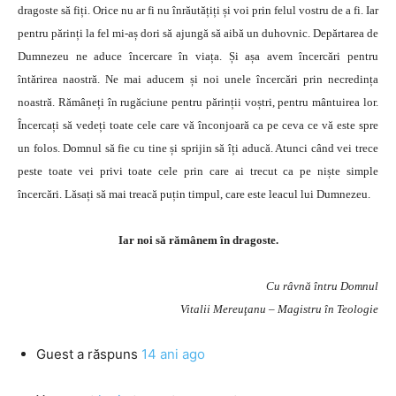
dragoste să fiți. Orice nu ar fi nu înrăutățiți și voi prin felul vostru de a fi. Iar
pentru părinți la fel mi-aș dori să ajungă să aibă un duhovnic. Depărtarea de
Dumnezeu ne aduce încercare în viața. Și așa avem încercări pentru
întărirea naostră. Ne mai aducem și noi unele încercări prin necredința
noastră. Rămâneți în rugăciune pentru părinții voștri, pentru mântuirea lor.
Încercați să vedeți toate cele care vă înconjoară ca pe ceva ce vă este spre
un folos. Domnul să fie cu tine și sprijin să îți aducă. Atunci când vei trece
peste toate vei privi toate cele prin care ai trecut ca pe niște simple
încercări. Lăsați să mai treacă puțin timpul, care este leacul lui Dumnezeu.
Iar noi să rămânem în dragoste.
Cu râvnă întru Domnul
Vitalii Mereuţanu – Magistru în Teologie
Guest
a răspuns
14 ani ago