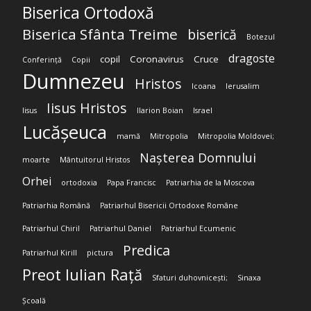
Biserica Ortodoxă
Biserica Sfânta Treime
biserică
Botezul
dragoste
copil
Coronavirus
Cruce
Conferință
Copii
Dumnezeu
Hristos
Icoana
Ierusalim
Iisus Hristos
Iisus
Ilarion Boian
Israel
Lucășeuca
mamă
Mitropolia
Mitropolia Moldovei;
Nașterea Domnului
moarte
Mântuitorul Hristos
Orhei
ortodoxia
Papa Francisc
Patriarhia de la Moscova
Patriarhia Română
Patriarhul Bisericii Ortodoxe Române
Patriarhul Chiril
Patriarhul Daniel
Patriarhul Ecumenic
Predica
Patriarhul Kirill
pictura
Preot Iulian Rață
Sfaturi duhovnicești;
Sinaxa
Școală