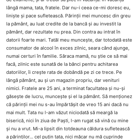
lângă mama, tata, fratele. Dar nu-i ceea ce-mi doresc eu,
liniște și pace sufletească. Părinții mei muncesc din greu
la pământ, au luat credite de la bancă și au investit la
pământ, dar rezultate nu prea. Din contra au intrat în
datorii foarte mari. Tatăl meu muncește, dar totodată este
consumator de alcool în exces zilnic, seara când ajunge,
numai certuri în familie. Săraca mamă, nu știe ce să mai
facă, zilnic este sunată de la bănci pentru achitarea
datoriilor, îi crește rata de dobândă pe zi ce trece. Pe
lângă pământ, au și un magazin propriu, dar venituri
nimici. Fratele are 25 ani, a terminat facultatea și nu-și
găsește de lucru, muncește și el la pământ. Să menționez
că părinții mei nu s-au împărtășit de vreo 15 ani dacă nu
mai mult. Tata nu l-am văzut niciodată să meargă la
biserică, nici în ziua de Paști, l-am rugat să vină cu mine
și nu a vrut. Mi-a lipsit din totdeauna căldura sufletească
a părinților… cel puțin tata, nici măcar nu mă cuprinde