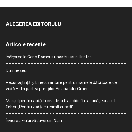
ALEGEREA EDITORULUI
Articole recente
Înălțarea la Cer a Domnului nostru Iisus Hristos
Dumnezeu…
Recunoștință și binecuvântare pentru mamele dătătoare de
viață – din partea preoților Vicariatului Orhei
Marșul pentru viață la cea de-a II-a ediție în s. Lucășeuca, r-l
Orhei: „Pentru viață, cu inimă curată”
Învierea Fiului văduvei din Nain