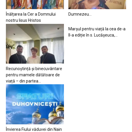
Înălțarea la Cer a Domnului
Dumnezeu…
nostru Iisus Hristos
Marșul pentru viață la cea de-a
II-a ediție în s. Lucășeuca,...
Recunoștință și binecuvântare
pentru mamele dătătoare de
viață – din partea...
Învierea Fiului văduvei din Nain