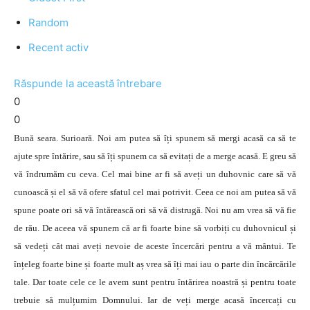
Random
Recent activ
Răspunde la această întrebare
0
0
Bună seara. Surioară. Noi am putea să îți spunem să mergi acasă ca să te
ajute spre întărire, sau să îți spunem ca să evitați de a merge acasă. E greu să
vă îndrumăm cu ceva. Cel mai bine ar fi să aveți un duhovnic care să vă
cunoască și el să vă ofere sfatul cel mai potrivit. Ceea ce noi am putea să vă
spune poate ori să vă întărească ori să vă distrugă. Noi nu am vrea să vă fie
de rău. De aceea vă spunem că ar fi foarte bine să vorbiți cu duhovnicul și
să vedeți cât mai aveți nevoie de aceste încercări pentru a vă mântui. Te
înțeleg foarte bine și foarte mult aș vrea să îți mai iau o parte din încărcările
tale. Dar toate cele ce le avem sunt pentru întărirea noastră și pentru toate
trebuie să mulțumim Domnului. Iar de veți merge acasă încercați cu