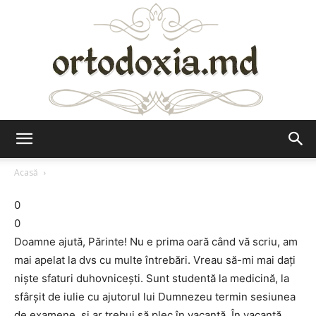
Ortodoxia.md
Acasă
0
0
Doamne ajută, Părinte! Nu e prima oară când vă scriu, am
mai apelat la dvs cu multe întrebări. Vreau să-mi mai dați
niște sfaturi duhovnicești. Sunt studentă la medicină, la
sfârșit de iulie cu ajutorul lui Dumnezeu termin sesiunea
de examene, și ar trebui să plec în vacanță. În vacanță