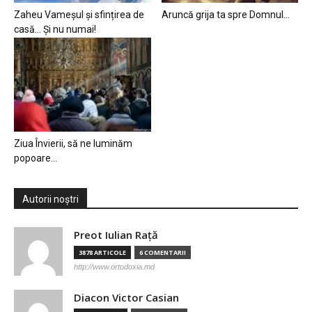
Zaheu Vameșul și sfințirea de
Aruncă grija ta spre Domnul…
casă… Și nu numai!
Ziua Învierii, să ne luminăm
popoare…
Autorii noștri
Preot Iulian Raţă
3878 ARTICOLE
6 COMENTARII
http://www.ortodoxia.md
Diacon Victor Casian