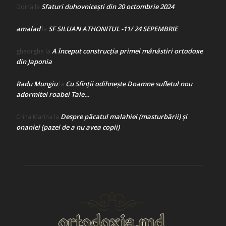
Sfaturi duhovnicești din 20 octombrie 2024
Doina
la
amalad
SF SILUAN ATHONITUL -11/ 24 SEPEMBRIE
la
A început construcţia primei mănăstiri ortodoxe
gheorghe
la
din Japonia
Radu Mungiu
Cu Sfinții odihnește Doamne sufletul nou
la
adormitei roabei Tale…
Despre păcatul malahiei (masturbării) şi
Crina Marina
la
onaniei (pazei de a nu avea copii)