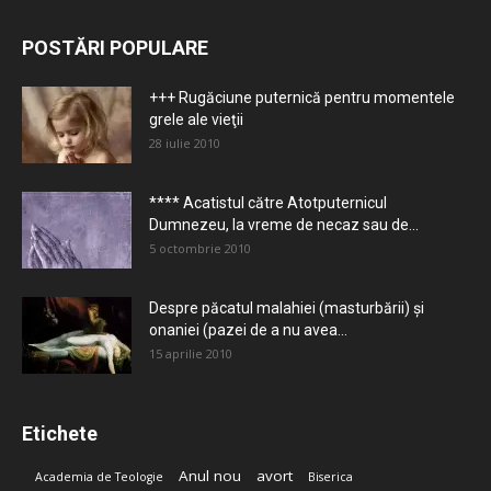
POSTĂRI POPULARE
+++ Rugăciune puternică pentru momentele
grele ale vieţii
28 iulie 2010
**** Acatistul către Atotputernicul
Dumnezeu, la vreme de necaz sau de...
5 octombrie 2010
Despre păcatul malahiei (masturbării) şi
onaniei (pazei de a nu avea...
15 aprilie 2010
Etichete
Anul nou
avort
Academia de Teologie
Biserica