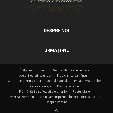
DESPRE NOI
URMAȚI-NE
Înălțarea Domnului
Despre Martorii lui Iehova
pogorirea-sfintului-duh
Piedici în calea mîntuirii
Ortodoxia pentru copii
Păcatul avortului
Păcatul vrăjitoriilor
Crucea preoției
Despre vaccine
Frământările sufletești ale tinerilor
Postul Mare
Învierea Domnului
Sa finisam impreuna biserica din lucaseuca
Despre vaccine
©