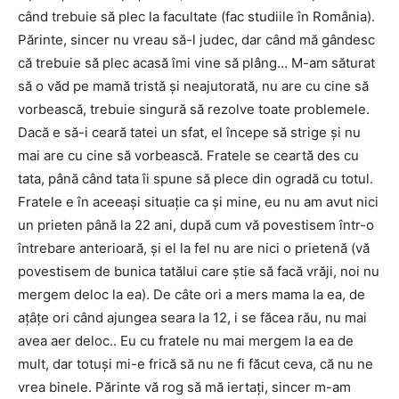
când trebuie să plec la facultate (fac studiile în România).
Părinte, sincer nu vreau să-l judec, dar când mă gândesc
că trebuie să plec acasă îmi vine să plâng… M-am săturat
să o văd pe mamă tristă și neajutorată, nu are cu cine să
vorbească, trebuie singură să rezolve toate problemele.
Dacă e să-i ceară tatei un sfat, el începe să strige și nu
mai are cu cine să vorbească. Fratele se ceartă des cu
tata, până când tata îi spune să plece din ogradă cu totul.
Fratele e în aceeași situație ca și mine, eu nu am avut nici
un prieten până la 22 ani, după cum vă povestisem într-o
întrebare anterioară, și el la fel nu are nici o prietenă (vă
povestisem de bunica tatălui care știe să facă vrăji, noi nu
mergem deloc la ea). De câte ori a mers mama la ea, de
ațâțe ori când ajungea seara la 12, i se făcea rău, nu mai
avea aer deloc.. Eu cu fratele nu mai mergem la ea de
mult, dar totuși mi-e frică să nu ne fi făcut ceva, că nu ne
vrea binele. Părinte vă rog să mă iertați, sincer m-am