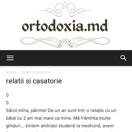
Ortodoxia.md
Acasă
relatii si casatorie
relatii si casatorie
0
0
Sărut mîna, părinte! De un an sunt într-o relație cu un
băiat cu 2 ani mai mare ca mine. Mă frămînta multe
gînduri… sîntem amîndoi studenți la medicină, avem