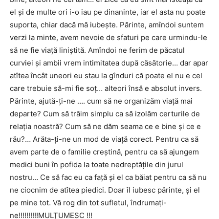
el și de multe ori i-o iau pe dinaninte, iar el asta nu poate
suporta, chiar dacă mă iubește. Părinte, amîndoi suntem
verzi la minte, avem nevoie de sfaturi pe care urmindu-le
să ne fie viață liniștită. Amîndoi ne ferim de păcatul
curviei și ambii vrem intimitatea după căsătorie… dar apar
atîtea încât uneori eu stau la gînduri că poate el nu e cel
care trebuie să-mi fie soț… alteori însă e absolut invers.
Părinte, ajută-ți-ne …. cum să ne organizăm viață mai
departe? Cum să trăim simplu ca să izolăm certurile de
relația noastră? Cum să ne dăm seama ce e bine și ce e
rău?… Arăta-ți-ne un mod de viață corect. Pentru ca să
avem parte de o familie creștină, pentru ca să ajungem
medici buni în pofida la toate nedreptățile din jurul
nostru… Ce să fac eu ca față și el ca băiat pentru ca să nu
ne ciocnim de atîtea piedici. Doar îl iubesc părinte, și el
pe mine tot. Vă rog din tot sufletul, îndrumați-
ne!!!!!!!!!!MULȚUMESC !!!