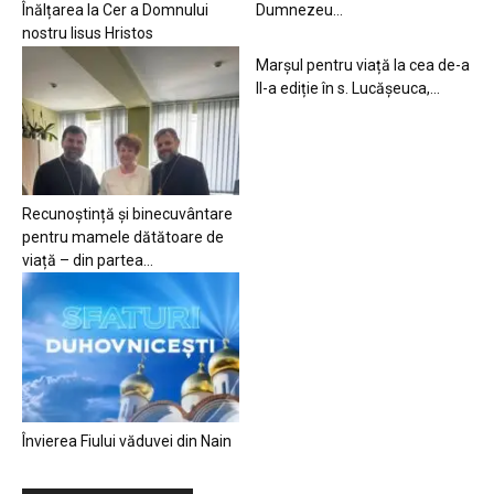
Înălțarea la Cer a Domnului
Dumnezeu…
nostru Iisus Hristos
Marșul pentru viață la cea de-a
II-a ediție în s. Lucășeuca,...
Recunoștință și binecuvântare
pentru mamele dătătoare de
viață – din partea...
Învierea Fiului văduvei din Nain