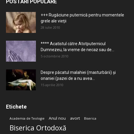
POSTĂRI POPULARE
+++ Rugăciune puternică pentru momentele
grele ale vieţii
28 iulie 2010
**** Acatistul către Atotputernicul
Dumnezeu, la vreme de necaz sau de...
5 octombrie 2010
Despre păcatul malahiei (masturbării) şi
onaniei (pazei de a nu avea...
15 aprilie 2010
Etichete
Anul nou
avort
Academia de Teologie
Biserica
Biserica Ortodoxă