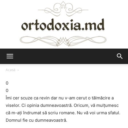
Ortodoxia.md
Acasă
0
0
Îmi cer scuze ca revin dar nu v-am cerut o tălmăcire a
viselor. Ci opinia dumneavoastră. Oricum, vă mulţumesc
că m-ați îndrumat să scriu romane. Nu vă voi urma sfatul.
Domnul fie cu dumneavoastră.