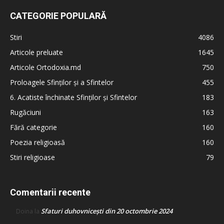
CATEGORIE POPULARĂ
Stiri
4086
Articole preluate
1645
Articole Ortodoxia.md
750
Proloagele Sfinților și a Sfintelor
455
6. Acatiste închinate Sfinților și Sfintelor
183
Rugăciuni
163
Fără categorie
160
Poezia religioasă
160
Stiri religioase
79
Comentarii recente
Sfaturi duhovnicești din 20 octombrie 2024
Doina
la