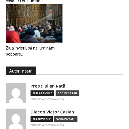
casă… Și nu numai!
Ziua Învierii, să ne luminăm
popoare…
Autorii noștri
Preot Iulian Raţă
3878 ARTICOLE
6 COMENTARII
http://www.ortodoxia.md
Diacon Victor Casian
581 ARTICOLE
5 COMENTARII
http://www.ortodoxia.md