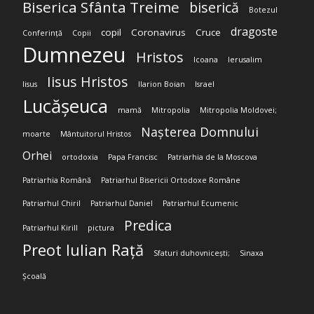
Biserica Sfânta Treime
biserică
Botezul
dragoste
copil
Coronavirus
Cruce
Conferință
Copii
Dumnezeu
Hristos
Icoana
Ierusalim
Iisus Hristos
Iisus
Ilarion Boian
Israel
Lucășeuca
mamă
Mitropolia
Mitropolia Moldovei;
Nașterea Domnului
moarte
Mântuitorul Hristos
Orhei
ortodoxia
Papa Francisc
Patriarhia de la Moscova
Patriarhia Română
Patriarhul Bisericii Ortodoxe Române
Patriarhul Chiril
Patriarhul Daniel
Patriarhul Ecumenic
Predica
Patriarhul Kirill
pictura
Preot Iulian Rață
Sfaturi duhovnicești;
Sinaxa
Școală