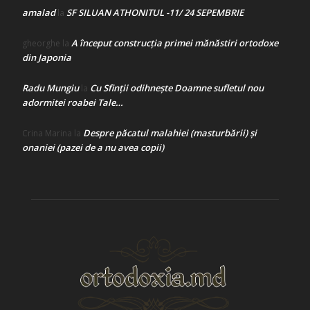
amalad
SF SILUAN ATHONITUL -11/ 24 SEPEMBRIE
la
A început construcţia primei mănăstiri ortodoxe
gheorghe
la
din Japonia
Radu Mungiu
Cu Sfinții odihnește Doamne sufletul nou
la
adormitei roabei Tale…
Despre păcatul malahiei (masturbării) şi
Crina Marina
la
onaniei (pazei de a nu avea copii)