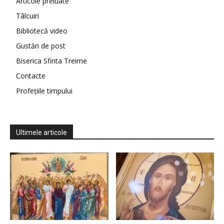
Articole preluate
Tâlcuiri
Bibliotecă video
Gustări de post
Biserica Sfinta Treime
Contacte
Profețiile timpului
Ultimele articole