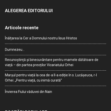
ALEGEREA EDITORULUI
Articole recente
Înălțarea la Cer a Domnului nostru Iisus Hristos
Dumnezeu…
Recunoștință și binecuvântare pentru mamele dătătoare de
viață – din partea preoților Vicariatului Orhei
Marșul pentru viață la cea de-a II-a ediție în s. Lucășeuca, r-l
Orhei: „Pentru viață, cu inimă curată”
Învierea Fiului văduvei din Nain