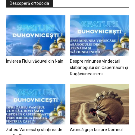
Descoperă ortodoxia
Învierea Fiului văduvei din Nain
Despre minunea vindecării
slăbănogului din Capernaum și
Rugăciunea inimii
Zaheu Vameșul și sfințirea de
Aruncă grija ta spre Domnul…