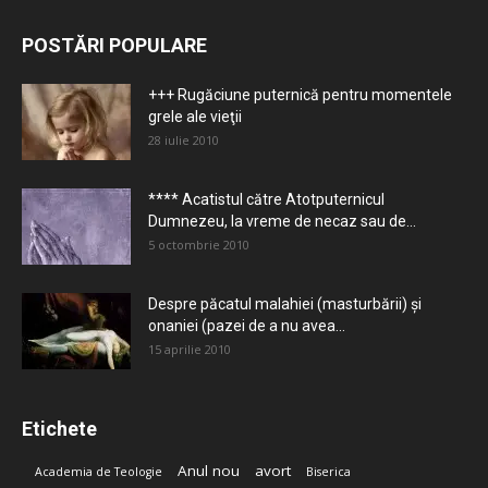
POSTĂRI POPULARE
+++ Rugăciune puternică pentru momentele
grele ale vieţii
28 iulie 2010
**** Acatistul către Atotputernicul
Dumnezeu, la vreme de necaz sau de...
5 octombrie 2010
Despre păcatul malahiei (masturbării) şi
onaniei (pazei de a nu avea...
15 aprilie 2010
Etichete
Anul nou
avort
Academia de Teologie
Biserica