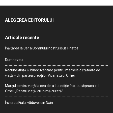
ALEGEREA EDITORULUI
Articole recente
Înălțarea la Cer a Domnului nostru Iisus Hristos
Dumnezeu…
Recunoștință și binecuvântare pentru mamele dătătoare de
viață – din partea preoților Vicariatului Orhei
Marșul pentru viață la cea de-a II-a ediție în s. Lucășeuca, r-l
Orhei: „Pentru viață, cu inimă curată”
Învierea Fiului văduvei din Nain