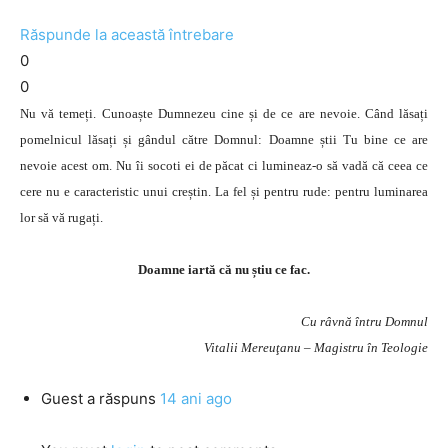
Răspunde la această întrebare
0
0
Nu vă temeți. Cunoaște Dumnezeu cine și de ce are nevoie. Când lăsați
pomelnicul lăsați și gândul către Domnul: Doamne știi Tu bine ce are
nevoie acest om. Nu îi socoti ei de păcat ci lumineaz-o să vadă că ceea ce
cere nu e caracteristic unui creștin. La fel și pentru rude: pentru luminarea
lor să vă rugați.
Doamne iartă că nu știu ce fac.
Cu râvnă întru Domnul
Vitalii Mereuţanu – Magistru în Teologie
Guest
a răspuns
14 ani ago