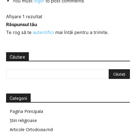
You must
login
to post comments
Afișare 1 rezultat
Răspunsul tău
Te rog să te
autentifici
mai întâi pentru a trimite.
Căutare
Categorii
Pagina Principala
Știri religioase
Articole Ortodoxia.md