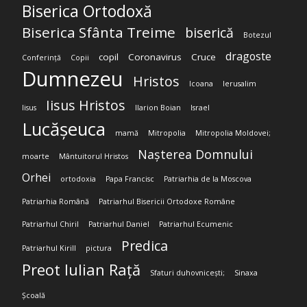
Biserica Ortodoxă
Biserica Sfânta Treime
biserică
Botezul
dragoste
copil
Coronavirus
Cruce
Conferință
Copii
Dumnezeu
Hristos
Icoana
Ierusalim
Iisus Hristos
Iisus
Ilarion Boian
Israel
Lucășeuca
mamă
Mitropolia
Mitropolia Moldovei;
Nașterea Domnului
moarte
Mântuitorul Hristos
Orhei
ortodoxia
Papa Francisc
Patriarhia de la Moscova
Patriarhia Română
Patriarhul Bisericii Ortodoxe Române
Patriarhul Chiril
Patriarhul Daniel
Patriarhul Ecumenic
Predica
Patriarhul Kirill
pictura
Preot Iulian Rață
Sfaturi duhovnicești;
Sinaxa
Școală