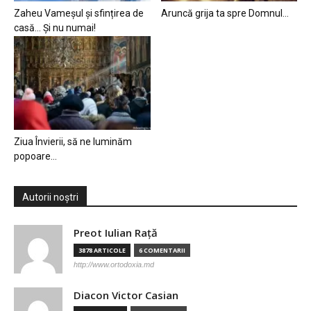
Zaheu Vameșul și sfințirea de
Aruncă grija ta spre Domnul…
casă… Și nu numai!
Ziua Învierii, să ne luminăm
popoare…
Autorii noștri
Preot Iulian Raţă
3878 ARTICOLE
6 COMENTARII
http://www.ortodoxia.md
Diacon Victor Casian