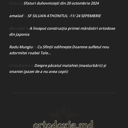
Sfaturi duhovnicești din 20 octombrie 2024
Doina
la
amalad
SF SILUAN ATHONITUL -11/ 24 SEPEMBRIE
la
A început construcţia primei mănăstiri ortodoxe
gheorghe
la
din Japonia
Radu Mungiu
Cu Sfinții odihnește Doamne sufletul nou
la
adormitei roabei Tale…
Despre păcatul malahiei (masturbării) şi
Crina Marina
la
onaniei (pazei de a nu avea copii)