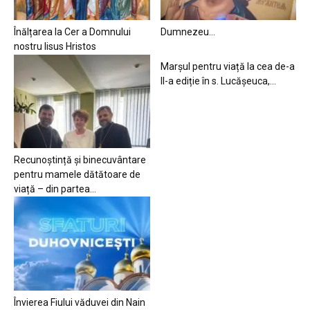
Înălțarea la Cer a Domnului
Dumnezeu…
nostru Iisus Hristos
Marșul pentru viață la cea de-a
II-a ediție în s. Lucășeuca,...
Recunoștință și binecuvântare
pentru mamele dătătoare de
viață – din partea...
Învierea Fiului văduvei din Nain