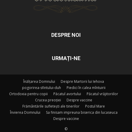
DESPRE NOI
URMAȚI-NE
Înălțarea Domnului
Despre Martorii lui Iehova
pogorirea-sfintului-duh
Piedici în calea mîntuirii
Ortodoxia pentru copii
Păcatul avortului
Păcatul vrăjitoriilor
Crucea preoției
Despre vaccine
Frământările sufletești ale tinerilor
Postul Mare
Învierea Domnului
Sa finisam impreuna biserica din lucaseuca
Despre vaccine
©