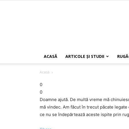
ACASĂ
ARTICOLE ŞI STUDII
RUGĂ
Acasă
0
0
Doamne ajută. De multă vreme mă chinuiesc 
mă vindec. Am făcut în trecut păcate legate 
ce nu se îndepărtează aceste ispite prin ru