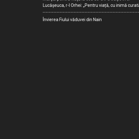
Lucășeuca, r-l Orhei: „Pentru viață, cu inimă curat
Învierea Fiului văduvei din Nain