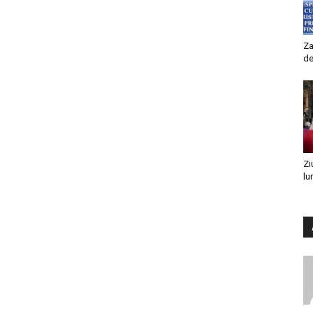
Za
de
Zi
lu