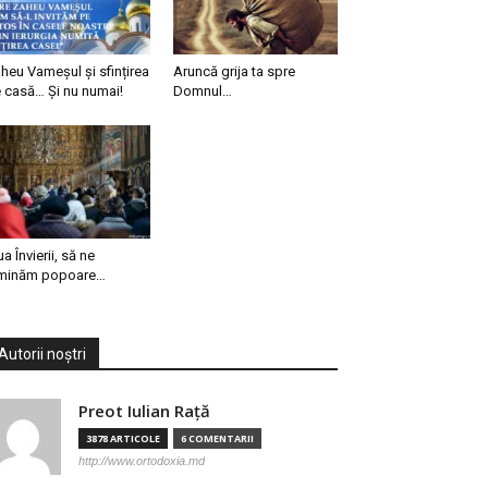
heu Vameșul și sfințirea
Aruncă grija ta spre
 casă… Și nu numai!
Domnul…
ua Învierii, să ne
minăm popoare…
Autorii noștri
Preot Iulian Raţă
3878 ARTICOLE
6 COMENTARII
http://www.ortodoxia.md