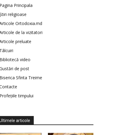
Pagina Principala
Știri religioase
Articole Ortodoxia.md
Articole de la vizitatori
Articole preluate
Tâlcuiri
Bibliotecă video
Gustări de post
Biserica Sfinta Treime
Contacte
Profețiile timpului
Ultimele articole