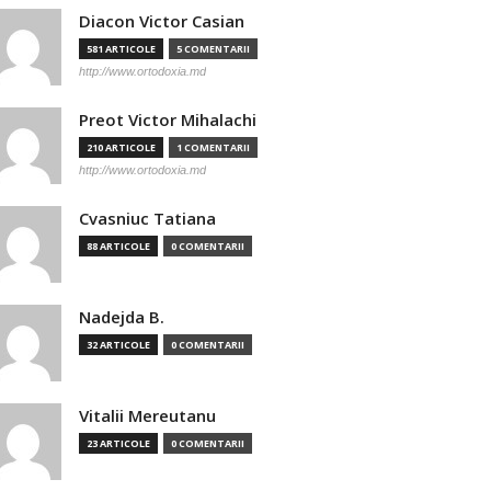
Diacon Victor Casian
581 ARTICOLE
5 COMENTARII
http://www.ortodoxia.md
Preot Victor Mihalachi
210 ARTICOLE
1 COMENTARII
http://www.ortodoxia.md
Cvasniuc Tatiana
88 ARTICOLE
0 COMENTARII
Nadejda B.
32 ARTICOLE
0 COMENTARII
Vitalii Mereutanu
23 ARTICOLE
0 COMENTARII