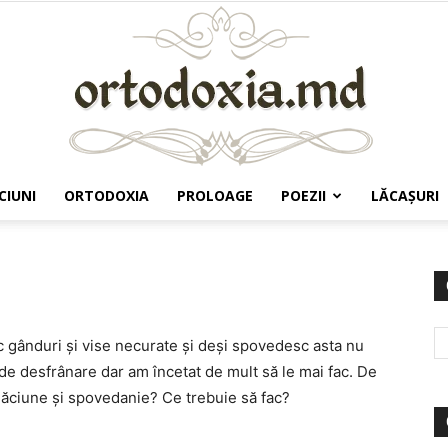
CIUNI
ORTODOXIA
PROLOAGE
POEZII
LĂCAŞURI
Ortodoxia.md
gânduri și vise necurate și deși spovedesc asta nu
de desfrânare dar am încetat de mult să le mai fac. De
găciune și spovedanie? Ce trebuie să fac?