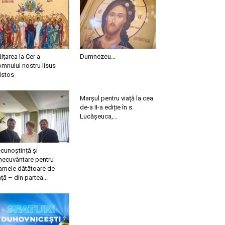
ălțarea la Cer a
Dumnezeu…
mnului nostru Iisus
istos
Marșul pentru viață la cea
de-a II-a ediție în s.
Lucășeuca,...
cunoștință și
necuvântare pentru
mele dătătoare de
ață – din partea...