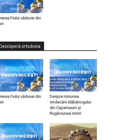
vierea Fiului văduvei din
in
Descoperă ortodoxia
vierea Fiului văduvei din
Despre minunea
in
vindecării slăbănogului
din Capernaum și
Rugăciunea inimii