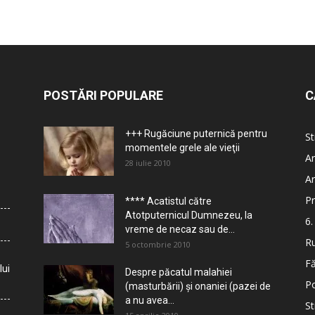
POSTĂRI POPULARE
C
+++ Rugăciune puternică pentru
St
momentele grele ale vieţii
Ar
28 iulie 2010
Ar
Pr
**** Acatistul către
Atotputernicul Dumnezeu, la
6.
vreme de necaz sau de...
Ru
5 octombrie 2010
Fă
lui
Despre păcatul malahiei
Po
(masturbării) şi onaniei (pazei de
a nu avea...
St