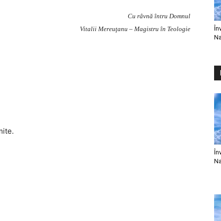
Cu râvnă întru Domnul
În
Vitalii Mereuţanu – Magistru în Teologie
Na
mite.
În
Na