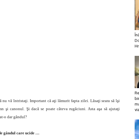
În
Do
Hr
Re
bi
u vă întristaţi. Important că aţi lămurit fapta zilei. Lăsaţi seara să îşi
ma
mn şi canonul. Şi dacă se poate câteva rugăciuni. Asta aşa să ajutaţi
vi
lat-o dar gândul?
de gândul care ucide …