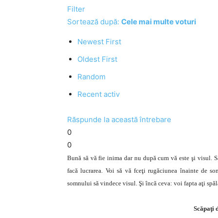
Filter
Sortează după:
Cele mai multe voturi
Newest First
Oldest First
Random
Recent activ
Răspunde la această întrebare
0
0
Bună să vă fie inima dar nu după cum vă este şi visul. Să n
facă lucrarea. Voi să vă fceţi rugăciunea înainte de so
somnului să vindece visul. Şi încă ceva: voi fapta aţi spă
Scăpaţi 