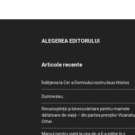
ALEGEREA EDITORULUI
Articole recente
Înălțarea la Cer a Domnului nostru Iisus Hristos
Dumnezeu…
Recunoștință și binecuvântare pentru mamele
dătătoare de viață – din partea preoților Vicariatu
Orhei
Marșul pentru viață la cea de-a II-a ediție în s.