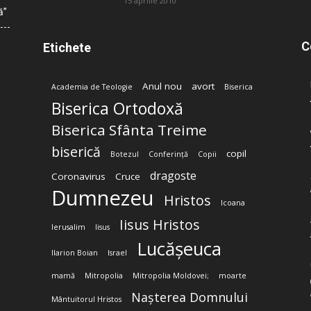
15 aprilie 2010
ă”
C
Etichete
Anul nou
avort
Academia de Teologie
Biserica
Biserica Ortodoxă
Biserica Sfânta Treime
biserică
copil
Botezul
Conferință
Copii
dragoste
Coronavirus
Cruce
Dumnezeu
Hristos
Icoana
Iisus Hristos
Ierusalim
Iisus
Lucășeuca
Ilarion Boian
Israel
mamă
Mitropolia
Mitropolia Moldovei;
moarte
Nașterea Domnului
Mântuitorul Hristos