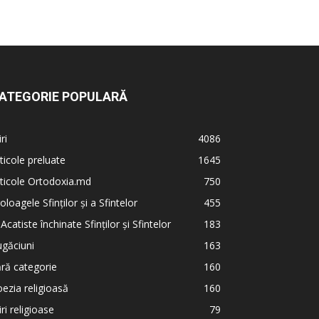
ATEGORIE POPULARĂ
iri
4086
ticole preluate
1645
ticole Ortodoxia.md
750
oloagele Sfinților și a Sfintelor
455
 Acatiste închinate Sfinților și Sfintelor
183
găciuni
163
ră categorie
160
ezia religioasă
160
iri religioase
79