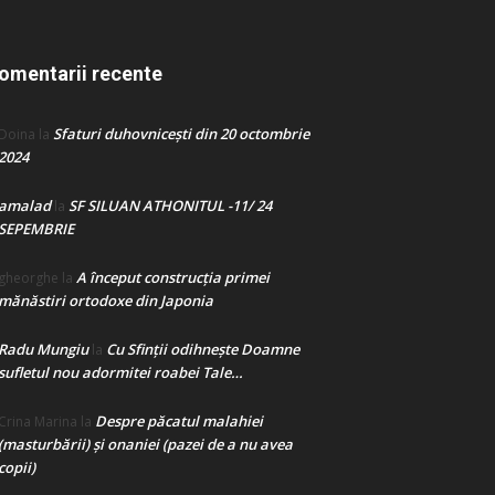
omentarii recente
Sfaturi duhovnicești din 20 octombrie
Doina
la
2024
amalad
SF SILUAN ATHONITUL -11/ 24
la
SEPEMBRIE
A început construcţia primei
gheorghe
la
mănăstiri ortodoxe din Japonia
Radu Mungiu
Cu Sfinții odihnește Doamne
la
sufletul nou adormitei roabei Tale…
Despre păcatul malahiei
Crina Marina
la
(masturbării) şi onaniei (pazei de a nu avea
copii)