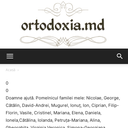
Ortodoxia.md
Acasă
0
0
Doamne ajută. Pomelnicul familei mele: Nicolae, George,
Cătălin, David-Andrei, Mugurel, Ionuț, Ion, Ciprian, Filip-
Florin, Vasile, Cristinel, Mariana, Elena, Daniela,
Ionela,Cătălina, Iolanda, Petruța-Mariana, Alina,
Gheorghița, Virginia,Veronica, Simona-Georgiana.