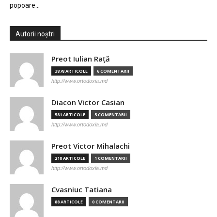
popoare…
Autorii noștri
Preot Iulian Raţă
3878 ARTICOLE
6 COMENTARII
http://www.ortodoxia.md
Diacon Victor Casian
581 ARTICOLE
5 COMENTARII
http://www.ortodoxia.md
Preot Victor Mihalachi
210 ARTICOLE
1 COMENTARII
http://www.ortodoxia.md
Cvasniuc Tatiana
88 ARTICOLE
0 COMENTARII