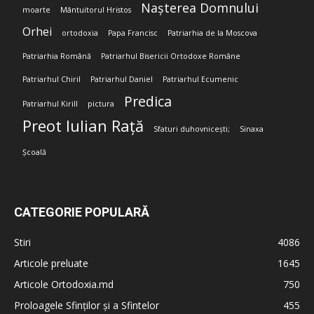
Nașterea Domnului
moarte
Mântuitorul Hristos
Orhei
ortodoxia
Papa Francisc
Patriarhia de la Moscova
Patriarhia Română
Patriarhul Bisericii Ortodoxe Române
Patriarhul Chiril
Patriarhul Daniel
Patriarhul Ecumenic
Predica
Patriarhul Kirill
pictura
Preot Iulian Rață
Sfaturi duhovnicești;
Sinaxa
Școală
CATEGORIE POPULARĂ
Stiri
4086
Articole preluate
1645
Articole Ortodoxia.md
750
Proloagele Sfinților și a Sfintelor
455