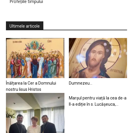
Profețiile timpului
Ultimele articole
Înălțarea la Cer a Domnului
Dumnezeu…
nostru Iisus Hristos
Marșul pentru viață la cea de-a
II-a ediție în s. Lucășeuca,...