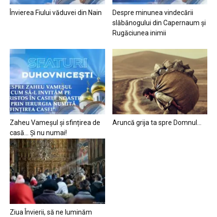
Învierea Fiului văduvei din Nain
Despre minunea vindecării
slăbănogului din Capernaum și
Rugăciunea inimii
Zaheu Vameșul și sfințirea de
Aruncă grija ta spre Domnul…
casă… Și nu numai!
Ziua Învierii, să ne luminăm