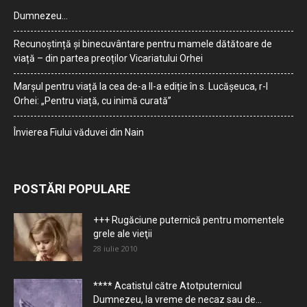
Dumnezeu…
Recunoștință și binecuvântare pentru mamele dătătoare de
viață – din partea preoților Vicariatului Orhei
Marșul pentru viață la cea de-a II-a ediție în s. Lucășeuca, r-l
Orhei: „Pentru viață, cu inimă curată”
Învierea Fiului văduvei din Nain
POSTĂRI POPULARE
+++ Rugăciune puternică pentru momentele
grele ale vieţii
28 iulie 2010
**** Acatistul către Atotputernicul
Dumnezeu, la vreme de necaz sau de...