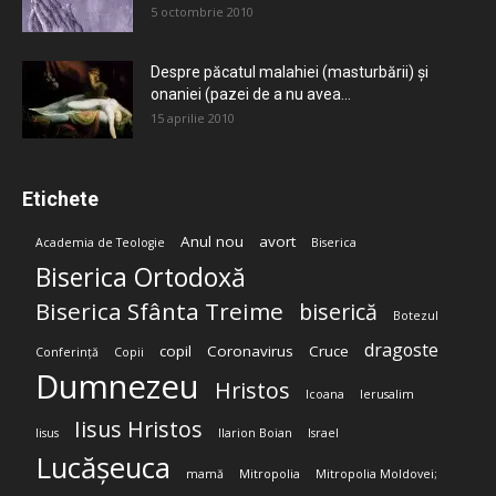
5 octombrie 2010
Despre păcatul malahiei (masturbării) şi
onaniei (pazei de a nu avea...
15 aprilie 2010
Etichete
Anul nou
avort
Academia de Teologie
Biserica
Biserica Ortodoxă
Biserica Sfânta Treime
biserică
Botezul
dragoste
copil
Coronavirus
Cruce
Conferință
Copii
Dumnezeu
Hristos
Icoana
Ierusalim
Iisus Hristos
Iisus
Ilarion Boian
Israel
Lucășeuca
mamă
Mitropolia
Mitropolia Moldovei;