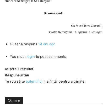
atunci când mergeți la Sf. Liturghie.
Doamne ajută.
Cu râvnă întru Domnul,
Vitalii Mereuţanu – Magistru în Teologie
Guest
a răspuns
14 ani ago
You must
login
to post comments
Afișare 1 rezultat
Răspunsul tău
Te rog să te
autentifici
mai întâi pentru a trimite.
Căutare