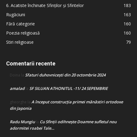
6. Acatiste închinate Sfinților și Sfintelor
183
Rugăciuni
163
Fără categorie
160
Poezia religioasă
160
Stiri religioase
79
Comentarii recente
Sfaturi duhovnicești din 20 octombrie 2024
Doina
la
amalad
SF SILUAN ATHONITUL -11/ 24 SEPEMBRIE
la
A început construcţia primei mănăstiri ortodoxe
gheorghe
la
din Japonia
Radu Mungiu
Cu Sfinții odihnește Doamne sufletul nou
la
adormitei roabei Tale…