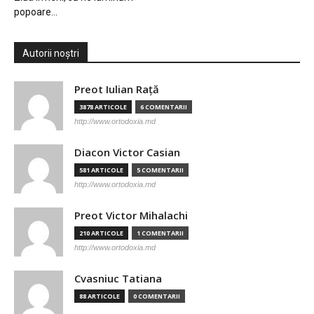
popoare…
Autorii noștri
Preot Iulian Raţă
3878 ARTICOLE
6 COMENTARII
http://www.ortodoxia.md
Diacon Victor Casian
581 ARTICOLE
5 COMENTARII
http://www.ortodoxia.md
Preot Victor Mihalachi
210 ARTICOLE
1 COMENTARII
http://www.ortodoxia.md
Cvasniuc Tatiana
88 ARTICOLE
0 COMENTARII