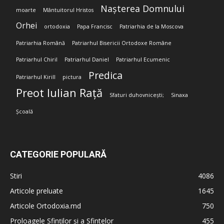
Nașterea Domnului
moarte
Mântuitorul Hristos
Orhei
ortodoxia
Papa Francisc
Patriarhia de la Moscova
Patriarhia Română
Patriarhul Bisericii Ortodoxe Române
Patriarhul Chiril
Patriarhul Daniel
Patriarhul Ecumenic
Predica
Patriarhul Kirill
pictura
Preot Iulian Rață
Sfaturi duhovnicești;
Sinaxa
Școală
CATEGORIE POPULARĂ
Stiri
4086
Articole preluate
1645
Articole Ortodoxia.md
750
Proloagele Sfinților și a Sfintelor
455