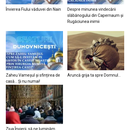
Învierea Fiului văduvei din Nain
Despre minunea vindecării
slăbănogului din Capernaum și
Rugăciunea inimii
Zaheu Vameșul și sfințirea de
Aruncă grija ta spre Domnul…
casă… Și nu numai!
Ziua Învierii, să ne luminăm