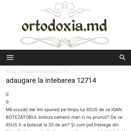
Ortodoxia.md
Acasă
adaugare la intebarea 12714
adaugare la intebarea 12714
0
0
Mă scuzați dar îmi spuneți pe timpu lui IISUS de ce IOAN
BOTEZĂTORUL boteza oamenii mari ci nu pruncii? De ce
IISUS S-a botezat la 30 de ani? Și cum pot înțelege din