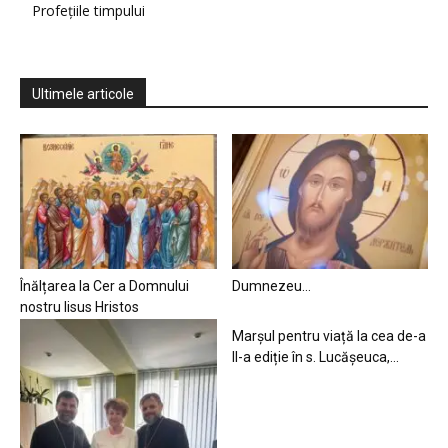
Profețiile timpului
Ultimele articole
Înălțarea la Cer a Domnului
Dumnezeu…
nostru Iisus Hristos
Marșul pentru viață la cea de-a
II-a ediție în s. Lucășeuca,...