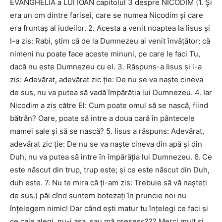
EVANGHELIA a LUI IOAN capitolul 3 despre NICODIM (1. Şi
era un om dintre farisei, care se numea Nicodim şi care
era fruntaş al iudeilor. 2. Acesta a venit noaptea la Iisus şi
I-a zis: Rabi, ştim că de la Dumnezeu ai venit învăţător; că
nimeni nu poate face aceste minuni, pe care le faci Tu,
dacă nu este Dumnezeu cu el. 3. Răspuns-a Iisus şi i-a
zis: Adevărat, adevărat zic ţie: De nu se va naşte cineva
de sus, nu va putea să vadă împărăţia lui Dumnezeu. 4. Iar
Nicodim a zis către El: Cum poate omul să se nască, fiind
bătrân? Oare, poate să intre a doua oară în pântecele
mamei sale şi să se nască? 5. Iisus a răspuns: Adevărat,
adevărat zic ţie: De nu se va naşte cineva din apă şi din
Duh, nu va putea să intre în împărăţia lui Dumnezeu. 6. Ce
este născut din trup, trup este; şi ce este născut din Duh,
duh este. 7. Nu te mira că ţi-am zis: Trebuie să vă naşteţi
de sus.) păi cînd suntem botezați în pruncie noi nu
înțelegem nimic! Dar când ești matur tu înțelegi ce faci și
ce cale alegi, nu-i așa, sau mă greșesc??? Merci mult și