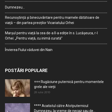
Dumnezeu…
Recunoștință și binecuvântare pentru mamele dătătoare de
viață – din partea preoților Vicariatului Orhei
Marșul pentru viață la cea de-a II-a ediție în s. Lucășeuca, r-l
Orhei: „Pentru viață, cu inimă curată”
Învierea Fiului văduvei din Nain
POSTĂRI POPULARE
+++ Rugăciune puternică pentru momentele
grele ale vieţii
28 iulie 2010
**** Acatistul către Atotputernicul
Dumnezeu, la vreme de necaz sau de...