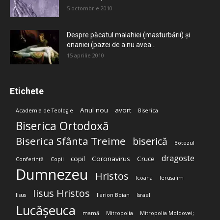
5 octombrie 2010
Despre păcatul malahiei (masturbării) şi
onaniei (pazei de a nu avea...
15 aprilie 2010
Etichete
Anul nou
avort
Academia de Teologie
Biserica
Biserica Ortodoxă
Biserica Sfânta Treime
biserică
Botezul
dragoste
copil
Coronavirus
Cruce
Conferință
Copii
Dumnezeu
Hristos
Icoana
Ierusalim
Iisus Hristos
Iisus
Ilarion Boian
Israel
Lucășeuca
mamă
Mitropolia
Mitropolia Moldovei;