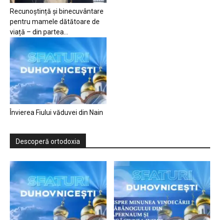
Recunoștință și binecuvântare
pentru mamele dătătoare de
viață – din partea...
Învierea Fiului văduvei din Nain
Descoperă ortodoxia