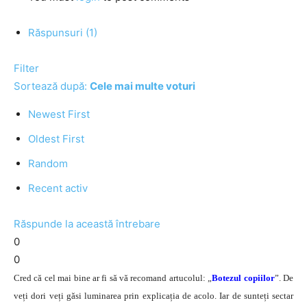
Răspunsuri (1)
Filter
Sortează după:
Cele mai multe voturi
Newest First
Oldest First
Random
Recent activ
Răspunde la această întrebare
0
0
Cred că cel mai bine ar fi să vă recomand artucolul: „
Botezul copiilor
”. De
veți dori veți găsi luminarea prin explicația de acolo. Iar de sunteți sectar