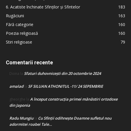
6. Acatiste închinate Sfinților și Sfintelor
183
Rugăciuni
163
Fără categorie
160
Poezia religioasă
160
Stiri religioase
79
Comentarii recente
Sfaturi duhovnicești din 20 octombrie 2024
Doina
la
amalad
SF SILUAN ATHONITUL -11/ 24 SEPEMBRIE
la
A început construcţia primei mănăstiri ortodoxe
gheorghe
la
din Japonia
Radu Mungiu
Cu Sfinții odihnește Doamne sufletul nou
la
adormitei roabei Tale…