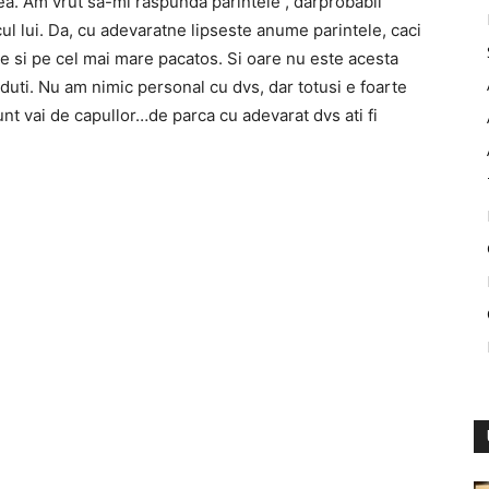
a ea. Am vrut sa-mi raspunda parintele , darprobabil
ocul lui. Da, cu adevaratne lipseste anume parintele, caci
ze si pe cel mai mare pacatos. Si oare nu este acesta
ierduti. Nu am nimic personal cu dvs, dar totusi e foarte
sunt vai de capullor…de parca cu adevarat dvs ati fi