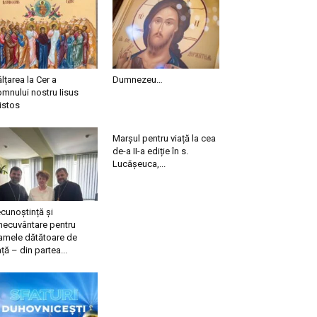
ălțarea la Cer a
Dumnezeu…
mnului nostru Iisus
istos
Marșul pentru viață la cea
de-a II-a ediție în s.
Lucășeuca,...
cunoștință și
necuvântare pentru
mele dătătoare de
ață – din partea...