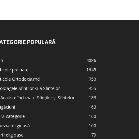
ATEGORIE POPULARĂ
iri
4086
ticole preluate
1645
ticole Ortodoxia.md
750
oloagele Sfinților și a Sfintelor
455
 Acatiste închinate Sfinților și Sfintelor
183
găciuni
163
ră categorie
160
ezia religioasă
160
iri religioase
79