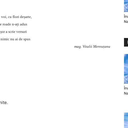
În
 voi, cu flori deșarte,
Na
e roade n-ați adus
șor a scrie versuri
nimic nu ai de spus
mag. Vitalii Mereuțanu
În
Na
mite.