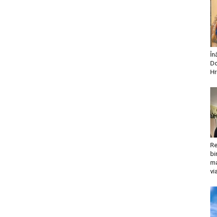
În
Do
Hr
Re
bi
ma
vi