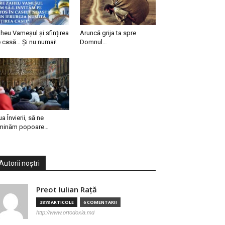
heu Vameșul și sfințirea
Aruncă grija ta spre
 casă… Și nu numai!
Domnul…
ua Învierii, să ne
minăm popoare…
Autorii noștri
Preot Iulian Raţă
3878 ARTICOLE
6 COMENTARII
http://www.ortodoxia.md