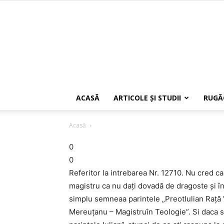
ACASĂ
ARTICOLE ŞI STUDII
RUGĂ
Acasă
0
0
Referitor la intrebarea Nr. 12710. Nu cred 
magistru ca nu dați dovadă de dragoste și în
simplu semneaa parintele „PreotIulian Rață ”s
Mereuţanu – Magistruîn Teologie”. Si daca sp