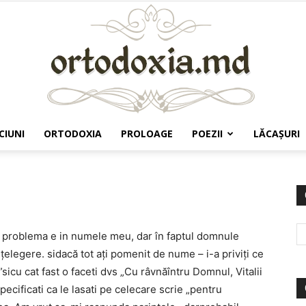
CIUNI
ORTODOXIA
PROLOAGE
POEZII
LĂCAŞURI
Ortodoxia.md
ca problema e in numele meu, dar în faptul domnule
țelegere. sidacă tot ați pomenit de nume – i-a priviți ce
icu cat fast o faceti dvs „Cu râvnăîntru Domnul, Vitalii
ecificati ca le lasati pe celecare scrie „pentru