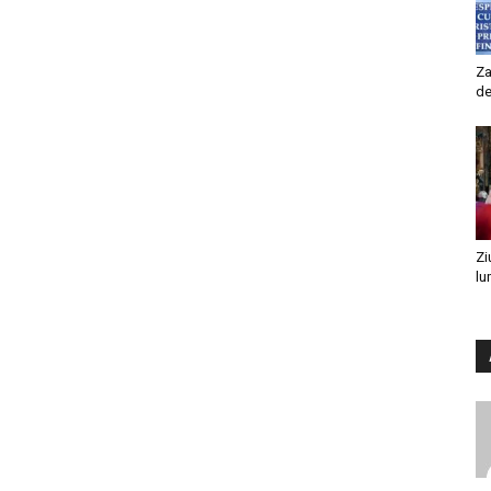
Za
de
Zi
lu