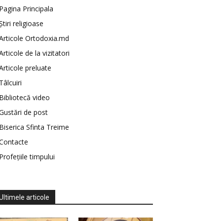
Pagina Principala
Știri religioase
Articole Ortodoxia.md
Articole de la vizitatori
Articole preluate
Tâlcuiri
Bibliotecă video
Gustări de post
Biserica Sfinta Treime
Contacte
Profețiile timpului
Ultimele articole