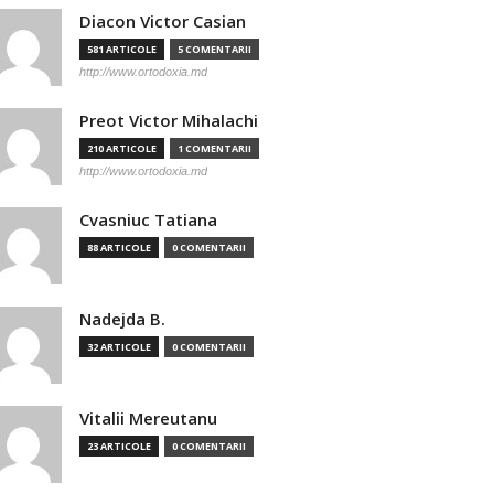
Diacon Victor Casian
581 ARTICOLE
5 COMENTARII
http://www.ortodoxia.md
Preot Victor Mihalachi
210 ARTICOLE
1 COMENTARII
http://www.ortodoxia.md
Cvasniuc Tatiana
88 ARTICOLE
0 COMENTARII
Nadejda B.
32 ARTICOLE
0 COMENTARII
Vitalii Mereutanu
23 ARTICOLE
0 COMENTARII