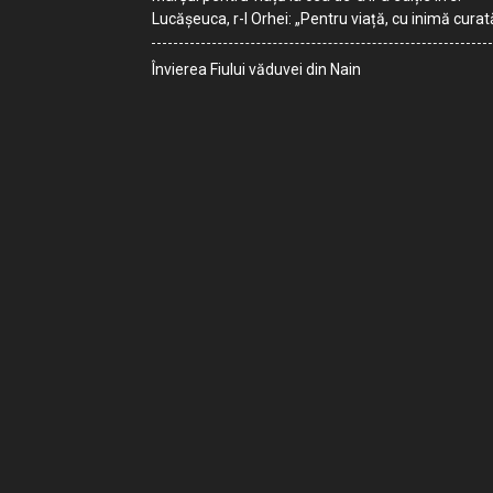
Lucășeuca, r-l Orhei: „Pentru viață, cu inimă curat
Învierea Fiului văduvei din Nain