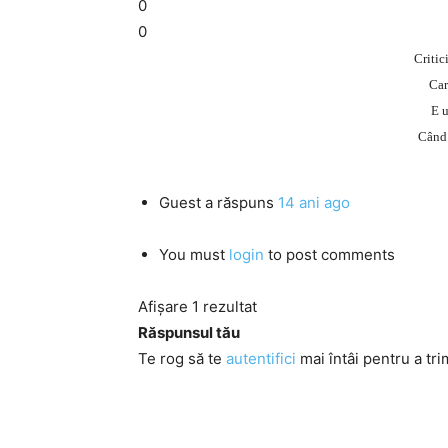
0
0
Critici
Car
E u
Când 
Guest
a răspuns
14 ani ago
You must
login
to post comments
Afișare 1 rezultat
Răspunsul tău
Te rog să te
autentifici
mai întâi pentru a tri