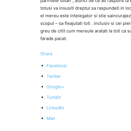
parintele Iulian”, atunci de ce ati raspuns l
totusi va insusiti dreptul sa raspundeti in l
el mereu este intelegator si stie saincuraje
scopul – sa fieajutati toti . inclusiv si cei p
greu de citit cum mereule aratati la toti ca 
farade pacat.
Share
Facebook
Twitter
Google+
Tumblr
LinkedIn
Mail