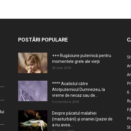
POSTĂRI POPULARE
C
+++ Rugăciune puternică pentru
St
momentele grele ale vieţii
Ar
28 iulie 2010
Ar
Pr
**** Acatistul către
Atotputernicul Dumnezeu, la
6.
vreme de necaz sau de...
Ru
5 octombrie 2010
Fă
lui
Despre păcatul malahiei
Po
(masturbării) şi onaniei (pazei de
a nu avea...
St