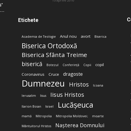
15 aprilie 2010
ă”
C
Etichete
Anul nou
avort
Academia de Teologie
Biserica
Biserica Ortodoxă
Biserica Sfânta Treime
biserică
copil
Botezul
Conferință
Copii
dragoste
Coronavirus
Cruce
Dumnezeu
Hristos
Icoana
Iisus Hristos
Ierusalim
Iisus
Lucășeuca
Ilarion Boian
Israel
mamă
Mitropolia
Mitropolia Moldovei;
moarte
Nașterea Domnului
Mântuitorul Hristos