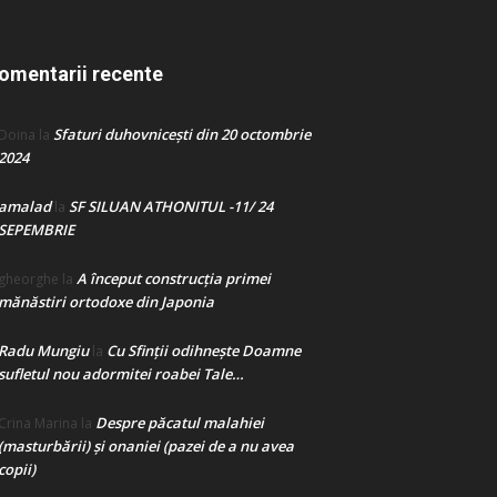
omentarii recente
Sfaturi duhovnicești din 20 octombrie
Doina
la
2024
amalad
SF SILUAN ATHONITUL -11/ 24
la
SEPEMBRIE
A început construcţia primei
gheorghe
la
mănăstiri ortodoxe din Japonia
Radu Mungiu
Cu Sfinții odihnește Doamne
la
sufletul nou adormitei roabei Tale…
Despre păcatul malahiei
Crina Marina
la
(masturbării) şi onaniei (pazei de a nu avea
copii)