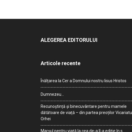
ALEGEREA EDITORULUI
Articole recente
Înălțarea la Cer a Domnului nostru Iisus Hristos
Dumnezeu…
Recunoștință și binecuvântare pentru mamele
dătătoare de viață – din partea preoților Vicariatu
Orhei
Marșul pentru viață la cea de-a II-a ediție în s.