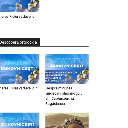
vierea Fiului văduvei din
in
Descoperă ortodoxia
vierea Fiului văduvei din
Despre minunea
in
vindecării slăbănogului
din Capernaum și
Rugăciunea inimii