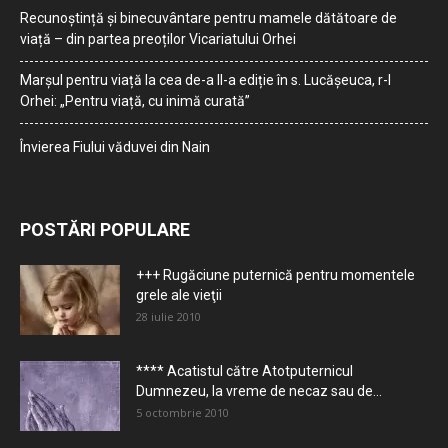
Recunoștință și binecuvântare pentru mamele dătătoare de
viață – din partea preoților Vicariatului Orhei
Marșul pentru viață la cea de-a II-a ediție în s. Lucășeuca, r-l
Orhei: „Pentru viață, cu inimă curată”
Învierea Fiului văduvei din Nain
POSTĂRI POPULARE
+++ Rugăciune puternică pentru momentele
grele ale vieţii
28 iulie 2010
**** Acatistul către Atotputernicul
Dumnezeu, la vreme de necaz sau de...
5 octombrie 2010