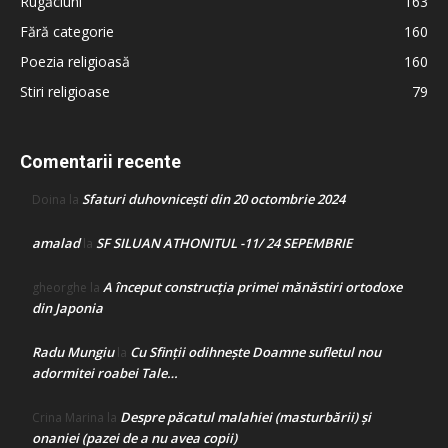
Rugăciuni
163
Fără categorie
160
Poezia religioasă
160
Stiri religioase
79
Comentarii recente
Sfaturi duhovnicești din 20 octombrie 2024
Doina
la
amalad
SF SILUAN ATHONITUL -11/ 24 SEPEMBRIE
la
A început construcţia primei mănăstiri ortodoxe
gheorghe
la
din Japonia
Radu Mungiu
Cu Sfinții odihnește Doamne sufletul nou
la
adormitei roabei Tale…
Despre păcatul malahiei (masturbării) şi
Crina Marina
la
onaniei (pazei de a nu avea copii)