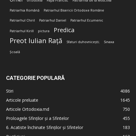
ortodoxia
Papa Francisc
Patriarhia de la Moscova
Patriarhia Română
Patriarhul Bisericii Ortodoxe Române
Patriarhul Chiril
Patriarhul Daniel
Patriarhul Ecumenic
Predica
Patriarhul Kirill
pictura
Preot Iulian Rață
Sfaturi duhovnicești;
Sinaxa
Școală
CATEGORIE POPULARĂ
Stiri
4086
Articole preluate
1645
Articole Ortodoxia.md
750
Proloagele Sfinților și a Sfintelor
455
6. Acatiste închinate Sfinților și Sfintelor
183