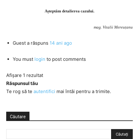
Așteptăm detalierea cazului.
mag. Vitalii Mereuțanu
Guest
a răspuns
14 ani ago
You must
login
to post comments
Afișare 1 rezultat
Răspunsul tău
Te rog să te
autentifici
mai întâi pentru a trimite.
Căutare