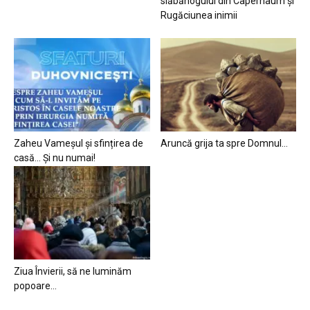
slăbănogului din Capernaum și
Rugăciunea inimii
Zaheu Vameșul și sfințirea de
Aruncă grija ta spre Domnul…
casă… Și nu numai!
Ziua Învierii, să ne luminăm
popoare…