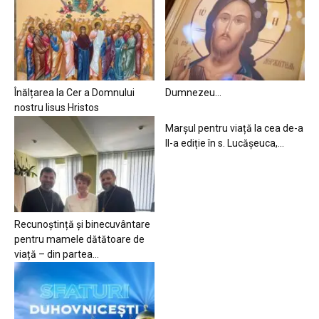
Înălțarea la Cer a Domnului
Dumnezeu…
nostru Iisus Hristos
Marșul pentru viață la cea de-a
II-a ediție în s. Lucășeuca,...
Recunoștință și binecuvântare
pentru mamele dătătoare de
viață – din partea...