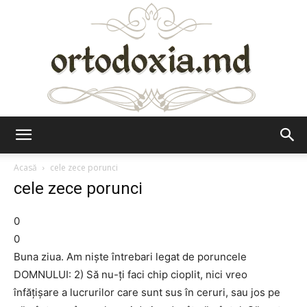
Ortodoxia.md
Acasă
cele zece porunci
cele zece porunci
0
0
Buna ziua. Am niște întrebari legat de poruncele
DOMNULUI: 2) Să nu-ţi faci chip cioplit, nici vreo
înfăţişare a lucrurilor care sunt sus în ceruri, sau jos pe