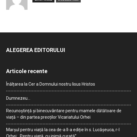
ALEGEREA EDITORULUI
Articole recente
Înălțarea la Cer a Domnului nostru Iisus Hristos
Dumnezeu…
Recunoștință și binecuvântare pentru mamele dătătoare de
viață – din partea preoților Vicariatului Orhei
Marșul pentru viață la cea de-a II-a ediție în s. Lucășeuca, r-l
Orhei: „Pentru viață, cu inimă curată”