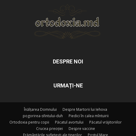
DESPRE NOI
URMAȚI-NE
Înălțarea Domnului
Despre Martorii lui Iehova
pogorirea-sfintului-duh
Piedici în calea mîntuirii
Ortodoxia pentru copii
Păcatul avortului
Păcatul vrăjitoriilor
Crucea preoției
Despre vaccine
Frământările sufletești ale tinerilor
Postul Mare