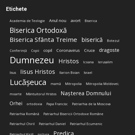
Etichete
Anul nou
avort
Academia de Teologie
Biserica
Biserica Ortodoxă
Biserica Sfânta Treime
biserică
Botezul
dragoste
copil
Coronavirus
Cruce
Conferință
Copii
Dumnezeu
Hristos
Icoana
Ierusalim
Iisus Hristos
Iisus
Ilarion Boian
Israel
Lucășeuca
mamă
Mitropolia
Mitropolia Moldovei;
Nașterea Domnului
moarte
Mântuitorul Hristos
Orhei
ortodoxia
Papa Francisc
Patriarhia de la Moscova
Patriarhia Română
Patriarhul Bisericii Ortodoxe Române
Patriarhul Chiril
Patriarhul Daniel
Patriarhul Ecumenic
Predica
Patriarhul Kirill
pictura