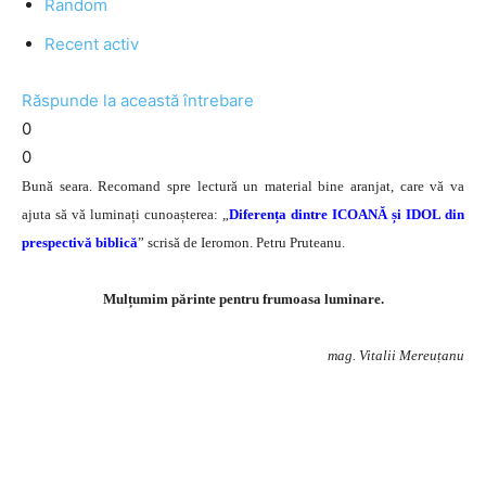
Random
Recent activ
Răspunde la această întrebare
0
0
Bună seara. Recomand spre lectură un material bine aranjat, care vă va
ajuta să vă luminați cunoașterea: „
Diferența dintre ICOANĂ și IDOL din
prespectivă biblică
” scrisă de Ieromon. Petru Pruteanu.
Mulțumim părinte pentru frumoasa luminare.
mag. Vitalii Mereuțanu