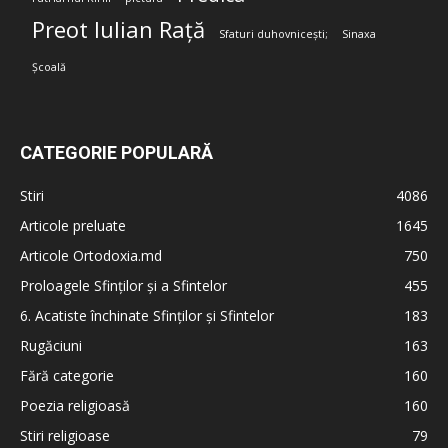
Preot Iulian Rață
Sfaturi duhovnicești;
Sinaxa
Școală
CATEGORIE POPULARĂ
Stiri
4086
Articole preluate
1645
Articole Ortodoxia.md
750
Proloagele Sfinților și a Sfintelor
455
6. Acatiste închinate Sfinților și Sfintelor
183
Rugăciuni
163
Fără categorie
160
Poezia religioasă
160
Stiri religioase
79