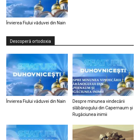
Învierea Fiului văduvei din Nain
Descoperă ortodoxia
Învierea Fiului văduvei din Nain
Despre minunea vindecării
slăbănogului din Capernaum și
Rugăciunea inimii