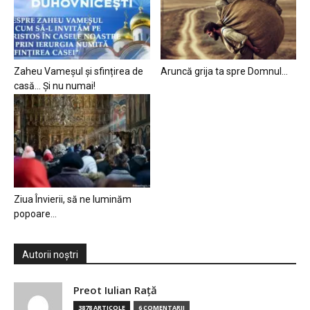
Zaheu Vameșul și sfințirea de
Aruncă grija ta spre Domnul…
casă… Și nu numai!
Ziua Învierii, să ne luminăm
popoare…
Autorii noștri
Preot Iulian Raţă
3878 ARTICOLE
6 COMENTARII