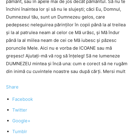
pământ, sau în apele mai de jos decât pământul. Să nu te
închini înaintea lor şi să nu le slujeşti; căci Eu, Domnul,
Dumnezeul tău, sunt un Dumnezeu gelos, care
pedepsesc neleguirea părinţilor în copii până la al treilea
şi la al patrulea neam al celor ce Mă urăsc, şi Mă îndur
până la al miilea neam de cei ce Mă iubesc şi păzesc
poruncile Mele. Aici nu e vorba de ICOANE sau mă
greșesc! Ajutați-mă vă rog să înțeleg! Să ne lumeneze
DUMNEZEU mintea și încă una: cum e corect să ne rugăm
din inimă cu cuvintele noastre sau după cărți. Mersi mult
Share
Facebook
Twitter
Google+
Tumblr