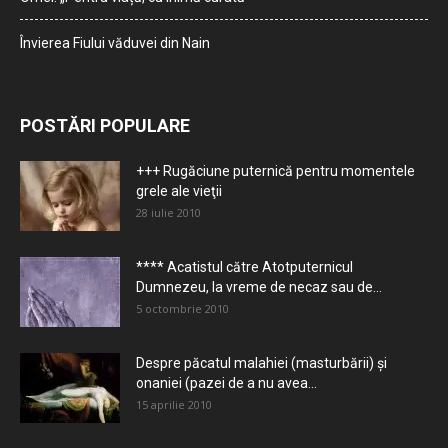
Învierea Fiului văduvei din Nain
POSTĂRI POPULARE
+++ Rugăciune puternică pentru momentele
grele ale vieţii
28 iulie 2010
**** Acatistul către Atotputernicul
Dumnezeu, la vreme de necaz sau de...
5 octombrie 2010
Despre păcatul malahiei (masturbării) şi
onaniei (pazei de a nu avea...
15 aprilie 2010