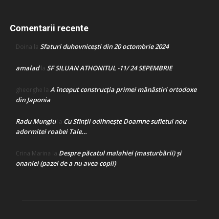
Comentarii recente
Sfaturi duhovnicești din 20 octombrie 2024
Doina
la
amalad
SF SILUAN ATHONITUL -11/ 24 SEPEMBRIE
la
A început construcţia primei mănăstiri ortodoxe
gheorghe
la
din Japonia
Radu Mungiu
Cu Sfinții odihnește Doamne sufletul nou
la
adormitei roabei Tale…
Despre păcatul malahiei (masturbării) şi
Crina Marina
la
onaniei (pazei de a nu avea copii)