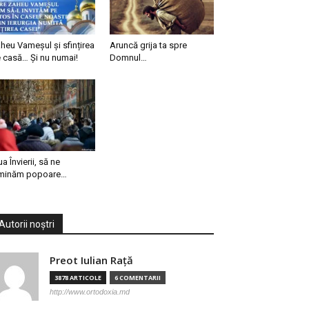
heu Vameșul și sfințirea
Aruncă grija ta spre
 casă… Și nu numai!
Domnul…
ua Învierii, să ne
minăm popoare…
Autorii noștri
Preot Iulian Raţă
3878 ARTICOLE
6 COMENTARII
http://www.ortodoxia.md