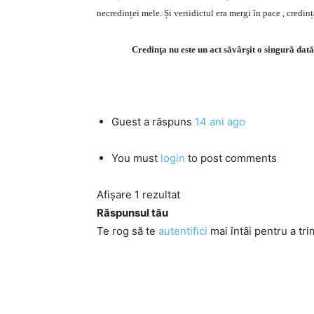
necredinței mele. Și veriidictul era mergi în pace , credinț
Credinţa nu este un act săvârşit o singură dat
Guest
a răspuns
14 ani ago
You must
login
to post comments
Afișare 1 rezultat
Răspunsul tău
Te rog să te
autentifici
mai întâi pentru a tri