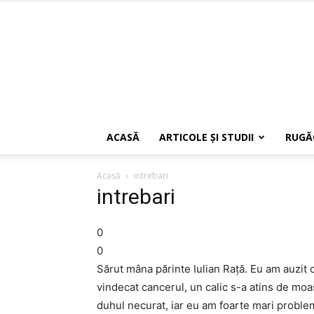
ACASĂ
ARTICOLE ŞI STUDII
RUGĂ
Acasă
intrebari
intrebari
0
0
Sărut mâna părinte Iulian Rață. Eu am auzit c
vindecat cancerul, un calic s-a atins de moaș
duhul necurat, iar eu am foarte mari proble