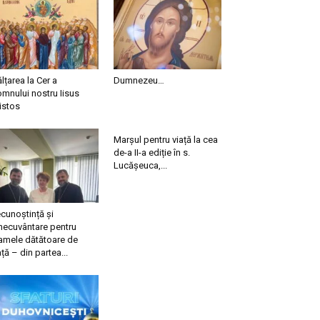
ălțarea la Cer a
Dumnezeu…
mnului nostru Iisus
istos
Marșul pentru viață la cea
de-a II-a ediție în s.
Lucășeuca,...
cunoștință și
necuvântare pentru
mele dătătoare de
ață – din partea...