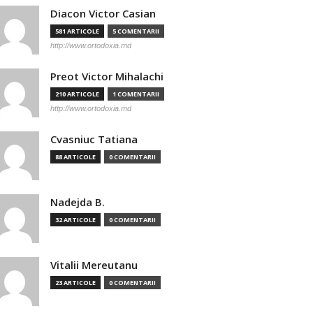
Diacon Victor Casian
581 ARTICOLE
5 COMENTARII
http://www.ortodoxia.md
Preot Victor Mihalachi
210 ARTICOLE
1 COMENTARII
http://www.ortodoxia.md
Cvasniuc Tatiana
88 ARTICOLE
0 COMENTARII
Nadejda B.
32 ARTICOLE
0 COMENTARII
Vitalii Mereutanu
23 ARTICOLE
0 COMENTARII