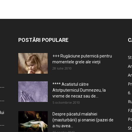
POSTĂRI POPULARE
C
+++ Rugăciune puternică pentru
St
momentele grele ale vieţii
Ar
28 iulie 2010
Ar
Pr
**** Acatistul către
Atotputernicul Dumnezeu, la
6.
vreme de necaz sau de...
Ru
5 octombrie 2010
Fă
lui
Despre păcatul malahiei
Po
(masturbării) şi onaniei (pazei de
a nu avea...
St