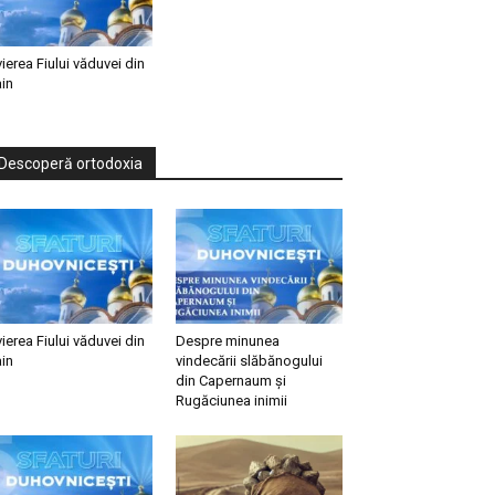
vierea Fiului văduvei din
in
Descoperă ortodoxia
vierea Fiului văduvei din
Despre minunea
in
vindecării slăbănogului
din Capernaum și
Rugăciunea inimii