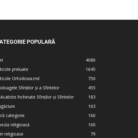
ATEGORIE POPULARĂ
iri
4086
ticole preluate
1645
ticole Ortodoxia.md
750
oloagele Sfinților și a Sfintelor
455
 Acatiste închinate Sfinților și Sfintelor
183
găciuni
163
ră categorie
160
ezia religioasă
160
iri religioase
79