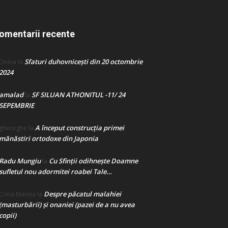
omentarii recente
Sfaturi duhovnicești din 20 octombrie
Doina
la
2024
amalad
SF SILUAN ATHONITUL -11/ 24
la
SEPEMBRIE
A început construcţia primei
gheorghe
la
mănăstiri ortodoxe din Japonia
Radu Mungiu
Cu Sfinții odihnește Doamne
la
sufletul nou adormitei roabei Tale…
Despre păcatul malahiei
Crina Marina
la
(masturbării) şi onaniei (pazei de a nu avea
copii)