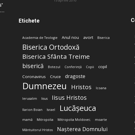
15 aprilie 2010
ă”
C
Etichete
Anul nou
avort
Academia de Teologie
Biserica
Biserica Ortodoxă
Biserica Sfânta Treime
biserică
copil
Botezul
Conferință
Copii
dragoste
Coronavirus
Cruce
Dumnezeu
Hristos
Icoana
Iisus Hristos
Ierusalim
Iisus
Lucășeuca
Ilarion Boian
Israel
mamă
Mitropolia
Mitropolia Moldovei;
moarte
Nașterea Domnului
Mântuitorul Hristos