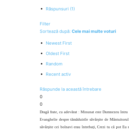
Răspunsuri (1)
Filter
Sortează după:
Cele mai multe voturi
Newest First
Oldest First
Random
Recent activ
Răspunde la această întrebare
0
0
Dragă frate, cu adevărat : Minunat este Dumnezeu întru sf
Evanghelie despre tămăduirile săvârșite de Mântuitorul I
săvârșite cei bolnavi erau întrebați, Crezi tu că pot Eu s