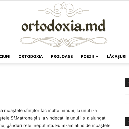
CIUNI
ORTODOXIA
PROLOAGE
POEZII
LĂCAŞURI
Ortodoxia.md
ă moaștele sfinților fac multe minuni, la unul i-a
tele Sf.Matrona și s-a vindecat, la unul i s-a alungat
me, gânduri rele, neputință. Eu m-am atins de moaștele