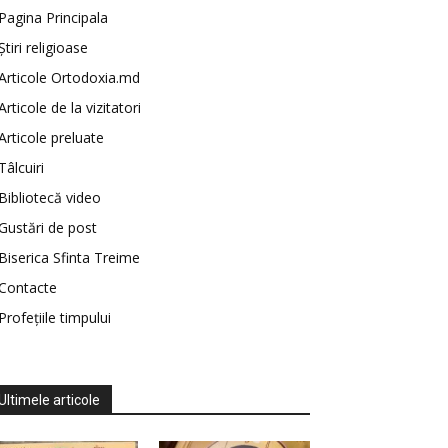
Pagina Principala
Știri religioase
Articole Ortodoxia.md
Articole de la vizitatori
Articole preluate
Tâlcuiri
Bibliotecă video
Gustări de post
Biserica Sfinta Treime
Contacte
Profețiile timpului
Ultimele articole