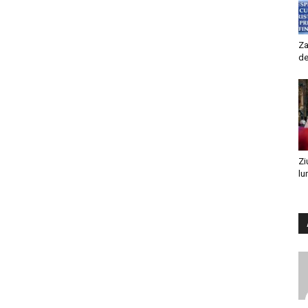
Za
de
Zi
lu