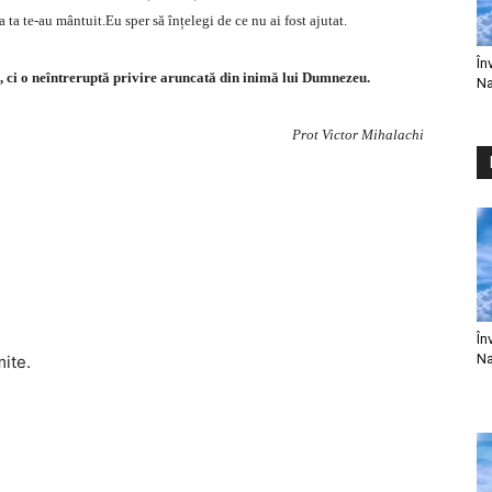
a ta te-au mântuit.Eu sper să înțelegi de ce nu ai fost ajutat.
În
ă, ci o neîntreruptă privire aruncată din inimă lui Dumnezeu.
Na
Prot Victor Mihalachi
În
Na
mite.