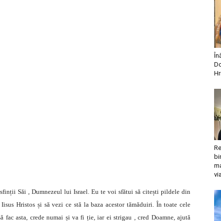
În
Do
Hr
Re
bi
ma
vi
inții Săi , Dumnezeul lui Israel. Eu te voi sfătui să citești pildele din
isus Hristos și să vezi ce stă la baza acestor tămăduiri. În toate cele
ă fac asta, crede numai și va fi ție, iar ei strigau , cred Doamne, ajută