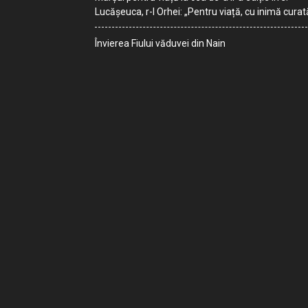
Lucășeuca, r-l Orhei: „Pentru viață, cu inimă curat
Învierea Fiului văduvei din Nain