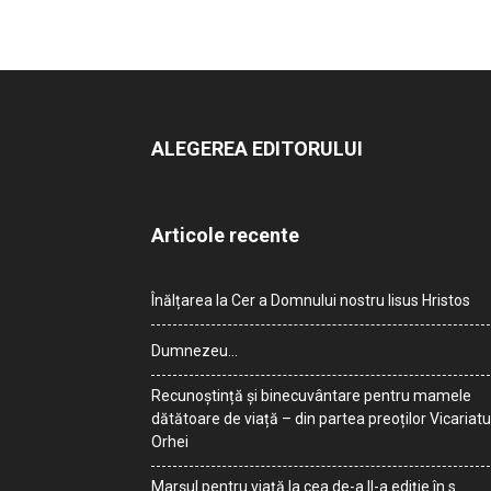
ALEGEREA EDITORULUI
Articole recente
Înălțarea la Cer a Domnului nostru Iisus Hristos
Dumnezeu…
Recunoștință și binecuvântare pentru mamele
dătătoare de viață – din partea preoților Vicariatu
Orhei
Marșul pentru viață la cea de-a II-a ediție în s.