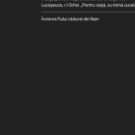
Lucășeuca, r-l Orhei: „Pentru viață, cu inimă curat
Învierea Fiului văduvei din Nain