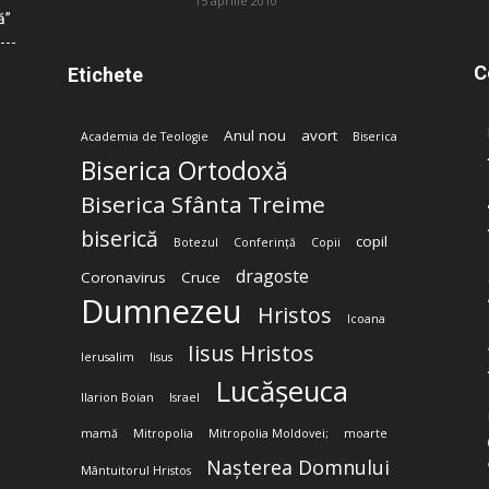
15 aprilie 2010
ă”
C
Etichete
Anul nou
avort
Academia de Teologie
Biserica
Biserica Ortodoxă
Biserica Sfânta Treime
biserică
copil
Botezul
Conferință
Copii
dragoste
Coronavirus
Cruce
Dumnezeu
Hristos
Icoana
Iisus Hristos
Ierusalim
Iisus
Lucășeuca
Ilarion Boian
Israel
mamă
Mitropolia
Mitropolia Moldovei;
moarte
Nașterea Domnului
Mântuitorul Hristos