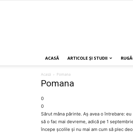
ACASĂ
ARTICOLE ŞI STUDII
RUGĂ
Acasă
Pomana
Pomana
0
0
Sărut mâna părinte. Aș avea o întrebare: e
să o fac mai devreme, adică pe 1 septembri
începe școlile și nu mai am cum să plec deo