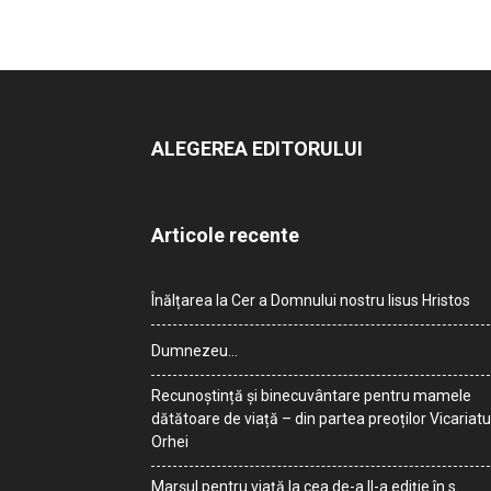
ALEGEREA EDITORULUI
Articole recente
Înălțarea la Cer a Domnului nostru Iisus Hristos
Dumnezeu…
Recunoștință și binecuvântare pentru mamele
dătătoare de viață – din partea preoților Vicariatu
Orhei
Marșul pentru viață la cea de-a II-a ediție în s.