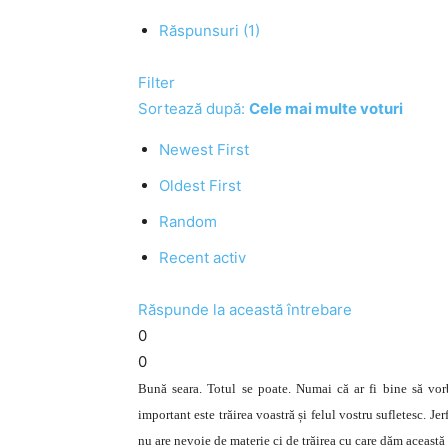
Răspunsuri (1)
Filter
Sortează după:
Cele mai multe voturi
Newest First
Oldest First
Random
Recent activ
Răspunde la această întrebare
0
0
Bună seara. Totul se poate. Numai că ar fi bine să vorb
important este trăirea voastră și felul vostru sufletesc. J
nu are nevoie de materie ci de trăirea cu care dăm această 