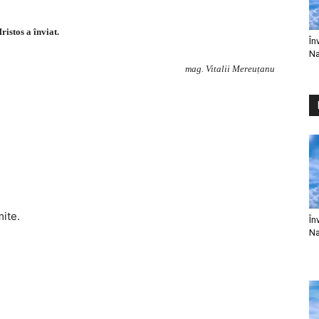
ristos a înviat.
În
Na
mag. Vitalii Mereuțanu
mite.
În
Na