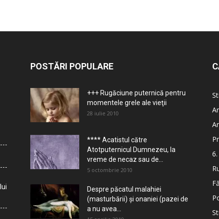
POSTĂRI POPULARE
C
+++ Rugăciune puternică pentru
St
momentele grele ale vieţii
Ar
28 iulie 2010
Ar
Pr
**** Acatistul către
Atotputernicul Dumnezeu, la
6.
vreme de necaz sau de...
Ru
5 octombrie 2010
Fă
lui
Despre păcatul malahiei
Po
(masturbării) şi onaniei (pazei de
a nu avea...
St