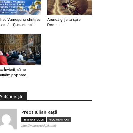
heu Vameșul și sfințirea
Aruncă grija ta spre
 casă… Și nu numai!
Domnul…
ua Învierii, să ne
minăm popoare…
Autorii noștri
Preot Iulian Raţă
3878 ARTICOLE
6 COMENTARII
http://www.ortodoxia.md