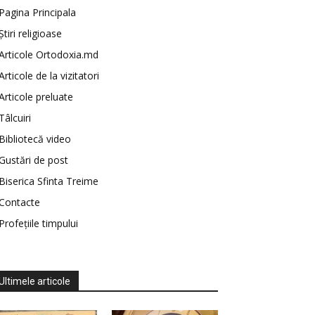
Pagina Principala
Știri religioase
Articole Ortodoxia.md
Articole de la vizitatori
Articole preluate
Tâlcuiri
Bibliotecă video
Gustări de post
Biserica Sfinta Treime
Contacte
Profețiile timpului
Ultimele articole