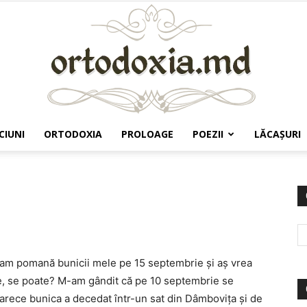
CIUNI
ORTODOXIA
PROLOAGE
POEZII
LĂCAŞURI
Ortodoxia.md
u am pomană bunicii mele pe 15 septembrie și aș vrea
e, se poate? M-am gândit că pe 10 septembrie se
arece bunica a decedat într-un sat din Dâmbovița și de