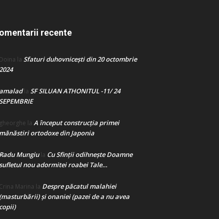
omentarii recente
Sfaturi duhovnicești din 20 octombrie
Doina
la
2024
amalad
SF SILUAN ATHONITUL -11/ 24
la
SEPEMBRIE
A început construcţia primei
gheorghe
la
mănăstiri ortodoxe din Japonia
Radu Mungiu
Cu Sfinții odihnește Doamne
la
sufletul nou adormitei roabei Tale…
Despre păcatul malahiei
Crina Marina
la
(masturbării) şi onaniei (pazei de a nu avea
copii)