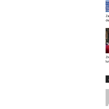
Za
de
Zi
lu