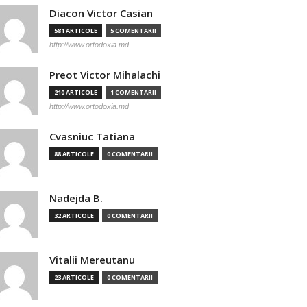
Diacon Victor Casian
581 ARTICOLE
5 COMENTARII
http://www.ortodoxia.md
Preot Victor Mihalachi
210 ARTICOLE
1 COMENTARII
http://www.ortodoxia.md
Cvasniuc Tatiana
88 ARTICOLE
0 COMENTARII
Nadejda B.
32 ARTICOLE
0 COMENTARII
Vitalii Mereutanu
23 ARTICOLE
0 COMENTARII