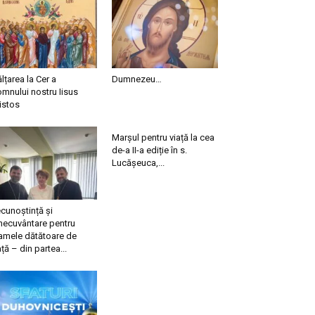
ălțarea la Cer a
Dumnezeu…
mnului nostru Iisus
istos
Marșul pentru viață la cea
de-a II-a ediție în s.
Lucășeuca,...
cunoștință și
necuvântare pentru
mele dătătoare de
ață – din partea...