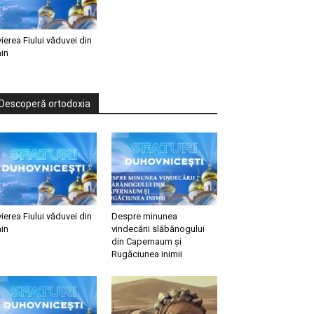
vierea Fiului văduvei din
in
Descoperă ortodoxia
vierea Fiului văduvei din
Despre minunea
in
vindecării slăbănogului
din Capernaum și
Rugăciunea inimii