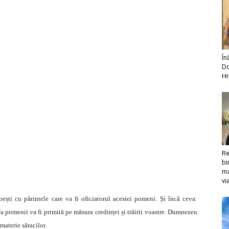
În
Do
Hr
Re
bi
ma
vi
ești cu părintele care va fi oficiatorul acestei pomeni. Și încă ceva:
erfa pomenii va fi primită pe măsura credinței și trăirii voastre. Dumnezeu
materie săracilor.