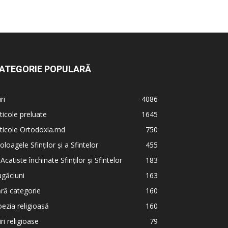
ATEGORIE POPULARĂ
iri
4086
ticole preluate
1645
ticole Ortodoxia.md
750
oloagele Sfinților și a Sfintelor
455
 Acatiste închinate Sfinților și Sfintelor
183
găciuni
163
ră categorie
160
ezia religioasă
160
iri religioase
79