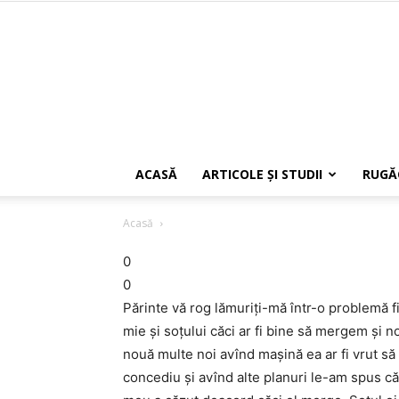
ACASĂ
ARTICOLE ŞI STUDII
RUGĂ
Acasă
0
0
Părinte vă rog lămuriți-mă într-o problemă f
mie și soțului căci ar fi bine să mergem și n
nouă multe noi avînd mașină ea ar fi vrut să 
concediu și avînd alte planuri le-am spus că