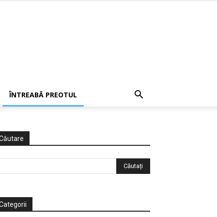
ÎNTREABĂ PREOTUL
Căutare
Categorii