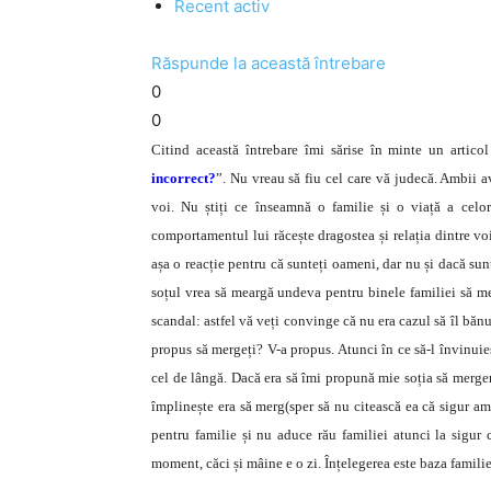
Recent activ
Răspunde la această întrebare
0
0
Citind această întrebare îmi sărise în minte un articol 
incorrect?
”. Nu vreau să fiu cel care vă judecă. Ambii ave
voi. Nu știți ce înseamnă o familie și o viață a celo
comportamentul lui răcește dragostea și relația dintre vo
așa o reacție pentru că sunteți oameni, dar nu și dacă sunt
soțul vrea să meargă undeva pentru binele familiei să mer
scandal: astfel vă veți convinge că nu era cazul să îl băn
propus să mergeți? V-a propus. Atunci în ce să-l învinuie
cel de lângă. Dacă era să îmi propună mie soția să mergem 
împlinește era să merg(sper să nu citească ea că sigur am
pentru familie și nu aduce rău familiei atunci la sigur 
moment, căci și mâine e o zi. Înțelegerea este baza familie