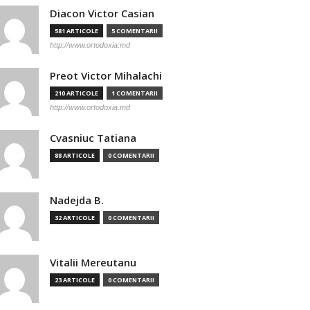
Diacon Victor Casian
581 ARTICOLE
5 COMENTARII
http://www.ortodoxia.md
Preot Victor Mihalachi
210 ARTICOLE
1 COMENTARII
http://www.ortodoxia.md
Cvasniuc Tatiana
88 ARTICOLE
0 COMENTARII
Nadejda B.
32 ARTICOLE
0 COMENTARII
Vitalii Mereutanu
23 ARTICOLE
0 COMENTARII