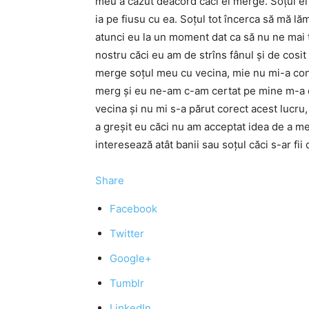
meu a căzut deacord căci el merge. Soțul ei n
ia pe fiusu cu ea. Soțul tot încerca să mă l
atunci eu la un moment dat ca să nu ne mai t
nostru căci eu am de strîns fânul și de cosit
merge soțul meu cu vecina, mie nu mi-a conve
merg și eu ne-am c-am certat pe mine m-a der
vecina și nu mi s-a părut corect acest lucru
a greșit eu căci nu am acceptat idea de a m
interesează atât banii sau soțul căci s-ar fii
Share
Facebook
Twitter
Google+
Tumblr
LinkedIn