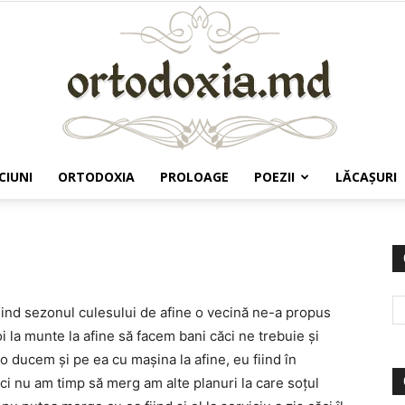
CIUNI
ORTODOXIA
PROLOAGE
POEZII
LĂCAŞURI
Ortodoxia.md
iind sezonul culesului de afine o vecină ne-a propus
oi la munte la afine să facem bani căci ne trebuie și
o ducem și pe ea cu mașina la afine, eu fiind în
ci nu am timp să merg am alte planuri la care soțul