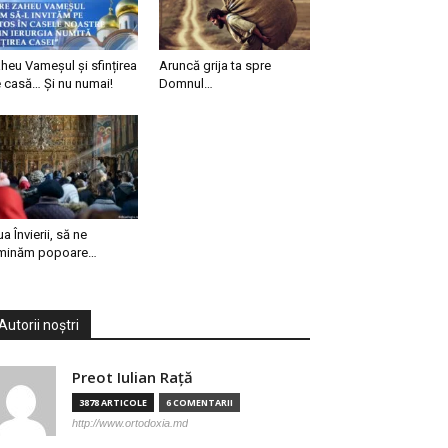
heu Vameșul și sfințirea
Aruncă grija ta spre
 casă… Și nu numai!
Domnul…
ua Învierii, să ne
minăm popoare…
Autorii noștri
Preot Iulian Raţă
3878 ARTICOLE
6 COMENTARII
http://www.ortodoxia.md