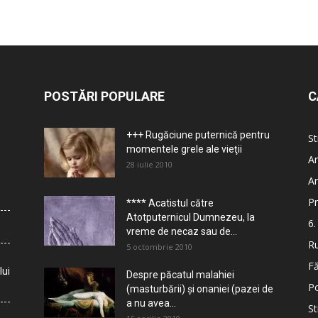
POSTĂRI POPULARE
C
+++ Rugăciune puternică pentru
St
momentele grele ale vieţii
Ar
28 iulie 2010
Ar
Pr
**** Acatistul către
Atotputernicul Dumnezeu, la
6.
vreme de necaz sau de...
Ru
5 octombrie 2010
Fă
lui
Despre păcatul malahiei
Po
(masturbării) şi onaniei (pazei de
a nu avea...
St