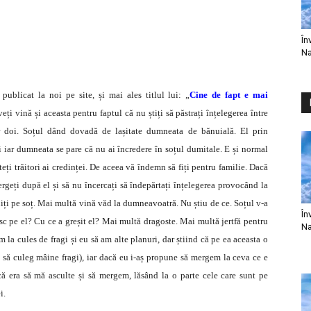
În
Na
publicat la noi pe site, și mai ales titlul lui: „
Cine de fapt e mai
ți vină și aceasta pentru faptul că nu știți să păstrați înțelegerea între
r doi. Soțul dând dovadă de lașitate dumneata de bănuială. El prin
i iar dumneata se pare că nu ai încredere în soțul dumitale. E și normal
eți trăitori ai credinței. De aceea vă îndemn să fiți pentru familie. Dacă
geți după el și să nu încercați să îndepărtați înțelegerea provocând la
uiți pe soț. Mai multă vină văd la dumneavoatră. Nu știu de ce. Soțul v-a
În
sc pe el? Cu ce a greșit el? Mai multă dragoste. Mai multă jertfă pentru
Na
la cules de fragi și eu să am alte planuri, dar știind că pe ea aceasta o
 să culeg mâine fragi), iar dacă eu i-aș propune să mergem la ceva ce e
că era să mă asculte și să mergem, lăsând la o parte cele care sunt pe
i.