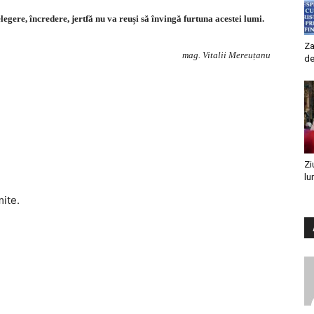
legere, încredere, jertfă nu va reuși să învingă furtuna acestei lumi.
Za
mag. Vitalii Mereuțanu
de
Zi
lu
mite.