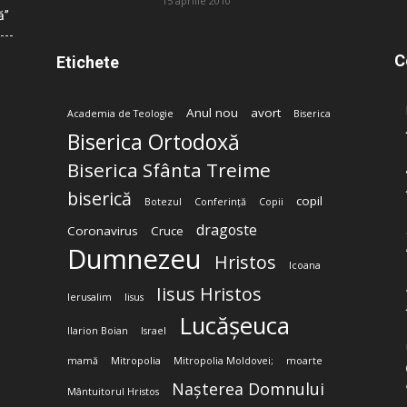
15 aprilie 2010
ă”
C
Etichete
Anul nou
avort
Academia de Teologie
Biserica
Biserica Ortodoxă
Biserica Sfânta Treime
biserică
copil
Botezul
Conferință
Copii
dragoste
Coronavirus
Cruce
Dumnezeu
Hristos
Icoana
Iisus Hristos
Ierusalim
Iisus
Lucășeuca
Ilarion Boian
Israel
mamă
Mitropolia
Mitropolia Moldovei;
moarte
Nașterea Domnului
Mântuitorul Hristos