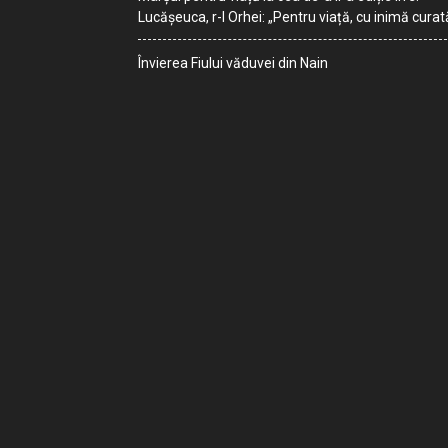
Lucășeuca, r-l Orhei: „Pentru viață, cu inimă curat
Învierea Fiului văduvei din Nain