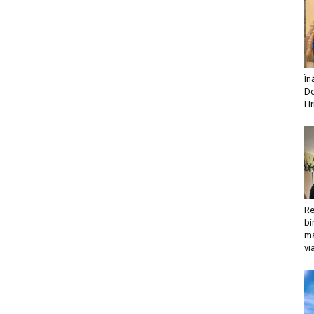
În
Do
Hr
Re
bi
ma
vi