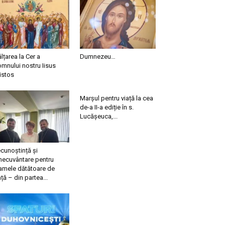
ălțarea la Cer a
Dumnezeu…
mnului nostru Iisus
istos
Marșul pentru viață la cea
de-a II-a ediție în s.
Lucășeuca,...
cunoștință și
necuvântare pentru
mele dătătoare de
ață – din partea...