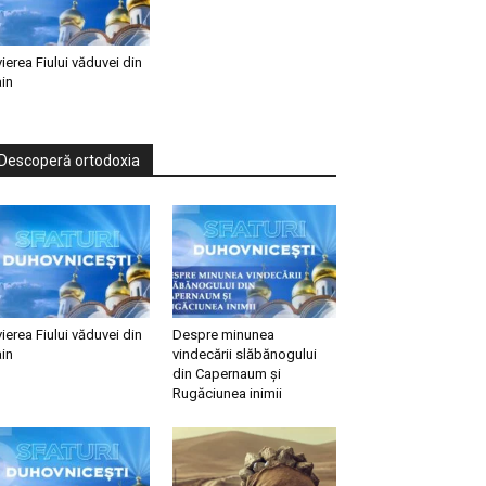
vierea Fiului văduvei din
in
Descoperă ortodoxia
vierea Fiului văduvei din
Despre minunea
in
vindecării slăbănogului
din Capernaum și
Rugăciunea inimii