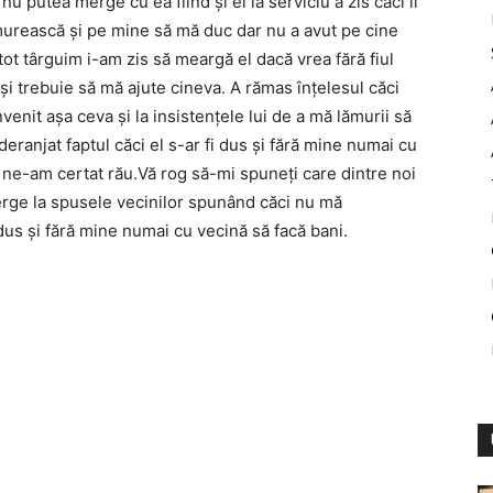
u putea merge cu ea fiind și el la serviciu a zis căci îl
ămurească și pe mine să mă duc dar nu a avut pe cine
ot târguim i-am zis să meargă el dacă vrea fără fiul
 și trebuie să mă ajute cineva. A rămas înțelesul căci
nit așa ceva și la insistențele lui de a mă lămurii să
anjat faptul căci el s-ar fi dus și fără mine numai cu
, ne-am certat rău.Vă rog să-mi spuneți care dintre noi
erge la spusele vecinilor spunând căci nu mă
 dus și fără mine numai cu vecină să facă bani.