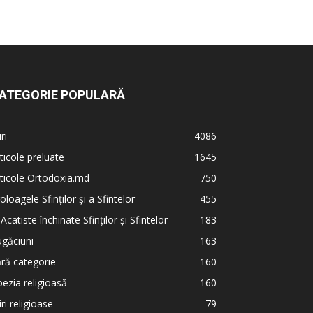
ATEGORIE POPULARĂ
iri
4086
ticole preluate
1645
ticole Ortodoxia.md
750
oloagele Sfinților și a Sfintelor
455
 Acatiste închinate Sfinților și Sfintelor
183
găciuni
163
ră categorie
160
ezia religioasă
160
iri religioase
79