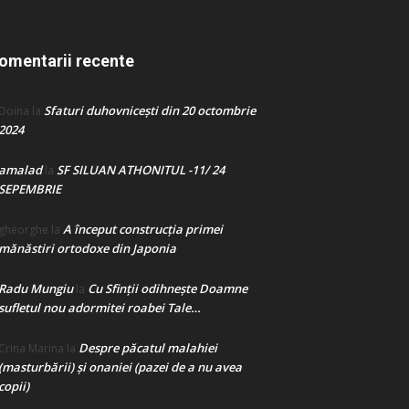
omentarii recente
Sfaturi duhovnicești din 20 octombrie
Doina
la
2024
amalad
SF SILUAN ATHONITUL -11/ 24
la
SEPEMBRIE
A început construcţia primei
gheorghe
la
mănăstiri ortodoxe din Japonia
Radu Mungiu
Cu Sfinții odihnește Doamne
la
sufletul nou adormitei roabei Tale…
Despre păcatul malahiei
Crina Marina
la
(masturbării) şi onaniei (pazei de a nu avea
copii)