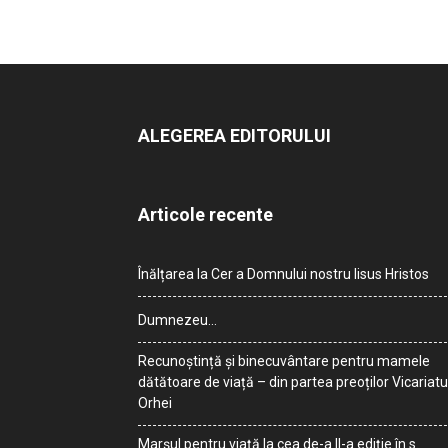
ALEGEREA EDITORULUI
Articole recente
Înălțarea la Cer a Domnului nostru Iisus Hristos
Dumnezeu…
Recunoștință și binecuvântare pentru mamele
dătătoare de viață – din partea preoților Vicariatu
Orhei
Marșul pentru viață la cea de-a II-a ediție în s.