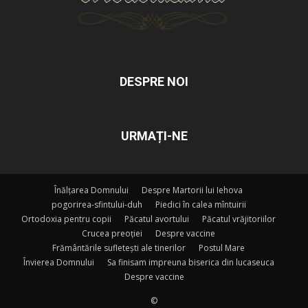
DESPRE NOI
URMAȚI-NE
Înălțarea Domnului
Despre Martorii lui Iehova
pogorirea-sfintului-duh
Piedici în calea mîntuirii
Ortodoxia pentru copii
Păcatul avortului
Păcatul vrăjitoriilor
Crucea preoției
Despre vaccine
Frământările sufletești ale tinerilor
Postul Mare
Învierea Domnului
Sa finisam impreuna biserica din lucaseuca
Despre vaccine
©