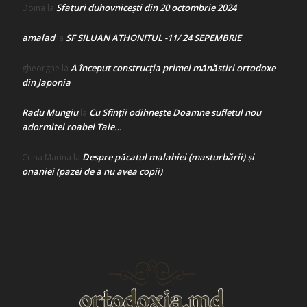
Sfaturi duhovnicești din 20 octombrie 2024
Doina
la
amalad
SF SILUAN ATHONITUL -11/ 24 SEPEMBRIE
la
A început construcţia primei mănăstiri ortodoxe
gheorghe
la
din Japonia
Radu Mungiu
Cu Sfinții odihnește Doamne sufletul nou
la
adormitei roabei Tale…
Despre păcatul malahiei (masturbării) şi
Crina Marina
la
onaniei (pazei de a nu avea copii)