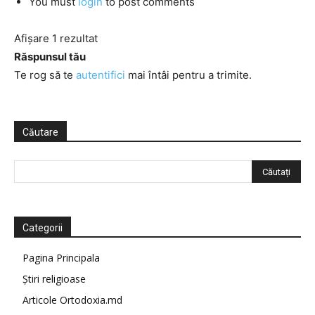
You must
login
to post comments
Afișare 1 rezultat
Răspunsul tău
Te rog să te
autentifici
mai întâi pentru a trimite.
Căutare
Categorii
Pagina Principala
Știri religioase
Articole Ortodoxia.md