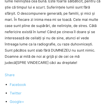
lume neliniștea cea bună. Este foarte sălbăticit, pentru că
știe că timpul lui e scurt. Suferințele lumii sunt fără
sfârșit. O descompunere generală, pe familii, și mici și
mari. În fiecare zi inima mea mi se toacă. Cele mai multe
case sunt pline de supărări, de neliniște, de stres. Câtă
nefericire există în lume! Când pe cineva îl doare și se
interesează de ceilalți și nu de sine, atunci el vede
întreaga lume ca la radiografie, cu raze duhovnicești.
Sunt păcătos sunt slab fără DUMNEZEU nu sunt nimic.
Doamne ai milă de noi ai grijă și de cei ce mă
judecă[SPRE VINDECARE] căci au dreptate!
Share
Facebook
Twitter
Google+