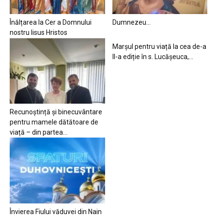
Înălțarea la Cer a Domnului
Dumnezeu…
nostru Iisus Hristos
Marșul pentru viață la cea de-a
II-a ediție în s. Lucășeuca,...
Recunoștință și binecuvântare
pentru mamele dătătoare de
viață – din partea...
Învierea Fiului văduvei din Nain