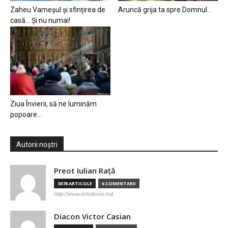
Zaheu Vameșul și sfințirea de
Aruncă grija ta spre Domnul…
casă… Și nu numai!
Ziua Învierii, să ne luminăm
popoare…
Autorii noștri
Preot Iulian Raţă
3878 ARTICOLE
6 COMENTARII
http://www.ortodoxia.md
Diacon Victor Casian