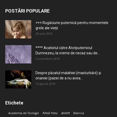
POSTĂRI POPULARE
+++ Rugăciune puternică pentru momentele
grele ale vieţii
28 iulie 2010
**** Acatistul către Atotputernicul
Dumnezeu, la vreme de necaz sau de...
5 octombrie 2010
Despre păcatul malahiei (masturbării) şi
onaniei (pazei de a nu avea...
15 aprilie 2010
Etichete
Anul nou
avort
Academia de Teologie
Biserica