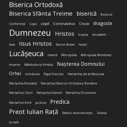
Biserica Ortodoxă
Biserica Sfânta Treime
biserică
Botezul
dragoste
copil
Coronavirus
Cruce
Conferință
Copii
Dumnezeu
Hristos
Icoana
Ierusalim
Iisus Hristos
Iisus
Ilarion Boian
Israel
Lucășeuca
mamă
Mitropolia
Mitropolia Moldovei;
Nașterea Domnului
moarte
Mântuitorul Hristos
Orhei
ortodoxia
Papa Francisc
Patriarhia de la Moscova
Patriarhia Română
Patriarhul Bisericii Ortodoxe Române
Patriarhul Chiril
Patriarhul Daniel
Patriarhul Ecumenic
Predica
Patriarhul Kirill
pictura
Preot Iulian Rață
Sfaturi duhovnicești;
Sinaxa
Școală