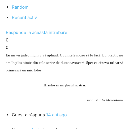
Random
Recent activ
Răspunde la această întrebare
0
0
Eu nu vă judec nici nu vă aplaud. Cuvintele spuse să le facă. Eu practic nu
am înțeles nimic din cele scrise de dumneavoastră. Sper ca cineva măcar să
primească un mic folos.
Hristos în mijlocul nostru.
mag. Vitalii Mereuțanu
Guest
a răspuns
14 ani ago