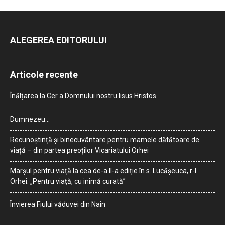
ALEGEREA EDITORULUI
Articole recente
Înălțarea la Cer a Domnului nostru Iisus Hristos
Dumnezeu…
Recunoștință și binecuvântare pentru mamele dătătoare de
viață – din partea preoților Vicariatului Orhei
Marșul pentru viață la cea de-a II-a ediție în s. Lucășeuca, r-l
Orhei: „Pentru viață, cu inimă curată”
Învierea Fiului văduvei din Nain