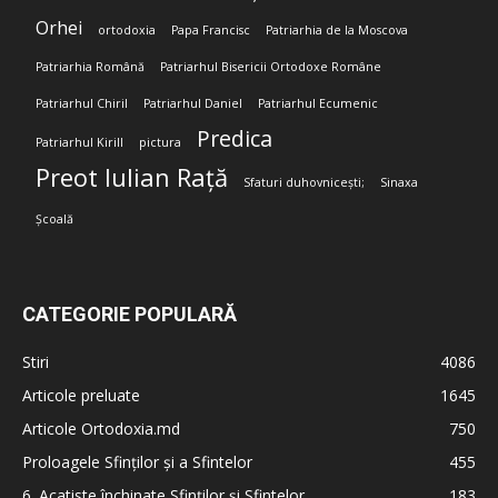
Orhei
ortodoxia
Papa Francisc
Patriarhia de la Moscova
Patriarhia Română
Patriarhul Bisericii Ortodoxe Române
Patriarhul Chiril
Patriarhul Daniel
Patriarhul Ecumenic
Predica
Patriarhul Kirill
pictura
Preot Iulian Rață
Sfaturi duhovnicești;
Sinaxa
Școală
CATEGORIE POPULARĂ
Stiri
4086
Articole preluate
1645
Articole Ortodoxia.md
750
Proloagele Sfinților și a Sfintelor
455
6. Acatiste închinate Sfinților și Sfintelor
183