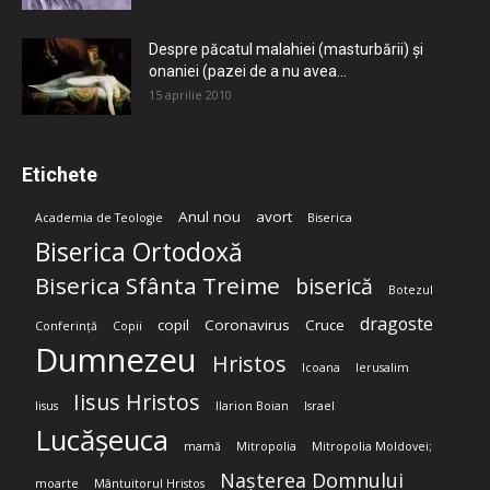
Despre păcatul malahiei (masturbării) şi
onaniei (pazei de a nu avea...
15 aprilie 2010
Etichete
Anul nou
avort
Academia de Teologie
Biserica
Biserica Ortodoxă
Biserica Sfânta Treime
biserică
Botezul
dragoste
copil
Coronavirus
Cruce
Conferință
Copii
Dumnezeu
Hristos
Icoana
Ierusalim
Iisus Hristos
Iisus
Ilarion Boian
Israel
Lucășeuca
mamă
Mitropolia
Mitropolia Moldovei;
Nașterea Domnului
moarte
Mântuitorul Hristos