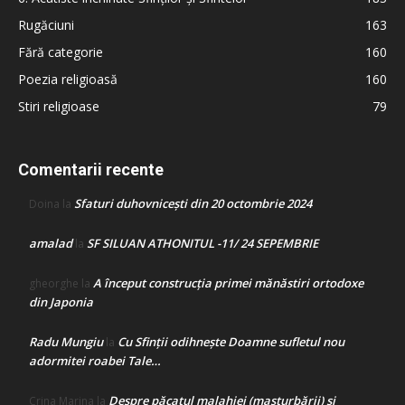
Rugăciuni
163
Fără categorie
160
Poezia religioasă
160
Stiri religioase
79
Comentarii recente
Sfaturi duhovnicești din 20 octombrie 2024
Doina
la
amalad
SF SILUAN ATHONITUL -11/ 24 SEPEMBRIE
la
A început construcţia primei mănăstiri ortodoxe
gheorghe
la
din Japonia
Radu Mungiu
Cu Sfinții odihnește Doamne sufletul nou
la
adormitei roabei Tale…
Despre păcatul malahiei (masturbării) şi
Crina Marina
la