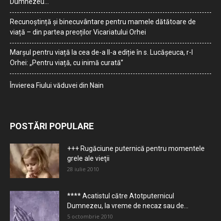
Dumnezeu…
Recunoștință și binecuvântare pentru mamele dătătoare de
viață – din partea preoților Vicariatului Orhei
Marșul pentru viață la cea de-a II-a ediție în s. Lucășeuca, r-l
Orhei: „Pentru viață, cu inimă curată”
Învierea Fiului văduvei din Nain
POSTĂRI POPULARE
+++ Rugăciune puternică pentru momentele
grele ale vieţii
28 iulie 2010
**** Acatistul către Atotputernicul
Dumnezeu, la vreme de necaz sau de...
5 octombrie 2010