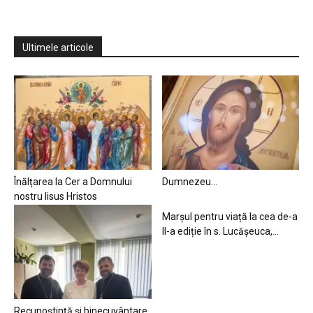
Ultimele articole
Înălțarea la Cer a Domnului
Dumnezeu…
nostru Iisus Hristos
Marșul pentru viață la cea de-a
II-a ediție în s. Lucășeuca,...
Recunoștință și binecuvântare