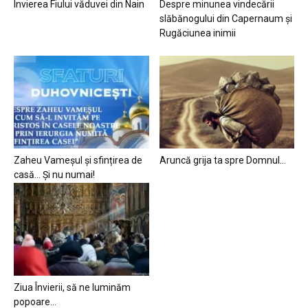
Învierea Fiului văduvei din Nain
Despre minunea vindecării
slăbănogului din Capernaum și
Rugăciunea inimii
Zaheu Vameșul și sfințirea de
Aruncă grija ta spre Domnul…
casă… Și nu numai!
Ziua Învierii, să ne luminăm
popoare…