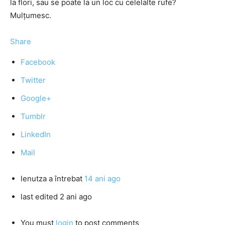
la flori, sau se poate la un loc cu celelalte rufe?
Mulțumesc.
Share
Facebook
Twitter
Google+
Tumblr
LinkedIn
Mail
lenutza
a întrebat
14 ani ago
last edited 2 ani ago
You must
login
to post comments