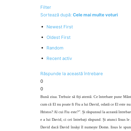
Filter
Sortează după:
Cele mai multe voturi
Newest First
Oldest First
Random
Recent activ
Răspunde la această întrebare
0
0
Bună ziua. Trebuie să fiți atentă. Ce întrebare pune Mânt
cum că El nu poate fi Fiu a lui David, odată ce El este n
Hristos? Al cui Fiu este?”. Și răspunsul la această întreba
e a lui David, ci cei întrebați răspund. Și atunci Iisus 
David dacă David însăși îl numește Domn. Iisus le spun