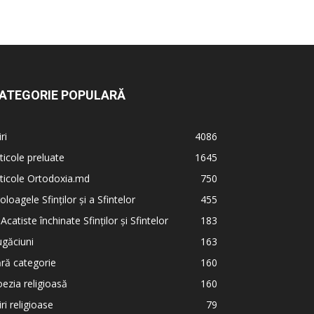
ATEGORIE POPULARĂ
iri
4086
ticole preluate
1645
ticole Ortodoxia.md
750
oloagele Sfinților și a Sfintelor
455
 Acatiste închinate Sfinților și Sfintelor
183
găciuni
163
ră categorie
160
ezia religioasă
160
iri religioase
79