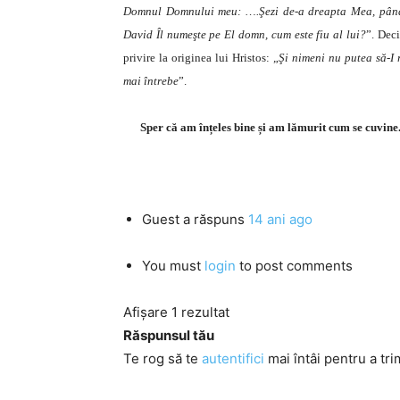
Domnul Domnului meu: ….Şezi de-a dreapta Mea, până c
David Îl numeşte pe El domn, cum este fiu al lui?
”. Deci
privire la originea lui Hristos: „
Şi nimeni nu putea să-I 
mai întrebe
”.
Sper că am înțeles bine și am lămurit cum se cuvine
Guest
a răspuns
14 ani ago
You must
login
to post comments
Afișare 1 rezultat
Răspunsul tău
Te rog să te
autentifici
mai întâi pentru a tri