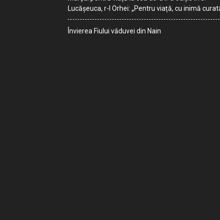
Lucășeuca, r-l Orhei: „Pentru viață, cu inimă curat
Învierea Fiului văduvei din Nain