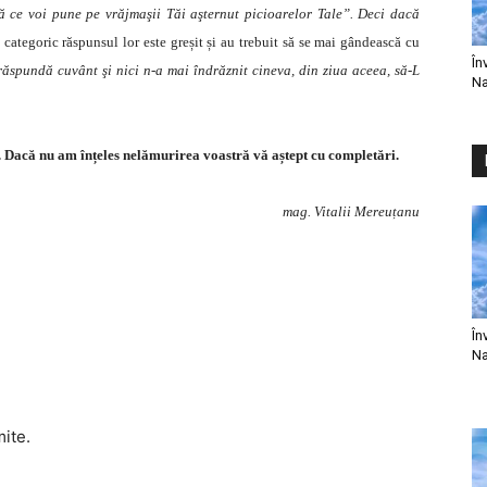
e voi pune pe vrăjmaşii Tăi aşternut picioarelor Tale”. Deci dacă
 categoric răspunsul lor este greșit și au trebuit să se mai gândească cu
În
răspundă cuvânt şi nici n-a mai îndrăznit cineva, din ziua aceea, să-L
Na
. Dacă nu am înțeles nelămurirea voastră vă aștept cu completări.
mag. Vitalii Mereuțanu
În
Na
mite.