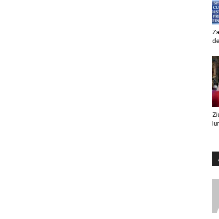
Za
de
Zi
lu