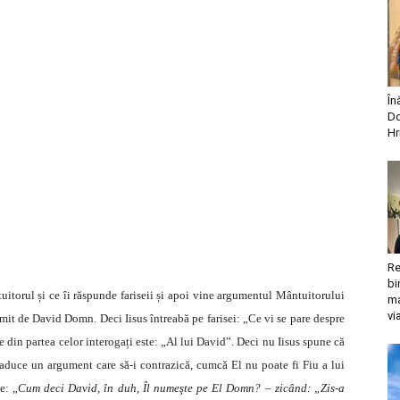
În
Do
Hr
Re
bi
uitorul și ce îi răspunde fariseii și apoi vine argumentul Mântuitorului
ma
vi
umit de David Domn. Deci Iisus întreabă pe farisei: „Ce vi se pare despre
re din partea celor interogați este: „Al lui David”. Deci nu Iisus spune că
le aduce un argument care să-i contrazică, cumcă El nu poate fi Fiu a lui
e: „
Cum deci David, în duh, Îl numeşte pe El Domn? – zicând: „Zis-a