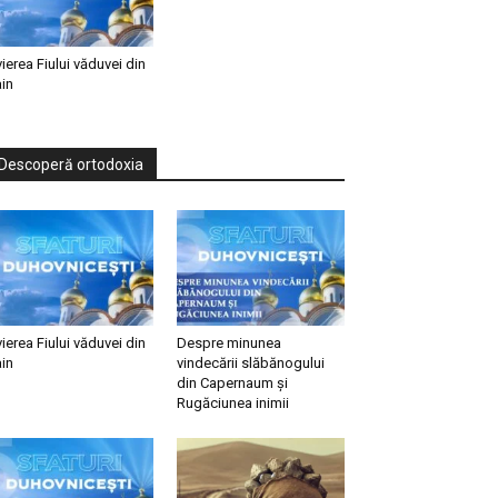
vierea Fiului văduvei din
in
Descoperă ortodoxia
vierea Fiului văduvei din
Despre minunea
in
vindecării slăbănogului
din Capernaum și
Rugăciunea inimii