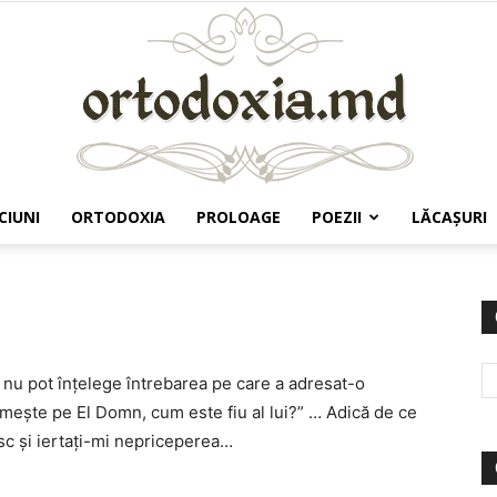
CIUNI
ORTODOXIA
PROLOAGE
POEZII
LĂCAŞURI
Ortodoxia.md
 nu pot înțelege întrebarea pe care a adresat-o
numește pe El Domn, cum este fiu al lui?” … Adică de ce
sc și iertați-mi nepriceperea…