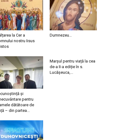
ălțarea la Cer a
Dumnezeu…
mnului nostru Iisus
istos
Marșul pentru viață la cea
de-a II-a ediție în s.
Lucășeuca,...
cunoștință și
necuvântare pentru
mele dătătoare de
ață – din partea...