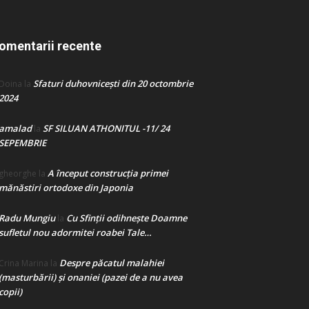
omentarii recente
Sfaturi duhovnicești din 20 octombrie
Doina
la
2024
amalad
SF SILUAN ATHONITUL -11/ 24
la
SEPEMBRIE
A început construcţia primei
gheorghe
la
mănăstiri ortodoxe din Japonia
Radu Mungiu
Cu Sfinții odihnește Doamne
la
sufletul nou adormitei roabei Tale…
Despre păcatul malahiei
Crina Marina
la
(masturbării) şi onaniei (pazei de a nu avea
copii)