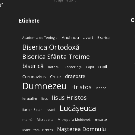
15 aprilie 2010
ă”
C
Etichete
Anul nou
avort
Academia de Teologie
Biserica
Biserica Ortodoxă
Biserica Sfânta Treime
biserică
copil
Botezul
Conferință
Copii
dragoste
Coronavirus
Cruce
Dumnezeu
Hristos
Icoana
Iisus Hristos
Ierusalim
Iisus
Lucășeuca
Ilarion Boian
Israel
mamă
Mitropolia
Mitropolia Moldovei;
moarte
Nașterea Domnului
Mântuitorul Hristos