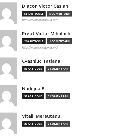
Diacon Victor Casian
581 ARTICOLE
5 COMENTARII
http://www.ortodoxia.md
Preot Victor Mihalachi
210 ARTICOLE
1 COMENTARII
http://www.ortodoxia.md
Cvasniuc Tatiana
88 ARTICOLE
0 COMENTARII
Nadejda B.
32 ARTICOLE
0 COMENTARII
Vitalii Mereutanu
23 ARTICOLE
0 COMENTARII