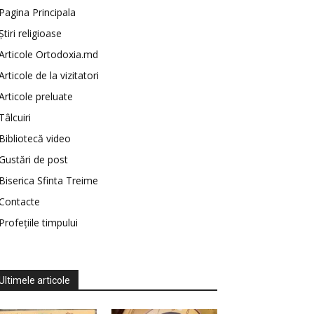
Pagina Principala
Știri religioase
Articole Ortodoxia.md
Articole de la vizitatori
Articole preluate
Tâlcuiri
Bibliotecă video
Gustări de post
Biserica Sfinta Treime
Contacte
Profețiile timpului
Ultimele articole