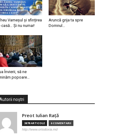
heu Vameșul și sfințirea
Aruncă grija ta spre
 casă… Și nu numai!
Domnul…
ua Învierii, să ne
minăm popoare…
Autorii noștri
Preot Iulian Raţă
3878 ARTICOLE
6 COMENTARII
http://www.ortodoxia.md