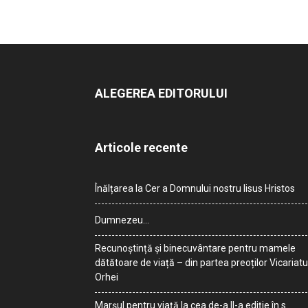
ALEGEREA EDITORULUI
Articole recente
Înălțarea la Cer a Domnului nostru Iisus Hristos
Dumnezeu…
Recunoștință și binecuvântare pentru mamele
dătătoare de viață – din partea preoților Vicariatu
Orhei
Marșul pentru viață la cea de-a II-a ediție în s.