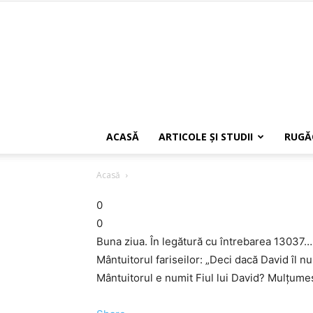
ACASĂ
ARTICOLE ŞI STUDII
RUGĂ
Acasă
0
0
Buna ziua. În legătură cu întrebarea 13037…
Mântuitorul fariseilor: „Deci dacă David îl 
Mântuitorul e numit Fiul lui David? Mulțume