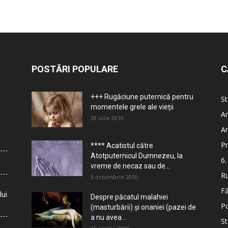
POSTĂRI POPULARE
C
+++ Rugăciune puternică pentru
St
momentele grele ale vieţii
Ar
28 iulie 2010
Ar
Pr
**** Acatistul către
Atotputernicul Dumnezeu, la
6.
vreme de necaz sau de...
Ru
5 octombrie 2010
Fă
lui
Despre păcatul malahiei
Po
(masturbării) şi onaniei (pazei de
a nu avea...
St