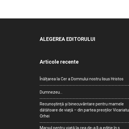
ALEGEREA EDITORULUI
Articole recente
Înălțarea la Cer a Domnului nostru Iisus Hristos
Dumnezeu…
Recunoștință și binecuvântare pentru mamele
dătătoare de viață – din partea preoților Vicariatu
Orhei
Marșul pentru viață la cea de-a II-a ediție în s.