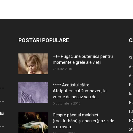
POSTĂRI POPULARE
C
+++ Rugăciune puternică pentru
St
momentele grele ale vieţii
Ar
28 iulie 2010
Ar
Pr
**** Acatistul către
Atotputernicul Dumnezeu, la
6.
vreme de necaz sau de...
Ru
5 octombrie 2010
Fă
lui
Despre păcatul malahiei
Po
(masturbării) şi onaniei (pazei de
a nu avea...
St