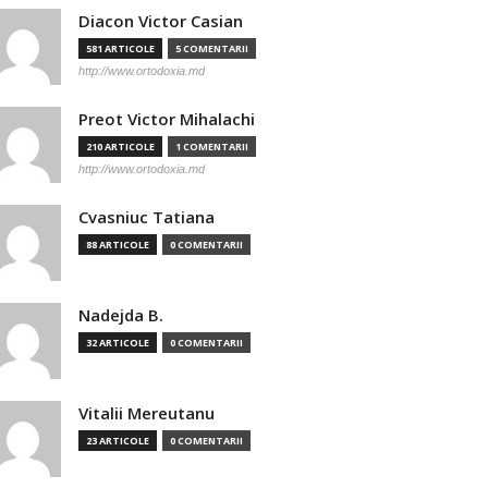
Diacon Victor Casian
581 ARTICOLE
5 COMENTARII
http://www.ortodoxia.md
Preot Victor Mihalachi
210 ARTICOLE
1 COMENTARII
http://www.ortodoxia.md
Cvasniuc Tatiana
88 ARTICOLE
0 COMENTARII
Nadejda B.
32 ARTICOLE
0 COMENTARII
Vitalii Mereutanu
23 ARTICOLE
0 COMENTARII