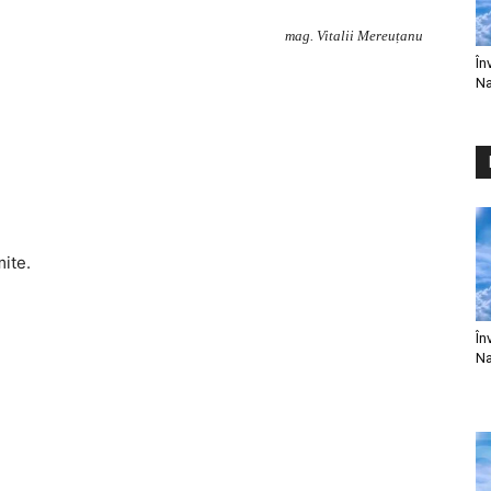
mag. Vitalii Mereuțanu
În
Na
mite.
În
Na