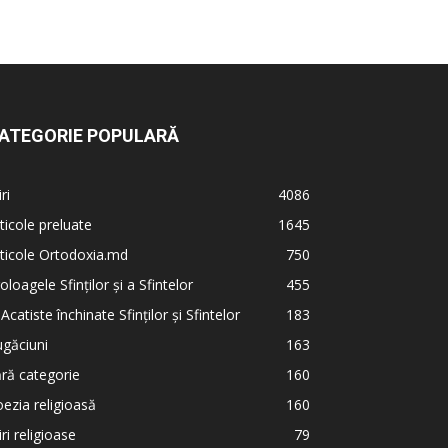
ATEGORIE POPULARĂ
iri
4086
ticole preluate
1645
ticole Ortodoxia.md
750
oloagele Sfinților și a Sfintelor
455
 Acatiste închinate Sfinților și Sfintelor
183
găciuni
163
ră categorie
160
ezia religioasă
160
iri religioase
79