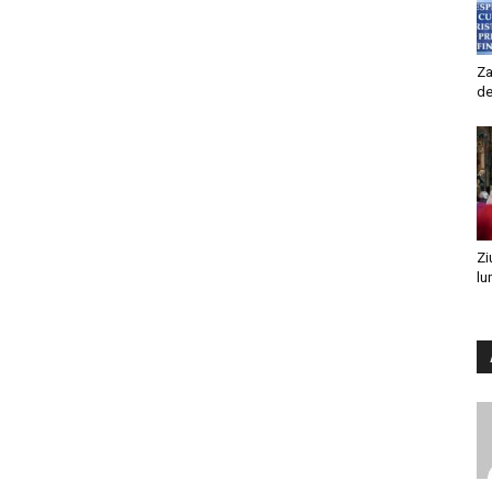
Za
de
Zi
lu