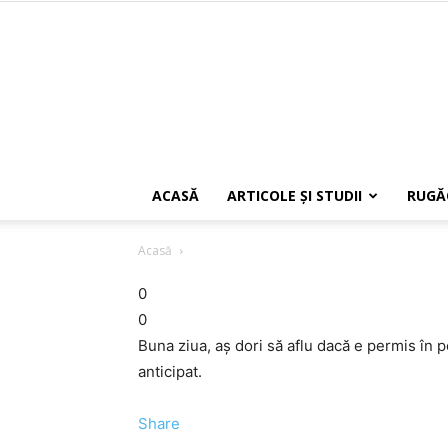
ACASĂ
ARTICOLE ŞI STUDII
RUGĂ
Acasă
0
0
Buna ziua, aș dori să aflu dacă e permis în p
anticipat.
Share