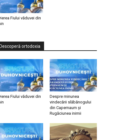
vierea Fiului văduvei din
in
Descoperă ortodoxia
vierea Fiului văduvei din
Despre minunea
in
vindecării slăbănogului
din Capernaum și
Rugăciunea inimii