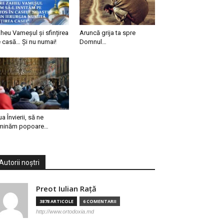
heu Vameșul și sfințirea
Aruncă grija ta spre
 casă… Și nu numai!
Domnul…
ua Învierii, să ne
minăm popoare…
Autorii noștri
Preot Iulian Raţă
3878 ARTICOLE
6 COMENTARII
http://www.ortodoxia.md