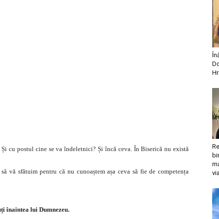
În
Do
Hr
Re
Și cu postul cine se va îndeletnici? Și încă ceva. În Biserică nu există
bi
ma
m să vă sfătuim pentru că nu cunoaștem așa ceva să fie de competența
vi
uți înaintea lui Dumnezeu.