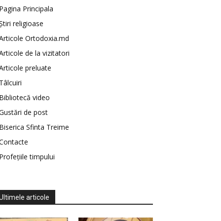
Pagina Principala
Știri religioase
Articole Ortodoxia.md
Articole de la vizitatori
Articole preluate
Tâlcuiri
Bibliotecă video
Gustări de post
Biserica Sfinta Treime
Contacte
Profețiile timpului
Ultimele articole