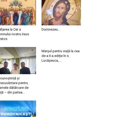
ălțarea la Cer a
Dumnezeu…
mnului nostru Iisus
istos
Marșul pentru viață la cea
de-a II-a ediție în s.
Lucășeuca,...
cunoștință și
necuvântare pentru
mele dătătoare de
ață – din partea...