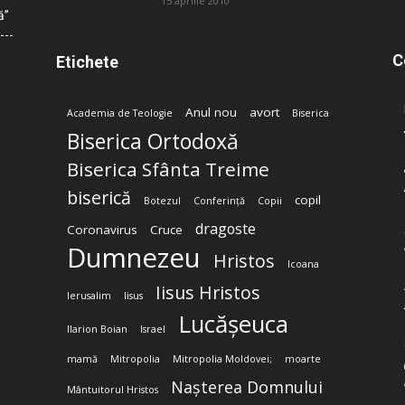
15 aprilie 2010
ă”
C
Etichete
Anul nou
avort
Academia de Teologie
Biserica
Biserica Ortodoxă
Biserica Sfânta Treime
biserică
copil
Botezul
Conferință
Copii
dragoste
Coronavirus
Cruce
Dumnezeu
Hristos
Icoana
Iisus Hristos
Ierusalim
Iisus
Lucășeuca
Ilarion Boian
Israel
mamă
Mitropolia
Mitropolia Moldovei;
moarte
Nașterea Domnului
Mântuitorul Hristos