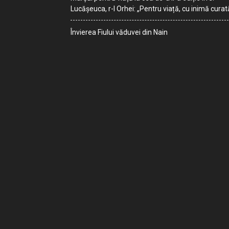
Lucășeuca, r-l Orhei: „Pentru viață, cu inimă curat
Învierea Fiului văduvei din Nain