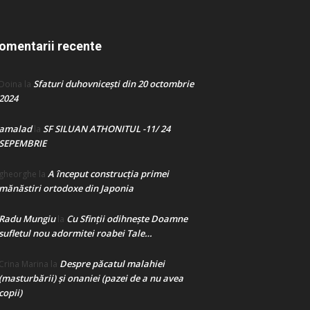
omentarii recente
Sfaturi duhovnicești din 20 octombrie
Doina
la
2024
amalad
SF SILUAN ATHONITUL -11/ 24
la
SEPEMBRIE
A început construcţia primei
gheorghe
la
mănăstiri ortodoxe din Japonia
Radu Mungiu
Cu Sfinții odihnește Doamne
la
sufletul nou adormitei roabei Tale…
Despre păcatul malahiei
Crina Marina
la
(masturbării) şi onaniei (pazei de a nu avea
copii)