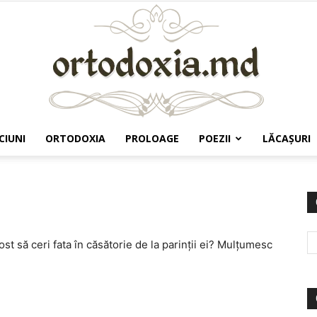
CIUNI
ORTODOXIA
PROLOAGE
POEZII
LĂCAŞURI
Ortodoxia.md
ost să ceri fata în căsătorie de la parinții ei? Mulțumesc