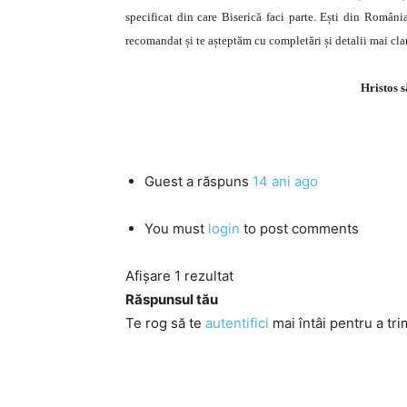
specificat din care Biserică faci parte. Ești din Români
recomandat și te așteptăm cu completări și detalii mai cla
Hristos s
Guest
a răspuns
14 ani ago
You must
login
to post comments
Afișare 1 rezultat
Răspunsul tău
Te rog să te
autentifici
mai întâi pentru a tri