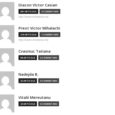
Diacon Victor Casian
581 ARTICOLE
5 COMENTARII
http://www.ortodoxia.md
Preot Victor Mihalachi
210 ARTICOLE
1 COMENTARII
http://www.ortodoxia.md
Cvasniuc Tatiana
88 ARTICOLE
0 COMENTARII
Nadejda B.
32 ARTICOLE
0 COMENTARII
Vitalii Mereutanu
23 ARTICOLE
0 COMENTARII