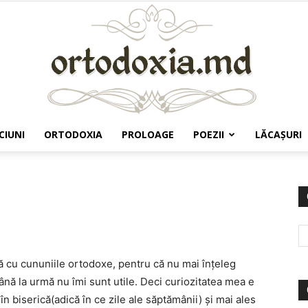
CIUNI
ORTODOXIA
PROLOAGE
POEZII
LĂCAŞURI
Ortodoxia.md
ă cu cununiile ortodoxe, pentru că nu mai înțeleg
până la urmă nu îmi sunt utile. Deci curiozitatea mea e
n biserică(adică în ce zile ale săptămânii) și mai ales