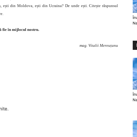
a, ești din Moldova, ești din Ucraina? De unde ești. Citește răspunsul
re.
În
Na
ă fie în mijlocul nostru.
mag. Vitalii Mereuțanu
În
Na
mite.