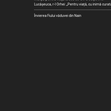
Lucășeuca, r-l Orhei: „Pentru viață, cu inimă curat
Învierea Fiului văduvei din Nain