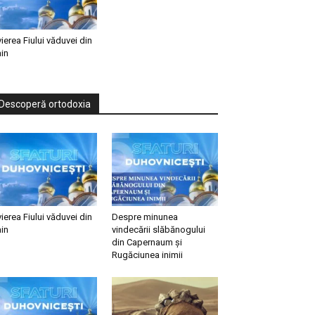
vierea Fiului văduvei din
in
Descoperă ortodoxia
vierea Fiului văduvei din
Despre minunea
in
vindecării slăbănogului
din Capernaum și
Rugăciunea inimii