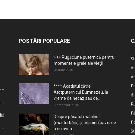
POSTĂRI POPULARE
C
+++ Rugăciune puternică pentru
St
momentele grele ale vieţii
Ar
28 iulie 2010
Ar
Pr
**** Acatistul către
Atotputernicul Dumnezeu, la
6.
vreme de necaz sau de...
Ru
5 octombrie 2010
Fă
lui
Despre păcatul malahiei
Po
(masturbării) şi onaniei (pazei de
a nu avea...
St