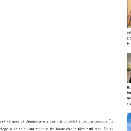
În
Do
Hr
Re
bi
ma
vi
u să vă spun că Duminica este cea mai potrivită zi pentru cununie. Îți
țelege și de ce nu am putut să fiu foarte clar în răspunsul meu. Nu ai