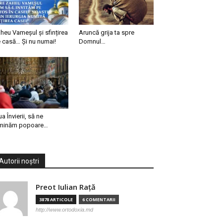
heu Vameșul și sfințirea
Aruncă grija ta spre
 casă… Și nu numai!
Domnul…
ua Învierii, să ne
minăm popoare…
Autorii noștri
Preot Iulian Raţă
3878 ARTICOLE
6 COMENTARII
http://www.ortodoxia.md