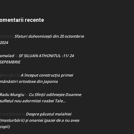
omentarii recente
Sfaturi duhovnicești din 20 octombrie
Doina
la
2024
amalad
SF SILUAN ATHONITUL -11/ 24
la
SEPEMBRIE
A început construcţia primei
gheorghe
la
mănăstiri ortodoxe din Japonia
Radu Mungiu
Cu Sfinții odihnește Doamne
la
sufletul nou adormitei roabei Tale…
Despre păcatul malahiei
Crina Marina
la
(masturbării) şi onaniei (pazei de a nu avea
copii)