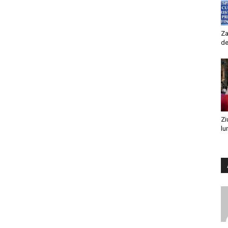
Za
de
Zi
lu