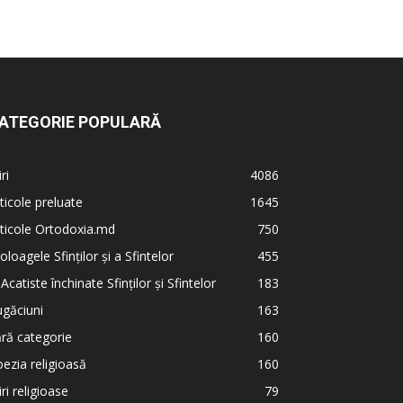
ATEGORIE POPULARĂ
iri
4086
ticole preluate
1645
ticole Ortodoxia.md
750
oloagele Sfinților și a Sfintelor
455
 Acatiste închinate Sfinților și Sfintelor
183
găciuni
163
ră categorie
160
ezia religioasă
160
iri religioase
79