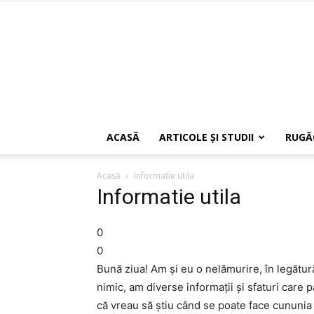
ACASĂ
ARTICOLE ŞI STUDII
RUGĂ
Acasă
Informatie utila
Informatie utila
0
0
Bună ziua! Am și eu o nelămurire, în legătur
nimic, am diverse informații și sfaturi care 
că vreau să știu când se poate face cununia î