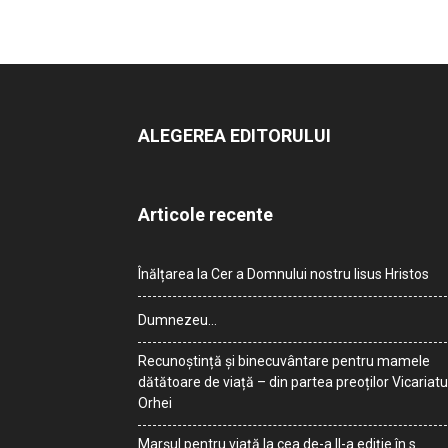
ALEGEREA EDITORULUI
Articole recente
Înălțarea la Cer a Domnului nostru Iisus Hristos
Dumnezeu…
Recunoștință și binecuvântare pentru mamele
dătătoare de viață – din partea preoților Vicariatu
Orhei
Marșul pentru viață la cea de-a II-a ediție în s.