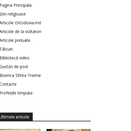
Pagina Principala
Știri religioase
Articole Ortodoxia.md
Articole de la vizitatori
Articole preluate
Tâlcuiri
Bibliotecă video
Gustări de post
Biserica Sfinta Treime
Contacte
Profețiile timpului
Ultimele articole