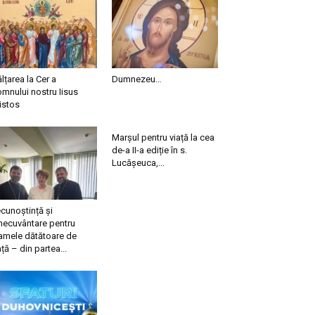
ălțarea la Cer a
Dumnezeu…
mnului nostru Iisus
istos
Marșul pentru viață la cea
de-a II-a ediție în s.
Lucășeuca,...
cunoștință și
necuvântare pentru
mele dătătoare de
ață – din partea...