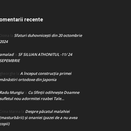
omentarii recente
Sfaturi duhovnicești din 20 octombrie
Doina
la
2024
amalad
SF SILUAN ATHONITUL -11/ 24
la
SEPEMBRIE
A început construcţia primei
gheorghe
la
mănăstiri ortodoxe din Japonia
Radu Mungiu
Cu Sfinții odihnește Doamne
la
sufletul nou adormitei roabei Tale…
Despre păcatul malahiei
Crina Marina
la
(masturbării) şi onaniei (pazei de a nu avea
copii)