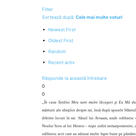
Filter
Sortează după:
Cele mai multe voturi
Newest First
Oldest First
Random
Recent activ
Răspunde la această întrebare
0
0
„În casa Tatălui Meu sunt multe lăcaşuri şi Eu Mă du
mărturii ale sfinţilor despre rai, însă după spusele Sfânt
diferite locuri în rai: Sânul lui Avraam, unde odihnesc c
Noului Sion al lui Hristos – nişte zidiri nemaipomenite, 
odihnesc acei care au adunat multe fapte bune pe pământ.