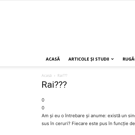
ACASĂ
ARTICOLE ŞI STUDII
RUGĂ
Acasă
Rai???
Rai???
0
0
Am şi eu o întrebare şi anume: există un si
sus în ceruri? Fiecare este pus în funcţie 