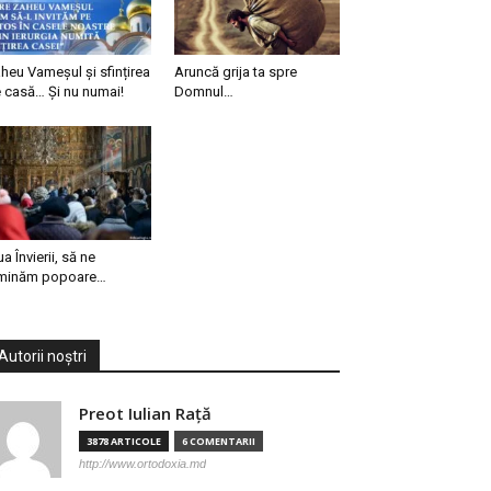
heu Vameșul și sfințirea
Aruncă grija ta spre
 casă… Și nu numai!
Domnul…
ua Învierii, să ne
minăm popoare…
Autorii noștri
Preot Iulian Raţă
3878 ARTICOLE
6 COMENTARII
http://www.ortodoxia.md