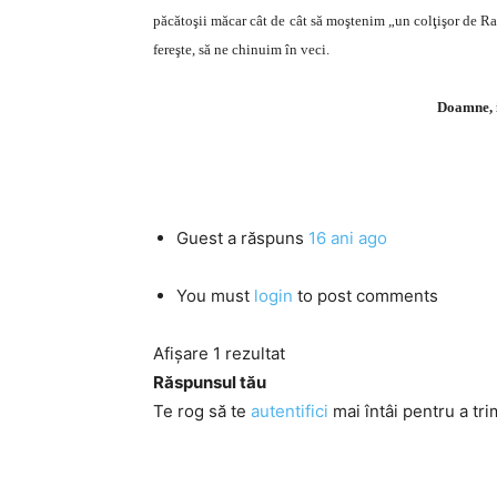
păcătoşii măcar cât de cât să moştenim „un colţişor de 
fereşte, să ne chinuim în veci.
Doamne, i
Guest
a răspuns
16 ani ago
You must
login
to post comments
Afișare 1 rezultat
Răspunsul tău
Te rog să te
autentifici
mai întâi pentru a tri