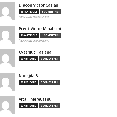
Diacon Victor Casian
581 ARTICOLE
5 COMENTARII
http://www.ortodoxia.md
Preot Victor Mihalachi
210 ARTICOLE
1 COMENTARII
http://www.ortodoxia.md
Cvasniuc Tatiana
88 ARTICOLE
0 COMENTARII
Nadejda B.
32 ARTICOLE
0 COMENTARII
Vitalii Mereutanu
23 ARTICOLE
0 COMENTARII