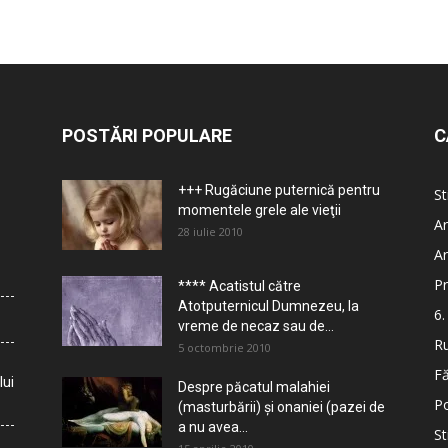
POSTĂRI POPULARE
C
+++ Rugăciune puternică pentru
St
momentele grele ale vieţii
Ar
28 iulie 2010
Ar
Pr
**** Acatistul către
Atotputernicul Dumnezeu, la
6.
vreme de necaz sau de...
Ru
5 octombrie 2010
Fă
lui
Despre păcatul malahiei
Po
(masturbării) şi onaniei (pazei de
a nu avea...
St