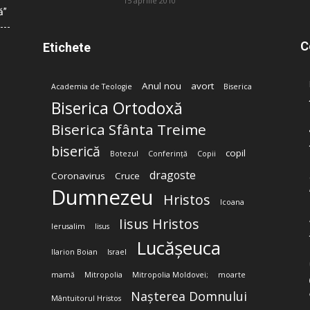
15 aprilie 2010
ă”
C
Etichete
Anul nou
avort
Academia de Teologie
Biserica
Biserica Ortodoxă
Biserica Sfânta Treime
biserică
copil
Botezul
Conferință
Copii
dragoste
Coronavirus
Cruce
Dumnezeu
Hristos
Icoana
Iisus Hristos
Ierusalim
Iisus
Lucășeuca
Ilarion Boian
Israel
mamă
Mitropolia
Mitropolia Moldovei;
moarte
Nașterea Domnului
Mântuitorul Hristos