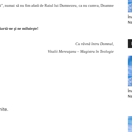
Rai”, numai să nu fim afară de Raiul lui Dumnezeu, ca nu cumva, Doamne
În
Na
artă-ne şi ne miluieşte!
Cu râvnă întru Domnul,
Vitalii Mereuţanu – Magistru în Teologie
În
Na
mite.