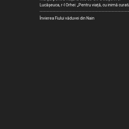
Lucășeuca, r-l Orhei: „Pentru viață, cu inimă curat
Învierea Fiului văduvei din Nain