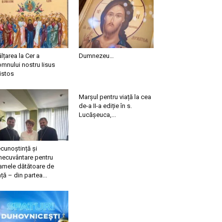
ălțarea la Cer a
Dumnezeu…
mnului nostru Iisus
istos
Marșul pentru viață la cea
de-a II-a ediție în s.
Lucășeuca,...
cunoștință și
necuvântare pentru
mele dătătoare de
ață – din partea...