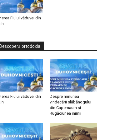
vierea Fiului văduvei din
in
Descoperă ortodoxia
vierea Fiului văduvei din
Despre minunea
in
vindecării slăbănogului
din Capernaum și
Rugăciunea inimii