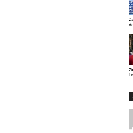
Za
de
Zi
lu