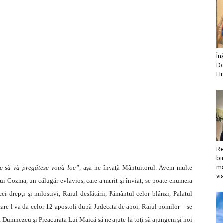
În
Do
Hr
Re
bi
ma
c să vă pregătesc vouă loc”
, aşa ne învaţă Mântuitorul. Avem multe
vi
ului Cozma, un călugăr evlavios, care a murit şi înviat, se poate enumera
ei drepţi şi milostivi, Raiul desfătării, Pământul celor blânzi, Palatul
care-l va da celor 12 apostoli după Judecata de apoi, Raiul pomilor – se
 Dumnezeu şi Preacurata Lui Maică să ne ajute la toţi să ajungem şi noi