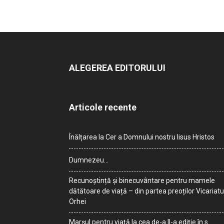
ALEGEREA EDITORULUI
Articole recente
Înălțarea la Cer a Domnului nostru Iisus Hristos
Dumnezeu…
Recunoștință și binecuvântare pentru mamele
dătătoare de viață – din partea preoților Vicariatu
Orhei
Marșul pentru viață la cea de-a II-a ediție în s.