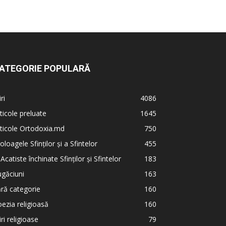
ATEGORIE POPULARĂ
iri
4086
ticole preluate
1645
ticole Ortodoxia.md
750
oloagele Sfinților și a Sfintelor
455
 Acatiste închinate Sfinților și Sfintelor
183
găciuni
163
ră categorie
160
ezia religioasă
160
iri religioase
79