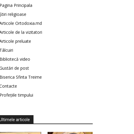
Pagina Principala
Știri religioase
Articole Ortodoxia.md
Articole de la vizitatori
Articole preluate
Tâlcuiri
Bibliotecă video
Gustări de post
Biserica Sfinta Treime
Contacte
Profețiile timpului
Ultimele articole