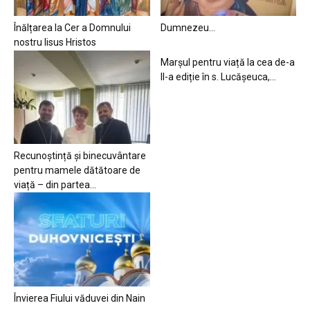
Înălțarea la Cer a Domnului
Dumnezeu…
nostru Iisus Hristos
Marșul pentru viață la cea de-a
II-a ediție în s. Lucășeuca,...
Recunoștință și binecuvântare
pentru mamele dătătoare de
viață – din partea...
Învierea Fiului văduvei din Nain