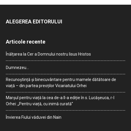
ALEGEREA EDITORULUI
Articole recente
Înălțarea la Cer a Domnului nostru Iisus Hristos
Dumnezeu…
Recunoștință și binecuvântare pentru mamele dătătoare de
viață – din partea preoților Vicariatului Orhei
Marșul pentru viață la cea de-a II-a ediție în s. Lucășeuca, r-l
Orhei: „Pentru viață, cu inimă curată”
Învierea Fiului văduvei din Nain