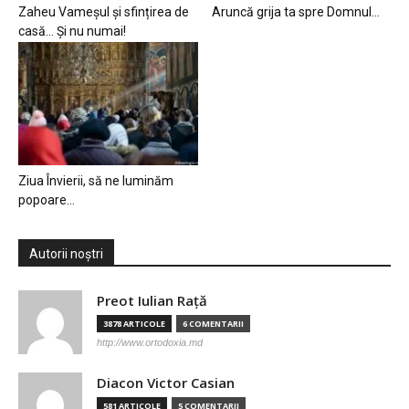
Zaheu Vameșul și sfințirea de
Aruncă grija ta spre Domnul…
casă… Și nu numai!
Ziua Învierii, să ne luminăm
popoare…
Autorii noștri
Preot Iulian Raţă
3878 ARTICOLE
6 COMENTARII
http://www.ortodoxia.md
Diacon Victor Casian
581 ARTICOLE
5 COMENTARII