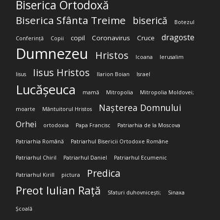
Biserica Ortodoxă
Biserica Sfânta Treime
biserică
Botezul
dragoste
copil
Coronavirus
Cruce
Conferință
Copii
Dumnezeu
Hristos
Icoana
Ierusalim
Iisus Hristos
Iisus
Ilarion Boian
Israel
Lucășeuca
mamă
Mitropolia
Mitropolia Moldovei;
Nașterea Domnului
moarte
Mântuitorul Hristos
Orhei
ortodoxia
Papa Francisc
Patriarhia de la Moscova
Patriarhia Română
Patriarhul Bisericii Ortodoxe Române
Patriarhul Chiril
Patriarhul Daniel
Patriarhul Ecumenic
Predica
Patriarhul Kirill
pictura
Preot Iulian Rață
Sfaturi duhovnicești;
Sinaxa
Școală