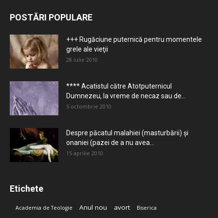
POSTĂRI POPULARE
+++ Rugăciune puternică pentru momentele
grele ale vieţii
28 iulie 2010
**** Acatistul către Atotputernicul
Dumnezeu, la vreme de necaz sau de...
5 octombrie 2010
Despre păcatul malahiei (masturbării) şi
onaniei (pazei de a nu avea...
15 aprilie 2010
Etichete
Anul nou
avort
Academia de Teologie
Biserica