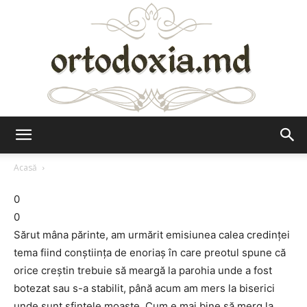
Ortodoxia.md
Acasă
0
0
Sărut mâna părinte, am urmărit emisiunea calea credinței
tema fiind conștiința de enoriaș în care preotul spune că
orice creștin trebuie să meargă la parohia unde a fost
botezat sau s-a stabilit, până acum am mers la biserici
unde sunt sfintele moaște. Cum e mai bine să merg la