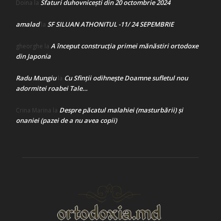
Sfaturi duhovnicești din 20 octombrie 2024
Doina
la
amalad
SF SILUAN ATHONITUL -11/ 24 SEPEMBRIE
la
A început construcţia primei mănăstiri ortodoxe
gheorghe
la
din Japonia
Radu Mungiu
Cu Sfinții odihnește Doamne sufletul nou
la
adormitei roabei Tale…
Despre păcatul malahiei (masturbării) şi
Crina Marina
la
onaniei (pazei de a nu avea copii)