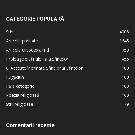
CATEGORIE POPULARĂ
Stiri
4086
Articole preluate
1645
Articole Ortodoxia.md
750
Proloagele Sfinților și a Sfintelor
455
6. Acatiste închinate Sfinților și Sfintelor
183
Rugăciuni
163
Fără categorie
160
Poezia religioasă
160
Stiri religioase
79
Comentarii recente