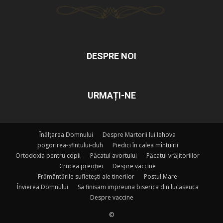
DESPRE NOI
URMAȚI-NE
Înălțarea Domnului
Despre Martorii lui Iehova
pogorirea-sfintului-duh
Piedici în calea mîntuirii
Ortodoxia pentru copii
Păcatul avortului
Păcatul vrăjitoriilor
Crucea preoției
Despre vaccine
Frământările sufletești ale tinerilor
Postul Mare
Învierea Domnului
Sa finisam impreuna biserica din lucaseuca
Despre vaccine
©