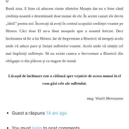
0
Bună ziua. E bine că aducem cinste sfintelor Moaște dar nu e bine când
credința noastră e determinată doar numai de ele. În aceste cazuri ele devin
„idoli” pentru noi. Încercați să aveți în centrul scopului credinței voastre pe
Hristos. Căci doar El ne-a lăsat moaștele spre a noastră fericire. Deci
închinarea să fie a lui Hristos. Iar de fregventare a Bisericii să mergeți acolo
unde vă aduce pace și liniște sufletelor voastre. Acolo unde vă simțiți cel
mai împliniți sufletește. Să nu existe cumva o frecventare a Bisericii din
obligație ci din plăcere și cu tragere de inimă.
Lăcașul de închinare este o călăuză spre veșnicie de aceea numai în el
vom găsi cele ale sufletului.
mag. Vitalii Mereuțanu
Guest
a răspuns
14 ani ago
You must
login
to post comments