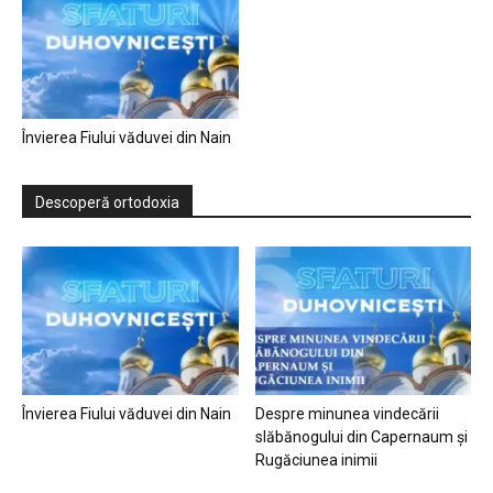
Învierea Fiului văduvei din Nain
Descoperă ortodoxia
Învierea Fiului văduvei din Nain
Despre minunea vindecării
slăbănogului din Capernaum și
Rugăciunea inimii