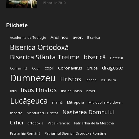
15 aprilie 2010
Etichete
Anul nou
avort
Academia de Teologie
Biserica
Biserica Ortodoxă
Biserica Sfânta Treime
biserică
Botezul
dragoste
copil
Coronavirus
Cruce
Conferință
Copii
Dumnezeu
Hristos
Icoana
Ierusalim
Iisus Hristos
Iisus
Ilarion Boian
Israel
Lucășeuca
mamă
Mitropolia
Mitropolia Moldovei;
Nașterea Domnului
moarte
Mântuitorul Hristos
Orhei
ortodoxia
Papa Francisc
Patriarhia de la Moscova
Patriarhia Română
Patriarhul Bisericii Ortodoxe Române