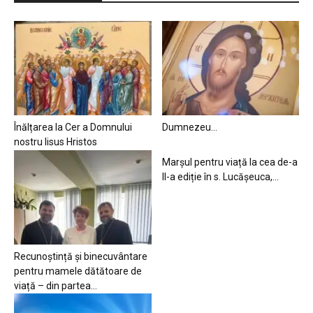
Înălțarea la Cer a Domnului
Dumnezeu…
nostru Iisus Hristos
Marșul pentru viață la cea de-a
II-a ediție în s. Lucășeuca,...
Recunoștință și binecuvântare
pentru mamele dătătoare de
viață – din partea...