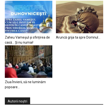
Zaheu Vameșul și sfințirea de
Aruncă grija ta spre Domnul…
casă… Și nu numai!
Ziua Învierii, să ne luminăm
popoare…
Autorii noștri