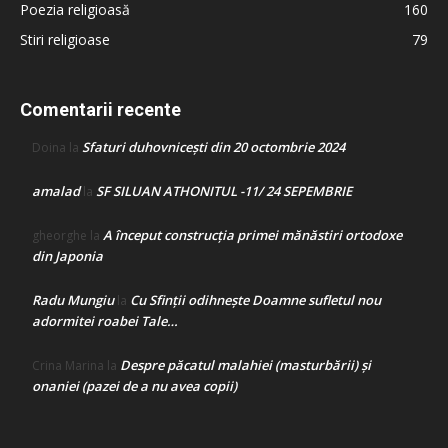
Poezia religioasă
160
Stiri religioase
79
Comentarii recente
Sfaturi duhovnicești din 20 octombrie 2024
Doina
la
amalad
SF SILUAN ATHONITUL -11/ 24 SEPEMBRIE
la
A început construcţia primei mănăstiri ortodoxe
gheorghe
la
din Japonia
Radu Mungiu
Cu Sfinții odihnește Doamne sufletul nou
la
adormitei roabei Tale…
Despre păcatul malahiei (masturbării) şi
Crina Marina
la
onaniei (pazei de a nu avea copii)