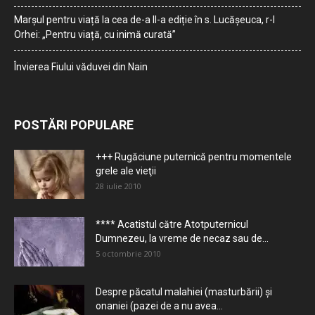
Marșul pentru viață la cea de-a II-a ediție în s. Lucășeuca, r-l
Orhei: „Pentru viață, cu inimă curată”
Învierea Fiului văduvei din Nain
POSTĂRI POPULARE
+++ Rugăciune puternică pentru momentele
grele ale vieţii
28 iulie 2010
**** Acatistul către Atotputernicul
Dumnezeu, la vreme de necaz sau de...
5 octombrie 2010
Despre păcatul malahiei (masturbării) şi
onaniei (pazei de a nu avea...