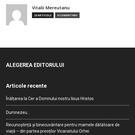
Vitalii Mereutanu
23 ARTICOLE
0 COMENTARII
ALEGEREA EDITORULUI
Articole recente
Înălțarea la Cer a Domnului nostru Iisus Hristos
Dumnezeu…
Recunoștință și binecuvântare pentru mamele dătătoare de
viață – din partea preoților Vicariatului Orhei