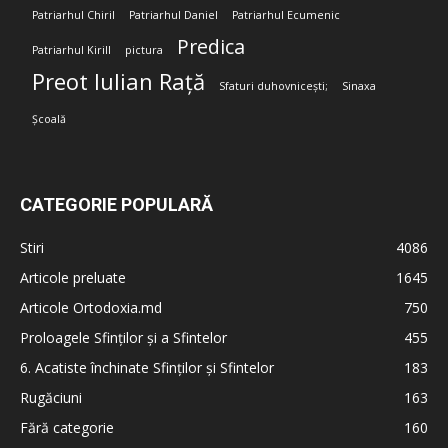
Patriarhul Chiril
Patriarhul Daniel
Patriarhul Ecumenic
Predica
Patriarhul Kirill
pictura
Preot Iulian Rață
Sfaturi duhovnicești;
Sinaxa
Școală
CATEGORIE POPULARĂ
Stiri
4086
Articole preluate
1645
Articole Ortodoxia.md
750
Proloagele Sfinților și a Sfintelor
455
6. Acatiste închinate Sfinților și Sfintelor
183
Rugăciuni
163
Fără categorie
160