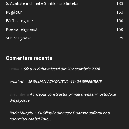
6. Acatiste închinate Sfinților și Sfintelor
183
Rugăciuni
163
Fără categorie
160
Poezia religioasă
160
Stiri religioase
79
Comentarii recente
Sfaturi duhovnicești din 20 octombrie 2024
Doina
la
amalad
SF SILUAN ATHONITUL -11/ 24 SEPEMBRIE
la
A început construcţia primei mănăstiri ortodoxe
gheorghe
la
din Japonia
Radu Mungiu
Cu Sfinții odihnește Doamne sufletul nou
la
adormitei roabei Tale…