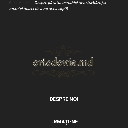
Despre păcatul malahiei (masturbării) şi
Crina Marina
la
onaniei (pazei de a nu avea copii)
DESPRE NOI
URMAȚI-NE