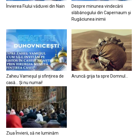
Învierea Fiului văduvei din Nain
Despre minunea vindecării
slăbănogului din Capernaum și
Rugăciunea inimii
Zaheu Vameșul și sfințirea de
Aruncă grija ta spre Domnul…
casă… Și nu numai!
Ziua Învierii, să ne luminăm