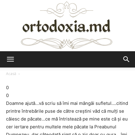
Ortodoxia.md
Acasă
0
0
Doamne ajută…vă scriu să îmi mai mângâi sufletul….citind
printre întrebările puse de către creștini văd că mulți se
căiesc de păcate…ce mă întristează pe mine este că și eu
cer iertare pentru multele mele păcate la Preabunul
Dumnezeu, dar câteodată simt că o zic doar cu gura….îmi