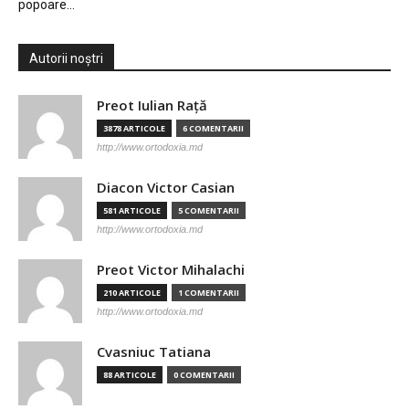
popoare…
Autorii noștri
Preot Iulian Raţă
3878 ARTICOLE
6 COMENTARII
http://www.ortodoxia.md
Diacon Victor Casian
581 ARTICOLE
5 COMENTARII
http://www.ortodoxia.md
Preot Victor Mihalachi
210 ARTICOLE
1 COMENTARII
http://www.ortodoxia.md
Cvasniuc Tatiana
88 ARTICOLE
0 COMENTARII