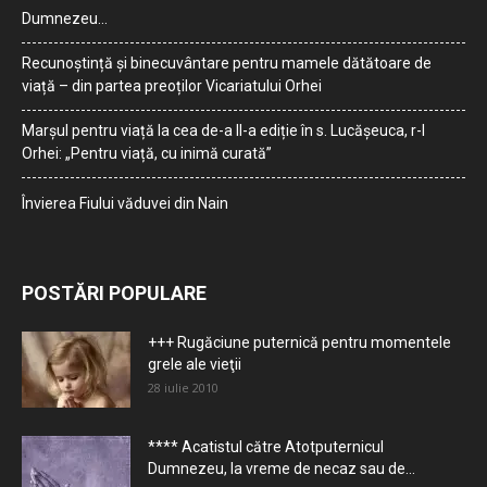
Dumnezeu…
Recunoștință și binecuvântare pentru mamele dătătoare de
viață – din partea preoților Vicariatului Orhei
Marșul pentru viață la cea de-a II-a ediție în s. Lucășeuca, r-l
Orhei: „Pentru viață, cu inimă curată”
Învierea Fiului văduvei din Nain
POSTĂRI POPULARE
+++ Rugăciune puternică pentru momentele
grele ale vieţii
28 iulie 2010
**** Acatistul către Atotputernicul
Dumnezeu, la vreme de necaz sau de...