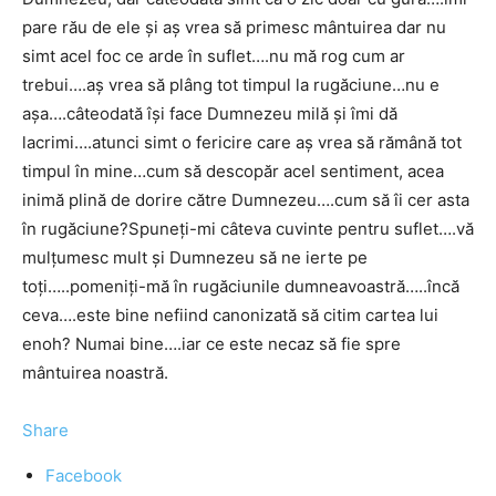
pare rău de ele și aș vrea să primesc mântuirea dar nu
simt acel foc ce arde în suflet….nu mă rog cum ar
trebui….aș vrea să plâng tot timpul la rugăciune…nu e
așa….câteodată își face Dumnezeu milă și îmi dă
lacrimi….atunci simt o fericire care aș vrea să rămână tot
timpul în mine…cum să descopăr acel sentiment, acea
inimă plină de dorire către Dumnezeu….cum să îi cer asta
în rugăciune?Spuneți-mi câteva cuvinte pentru suflet….vă
mulțumesc mult și Dumnezeu să ne ierte pe
toți…..pomeniți-mă în rugăciunile dumneavoastră…..încă
ceva….este bine nefiind canonizată să citim cartea lui
enoh? Numai bine….iar ce este necaz să fie spre
mântuirea noastră.
Share
Facebook