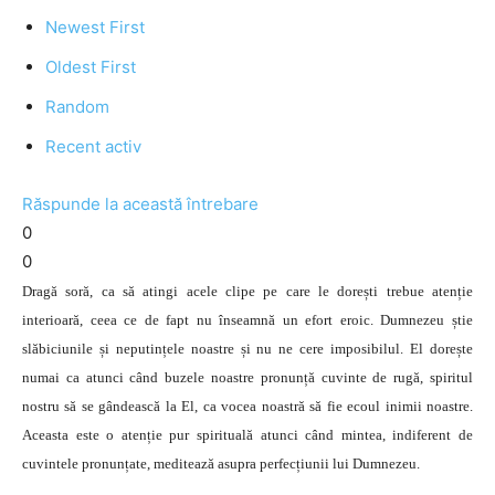
Newest First
Oldest First
Random
Recent activ
Răspunde la această întrebare
0
0
Dragă soră, ca să atingi acele clipe pe care le dorești trebue atenție
interioară, ceea ce de fapt nu înseamnă un efort eroic. Dumnezeu știe
slăbiciunile și neputințele noastre și nu ne cere imposibilul. El dorește
numai ca atunci când buzele noastre pronunță cuvinte de rugă, spiritul
nostru să se gândească la El, ca vocea noastră să fie ecoul inimii noastre.
Aceasta este o atenție pur spirituală atunci când mintea, indiferent de
cuvintele pronunțate, meditează asupra perfecțiunii lui Dumnezeu.