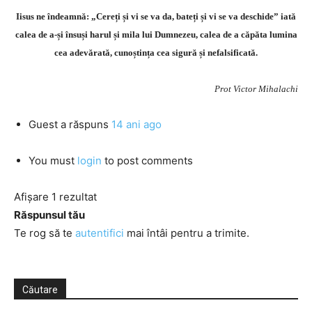
Iisus ne îndeamnă: „Cereți și vi se va da, bateți și vi se va deschide” iată
calea de a-și însuși harul și mila lui Dumnezeu, calea de a căpăta lumina
cea adevărată, cunoștința cea sigură și nefalsificată.
Prot Victor Mihalachi
Guest
a răspuns
14 ani ago
You must
login
to post comments
Afișare 1 rezultat
Răspunsul tău
Te rog să te
autentifici
mai întâi pentru a trimite.
Căutare