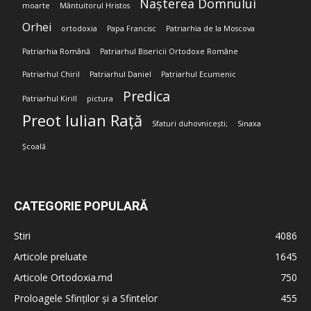
Nașterea Domnului
moarte
Mântuitorul Hristos
Orhei
ortodoxia
Papa Francisc
Patriarhia de la Moscova
Patriarhia Română
Patriarhul Bisericii Ortodoxe Române
Patriarhul Chiril
Patriarhul Daniel
Patriarhul Ecumenic
Predica
Patriarhul Kirill
pictura
Preot Iulian Rață
Sfaturi duhovnicești;
Sinaxa
Școală
CATEGORIE POPULARĂ
Stiri
4086
Articole preluate
1645
Articole Ortodoxia.md
750
Proloagele Sfinților și a Sfintelor
455