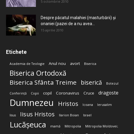
5 octombrie 2010
Despre păcatul malahiei (masturbării) şi
onaniei (pazei de a nu avea...
15 aprilie 2010
Etichete
Anul nou
avort
Academia de Teologie
Biserica
Biserica Ortodoxă
Biserica Sfânta Treime
biserică
Botezul
dragoste
copil
Coronavirus
Cruce
Conferință
Copii
Dumnezeu
Hristos
Icoana
Ierusalim
Iisus Hristos
Iisus
Ilarion Boian
Israel
Lucășeuca
mamă
Mitropolia
Mitropolia Moldovei;