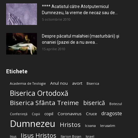
**** Acatistul către Atotputernicul
Dumnezeu, la vreme de necaz sau de...
5 octombrie 2010
Despre păcatul malahiei (masturbării) şi
onaniei (pazei de a nu avea...
15 aprilie 2010
Etichete
Anul nou
avort
Academia de Teologie
Biserica
Biserica Ortodoxă
Biserica Sfânta Treime
biserică
Botezul
dragoste
copil
Coronavirus
Cruce
Conferință
Copii
Dumnezeu
Hristos
Icoana
Ierusalim
Iisus Hristos
Iisus
Ilarion Boian
Israel