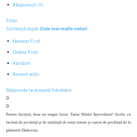
Răspunsuri (1)
Filter
Sortează după:
Cele mai multe voturi
Newest First
Oldest First
Random
Recent activ
Răspunde la această întrebare
0
0
Pentru început, doar un singur lucru: Taina Sfintei Spovedanii! Acolo, cu
lacrimi de pocăință și de umilință să cereți iertare și canon de pocăință de la
părintele Duhovnic.