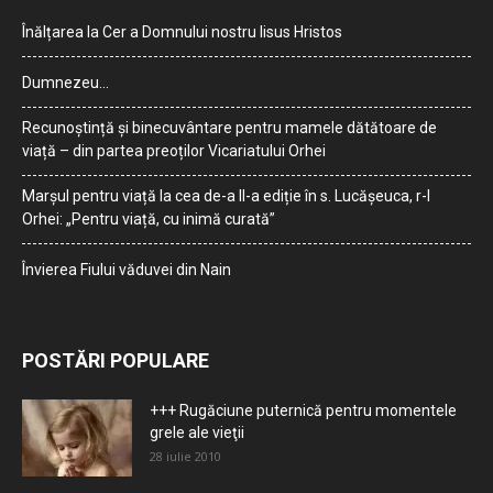
Înălțarea la Cer a Domnului nostru Iisus Hristos
Dumnezeu…
Recunoștință și binecuvântare pentru mamele dătătoare de
viață – din partea preoților Vicariatului Orhei
Marșul pentru viață la cea de-a II-a ediție în s. Lucășeuca, r-l
Orhei: „Pentru viață, cu inimă curată”
Învierea Fiului văduvei din Nain
POSTĂRI POPULARE
+++ Rugăciune puternică pentru momentele
grele ale vieţii
28 iulie 2010