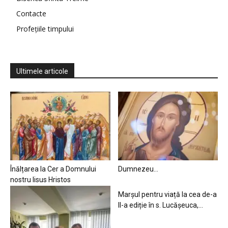
Contacte
Profețiile timpului
Ultimele articole
Înălțarea la Cer a Domnului
Dumnezeu…
nostru Iisus Hristos
Marșul pentru viață la cea de-a
II-a ediție în s. Lucășeuca,...