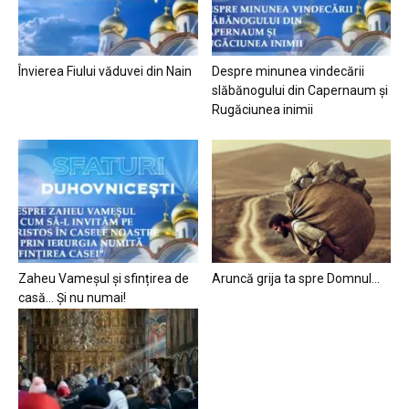
Învierea Fiului văduvei din Nain
Despre minunea vindecării
slăbănogului din Capernaum și
Rugăciunea inimii
Zaheu Vameșul și sfințirea de
Aruncă grija ta spre Domnul…
casă… Și nu numai!