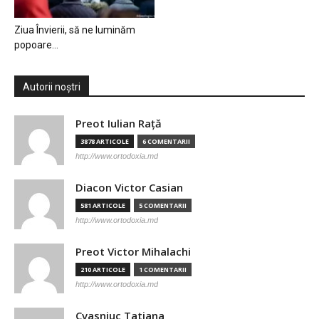
Ziua Învierii, să ne luminăm
popoare…
Autorii noștri
Preot Iulian Raţă
3878 ARTICOLE
6 COMENTARII
http://www.ortodoxia.md
Diacon Victor Casian
581 ARTICOLE
5 COMENTARII
http://www.ortodoxia.md
Preot Victor Mihalachi
210 ARTICOLE
1 COMENTARII
http://www.ortodoxia.md
Cvasniuc Tatiana