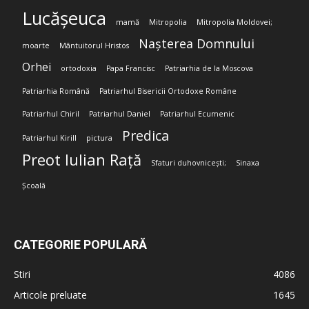
Lucășeuca
mamă
Mitropolia
Mitropolia Moldovei;
Nașterea Domnului
moarte
Mântuitorul Hristos
Orhei
ortodoxia
Papa Francisc
Patriarhia de la Moscova
Patriarhia Română
Patriarhul Bisericii Ortodoxe Române
Patriarhul Chiril
Patriarhul Daniel
Patriarhul Ecumenic
Predica
Patriarhul Kirill
pictura
Preot Iulian Rață
Sfaturi duhovnicești;
Sinaxa
Școală
CATEGORIE POPULARĂ
Stiri
4086
Articole preluate
1645