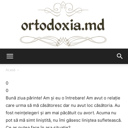
Ortodoxia.md
Acasă
0
0
Bună ziua părinte! Am și eu o întrebare! Am avut o relație
care urma să mă căsătoresc dar nu avut loc căsătoria. Au
fost neințelegeri și am mai păcătuit cu avort. Acuma nu
pot să mă simt liniștită, nu îmi găsesc liniștea sufletească.
Ce aș putea face în așa situație?