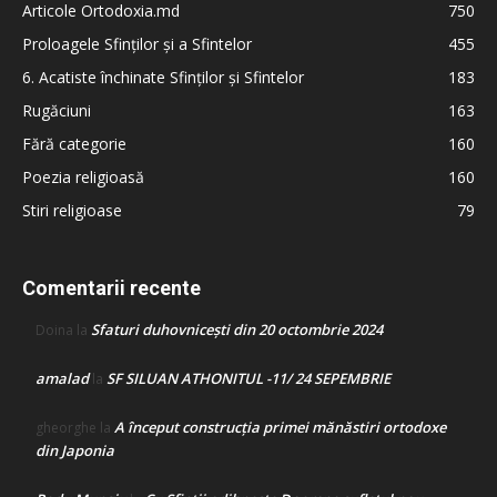
Articole Ortodoxia.md
750
Proloagele Sfinților și a Sfintelor
455
6. Acatiste închinate Sfinților și Sfintelor
183
Rugăciuni
163
Fără categorie
160
Poezia religioasă
160
Stiri religioase
79
Comentarii recente
Sfaturi duhovnicești din 20 octombrie 2024
Doina
la
amalad
SF SILUAN ATHONITUL -11/ 24 SEPEMBRIE
la
A început construcţia primei mănăstiri ortodoxe
gheorghe
la
din Japonia