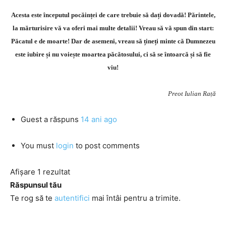
Acesta este începutul pocăinței de care trebuie să dați dovadă! Părintele,
la mărturisire vă va oferi mai multe detalii! Vreau să vă spun din start:
Păcatul e de moarte! Dar de asemeni, vreau să țineți minte că Dumnezeu
este iubire și nu voiește moartea păcătosului, ci să se întoarcă și să fie
viu!
Preot Iulian Rață
Guest
a răspuns
14 ani ago
You must
login
to post comments
Afișare 1 rezultat
Răspunsul tău
Te rog să te
autentifici
mai întâi pentru a trimite.