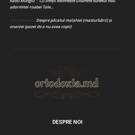
Radu Mungiu
Cu Sfinții odihnește Doamne sufletul nou
la
adormitei roabei Tale…
Despre păcatul malahiei (masturbării) şi
Crina Marina
la
onaniei (pazei de a nu avea copii)
DESPRE NOI