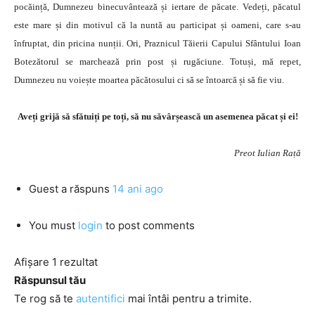
pocăință, Dumnezeu binecuvântează și iertare de păcate. Vedeți, păcatul
este mare și din motivul că la nuntă au participat și oameni, care s-au
înfruptat, din pricina nunții. Ori, Praznicul Tăierii Capului Sfântului Ioan
Botezătorul se marchează prin post și rugăciune. Totuși, mă repet,
Dumnezeu nu voiește moartea păcătosului ci să se întoarcă și să fie viu.
Aveți grijă să sfătuiți pe toți, să nu săvârșească un asemenea păcat și ei!
Preot Iulian Rață
Guest
a răspuns
14 ani ago
You must
login
to post comments
Afișare 1 rezultat
Răspunsul tău
Te rog să te
autentifici
mai întâi pentru a trimite.