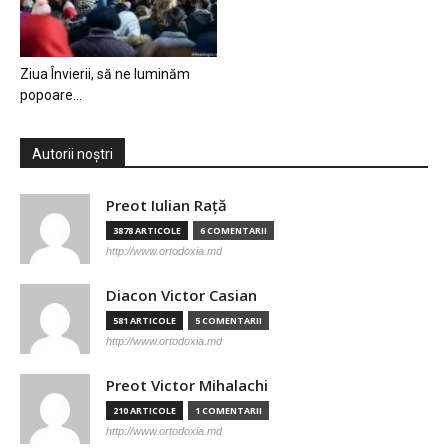
Ziua Învierii, să ne luminăm
popoare…
Autorii noștri
Preot Iulian Raţă
3878 ARTICOLE
6 COMENTARII
http://www.ortodoxia.md
Diacon Victor Casian
581 ARTICOLE
5 COMENTARII
http://www.ortodoxia.md
Preot Victor Mihalachi
210 ARTICOLE
1 COMENTARII
http://www.ortodoxia.md