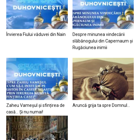
Învierea Fiului văduvei din Nain
Despre minunea vindecării
slăbănogului din Capernaum și
Rugăciunea inimii
Zaheu Vameșul și sfințirea de
Aruncă grija ta spre Domnul…
casă… Și nu numai!