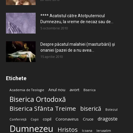
**** Acatistul către Atotputernicul
Dumnezeu, la vreme de necaz sau de...
5 octombrie 2010
Despre păcatul malahiei (masturbării) şi
onaniei (pazei de a nu avea...
15 aprilie 2010
Etichete
Anul nou
avort
Academia de Teologie
Biserica
Biserica Ortodoxă
Biserica Sfânta Treime
biserică
Botezul
dragoste
copil
Coronavirus
Cruce
Conferință
Copii
Dumnezeu
Hristos
Icoana
Ierusalim