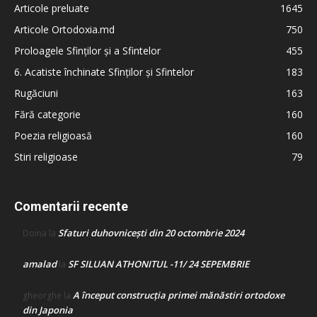
Articole preluate
1645
Articole Ortodoxia.md
750
Proloagele Sfinților și a Sfintelor
455
6. Acatiste închinate Sfinților și Sfintelor
183
Rugăciuni
163
Fără categorie
160
Poezia religioasă
160
Stiri religioase
79
Comentarii recente
Sfaturi duhovnicești din 20 octombrie 2024
Doina
la
amalad
SF SILUAN ATHONITUL -11/ 24 SEPEMBRIE
la
A început construcţia primei mănăstiri ortodoxe
gheorghe
la
din Japonia