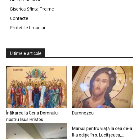
Biserica Sfinta Treime
Contacte
Profețiile timpului
Ultimele articole
Înălțarea la Cer a Domnului
Dumnezeu…
nostru Iisus Hristos
Marșul pentru viață la cea de-a
II-a ediție în s. Lucășeuca,...