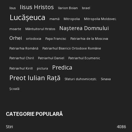
Iisus Hristos
Iisus
Ilarion Boian
Israel
Lucășeuca
mamă
Mitropolia
Mitropolia Moldovei;
Nașterea Domnului
moarte
Mântuitorul Hristos
Orhei
ortodoxia
Papa Francisc
Patriarhia de la Moscova
Patriarhia Română
Patriarhul Bisericii Ortodoxe Române
Patriarhul Chiril
Patriarhul Daniel
Patriarhul Ecumenic
Predica
Patriarhul Kirill
pictura
Preot Iulian Rață
Sfaturi duhovnicești;
Sinaxa
Școală
CATEGORIE POPULARĂ
Stiri
4086