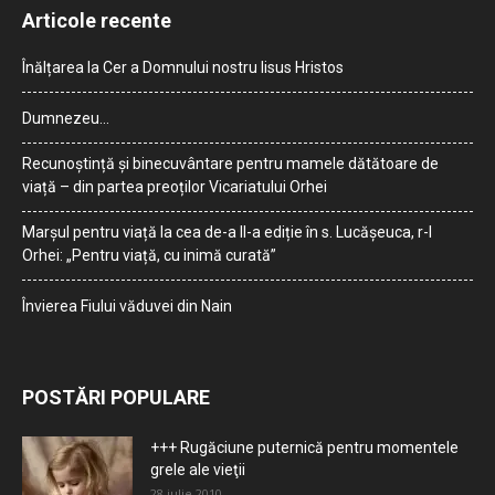
Articole recente
Înălțarea la Cer a Domnului nostru Iisus Hristos
Dumnezeu…
Recunoștință și binecuvântare pentru mamele dătătoare de
viață – din partea preoților Vicariatului Orhei
Marșul pentru viață la cea de-a II-a ediție în s. Lucășeuca, r-l
Orhei: „Pentru viață, cu inimă curată”
Învierea Fiului văduvei din Nain
POSTĂRI POPULARE
+++ Rugăciune puternică pentru momentele
grele ale vieţii
28 iulie 2010