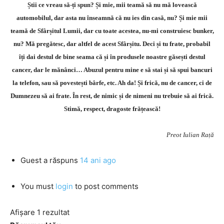
Știi ce vreau să-ți spun? Și mie, mii teamă să nu mă lovească
automobilul, dar asta nu înseamnă că nu ies din casă, nu? Și mie mii
teamă de Sfârșitul Lumii, dar cu toate acestea, nu-mi construiesc bunker,
nu? Mă pregătesc, dar altfel de acest Sfârșitu. Deci și tu frate, probabil
îți dai destul de bine seama că și în produsele noastre găsești destul
cancer, dar le mănânci… Abuzul pentru mine e să stai și să spui bancuri
la telefon, sau să povestești bârfe, etc. Ah da! Și frică, nu de cancer, ci de
Dumnezeu să ai frate. În rest, de nimic și de nimeni nu trebuie să ai frică.
Stimă, respect, dragoste frățească!
Preot Iulian Rață
Guest
a răspuns
14 ani ago
You must
login
to post comments
Afișare 1 rezultat