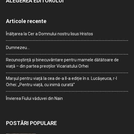
ALEGEREA EDITORULUI
Articole recente
Înălțarea la Cer a Domnului nostru Iisus Hristos
Dumnezeu…
Recunoștință și binecuvântare pentru mamele dătătoare de
viață – din partea preoților Vicariatului Orhei
Marșul pentru viață la cea de-a II-a ediție în s. Lucășeuca, r-l
Orhei: „Pentru viață, cu inimă curată”
Învierea Fiului văduvei din Nain
POSTĂRI POPULARE