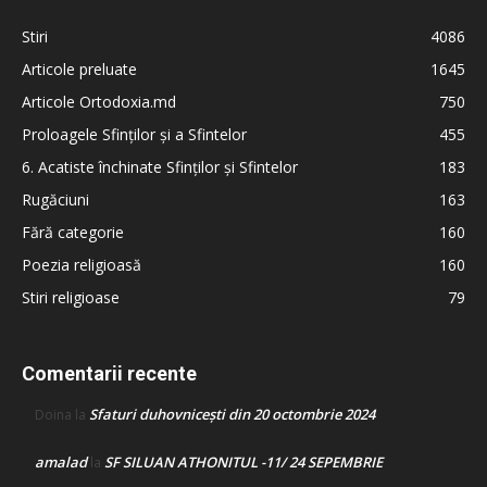
Stiri
4086
Articole preluate
1645
Articole Ortodoxia.md
750
Proloagele Sfinților și a Sfintelor
455
6. Acatiste închinate Sfinților și Sfintelor
183
Rugăciuni
163
Fără categorie
160
Poezia religioasă
160
Stiri religioase
79
Comentarii recente
Sfaturi duhovnicești din 20 octombrie 2024
Doina
la
amalad
SF SILUAN ATHONITUL -11/ 24 SEPEMBRIE
la