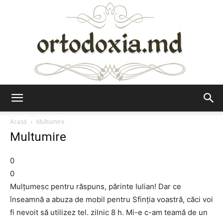
Ortodoxia.md
Acasă
Multumire
Multumire
0
0
Mulțumesc pentru răspuns, părinte Iulian! Dar ce
înseamnă a abuza de mobil pentru Sfinția voastră, căci voi
fi nevoit să utilizez tel. zilnic 8 h. Mi-e c-am teamă de un