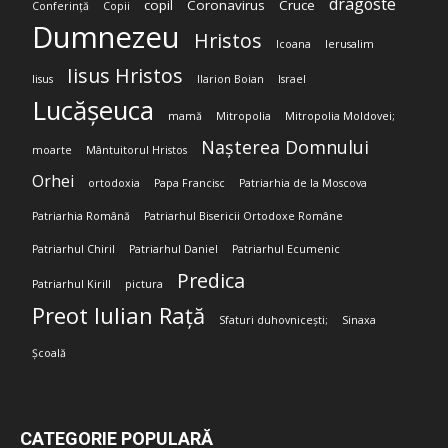
dragoste
copil
Coronavirus
Cruce
Conferință
Copii
Dumnezeu
Hristos
Icoana
Ierusalim
Iisus Hristos
Iisus
Ilarion Boian
Israel
Lucășeuca
mamă
Mitropolia
Mitropolia Moldovei;
Nașterea Domnului
moarte
Mântuitorul Hristos
Orhei
ortodoxia
Papa Francisc
Patriarhia de la Moscova
Patriarhia Română
Patriarhul Bisericii Ortodoxe Române
Patriarhul Chiril
Patriarhul Daniel
Patriarhul Ecumenic
Predica
Patriarhul Kirill
pictura
Preot Iulian Rață
Sfaturi duhovnicești;
Sinaxa
Școală
CATEGORIE POPULARĂ