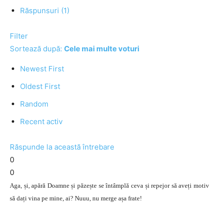
Răspunsuri (1)
Filter
Sortează după:
Cele mai multe voturi
Newest First
Oldest First
Random
Recent activ
Răspunde la această întrebare
0
0
Aga, și, apără Doamne și păzește se întâmplă ceva și repejor să aveți motiv
să dați vina pe mine, ai? Nuuu, nu merge așa frate!