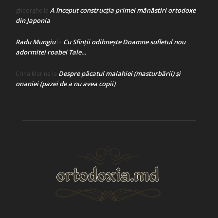
A început construcţia primei mănăstiri ortodoxe
gheorghe
la
din Japonia
Radu Mungiu
Cu Sfinții odihnește Doamne sufletul nou
la
adormitei roabei Tale…
Despre păcatul malahiei (masturbării) şi
Crina Marina
la
onaniei (pazei de a nu avea copii)