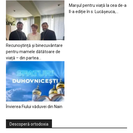
Marșul pentru viață la cea de-a
II-a ediție în s. Lucășeuca,...
Recunoștință și binecuvântare
pentru mamele dătătoare de
viață – din partea...
Învierea Fiului văduvei din Nain
Descoperă ortodoxia