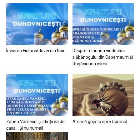
Învierea Fiului văduvei din Nain
Despre minunea vindecării
slăbănogului din Capernaum și
Rugăciunea inimii
Zaheu Vameșul și sfințirea de
Aruncă grija ta spre Domnul…
casă… Și nu numai!