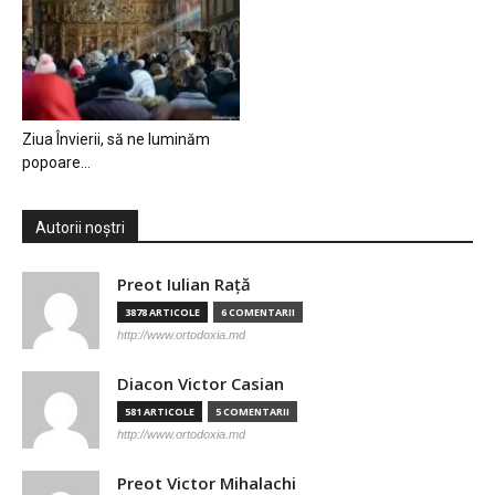
Ziua Învierii, să ne luminăm
popoare…
Autorii noștri
Preot Iulian Raţă
3878 ARTICOLE
6 COMENTARII
http://www.ortodoxia.md
Diacon Victor Casian
581 ARTICOLE
5 COMENTARII
http://www.ortodoxia.md
Preot Victor Mihalachi