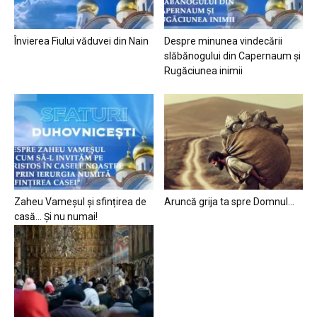
Învierea Fiului văduvei din Nain
Despre minunea vindecării
slăbănogului din Capernaum și
Rugăciunea inimii
Zaheu Vameșul și sfințirea de
Aruncă grija ta spre Domnul…
casă… Și nu numai!