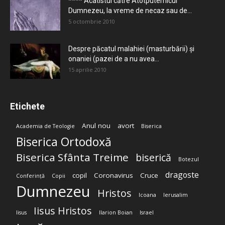
**** Acatistul către Atotputernicul
Dumnezeu, la vreme de necaz sau de...
5 octombrie 2010
Despre păcatul malahiei (masturbării) şi
onaniei (pazei de a nu avea...
15 aprilie 2010
Etichete
Anul nou
avort
Academia de Teologie
Biserica
Biserica Ortodoxă
Biserica Sfânta Treime
biserică
Botezul
dragoste
copil
Coronavirus
Cruce
Conferință
Copii
Dumnezeu
Hristos
Icoana
Ierusalim
Iisus Hristos
Iisus
Ilarion Boian
Israel