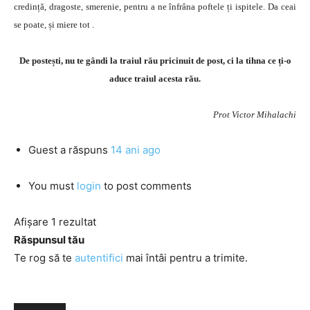
credință, dragoste, smerenie, pentru a ne înfrâna poftele ți ispitele. Da ceai
se poate, și miere tot .
De postești, nu te gândi la traiul rău pricinuit de post, ci la tihna ce ți-o
aduce traiul acesta rău.
Prot Victor Mihalachi
Guest
a răspuns
14 ani ago
You must
login
to post comments
Afișare 1 rezultat
Răspunsul tău
Te rog să te
autentifici
mai întâi pentru a trimite.