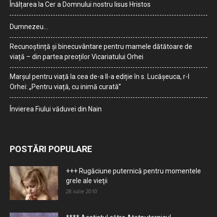
Înălțarea la Cer a Domnului nostru Iisus Hristos
Dumnezeu…
Recunoștință și binecuvântare pentru mamele dătătoare de
viață – din partea preoților Vicariatului Orhei
Marșul pentru viață la cea de-a II-a ediție în s. Lucășeuca, r-l
Orhei: „Pentru viață, cu inimă curată”
Învierea Fiului văduvei din Nain
POSTĂRI POPULARE
+++ Rugăciune puternică pentru momentele
grele ale vieţii
28 iulie 2010