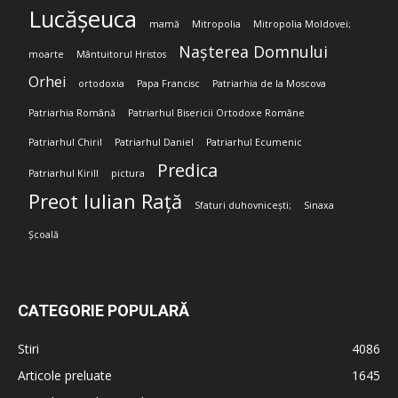
Lucășeuca
mamă
Mitropolia
Mitropolia Moldovei;
Nașterea Domnului
moarte
Mântuitorul Hristos
Orhei
ortodoxia
Papa Francisc
Patriarhia de la Moscova
Patriarhia Română
Patriarhul Bisericii Ortodoxe Române
Patriarhul Chiril
Patriarhul Daniel
Patriarhul Ecumenic
Predica
Patriarhul Kirill
pictura
Preot Iulian Rață
Sfaturi duhovnicești;
Sinaxa
Școală
CATEGORIE POPULARĂ
Stiri
4086
Articole preluate
1645