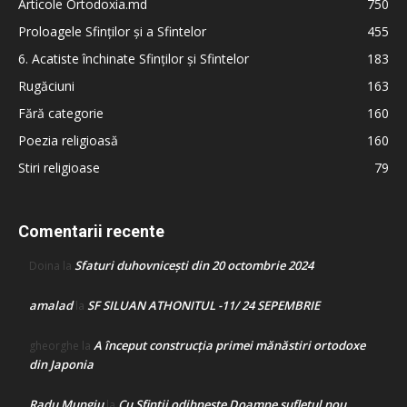
Articole Ortodoxia.md
750
Proloagele Sfinților și a Sfintelor
455
6. Acatiste închinate Sfinților și Sfintelor
183
Rugăciuni
163
Fără categorie
160
Poezia religioasă
160
Stiri religioase
79
Comentarii recente
Sfaturi duhovnicești din 20 octombrie 2024
Doina
la
amalad
SF SILUAN ATHONITUL -11/ 24 SEPEMBRIE
la
A început construcţia primei mănăstiri ortodoxe
gheorghe
la
din Japonia
Radu Mungiu
Cu Sfinții odihnește Doamne sufletul nou
la