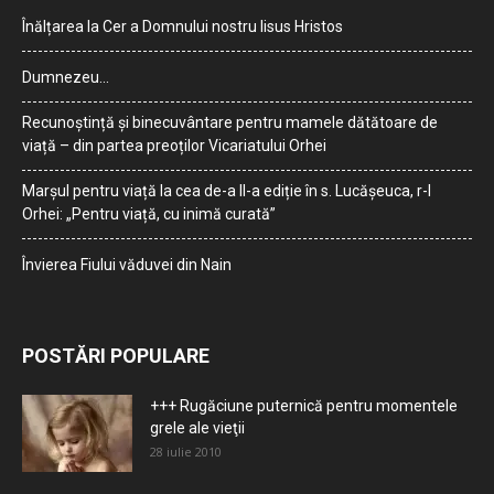
Înălțarea la Cer a Domnului nostru Iisus Hristos
Dumnezeu…
Recunoștință și binecuvântare pentru mamele dătătoare de
viață – din partea preoților Vicariatului Orhei
Marșul pentru viață la cea de-a II-a ediție în s. Lucășeuca, r-l
Orhei: „Pentru viață, cu inimă curată”
Învierea Fiului văduvei din Nain
POSTĂRI POPULARE
+++ Rugăciune puternică pentru momentele
grele ale vieţii
28 iulie 2010