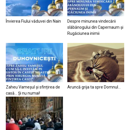
Învierea Fiului văduvei din Nain
Despre minunea vindecării
slăbănogului din Capernaum și
Rugăciunea inimii
Zaheu Vameșul și sfințirea de
Aruncă grija ta spre Domnul…
casă… Și nu numai!