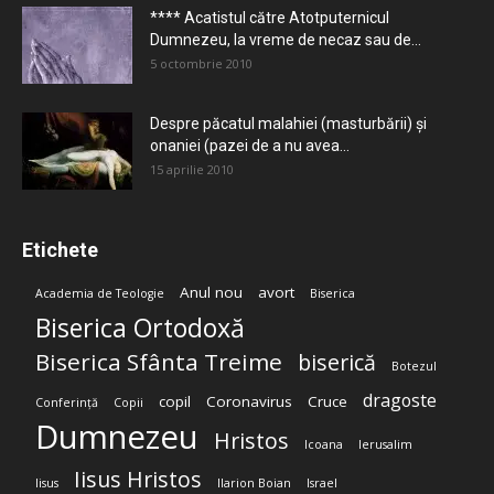
**** Acatistul către Atotputernicul
Dumnezeu, la vreme de necaz sau de...
5 octombrie 2010
Despre păcatul malahiei (masturbării) şi
onaniei (pazei de a nu avea...
15 aprilie 2010
Etichete
Anul nou
avort
Academia de Teologie
Biserica
Biserica Ortodoxă
Biserica Sfânta Treime
biserică
Botezul
dragoste
copil
Coronavirus
Cruce
Conferință
Copii
Dumnezeu
Hristos
Icoana
Ierusalim
Iisus Hristos
Iisus
Ilarion Boian
Israel