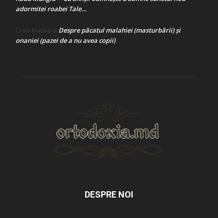
adormitei roabei Tale…
Despre păcatul malahiei (masturbării) şi
Crina Marina
la
onaniei (pazei de a nu avea copii)
DESPRE NOI