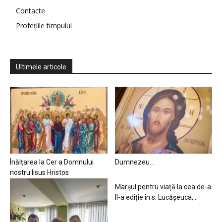
Contacte
Profețiile timpului
Ultimele articole
Înălțarea la Cer a Domnului
Dumnezeu…
nostru Iisus Hristos
Marșul pentru viață la cea de-a
II-a ediție în s. Lucășeuca,...