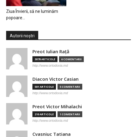
Ziua Învierii, să ne luminăm
popoare…
Autorii noștri
Preot Iulian Raţă
3878 ARTICOLE
6 COMENTARII
http://www.ortodoxia.md
Diacon Victor Casian
581 ARTICOLE
5 COMENTARII
http://www.ortodoxia.md
Preot Victor Mihalachi
210 ARTICOLE
1 COMENTARII
http://www.ortodoxia.md
Cvasniuc Tatiana